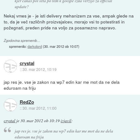
kjer čakaš pol leta po tem k google izda verzijo za official
update?
Nekaj vmes je - je isti delivery mehanizem za vse, ampak glede na
to, da je več različnih proizvajalcev, morajo vsi to potestirati in
požegnati, preden pride na voljo za posamezno napravo.
Zgodovina sprememb…
spremenilo:
darkolord
(
30. mar 2012 ob 10:07
)
crystal
::
30. mar 2012, 10:19
jap res je. vse je zakon na wp7 edin kar me mot da ne dela
eduroam na friju
RedZo
::
30. mar 2012, 11:00
crystal
je
30. mar 2012 ob 10:19
izjavil
:
jap res je. vse je zakon na wp7 edin kar me mot da ne dela
eduroam na friju