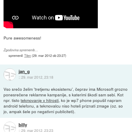
Pure awesomeness!
Zgodovina sprememb…
spremenil:
Tilen
(
29. mar 2012 ob 23:27
)
jan_g
::
29. mar 2012, 23:18
Vso srečo želim 'tretjemu ekosistemu', čeprav ima Microsoft grozno
ponesrečene reklamne kampanije, s katerimi škodi sam sebi. Kot
npr. tisto
tekmovanje v hitrosti
, ko je wp7 phone popušil napram
android telefonu, a tekmovalcu niso hoteli priznati zmage (oz. so
jo, ampak šele po negativni publiciteti).
billy
::
29. mar 2012, 23:23