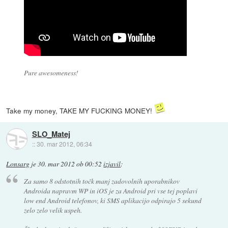
Pure awesomeness!
Take my money, TAKE MY FUCKING MONEY!
SLO_Matej
::
30. mar 2012, 06:34
Lonsarg
je
30. mar 2012 ob 00:52
izjavil
:
Za samo 8 odstotnih točk manj zadovolnih uporabnikov
Androida napravm WP in iOS je za Android pri vse tej poplavi
low end Android telefonov, ki SMS aplikacijo odpirajo 5 sekund
zelo zelo velik uspeh.