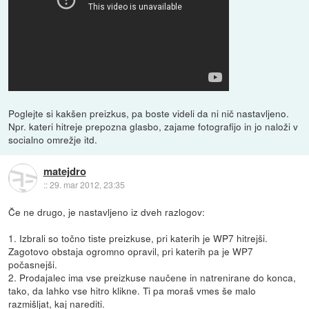
Poglejte si kakšen preizkus, pa boste videli da ni nič nastavljeno.
Npr. kateri hitreje prepozna glasbo, zajame fotografijo in jo naloži v
socialno omrežje itd.
matejdro
::
29. mar 2012, 23:35
Če ne drugo, je nastavljeno iz dveh razlogov:
1. Izbrali so točno tiste preizkuse, pri katerih je WP7 hitrejši.
Zagotovo obstaja ogromno opravil, pri katerih pa je WP7
počasnejši.
2. Prodajalec ima vse preizkuse naučene in natrenirane do konca,
tako, da lahko vse hitro klikne. Ti pa moraš vmes še malo
razmišljat, kaj narediti.