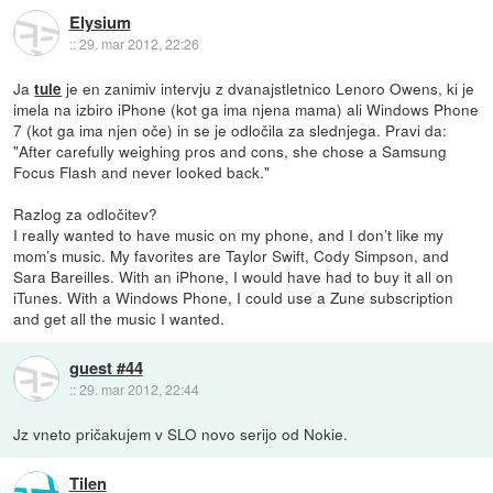
Elysium
::
29. mar 2012, 22:26
Ja
je en zanimiv intervju z dvanajstletnico Lenoro Owens, ki je
tule
imela na izbiro iPhone (kot ga ima njena mama) ali Windows Phone
7 (kot ga ima njen oče) in se je odločila za slednjega. Pravi da:
"After carefully weighing pros and cons, she chose a Samsung
Focus Flash and never looked back."
Razlog za odločitev?
I really wanted to have music on my phone, and I don’t like my
mom’s music. My favorites are Taylor Swift, Cody Simpson, and
Sara Bareilles. With an iPhone, I would have had to buy it all on
iTunes. With a Windows Phone, I could use a Zune subscription
and get all the music I wanted.
guest #44
::
29. mar 2012, 22:44
Jz vneto pričakujem v SLO novo serijo od Nokie.
Tilen