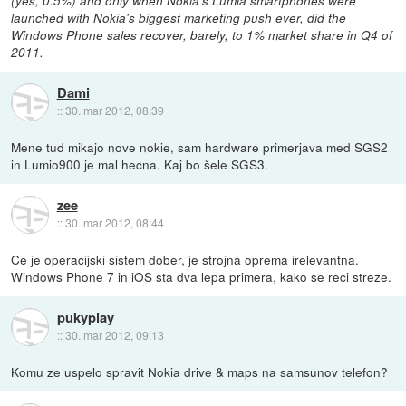
(yes, 0.5%) and only when Nokia's Lumia smartphones were
launched with Nokia's biggest marketing push ever, did the
Windows Phone sales recover, barely, to 1% market share in Q4 of
2011.
Dami
::
30. mar 2012, 08:39
Mene tud mikajo nove nokie, sam hardware primerjava med SGS2
in Lumio900 je mal hecna. Kaj bo šele SGS3.
zee
::
30. mar 2012, 08:44
Ce je operacijski sistem dober, je strojna oprema irelevantna.
Windows Phone 7 in iOS sta dva lepa primera, kako se reci streze.
pukyplay
::
30. mar 2012, 09:13
Komu ze uspelo spravit Nokia drive & maps na samsunov telefon?