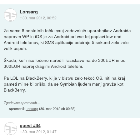
Lonsarg
::
30. mar 2012, 00:52
Za samo 8 odstotnih točk manj zadovolnih uporabnikov Androida
napravm WP in iOS je za Android pri vse tej poplavi low end
Android telefonov, ki SMS aplikacijo odpirajo 5 sekund zelo zelo
velik uspeh.
Škoda, ker niso ločeno naredili raziskavo na do 300EUR in od
300EUR naprej dragimi Android telefoni.
Pa LOL na BlackBerry, ki je v bistvu zelo tekoč OS, niti na kraj
pameti mi ne bi prišlo, da se Symbian ljudem manj gravža kot
BlackBerry.
Zgodovina sprememb…
spremenil:
Lonsarg
(
30. mar 2012 ob 00:55
)
guest #44
::
30. mar 2012, 01:47