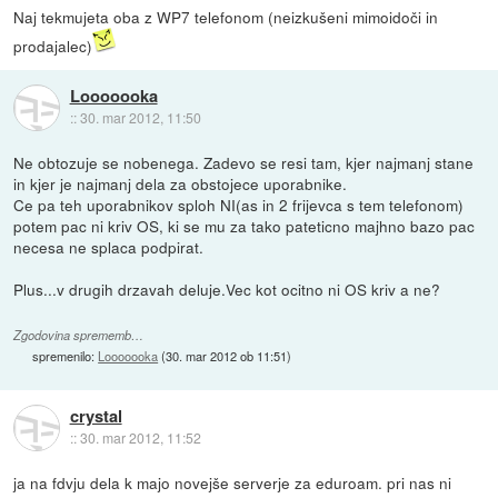
Naj tekmujeta oba z WP7 telefonom (neizkušeni mimoidoči in
prodajalec)
Looooooka
::
30. mar 2012, 11:50
Ne obtozuje se nobenega. Zadevo se resi tam, kjer najmanj stane
in kjer je najmanj dela za obstojece uporabnike.
Ce pa teh uporabnikov sploh NI(as in 2 frijevca s tem telefonom)
potem pac ni kriv OS, ki se mu za tako pateticno majhno bazo pac
necesa ne splaca podpirat.
Plus...v drugih drzavah deluje.Vec kot ocitno ni OS kriv a ne?
Zgodovina sprememb…
spremenilo:
Looooooka
(
30. mar 2012 ob 11:51
)
crystal
::
30. mar 2012, 11:52
ja na fdvju dela k majo novejše serverje za eduroam. pri nas ni