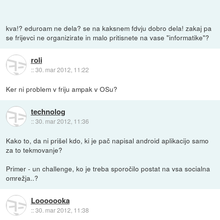
kva!? eduroam ne dela? se na kaksnem fdvju dobro dela! zakaj pa
se frijevci ne organizirate in malo pritisnete na vase "informatike"?
roli
::
30. mar 2012, 11:22
Ker ni problem v friju ampak v OSu?
technolog
::
30. mar 2012, 11:36
Kako to, da ni prišel kdo, ki je pač napisal android aplikacijo samo
za to tekmovanje?
Primer - un challenge, ko je treba sporočilo postat na vsa socialna
omrežja..?
Looooooka
::
30. mar 2012, 11:38