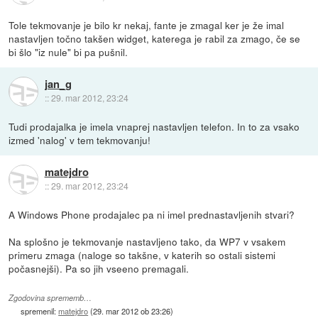
Tole tekmovanje je bilo kr nekaj, fante je zmagal ker je že imal
nastavljen točno takšen widget, katerega je rabil za zmago, če se
bi šlo "iz nule" bi pa pušnil.
jan_g
::
29. mar 2012, 23:24
Tudi prodajalka je imela vnaprej nastavljen telefon. In to za vsako
izmed 'nalog' v tem tekmovanju!
matejdro
::
29. mar 2012, 23:24
A Windows Phone prodajalec pa ni imel prednastavljenih stvari?
Na splošno je tekmovanje nastavljeno tako, da WP7 v vsakem
primeru zmaga (naloge so takšne, v katerih so ostali sistemi
počasnejši). Pa so jih vseeno premagali.
Zgodovina sprememb…
spremenil:
matejdro
(
29. mar 2012 ob 23:26
)