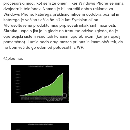
procesorski moči, kot sem že omenil, ker Windows Phone še nima
dvojedrnih telefonov. Namen je bil narediti dobro reklamo za
Windows Phone, katerega praktično nihče ni dodobra poznal in
katerega je večina tlačila še nižje kot Symbian ali pa
Microsoftovemu produktu niso pripisovali nikakršnih možnosti.
Skratka, uspelo jim je in glede na trenutne odzive zgleda, da je
operacijski sistem všeč tudi končnim uporabnikom (kar je najbolj
pomembno). Lumie bodo drug mesec pri nas in imam občutek, da
ne bom več dolgo eden od petdesetih z WP.
@pleomax