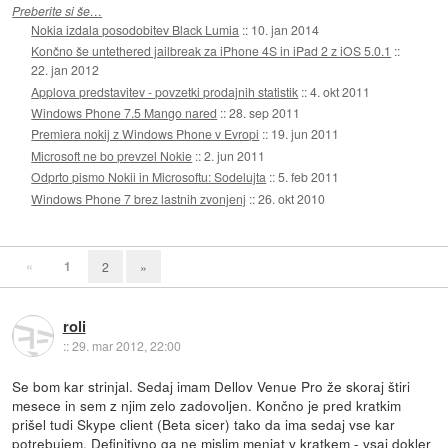
Preberite si še…
Nokia izdala posodobitev Black Lumia
::
10. jan 2014
Končno še untethered jailbreak za iPhone 4S in iPad 2 z iOS 5.0.1
::
22. jan 2012
Applova predstavitev - povzetki prodajnih statistik
::
4. okt 2011
Windows Phone 7.5 Mango nared
::
28. sep 2011
Premiera nokij z Windows Phone v Evropi
::
19. jun 2011
Microsoft ne bo prevzel Nokie
::
2. jun 2011
Odprto pismo Nokii in Microsoftu: Sodelujta
::
5. feb 2011
Windows Phone 7 brez lastnih zvonjenj
::
26. okt 2010
«
1
2
»
roli
::
29. mar 2012, 22:00
Se bom kar strinjal. Sedaj imam Dellov Venue Pro že skoraj štiri
mesece in sem z njim zelo zadovoljen. Končno je pred kratkim
prišel tudi Skype client (Beta sicer) tako da ima sedaj vse kar
potrebujem. Definitivno ga ne mislim menjat v kratkem - vsaj dokler