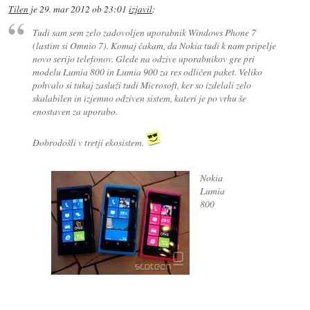
Tilen
je
29. mar 2012 ob 23:01
izjavil
:
Tudi sam sem zelo zadovoljen uporabnik Windows Phone 7
(lastim si Omnio 7). Komaj čakam, da Nokia tudi k nam pripelje
novo serijo telefonov. Glede na odzive uporabnikov gre pri
modelu Lumia 800 in Lumia 900 za res odličen paket. Veliko
pohvalo si tukaj zasluži tudi Microsoft, ker so izdelali zelo
skalabilen in izjemno odziven sistem, kateri je po vrhu še
enostaven za uporabo.
Dobrodošli v tretji ekosistem.
Nokia
Lumia
800