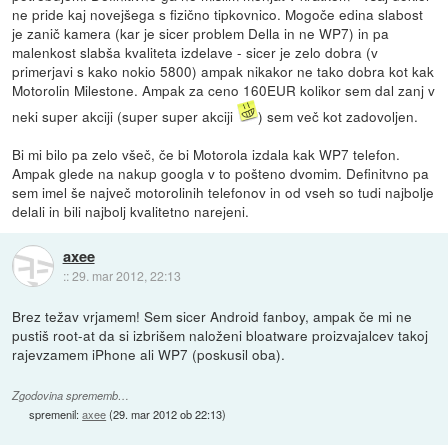
ne pride kaj novejšega s fizično tipkovnico. Mogoče edina slabost
je zanič kamera (kar je sicer problem Della in ne WP7) in pa
malenkost slabša kvaliteta izdelave - sicer je zelo dobra (v
primerjavi s kako nokio 5800) ampak nikakor ne tako dobra kot kak
Motorolin Milestone. Ampak za ceno 160EUR kolikor sem dal zanj v
neki super akciji (super super akciji
) sem več kot zadovoljen.
Bi mi bilo pa zelo všeč, če bi Motorola izdala kak WP7 telefon.
Ampak glede na nakup googla v to pošteno dvomim. Definitvno pa
sem imel še največ motorolinih telefonov in od vseh so tudi najbolje
delali in bili najbolj kvalitetno narejeni.
axee
::
29. mar 2012, 22:13
Brez težav vrjamem! Sem sicer Android fanboy, ampak če mi ne
pustiš root-at da si izbrišem naloženi bloatware proizvajalcev takoj
rajevzamem iPhone ali WP7 (poskusil oba).
Zgodovina sprememb…
spremenil:
axee
(
29. mar 2012 ob 22:13
)