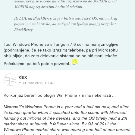
Škoda, ker niso ločeno naredili raziskavo na do 300EUR in od
300EUR naprej dragimi Android telefoni.
Pa LOL na BlackBerry, ki je v bistvu zelo tekoč OS, niti na kraj
pameti mi ne bi prišlo, da se Symbian ljudem manj gravža kot
BlackBerry.
Tudi Windows Phone se s Tangom 7.6 seli na manj zmogljive
(podhranjene, če se tako izrazim) telefone, pa pri Microsoftu
obljubljajo, da zato delovanje sistema ne bo nič manj tekoče.
Počakajmo, pa boš potem povedal.
dux
::
30. mar 2012, 07:48
Kolikor jaz berem po blogih Win Phone 7 nima neke rasti ...
Microsoft's Windows Phone is a year and a half old now, and after
its launch quarter when it splashed onto the scene with Microsoft
handing out millions of free devices, and the OS briefly held a 2%
market share at launch, it fell ever since. By Q3 of 2011 the
Windows Phone market share was nearing one half of one percent