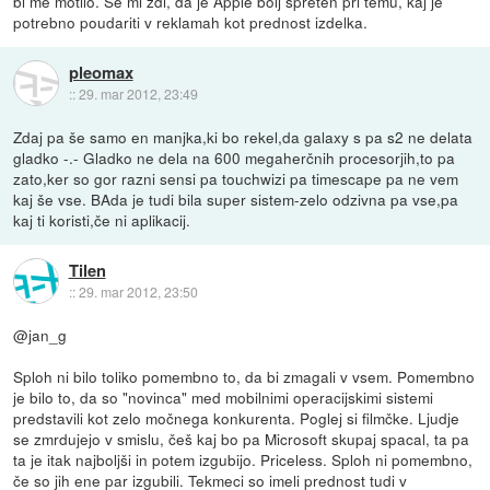
bi me motilo. Se mi zdi, da je Apple bolj spreten pri temu, kaj je
potrebno poudariti v reklamah kot prednost izdelka.
pleomax
::
29. mar 2012, 23:49
Zdaj pa še samo en manjka,ki bo rekel,da galaxy s pa s2 ne delata
gladko -.- Gladko ne dela na 600 megaherčnih procesorjih,to pa
zato,ker so gor razni sensi pa touchwizi pa timescape pa ne vem
kaj še vse. BAda je tudi bila super sistem-zelo odzivna pa vse,pa
kaj ti koristi,če ni aplikacij.
Tilen
::
29. mar 2012, 23:50
@jan_g
Sploh ni bilo toliko pomembno to, da bi zmagali v vsem. Pomembno
je bilo to, da so "novinca" med mobilnimi operacijskimi sistemi
predstavili kot zelo močnega konkurenta. Poglej si filmčke. Ljudje
se zmrdujejo v smislu, češ kaj bo pa Microsoft skupaj spacal, ta pa
ta je itak najboljši in potem izgubijo. Priceless. Sploh ni pomembno,
če so jih ene par izgubili. Tekmeci so imeli prednost tudi v