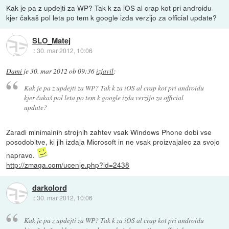
Kak je pa z updejti za WP? Tak k za iOS al crap kot pri androidu
kjer čakaš pol leta po tem k google izda verzijo za official update?
SLO_Matej
::
30. mar 2012, 10:06
Dami
je
30. mar 2012 ob 09:36
izjavil
:
Kak je pa z updejti za WP? Tak k za iOS al crap kot pri androidu
kjer čakaš pol leta po tem k google izda verzijo za official
update?
Zaradi minimalnih strojnih zahtev vsak Windows Phone dobi vse
posodobitve, ki jih izdaja Microsoft in ne vsak proizvajalec za svojo
napravo.
http://zmaga.com/ucenje.php?id=2438
darkolord
::
30. mar 2012, 10:06
Kak je pa z updejti za WP? Tak k za iOS al crap kot pri androidu