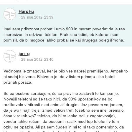
HardFu
::
29. mar 2012, 23:39
Imel sem priloznost probat Lumio 900 in moram povedat da je res
impresiven in odziven telefon. Prakticno edini, ob katerem sem
pomislil, da bi mogoce lahko probal se kaj drugega poleg iPhona.
jan_g
::
29. mar 2012, 23:40
Večinoma je zmagoval, ker je bilo vse naprej premišljeno. Ampak to
ni sedaj bistveno. Bistveno je, da v tistem primeru niso hoteli
priznati poraza.
Se pa osebno sprašujem, če so pravilno zastavili to kampanjo.
Novejši telefoni so že tako hitri, da 99% uporabnikov ne bo
razlikovalo v hitrosti med enim ali drugim. Jaz povsem verjamem,
da je wp7 najhitrejši izmed velikih treh (osebno sem imel premalo
časa v rokah wp7 telefon, da bi to lahko trdil z zagotovostjo),
vendar lahko rečem, da posebnih razlik med top telefoni v tem
oziru ne opazim. Ali pa sem čuden in mi to ni tako pomembno, da