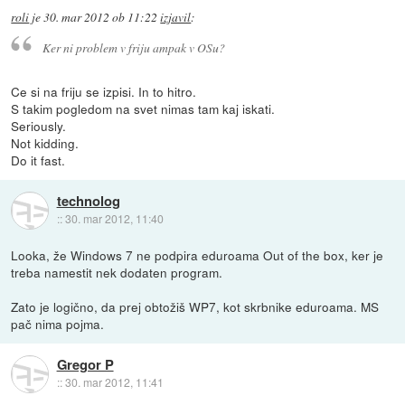
roli
je
30. mar 2012 ob 11:22
izjavil
:
Ker ni problem v friju ampak v OSu?
Ce si na friju se izpisi. In to hitro.
S takim pogledom na svet nimas tam kaj iskati.
Seriously.
Not kidding.
Do it fast.
technolog
::
30. mar 2012, 11:40
Looka, že Windows 7 ne podpira eduroama Out of the box, ker je
treba namestit nek dodaten program.
Zato je logično, da prej obtožiš WP7, kot skrbnike eduroama. MS
pač nima pojma.
Gregor P
::
30. mar 2012, 11:41