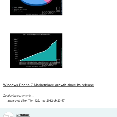
Windows Phone 7 Marketplace growth since its release
Zgodovina sprememb…
zavaroval slike:
Tilen
(
29. mar 2012 ob 23:57
)
amacar