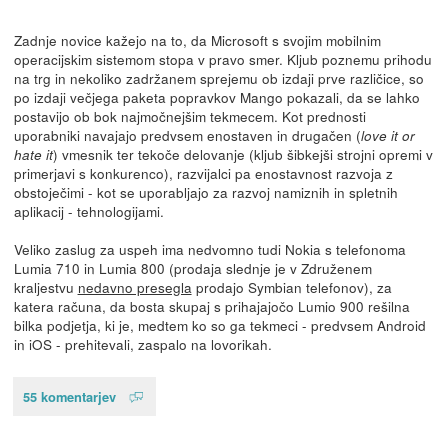
Zadnje novice kažejo na to, da Microsoft s svojim mobilnim
operacijskim sistemom stopa v pravo smer. Kljub poznemu prihodu
na trg in nekoliko zadržanem sprejemu ob izdaji prve različice, so
po izdaji večjega paketa popravkov Mango pokazali, da se lahko
postavijo ob bok najmočnejšim tekmecem. Kot prednosti
uporabniki navajajo predvsem enostaven in drugačen (
love it or
) vmesnik ter tekoče delovanje (kljub šibkejši strojni opremi v
hate it
primerjavi s konkurenco), razvijalci pa enostavnost razvoja z
obstoječimi - kot se uporabljajo za razvoj namiznih in spletnih
aplikacij - tehnologijami.
Veliko zaslug za uspeh ima nedvomno tudi Nokia s telefonoma
Lumia 710 in Lumia 800 (prodaja slednje je v Združenem
kraljestvu
nedavno presegla
prodajo Symbian telefonov), za
katera računa, da bosta skupaj s prihajajočo Lumio 900 rešilna
bilka podjetja, ki je, medtem ko so ga tekmeci - predvsem Android
in iOS - prehitevali, zaspalo na lovorikah.
55 komentarjev