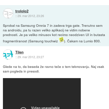
trololo2
::
29. mar 2012, 23:26
Sprobal na Samsung Omnia 7 in zadeva trga gate. Trenutno sem
na androidu, pa tu razen veliko aplikacij ne vidim nobene
prednosti. Je pa veliko minusov kot recimo neodziven UI in butasta
fragmentiranost (Samsung touchwiz
). Čakam na Lumio 800.
Tilen
::
29. mar 2012, 23:27
Glede na to, da beseda že ravno teče o tem tekmovanju. Naj vsak
sam pogleda in presodi.