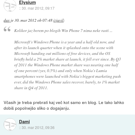
Elysium
::
30. mar 2012, 09:17
dux
je
30. mar 2012 ob 07:48
izjavil
:
Kolikor jaz berem po blogih Win Phone 7 nima neke rasti ...
Microsoft's Windows Phone is a year and a half old now, and
after its launch quarter when it splashed onto the scene with
Microsoft handing out millions of free devices, and the OS
briefly held a 2% market share at launch, it fell ever since. By Q3
of 2011 the Windows Phone market share was nearing one half
of one percent (yes, 0.5%) and only when Nokia's Lumia
smartphones were launched with Nokia's biggest marketing push
ever, did the Windows Phone sales recover, barely, to 1% market
share in Q4 of 2011.
Včasih je treba prebrati kaj več kot samo en blog. Le tako lahko
dobiš popolnejšo sliko o dogajanju.
Dami
::
30. mar 2012, 09:36