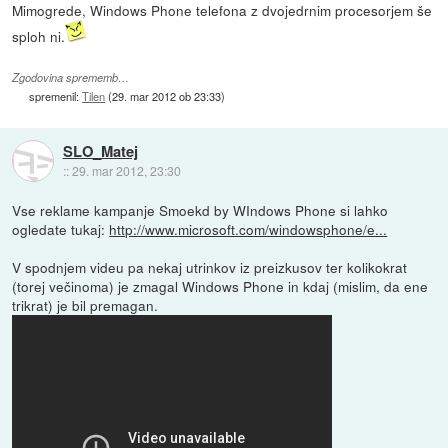
Mimogrede, Windows Phone telefona z dvojedrnim procesorjem še
sploh ni.
Zgodovina sprememb…
spremenil:
Tilen
(
29. mar 2012 ob 23:33
)
SLO_Matej
::
29. mar 2012, 23:30
Vse reklame kampanje Smoekd by WIndows Phone si lahko
ogledate tukaj:
http://www.microsoft.com/windowsphone/e...
V spodnjem videu pa nekaj utrinkov iz preizkusov ter kolikokrat
(torej večinoma) je zmagal Windows Phone in kdaj (mislim, da ene
trikrat) je bil premagan.