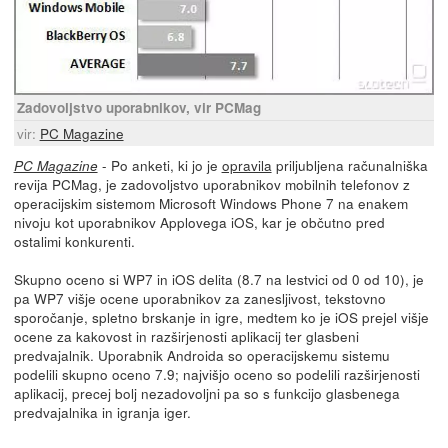
Zadovoljstvo uporabnikov, vir PCMag
vir:
PC Magazine
- Po anketi, ki jo je
opravila
priljubljena računalniška
PC Magazine
revija PCMag, je zadovoljstvo uporabnikov mobilnih telefonov z
operacijskim sistemom Microsoft Windows Phone 7 na enakem
nivoju kot uporabnikov Applovega iOS, kar je občutno pred
ostalimi konkurenti.
Skupno oceno si WP7 in iOS delita (8.7 na lestvici od 0 od 10), je
pa WP7 višje ocene uporabnikov za zanesljivost, tekstovno
sporočanje, spletno brskanje in igre, medtem ko je iOS prejel višje
ocene za kakovost in razširjenosti aplikacij ter glasbeni
predvajalnik. Uporabnik Androida so operacijskemu sistemu
podelili skupno oceno 7.9; najvišjo oceno so podelili razširjenosti
aplikacij, precej bolj nezadovoljni pa so s funkcijo glasbenega
predvajalnika in igranja iger.