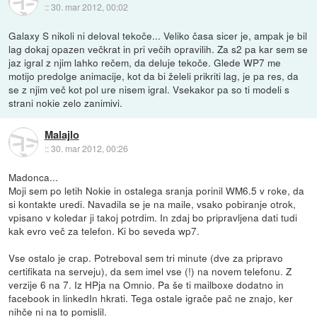
::
30. mar 2012, 00:02
Galaxy S nikoli ni deloval tekoče... Veliko časa sicer je, ampak je bil
lag dokaj opazen večkrat in pri večih opravilih. Za s2 pa kar sem se
jaz igral z njim lahko rečem, da deluje tekoče. Glede WP7 me
motijo predolge animacije, kot da bi želeli prikriti lag, je pa res, da
se z njim več kot pol ure nisem igral. Vsekakor pa so ti modeli s
strani nokie zelo zanimivi.
Malajlo
::
30. mar 2012, 00:26
Madonca...
Moji sem po letih Nokie in ostalega sranja porinil WM6.5 v roke, da
si kontakte uredi. Navadila se je na maile, vsako pobiranje otrok,
vpisano v koledar ji takoj potrdim. In zdaj bo pripravljena dati tudi
kak evro več za telefon. Ki bo seveda wp7.
Vse ostalo je crap. Potreboval sem tri minute (dve za pripravo
certifikata na serveju), da sem imel vse (!) na novem telefonu. Z
verzije 6 na 7. Iz HPja na Omnio. Pa še ti mailboxe dodatno in
facebook in linkedIn hkrati. Tega ostale igrače pač ne znajo, ker
nihče ni na to pomislil.