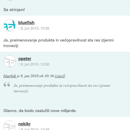
Se strinjam!
bluefish
::
8. jun 2010, 10:36
Ja, preimenovanje produkta in večopravilnost sta res izjemni
inovaciji.
opeter
::
8. jun 2010, 12:50
bluefish
je
8. jun 2010 ob 10:36
izjavil
:
Ja, preimenovanje produkta in večopravilnost sta res izjemni
inovaciji.
Glavno, da bodo zaslužili nove milijarde.
nekikr
::
8. jun 2010, 13:49