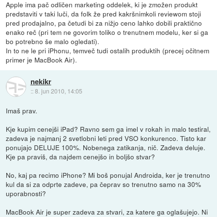
Apple ima pač odličen marketing oddelek, ki je zmožen produkt
predstaviti v taki luči, da folk že pred kakršnimkoli reviewom stoji
pred prodajalno, pa četudi bi za nižjo ceno lahko dobili praktično
enako reč (pri tem ne govorim toliko o trenutnem modelu, ker si ga
bo potrebno še malo ogledati).
In to ne le pri iPhonu, temveč tudi ostalih produktih (precej očitnem
primer je MacBook Air).
nekikr
::
8. jun 2010, 14:05
Imaš prav.
Kje kupim cenejši iPad? Ravno sem ga imel v rokah in malo testiral,
zadeva je najmanj 2 svetlobni leti pred VSO konkurenco. Tisto kar
ponujajo DELUJE 100%. Nobenega zatikanja, nič. Zadeva deluje.
Kje pa praviš, da najdem cenejšo in boljšo stvar?
No, kaj pa recimo iPhone? Mi boš ponujal Androida, ker je trenutno
kul da si za odprte zadeve, pa čeprav so trenutno samo na 30%
uporabnosti?
MacBook Air je super zadeva za stvari, za katere ga oglašujejo. Ni