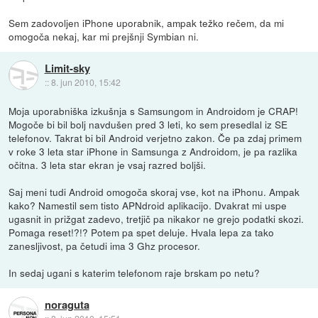
Sem zadovoljen iPhone uporabnik, ampak težko rečem, da mi
omogoča nekaj, kar mi prejšnji Symbian ni.
Limit-sky
::
8. jun 2010, 15:42
Moja uporabniška izkušnja s Samsungom in Androidom je CRAP!
Mogoče bi bil bolj navdušen pred 3 leti, ko sem presedlal iz SE
telefonov. Takrat bi bil Android verjetno zakon. Če pa zdaj primem
v roke 3 leta star iPhone in Samsunga z Androidom, je pa razlika
očitna. 3 leta star ekran je vsaj razred boljši.
Saj meni tudi Android omogoča skoraj vse, kot na iPhonu. Ampak
kako? Namestil sem tisto APNdroid aplikacijo. Dvakrat mi uspe
ugasnit in prižgat zadevo, tretjič pa nikakor ne grejo podatki skozi.
Pomaga reset!?!? Potem pa spet deluje. Hvala lepa za tako
zanesljivost, pa četudi ima 3 Ghz procesor.
In sedaj ugani s katerim telefonom raje brskam po netu?
noraguta