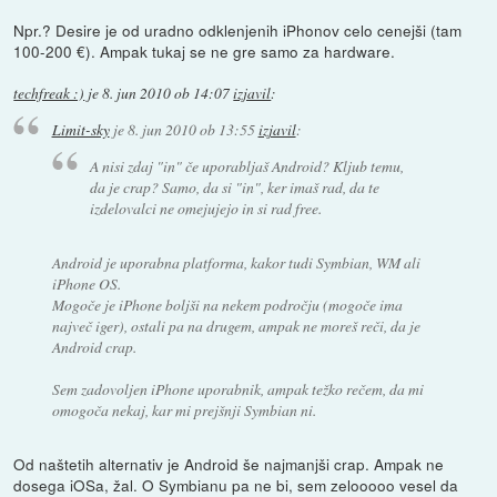
Npr.? Desire je od uradno odklenjenih iPhonov celo cenejši (tam
100-200 €). Ampak tukaj se ne gre samo za hardware.
techfreak :)
je
8. jun 2010 ob 14:07
izjavil
:
Limit-sky
je
8. jun 2010 ob 13:55
izjavil
:
A nisi zdaj "in" če uporabljaš Android? Kljub temu,
da je crap? Samo, da si "in", ker imaš rad, da te
izdelovalci ne omejujejo in si rad free.
Android je uporabna platforma, kakor tudi Symbian, WM ali
iPhone OS.
Mogoče je iPhone boljši na nekem področju (mogoče ima
največ iger), ostali pa na drugem, ampak ne moreš reči, da je
Android crap.
Sem zadovoljen iPhone uporabnik, ampak težko rečem, da mi
omogoča nekaj, kar mi prejšnji Symbian ni.
Od naštetih alternativ je Android še najmanjši crap. Ampak ne
dosega iOSa, žal. O Symbianu pa ne bi, sem zelooooo vesel da