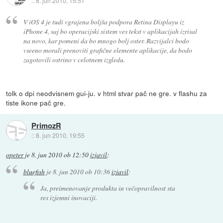
::
8. jun 2010, 15:51
V iOS 4 je tudi vgrajena boljša podpora Retina Displayu iz
iPhone 4, saj bo operacijski sistem ves tekst v aplikacijah izrisal
na novo, kar pomeni da bo mnogo bolj oster. Razvijalci bodo
vseeno morali prenoviti grafične elemente aplikacije, da bodo
zagotovili ostrino v celotnem izgledu.
tolk o dpi neodvisnem gui-ju. v html stvar pač ne gre. v flashu za
tiste ikone pač gre.
PrimozR
::
8. jun 2010, 19:55
opeter
je
8. jun 2010 ob 12:50
izjavil
:
bluefish
je
8. jun 2010 ob 10:36
izjavil
:
Ja, preimenovanje produkta in večopravilnost sta
res izjemni inovaciji.