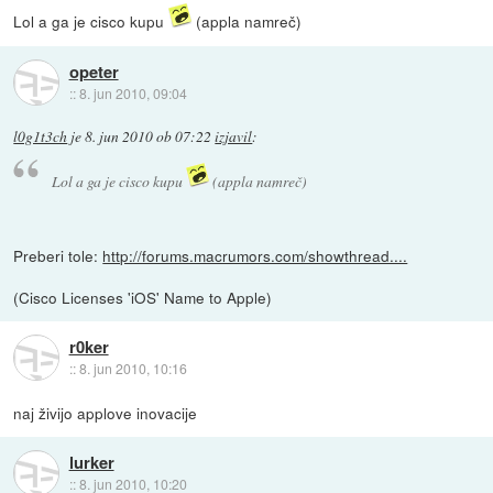
Lol a ga je cisco kupu
(appla namreč)
opeter
::
8. jun 2010, 09:04
l0g1t3ch
je
8. jun 2010 ob 07:22
izjavil
:
Lol a ga je cisco kupu
(appla namreč)
Preberi tole:
http://forums.macrumors.com/showthread....
(Cisco Licenses 'iOS' Name to Apple)
r0ker
::
8. jun 2010, 10:16
naj živijo applove inovacije
lurker
::
8. jun 2010, 10:20