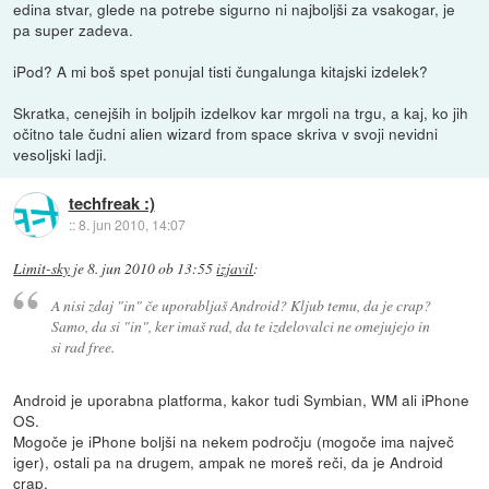
edina stvar, glede na potrebe sigurno ni najboljši za vsakogar, je
pa super zadeva.
iPod? A mi boš spet ponujal tisti čungalunga kitajski izdelek?
Skratka, cenejših in boljpih izdelkov kar mrgoli na trgu, a kaj, ko jih
očitno tale čudni alien wizard from space skriva v svoji nevidni
vesoljski ladji.
techfreak :)
::
8. jun 2010, 14:07
Limit-sky
je
8. jun 2010 ob 13:55
izjavil
:
A nisi zdaj "in" če uporabljaš Android? Kljub temu, da je crap?
Samo, da si "in", ker imaš rad, da te izdelovalci ne omejujejo in
si rad free.
Android je uporabna platforma, kakor tudi Symbian, WM ali iPhone
OS.
Mogoče je iPhone boljši na nekem področju (mogoče ima največ
iger), ostali pa na drugem, ampak ne moreš reči, da je Android
crap.