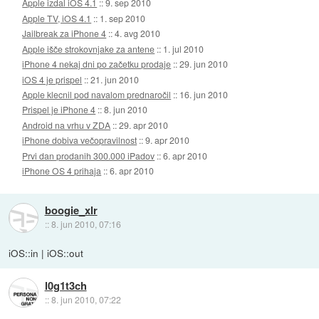
Apple izdal iOS 4.1
::
9. sep 2010
Apple TV, iOS 4.1
::
1. sep 2010
Jailbreak za iPhone 4
::
4. avg 2010
Apple išče strokovnjake za antene
::
1. jul 2010
iPhone 4 nekaj dni po začetku prodaje
::
29. jun 2010
iOS 4 je prispel
::
21. jun 2010
Apple klecnil pod navalom prednaročil
::
16. jun 2010
Prispel je iPhone 4
::
8. jun 2010
Android na vrhu v ZDA
::
29. apr 2010
iPhone dobiva večopravilnost
::
9. apr 2010
Prvi dan prodanih 300.000 iPadov
::
6. apr 2010
iPhone OS 4 prihaja
::
6. apr 2010
boogie_xlr
::
8. jun 2010, 07:16
iOS::in | iOS::out
l0g1t3ch
::
8. jun 2010, 07:22