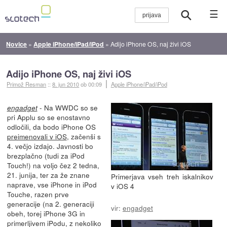
☰
Novice
»
Apple iPhone/iPad/iPod
»
Adijo iPhone OS, naj živi iOS
Adijo iPhone OS, naj živi iOS
Primož Resman
::
8. jun 2010
ob 00:09
Apple iPhone/iPad/iPod
- Na WWDC so se
engadget
pri Applu so se enostavno
odločili, da bodo iPhone OS
preimenovali v iOS
, začenši s
4. večjo izdajo. Javnosti bo
brezplačno (tudi za iPod
Touch!) na voljo čez 2 tedna,
21. junija, ter za že znane
Primerjava vseh treh iskalnikov
naprave, vse iPhone in iPod
v iOS 4
Touche, razen prve
generacije (na 2. generaciji
vir:
engadget
obeh, torej iPhone 3G in
primerljivem iPodu, z nekoliko