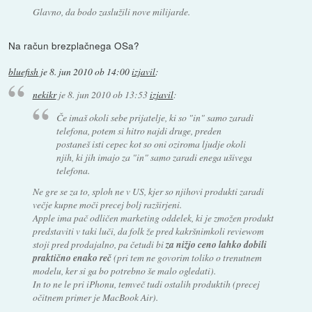
Glavno, da bodo zaslužili nove milijarde.
Na račun brezplačnega OSa?
bluefish
je
8. jun 2010 ob 14:00
izjavil
:
nekikr
je
8. jun 2010 ob 13:53
izjavil
:
Če imaš okoli sebe prijatelje, ki so "in" samo zaradi
telefona, potem si hitro najdi druge, preden
postaneš isti cepec kot so oni oziroma ljudje okoli
njih, ki jih imajo za "in" samo zaradi enega ušivega
telefona.
Ne gre se za to, sploh ne v US, kjer so njihovi produkti zaradi
večje kupne moči precej bolj razširjeni.
Apple ima pač odličen marketing oddelek, ki je zmožen produkt
predstaviti v taki luči, da folk že pred kakršnimkoli reviewom
stoji pred prodajalno, pa četudi bi
za nižjo ceno lahko dobili
praktično enako reč
(pri tem ne govorim toliko o trenutnem
modelu, ker si ga bo potrebno še malo ogledati).
In to ne le pri iPhonu, temveč tudi ostalih produktih (precej
očitnem primer je MacBook Air).