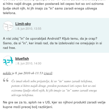
si hitro najdi druge, preden postaneš isti cepec kot so oni oziroma
ljudje okoli njih, ki jih imajo za "in" samo zaradi enega ušivega
telefona.
Limit-sky
::
8. jun 2010, 13:55
A nisi zdaj "in" če uporabljaš Android? Kljub temu, da je crap?
Samo, da si "in", ker imaš rad, da te izdelovalci ne omejujejo in si
rad free.
bluefish
::
8. jun 2010, 14:00
nekikr
je
8. jun 2010 ob 13:53
izjavil
:
Če imaš okoli sebe prijatelje, ki so "in" samo zaradi telefona,
potem si hitro najdi druge, preden postaneš isti cepec kot so oni
oziroma ljudje okoli njih, ki jih imajo za "in" samo zaradi enega
ušivega telefona.
Ne gre se za to, sploh ne v US, kjer so njihovi produkti zaradi večje
kupne moči precej bolj razširjeni.