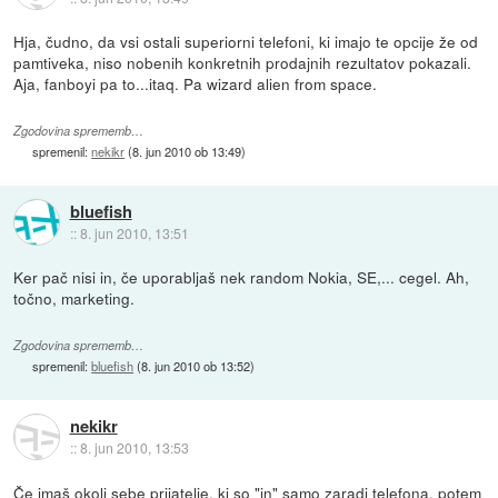
Hja, čudno, da vsi ostali superiorni telefoni, ki imajo te opcije že od
pamtiveka, niso nobenih konkretnih prodajnih rezultatov pokazali.
Aja, fanboyi pa to...itaq. Pa wizard alien from space.
Zgodovina sprememb…
spremenil:
nekikr
(
8. jun 2010 ob 13:49
)
bluefish
::
8. jun 2010, 13:51
Ker pač nisi in, če uporabljaš nek random Nokia, SE,... cegel. Ah,
točno, marketing.
Zgodovina sprememb…
spremenil:
bluefish
(
8. jun 2010 ob 13:52
)
nekikr
::
8. jun 2010, 13:53
Če imaš okoli sebe prijatelje, ki so "in" samo zaradi telefona, potem