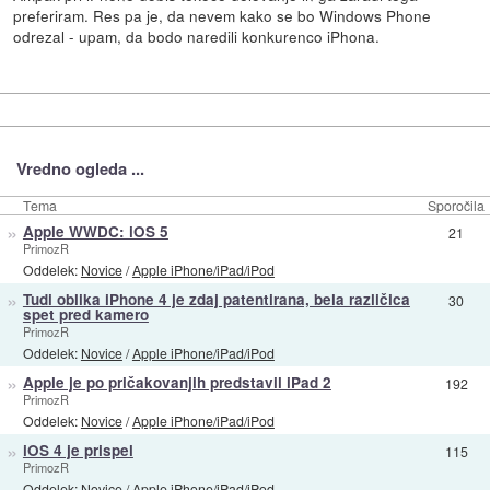
preferiram. Res pa je, da nevem kako se bo Windows Phone
odrezal - upam, da bodo naredili konkurenco iPhona.
Vredno ogleda ...
Tema
Sporočila
»
Apple WWDC: iOS 5
21
PrimozR
Oddelek:
Novice
/
Apple iPhone/iPad/iPod
»
Tudi oblika iPhone 4 je zdaj patentirana, bela različica
30
spet pred kamero
PrimozR
Oddelek:
Novice
/
Apple iPhone/iPad/iPod
»
Apple je po pričakovanjih predstavil iPad 2
192
PrimozR
Oddelek:
Novice
/
Apple iPhone/iPad/iPod
»
iOS 4 je prispel
115
PrimozR
Oddelek:
Novice
/
Apple iPhone/iPad/iPod