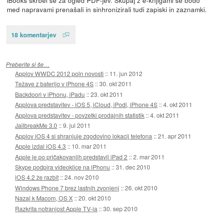
med napravami prenašali in sinhronizirali tudi zapiski in zaznamki.
18 komentarjev
Preberite si še…
Applov WWDC 2012 poln novosti
::
11. jun 2012
Težave z baterijo v iPhone 4S
::
30. okt 2011
Backdoori v iPhonu, iPadu
::
23. okt 2011
Applova predstavitev - iOS 5, iCloud, iPodi, iPhone 4S
::
4. okt 2011
Applova predstavitev - povzetki prodajnih statistik
::
4. okt 2011
JailbreakMe 3.0
::
9. jul 2011
Applov iOS 4 si shranjuje zgodovino lokacij telefona
::
21. apr 2011
Apple izdal iOS 4.3
::
10. mar 2011
Apple je po pričakovanjih predstavil iPad 2
::
2. mar 2011
Skype podpira videoklice na iPhonu
::
31. dec 2010
iOS 4.2 že razbit
::
24. nov 2010
Windows Phone 7 brez lastnih zvonjenj
::
26. okt 2010
Nazaj k Macom, OS X
::
20. okt 2010
Razkrita notranjost Apple TV-ja
::
30. sep 2010