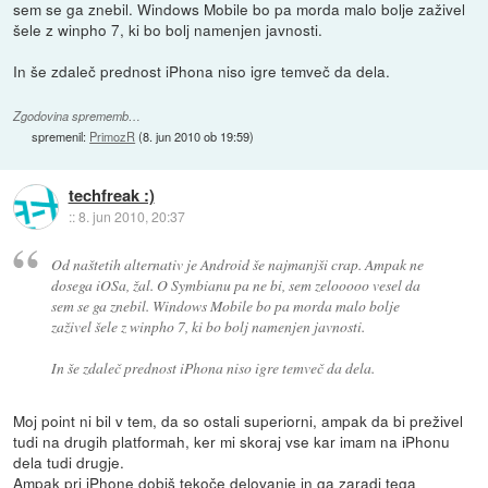
sem se ga znebil. Windows Mobile bo pa morda malo bolje zaživel
šele z winpho 7, ki bo bolj namenjen javnosti.
In še zdaleč prednost iPhona niso igre temveč da dela.
Zgodovina sprememb…
spremenil:
PrimozR
(
8. jun 2010 ob 19:59
)
techfreak :)
::
8. jun 2010, 20:37
Od naštetih alternativ je Android še najmanjši crap. Ampak ne
dosega iOSa, žal. O Symbianu pa ne bi, sem zelooooo vesel da
sem se ga znebil. Windows Mobile bo pa morda malo bolje
zaživel šele z winpho 7, ki bo bolj namenjen javnosti.
In še zdaleč prednost iPhona niso igre temveč da dela.
Moj point ni bil v tem, da so ostali superiorni, ampak da bi preživel
tudi na drugih platformah, ker mi skoraj vse kar imam na iPhonu
dela tudi drugje.
Ampak pri iPhone dobiš tekoče delovanje in ga zaradi tega