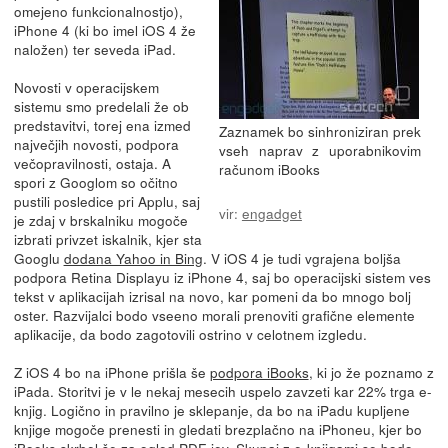
omejeno funkcionalnostjo),
iPhone 4 (ki bo imel iOS 4 že
naložen) ter seveda iPad.
Novosti v operacijskem
sistemu smo predelali že ob
predstavitvi, torej ena izmed
Zaznamek bo sinhroniziran prek
največjih novosti, podpora
vseh naprav z uporabnikovim
večopravilnosti, ostaja. A
računom iBooks
spori z Googlom so očitno
pustili posledice pri Applu, saj
vir:
engadget
je zdaj v brskalniku mogoče
izbrati privzet iskalnik, kjer sta
Googlu
dodana Yahoo in Bing
. V iOS 4 je tudi vgrajena boljša
podpora Retina Displayu iz iPhone 4, saj bo operacijski sistem ves
tekst v aplikacijah izrisal na novo, kar pomeni da bo mnogo bolj
oster. Razvijalci bodo vseeno morali prenoviti grafične elemente
aplikacije, da bodo zagotovili ostrino v celotnem izgledu.
Z iOS 4 bo na iPhone prišla še
podpora iBooks
, ki jo že poznamo z
iPada. Storitvi je v le nekaj mesecih uspelo zavzeti kar 22% trga e-
knjig. Logično in pravilno je sklepanje, da bo na iPadu kupljene
knjige mogoče prenesti in gledati brezplačno na iPhoneu, kjer bo
iBooks skrbel še za ogled PDF-jev. Skupaj z e-knjigami se bodo