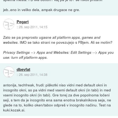
jeb..eno in veliko dela, ampak drugace ne gre.
Pegart
::
26. sep 2011, 14:15
Zato se pa preprosto ugasne
all platform apps, games and
. IMO se tako strani ne povezujejo s FBjem. Ali se motim?
websites
-->
-->
Privacy Settings
Apps and Websites: Edit Settings
Apps you
use: turn off platform apps.
dbevfat
::
26. sep 2011, 14:38
antonija, techfreak, frudi: piškotki niso vidni med default okni in
incognito okni, so pa vidni med vsemi default okni (in tabi) in med
vsemi incognito okni (in tabi). Gre torej za dve popolnoma ločeni
seji, s tem da je incognito ena sama enotna brskalnikova seja, ne
glede na to, koliko oken/tabov odpreš v incognito načinu. Test na
kuki.kozak.si.