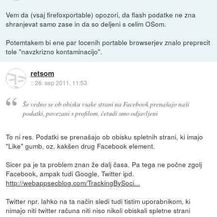
Vem da (vsaj firefoxportable) opozori, da flash podatke ne zna
shranjevat samo zase in da so deljeni s celim OSom.
Potemtakem bi ene par locenih portable browserjev znalo preprecit
tole "navzkrizno kontaminacijo".
retsom
::
26. sep 2011, 11:53
Še vedno se ob obisku vsake strani na Facebook prenašajo naši
podatki, povezani s profilom, četudi smo odjavljeni
To ni res. Podatki se prenašajo ob obisku spletnih strani, ki imajo
"Like" gumb, oz. kakšen drug Facebook element.
Sicer pa je ta problem znan že dalj časa. Pa tega ne počne zgolj
Facebook, ampak tudi Google, Twitter ipd.
http://webappsecblog.com/TrackingBySoci...
Twitter npr. lahko na ta način sledi tudi tistim uporabnikom, ki
nimajo niti twitter računa niti niso nikoli obiskali spletne strani