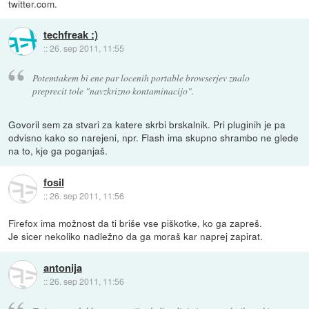
twitter.com.
techfreak :)
::
26. sep 2011, 11:55
Potemtakem bi ene par locenih portable browserjev znalo
preprecit tole "navzkrizno kontaminacijo".
Govoril sem za stvari za katere skrbi brskalnik. Pri pluginih je pa
odvisno kako so narejeni, npr. Flash ima skupno shrambo ne glede
na to, kje ga poganjaš.
fosil
::
26. sep 2011, 11:56
Firefox ima možnost da ti briše vse piškotke, ko ga zapreš.
Je sicer nekoliko nadležno da ga moraš kar naprej zapirat.
antonija
::
26. sep 2011, 11:56