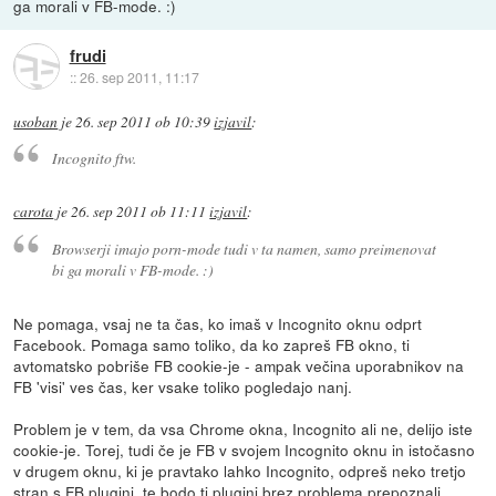
ga morali v FB-mode. :)
frudi
::
26. sep 2011, 11:17
usoban
je
26. sep 2011 ob 10:39
izjavil
:
Incognito ftw.
carota
je
26. sep 2011 ob 11:11
izjavil
:
Browserji imajo porn-mode tudi v ta namen, samo preimenovat
bi ga morali v FB-mode. :)
Ne pomaga, vsaj ne ta čas, ko imaš v Incognito oknu odprt
Facebook. Pomaga samo toliko, da ko zapreš FB okno, ti
avtomatsko pobriše FB cookie-je - ampak večina uporabnikov na
FB 'visi' ves čas, ker vsake toliko pogledajo nanj.
Problem je v tem, da vsa Chrome okna, Incognito ali ne, delijo iste
cookie-je. Torej, tudi če je FB v svojem Incognito oknu in istočasno
v drugem oknu, ki je pravtako lahko Incognito, odpreš neko tretjo
stran s FB plugini, te bodo ti plugini brez problema prepoznali.