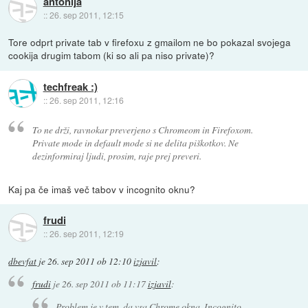
antonija
::
26. sep 2011, 12:15
Tore odprt private tab v firefoxu z gmailom ne bo pokazal svojega
cookija drugim tabom (ki so ali pa niso private)?
techfreak :)
::
26. sep 2011, 12:16
To ne drži, ravnokar preverjeno s Chromeom in Firefoxom.
Private mode in default mode si ne delita piškotkov. Ne
dezinformiraj ljudi, prosim, raje prej preveri.
Kaj pa če imaš več tabov v incognito oknu?
frudi
::
26. sep 2011, 12:19
dbevfat
je
26. sep 2011 ob 12:10
izjavil
:
frudi
je
26. sep 2011 ob 11:17
izjavil
:
Problem je v tem, da vsa Chrome okna, Incognito