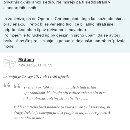
privatnih oknih lahko sledijo. Ne morejo pa ti slediti strani v
standardnih oknih.
In zanimivo, da se Opera in Chrome glede tega kot kaže obnašata
prav enako. Firefox bi se verjetno tudi, če bi lahko hkrati imel
odprta okna obeh tipov (privatna in navadna).
Po mojem je to fucked up by design in srčno upam, da se avtorji
brskalnikov čimprej zmigajo in ponudijo dejansko uporaben 'private
mode'.
MrStein
::
26. sep 2011, 16:53
antonija
je
26. sep 2011 ob 11:56
izjavil
:
Twitter npr. lahko na ta način sledi tudi tistim
uporabnikom, ki nimajo niti twitter računa niti niso
nikoli obiskali spletne strani twitter.com.
Pol bo pa treba locit podatke za vsako stran (tab) posebaj, ni
druge. Nekdo je omenjal firefox plugin ki naj bi to ze pocel. A
ima ta plugin ime?