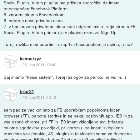
Social Plugin. V tem pluginu me pričaka sporočilo, da imam
onemogočen Facebook Platform
5. zaprem okno s Facebookom
6. odprem novo privatno okno
7. v tem novem privatnem oknu spet odprem taisto tretjo stran s FB
Social Plugin. V tem primeru je v pluginu okno za Sign Up
Torej, razlika med odprtim in zaprtim Facebookom je očitna, a ne?
Icematxyz
::
26. sep 2011, 12:49
Saj imamo "heise sistem". Torej razlogov za paniko ne vidim. ;)
brbr21
::
26. sep 2011, 13:13
sam pac ze vec kot leto za FB uporabljam popolnoma locen
browser (FF), bancne storitve in se nekaj poslovnih app. IE9 in za
vse ostalo chrome. pri FF in IE9 imam vklopljeno avt. brisanje
celotne zgodovine po odjavi, pri chromu, pa imam izklopljeno
prakticno vse (cookie, JS, plugin) in to vklopim samo za dolocena
spletna mesta. FB like button? kaj pa je to? se nikoli pritisnil!