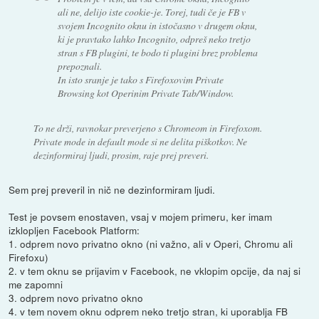
ali ne, delijo iste cookie-je. Torej, tudi če je FB v
svojem Incognito oknu in istočasno v drugem oknu,
ki je pravtako lahko Incognito, odpreš neko tretjo
stran s FB plugini, te bodo ti plugini brez problema
prepoznali.
In isto sranje je tako s Firefoxovim Private
Browsing kot Operinim Private Tab/Window.
To ne drži, ravnokar preverjeno s Chromeom in Firefoxom.
Private mode in default mode si ne delita piškotkov. Ne
dezinformiraj ljudi, prosim, raje prej preveri.
Sem prej preveril in nič ne dezinformiram ljudi.
Test je povsem enostaven, vsaj v mojem primeru, ker imam
izklopljen Facebook Platform:
1. odprem novo privatno okno (ni važno, ali v Operi, Chromu ali
Firefoxu)
2. v tem oknu se prijavim v Facebook, ne vklopim opcije, da naj si
me zapomni
3. odprem novo privatno okno
4. v tem novem oknu odprem neko tretjo stran, ki uporablja FB