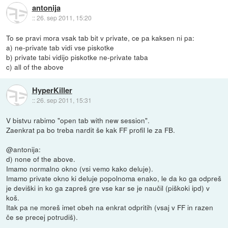
antonija
::
26. sep 2011, 15:20
To se pravi mora vsak tab bit v private, ce pa kaksen ni pa:
a) ne-private tab vidi vse piskotke
b) private tabi vidijo piskotke ne-private taba
c) all of the above
HyperKiller
::
26. sep 2011, 15:31
V bistvu rabimo "open tab with new session".
Zaenkrat pa bo treba nardit še kak FF profil le za FB.
@antonija:
d) none of the above.
Imamo normalno okno (vsi vemo kako deluje).
Imamo private okno ki deluje popolnoma enako, le da ko ga odpreš
je deviški in ko ga zapreš gre vse kar se je naučil (piškoki ipd) v
koš.
Itak pa ne moreš imet obeh na enkrat odpritih (vsaj v FF in razen
če se precej potrudiš).