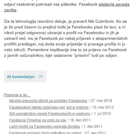
odjavi vsakokrat pobrisati vse piškotke. Facebook
sledenje seveda
zanika
.
Da ta tehnologija resnično deluje, je preveril Nik Cubrilovic. Ko se
je že pred časom (o prejšnji točki je Facebooku pisal že lani, a ni
nikoli prejel odgovora) ukvarjal s profili na Facebooku in jih je
ustvaril več, mu je Facebook po nekaj prijavah v eksperimentalnih
profilih predlagal, naj doda svoje prijatelje iz pravega profila in ju
nato združi. Pomembne implikacije ima to za prijavo na Facebook
z javnih računalnikov, kjer ostanemo "prisotni" tudi po odjavi.
43 komentarjev
Preberite si še…
Mozilla pripravila vtičnik za omejitev Facebooka
::
27. mar 2018
Facebookovi všečki razkrivajo več, kot si mislimo
::
13. mar 2013
Srd uporabnikov zaradi Facebookovih e-naslovov
::
1. jul 2012
Facebook Timeline na voljo za vse
::
16. dec 2011
Lažni profili na Facebooku pogosta zloraba
::
1. dec 2011
Facebook popravil izbris piškotkov po odjavi
::
27. sep 2011