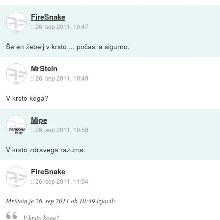
FireSnake
::
26. sep 2011, 10:47
Še en žebelj v krsto ... počasi a sigurno.
MrStein
::
26. sep 2011, 10:49
V krsto koga?
Mipe
::
26. sep 2011, 10:58
V krsto zdravega razuma.
FireSnake
::
26. sep 2011, 11:04
MrStein
je
26. sep 2011 ob 10:49
izjavil
:
V krsto koga?