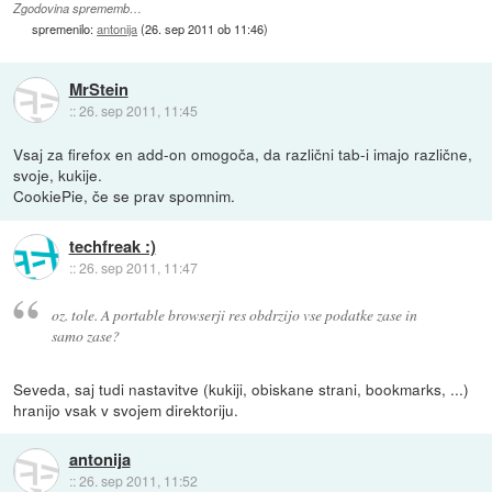
Zgodovina sprememb…
spremenilo:
antonija
(
26. sep 2011 ob 11:46
)
MrStein
::
26. sep 2011, 11:45
Vsaj za firefox en add-on omogoča, da različni tab-i imajo različne,
svoje, kukije.
CookiePie, če se prav spomnim.
techfreak :)
::
26. sep 2011, 11:47
oz. tole. A portable browserji res obdrzijo vse podatke zase in
samo zase?
Seveda, saj tudi nastavitve (kukiji, obiskane strani, bookmarks, ...)
hranijo vsak v svojem direktoriju.
antonija
::
26. sep 2011, 11:52