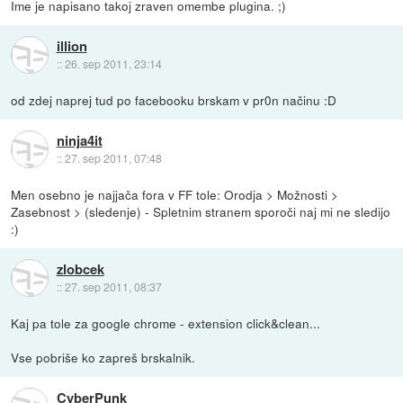
Ime je napisano takoj zraven omembe plugina. ;)
illion
::
26. sep 2011, 23:14
od zdej naprej tud po facebooku brskam v pr0n načinu :D
ninja4it
::
27. sep 2011, 07:48
Men osebno je najjača fora v FF tole: Orodja > Možnosti >
Zasebnost > (sledenje) - Spletnim stranem sporoči naj mi ne sledijo
:)
zlobcek
::
27. sep 2011, 08:37
Kaj pa tole za google chrome - extension click&clean...
Vse pobriše ko zapreš brskalnik.
CyberPunk