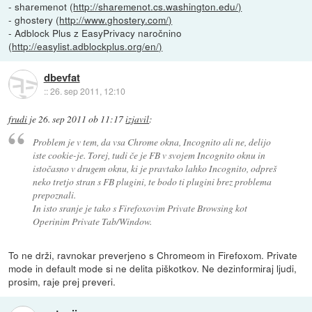
- sharemenot (
http://sharemenot.cs.washington.edu/)
- ghostery (
http://www.ghostery.com/)
- Adblock Plus z EasyPrivacy naročnino
(
http://easylist.adblockplus.org/en/)
dbevfat
::
26. sep 2011, 12:10
frudi
je
26. sep 2011 ob 11:17
izjavil
:
Problem je v tem, da vsa Chrome okna, Incognito ali ne, delijo
iste cookie-je. Torej, tudi če je FB v svojem Incognito oknu in
istočasno v drugem oknu, ki je pravtako lahko Incognito, odpreš
neko tretjo stran s FB plugini, te bodo ti plugini brez problema
prepoznali.
In isto sranje je tako s Firefoxovim Private Browsing kot
Operinim Private Tab/Window.
To ne drži, ravnokar preverjeno s Chromeom in Firefoxom. Private
mode in default mode si ne delita piškotkov. Ne dezinformiraj ljudi,
prosim, raje prej preveri.