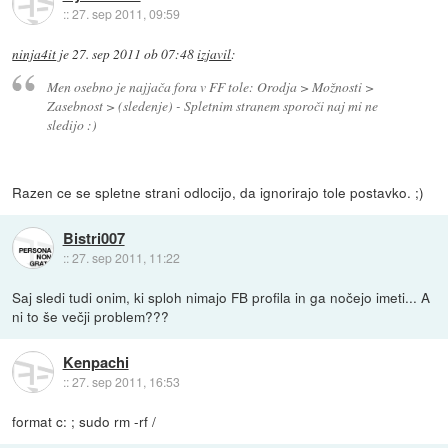
::
27. sep 2011, 09:59
ninja4it
je
27. sep 2011 ob 07:48
izjavil
:
Men osebno je najjača fora v FF tole: Orodja > Možnosti >
Zasebnost > (sledenje) - Spletnim stranem sporoči naj mi ne
sledijo :)
Razen ce se spletne strani odlocijo, da ignorirajo tole postavko. ;)
Bistri007
::
27. sep 2011, 11:22
Saj sledi tudi onim, ki sploh nimajo FB profila in ga nočejo imeti... A
ni to še večji problem???
Kenpachi
::
27. sep 2011, 16:53
format c: ; sudo rm -rf /