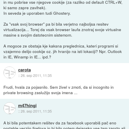
in mu pobrise vse njegove cookije (za razliko od default CTRL+W,
ki samo zapre zavihek).
In seveda je uporaben tudi Ghostery.
Za "vsak svoj browser" pa bi bila verjetno najboljsa resitev
virtualizacija... Torej da vsak browser laufa znotraj svoje virtualne
masine s svojim datotecnim sistemom.
A mogoce ze obstaja kje kaksna preglednica, kateri programi si
vzajemno delijo cookije oz. jih hranijo na isti lokaciji? Npr. Outlook
in IE, Winamp in IE... ipd.?
carota
::
26. sep 2011, 11:35
Frudi, hvala za pojasnilo. Sem živel v zmoti, da si incognito in
private browsing zaslužijo svoja imena ...
m47hingi
::
26. sep 2011, 11:35
A bi bila potemtakem rešitev da za facebook uporabiš pač eno
portable verzijo firefoxa in bi bilo potem dejansko vse tam zaprto ali