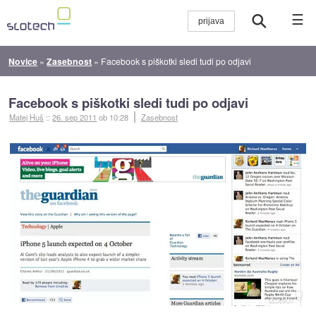
☰
Novice
»
Zasebnost
»
Facebook s piškotki sledi tudi po odjavi
Facebook s piškotki sledi tudi po odjavi
Matej Huš
::
26. sep 2011
ob 10:28
Zasebnost