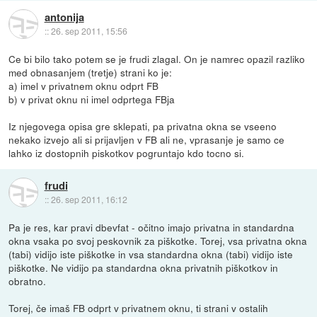
antonija
::
26. sep 2011, 15:56
Ce bi bilo tako potem se je frudi zlagal. On je namrec opazil razliko
med obnasanjem (tretje) strani ko je:
a) imel v privatnem oknu odprt FB
b) v privat oknu ni imel odprtega FBja
Iz njegovega opisa gre sklepati, pa privatna okna se vseeno
nekako izvejo ali si prijavljen v FB ali ne, vprasanje je samo ce
lahko iz dostopnih piskotkov pogruntajo kdo tocno si.
frudi
::
26. sep 2011, 16:12
Pa je res, kar pravi dbevfat - očitno imajo privatna in standardna
okna vsaka po svoj peskovnik za piškotke. Torej, vsa privatna okna
(tabi) vidijo iste piškotke in vsa standardna okna (tabi) vidijo iste
piškotke. Ne vidijo pa standardna okna privatnih piškotkov in
obratno.
Torej, če imaš FB odprt v privatnem oknu, ti strani v ostalih