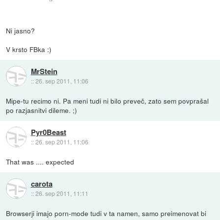
Ni jasno?
V krsto FBka :)
MrStein
::
26. sep 2011, 11:06
Mipe-tu recimo ni. Pa meni tudi ni bilo preveč, zato sem povprašal
po razjasnitvi dileme. ;)
Pyr0Beast
::
26. sep 2011, 11:06
That was .... expected
carota
::
26. sep 2011, 11:11
Browserji imajo porn-mode tudi v ta namen, samo preimenovat bi