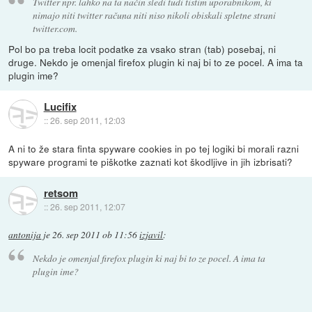
Twitter npr. lahko na ta način sledi tudi tistim uporabnikom, ki
nimajo niti twitter računa niti niso nikoli obiskali spletne strani
twitter.com.
Pol bo pa treba locit podatke za vsako stran (tab) posebaj, ni
druge. Nekdo je omenjal firefox plugin ki naj bi to ze pocel. A ima ta
plugin ime?
Lucifix
::
26. sep 2011, 12:03
A ni to že stara finta spyware cookies in po tej logiki bi morali razni
spyware programi te piškotke zaznati kot škodljive in jih izbrisati?
retsom
::
26. sep 2011, 12:07
antonija
je
26. sep 2011 ob 11:56
izjavil
:
Nekdo je omenjal firefox plugin ki naj bi to ze pocel. A ima ta
plugin ime?