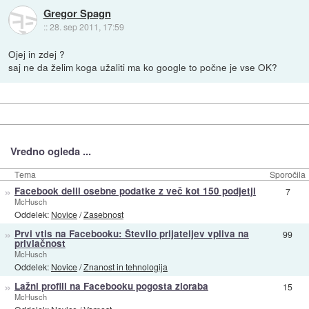
Gregor Spagn
::
28. sep 2011, 17:59
Ojej in zdej ?
saj ne da želim koga užaliti ma ko google to počne je vse OK?
Vredno ogleda ...
Tema
Sporočila
»
Facebook delil osebne podatke z več kot 150 podjetji
7
McHusch
Oddelek:
Novice
/
Zasebnost
»
Prvi vtis na Facebooku: Število prijateljev vpliva na
99
privlačnost
McHusch
Oddelek:
Novice
/
Znanost in tehnologija
»
Lažni profili na Facebooku pogosta zloraba
15
McHusch