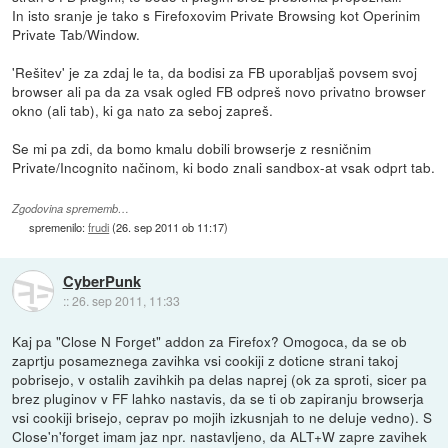
In isto sranje je tako s Firefoxovim Private Browsing kot Operinim
Private Tab/Window.
'Rešitev' je za zdaj le ta, da bodisi za FB uporabljaš povsem svoj
browser ali pa da za vsak ogled FB odpreš novo privatno browser
okno (ali tab), ki ga nato za seboj zapreš.
Se mi pa zdi, da bomo kmalu dobili browserje z resničnim
Private/Incognito načinom, ki bodo znali sandbox-at vsak odprt tab.
Zgodovina sprememb…
spremenilo:
frudi
(
26. sep 2011 ob 11:17
)
CyberPunk
::
26. sep 2011, 11:33
Kaj pa "Close N Forget" addon za Firefox? Omogoca, da se ob
zaprtju posameznega zavihka vsi cookiji z doticne strani takoj
pobrisejo, v ostalih zavihkih pa delas naprej (ok za sproti, sicer pa
brez pluginov v FF lahko nastavis, da se ti ob zapiranju browserja
vsi cookiji brisejo, ceprav po mojih izkusnjah to ne deluje vedno). S
Close'n'forget imam jaz npr. nastavljeno, da ALT+W zapre zavihek