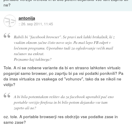
ne?
antonija
::
26. sep 2011, 11:45
Rabili bi "facebook browser". Se pravi nek lahki brskalnik, ki z
vsakim oknom začne čisto novo sejo. Pa maš lepo FB odprt v
ločenem programu. Uporabno tudi za ogledovanje večih mail
računov na enkrat.
Poznamo kaj takšnega?
Tole. A ni se nobene variante da bi en strasno lahkoten virtualc
poganjal samo browser, po zaprtju bi pa vsi podatki poniknili? Pa
da imas virtualca za vsakega od "vohunov", tako da se nikoli ne
vidijo?
A bi bila potemtakem rešitev da za facebook uporabiš pač eno
portable verzijo firefoxa in bi bilo potem dejansko vse tam
zaprto ali ne?
oz. tole. A portable browserji res obdrzijo vse podatke zase in
samo zase?