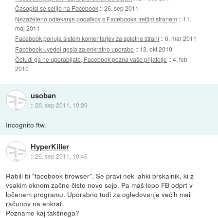
Časopisi se selijo na Facebook
::
26. sep 2011
Nezaželeno odtekanje podatkov s Facebooka tretjim stranem
::
11.
maj 2011
Facebook ponuja sistem komentarjev za spletne strani
::
6. mar 2011
Facebook uvedel gesla za enkratno uporabo
::
13. okt 2010
Četudi ga ne uporabljate, Facebook pozna vaše prijatelje
::
4. feb
2010
usoban
::
26. sep 2011, 10:39
Incognito ftw.
HyperKiller
::
26. sep 2011, 10:46
Rabili bi "facebook browser". Se pravi nek lahki brskalnik, ki z
vsakim oknom začne čisto novo sejo. Pa maš lepo FB odprt v
ločenem programu. Uporabno tudi za ogledovanje večih mail
računov na enkrat.
Poznamo kaj takšnega?