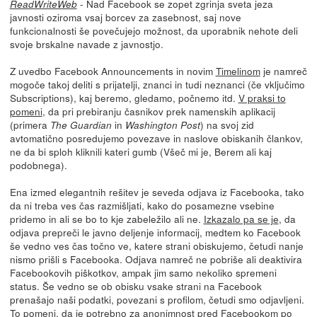
- Nad Facebook se zopet zgrinja sveta jeza
ReadWriteWeb
javnosti oziroma vsaj borcev za zasebnost, saj nove
funkcionalnosti še povečujejo možnost, da uporabnik nehote deli
svoje brskalne navade z javnostjo.
Z uvedbo Facebook Announcements in novim
Timelinom
je namreč
mogoče takoj deliti s prijatelji, znanci in tudi neznanci (če vključimo
Subscriptions), kaj beremo, gledamo, počnemo itd.
V praksi to
pomeni
, da pri prebiranju časnikov prek namenskih aplikacij
(primera
in
) na svoj zid
The Guardian
Washington Post
avtomatično posredujemo povezave in naslove obiskanih člankov,
ne da bi sploh kliknili kateri gumb (Všeč mi je, Berem ali kaj
podobnega).
Ena izmed elegantnih rešitev je seveda odjava iz Facebooka, tako
da ni treba ves čas razmišljati, kako do posamezne vsebine
pridemo in ali se bo to kje zabeležilo ali ne.
Izkazalo pa se je
, da
odjava prepreči le javno deljenje informacij, medtem ko Facebook
še vedno ves čas točno ve, katere strani obiskujemo, četudi nanje
nismo prišli s Facebooka. Odjava namreč ne pobriše ali deaktivira
Facebookovih piškotkov, ampak jim samo nekoliko spremeni
status. Še vedno se ob obisku vsake strani na Facebook
prenašajo naši podatki, povezani s profilom, četudi smo odjavljeni.
To pomeni, da je potrebno za anonimnost pred Facebookom po