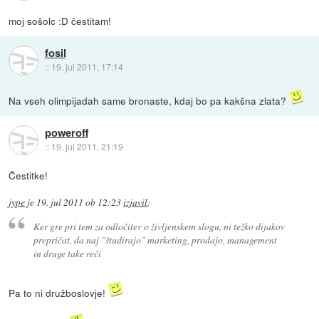
moj sošolc :D čestitam!
fosil
::
19. jul 2011, 17:14
Na vseh olimpijadah same bronaste, kdaj bo pa kakšna zlata?
poweroff
::
19. jul 2011, 21:19
Čestitke!
jype
je
19. jul 2011 ob 12:23
izjavil
:
Ker gre pri tem za odločitev o življenskem slogu, ni težko dijakov
prepričat, da naj "študirajo" marketing, prodajo, management
in druge take reči
Pa to ni družboslovje!