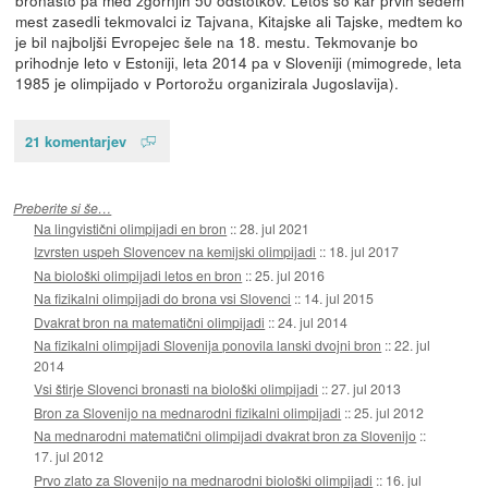
bronasto pa med zgornjih 50 odstotkov. Letos so kar prvih sedem
mest zasedli tekmovalci iz Tajvana, Kitajske ali Tajske, medtem ko
je bil najboljši Evropejec šele na 18. mestu. Tekmovanje bo
prihodnje leto v Estoniji, leta 2014 pa v Sloveniji (mimogrede, leta
1985 je olimpijado v Portorožu organizirala Jugoslavija).
21 komentarjev
Preberite si še…
Na lingvistični olimpijadi en bron
::
28. jul 2021
Izvrsten uspeh Slovencev na kemijski olimpijadi
::
18. jul 2017
Na biološki olimpijadi letos en bron
::
25. jul 2016
Na fizikalni olimpijadi do brona vsi Slovenci
::
14. jul 2015
Dvakrat bron na matematični olimpijadi
::
24. jul 2014
Na fizikalni olimpijadi Slovenija ponovila lanski dvojni bron
::
22. jul
2014
Vsi štirje Slovenci bronasti na biološki olimpijadi
::
27. jul 2013
Bron za Slovenijo na mednarodni fizikalni olimpijadi
::
25. jul 2012
Na mednarodni matematični olimpijadi dvakrat bron za Slovenijo
::
17. jul 2012
Prvo zlato za Slovenijo na mednarodni biološki olimpijadi
::
16. jul