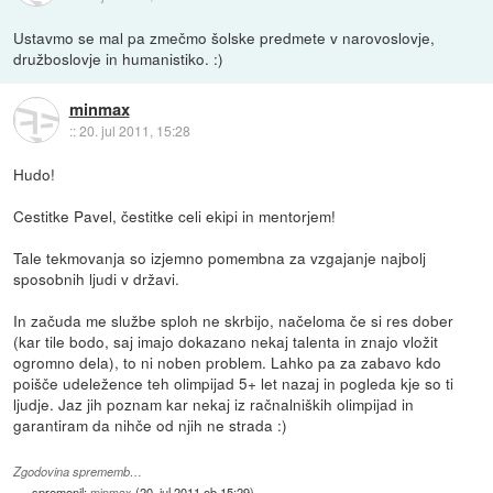
Ustavmo se mal pa zmečmo šolske predmete v narovoslovje,
družboslovje in humanistiko. :)
minmax
::
20. jul 2011, 15:28
Hudo!
Cestitke Pavel, čestitke celi ekipi in mentorjem!
Tale tekmovanja so izjemno pomembna za vzgajanje najbolj
sposobnih ljudi v državi.
In začuda me službe sploh ne skrbijo, načeloma če si res dober
(kar tile bodo, saj imajo dokazano nekaj talenta in znajo vložit
ogromno dela), to ni noben problem. Lahko pa za zabavo kdo
poišče udeležence teh olimpijad 5+ let nazaj in pogleda kje so ti
ljudje. Jaz jih poznam kar nekaj iz račnalniških olimpijad in
garantiram da nihče od njih ne strada :)
Zgodovina sprememb…
spremenil:
minmax
(
20. jul 2011 ob 15:29
)