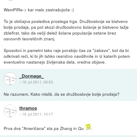
WamPIRe-> kar malo zastrašujoče :)
To je običajna posledica prostega trga. Družboslovje se bistveno
bolje prodaja, pa pot skozi družboslovno šolanje je bistveno lažje
zblefirat, tako da večji delež šolane populacije ostane brez
osnovnih teoretičnih znanj.
Sposobni in pametni tako raje porabijo čas za "zabavo", kot da bi
odkrivali reči, ki bi jih lahko resnično navdihnile in iz katerih potem
eventuelno nastanejo življenska dela, vredna objave.
_Dormage_
::
19. jul 2011, 09:53
Ne razumem. Kako misliš, da se družboslovje bolje prodaja?
thramos
::
19. jul 2011, 10:17
Prva dva "Američana" sta pa Zhang in Qu
.