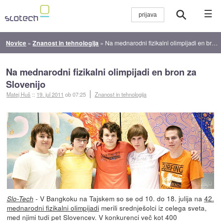
☰
Novice
»
Znanost in tehnologija
»
Na mednarodni fizikalni olimpijadi en bron za Slovenijo
Na mednarodni fizikalni olimpijadi en bron za
Slovenijo
Matej Huš
::
19. jul 2011
ob 07:25
Znanost in tehnologija
- V Bangkoku na Tajskem so se od 10. do 18. julija na
42.
Slo-Tech
mednarodni fizikalni olimpijadi
merili srednješolci iz celega sveta,
med njimi tudi pet Slovencev. V konkurenci več kot 400