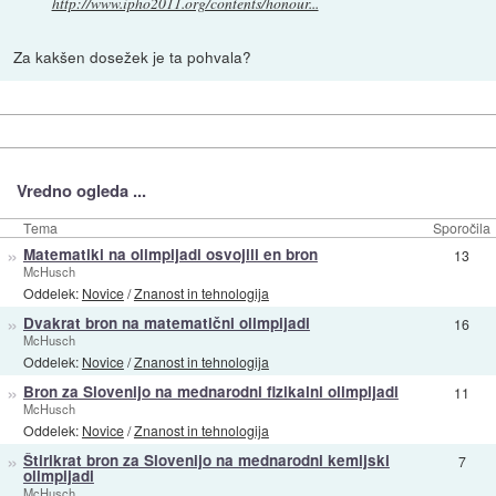
http://www.ipho2011.org/contents/honour...
Za kakšen dosežek je ta pohvala?
Vredno ogleda ...
Tema
Sporočila
»
Matematiki na olimpijadi osvojili en bron
13
McHusch
Oddelek:
Novice
/
Znanost in tehnologija
»
Dvakrat bron na matematični olimpijadi
16
McHusch
Oddelek:
Novice
/
Znanost in tehnologija
»
Bron za Slovenijo na mednarodni fizikalni olimpijadi
11
McHusch
Oddelek:
Novice
/
Znanost in tehnologija
»
Štirikrat bron za Slovenijo na mednarodni kemijski
7
olimpijadi
McHusch