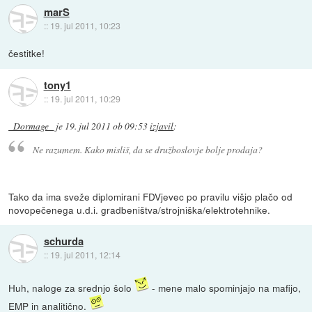
marS
::
19. jul 2011, 10:23
čestitke!
tony1
::
19. jul 2011, 10:29
_Dormage_
je
19. jul 2011 ob 09:53
izjavil
:
Ne razumem. Kako misliš, da se družboslovje bolje prodaja?
Tako da ima sveže diplomirani FDVjevec po pravilu višjo plačo od
novopečenega u.d.i. gradbeništva/strojniška/elektrotehnike.
schurda
::
19. jul 2011, 12:14
Huh, naloge za srednjo šolo
- mene malo spominjajo na mafijo,
EMP in analitično.