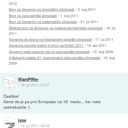
2012
Bron za Slovenijo na lingvistični olimpijadi
::
3. avg 2011
Bron na računalniški olimpijadi
::
1. avg 2011
Bron za Slovenijo na matematični olimpijadi
::
31. jul 2011
Štirikrat bron za Slovenijo na mednarodni kemijski olimpijadi
::
18. jul
2011
Slovenija do brona na mednarodni biološki olimpijadi
::
17. jul 2011
Slovenija osvojila srebro in bron na EUSO 2011
::
16. apr 2011
Slovenci ostali praznih rok na računalniški olimpiadi
::
15. avg 2009
V Bolgariji poteka 21. mednarodna računalniška olimpiada
::
10. avg
2009
WamPIRe-
::
19. jul 2011, 07:47
Čestitke!
Samo da je pa prvi Evropejec na 18. mestu... kar malo
zastrašujoče :)
jype
::
19. jul 2011, 08:45