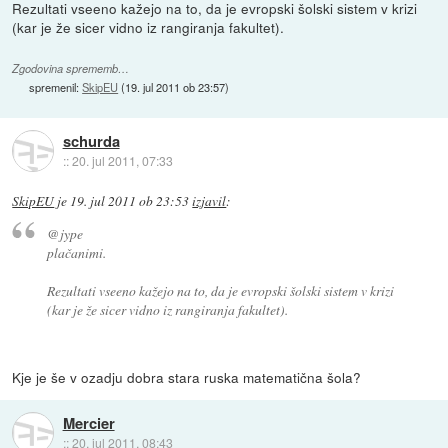
Rezultati vseeno kažejo na to, da je evropski šolski sistem v krizi
(kar je že sicer vidno iz rangiranja fakultet).
Zgodovina sprememb…
spremenil:
SkipEU
(
19. jul 2011 ob 23:57
)
schurda
::
20. jul 2011, 07:33
SkipEU
je
19. jul 2011 ob 23:53
izjavil
:
@jype
plačanimi.
Rezultati vseeno kažejo na to, da je evropski šolski sistem v krizi
(kar je že sicer vidno iz rangiranja fakultet).
Kje je še v ozadju dobra stara ruska matematična šola?
Mercier
::
20. jul 2011, 08:43