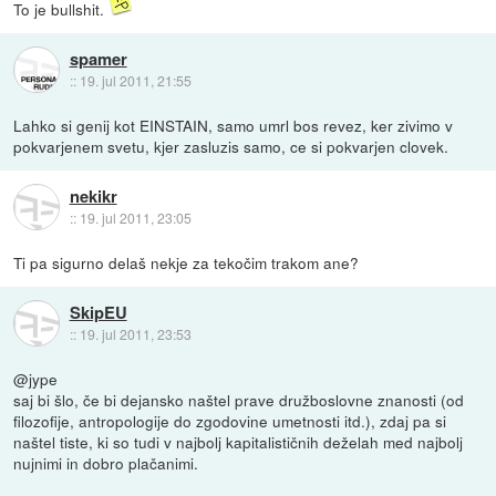
To je bullshit.
spamer
::
19. jul 2011, 21:55
Lahko si genij kot EINSTAIN, samo umrl bos revez, ker zivimo v
pokvarjenem svetu, kjer zasluzis samo, ce si pokvarjen clovek.
nekikr
::
19. jul 2011, 23:05
Ti pa sigurno delaš nekje za tekočim trakom ane?
SkipEU
::
19. jul 2011, 23:53
@jype
saj bi šlo, če bi dejansko naštel prave družboslovne znanosti (od
filozofije, antropologije do zgodovine umetnosti itd.), zdaj pa si
naštel tiste, ki so tudi v najbolj kapitalističnih deželah med najbolj
nujnimi in dobro plačanimi.