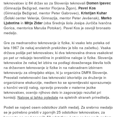
tekmovalcev iz 84 držav so za Slovenijo tekmovali
Domen Ipavec
(Gimnazija Bežigrad, mentor Florjana Žigon),
Pavel Kos
(Gimnazija Bežigrad, mentor Peter Gabrovec),
Kristijan Kuhar
(Šolski center Velenje, Gimnazija, mentor Peter Jevšenak),
Marko
in
(oba Srednja šola Josipa Jurčiča Ivančna
Ljubotina
Mitja Zidar
Gorica, mentorica Maruša Potokar). Pavel Kos je osvojil bronasto
medaljo.
Gre za mednarodno tekmovanje iz fizike, ki vsako leto poteka od
leta 1967 (le nekaj enoletnih prekinitev je bilo na začetku). Vsaka
država pošlje pet tekmovalcev, ki dva tekmovalna dneva vsakokrat
po pet ur rešujejo teoretične in praktične naloge iz fizike. Slovenija
tekmovalce že nekaj let izbira na podlagi doseženega števila točk
na državnem tekmovanje iz fizike in na naknadnem izbirnem
tekmovanju za olimpijsko ekipo, ki ju organizira DMFA Slovenije.
Preostali netekmovalni čas tekmovalci izkoristijo za druženje in
organizirane ekskurzije, medtem ko se spremljevalci sporazumejo
o končni verziji nalog, opravijo prevode v materne jezike
tekmovalcev, ocenijo njihovo delo in zagovarjajo rezultat pri
komisiji.
Naloge si lahko ogledate
na spletnih straneh prireditelja.
Podeli se največ osem odstotkov zlatih medalj. Za srebrno medaljo
se je potrebno prebiti v zgornjih 25 odstotkov tekmovalcev, za