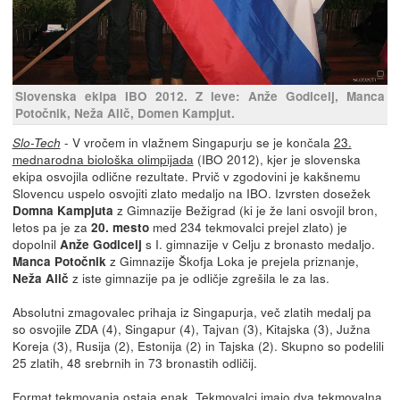
Slovenska ekipa IBO 2012. Z leve: Anže Godicelj, Manca
Potočnik, Neža Alič, Domen Kampjut.
- V vročem in vlažnem Singapurju se je končala
23.
Slo-Tech
mednarodna biološka olimpijada
(IBO 2012), kjer je slovenska
ekipa osvojila odlične rezultate. Prvič v zgodovini je kakšnemu
Slovencu uspelo osvojiti zlato medaljo na IBO. Izvrsten dosežek
z Gimnazije Bežigrad (ki je že lani osvojil bron,
Domna Kampjuta
letos pa je za
med 234 tekmovalci prejel zlato) je
20. mesto
dopolnil
s I. gimnazije v Celju z bronasto medaljo.
Anže Godicelj
z Gimnazije Škofja Loka je prejela priznanje,
Manca Potočnik
z iste gimnazije pa je odličje zgrešila le za las.
Neža Alič
Absolutni zmagovalec prihaja iz Singapurja, več zlatih medalj pa
so osvojile ZDA (4), Singapur (4), Tajvan (3), Kitajska (3), Južna
Koreja (3), Rusija (2), Estonija (2) in Tajska (2). Skupno so podelili
25 zlatih, 48 srebrnih in 73 bronastih odličij.
Format tekmovanja ostaja enak. Tekmovalci imajo dva tekmovalna