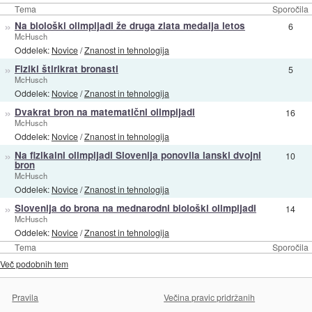
Tema
Sporočila
»
Na biološki olimpijadi že druga zlata medalja letos
6
McHusch
Oddelek:
Novice
/
Znanost in tehnologija
»
Fiziki štirikrat bronasti
5
McHusch
Oddelek:
Novice
/
Znanost in tehnologija
»
Dvakrat bron na matematični olimpijadi
16
McHusch
Oddelek:
Novice
/
Znanost in tehnologija
»
Na fizikalni olimpijadi Slovenija ponovila lanski dvojni
10
bron
McHusch
Oddelek:
Novice
/
Znanost in tehnologija
»
Slovenija do brona na mednarodni biološki olimpijadi
14
McHusch
Oddelek:
Novice
/
Znanost in tehnologija
Tema
Sporočila
Več podobnih tem
Pravila
Večina pravic pridržanih