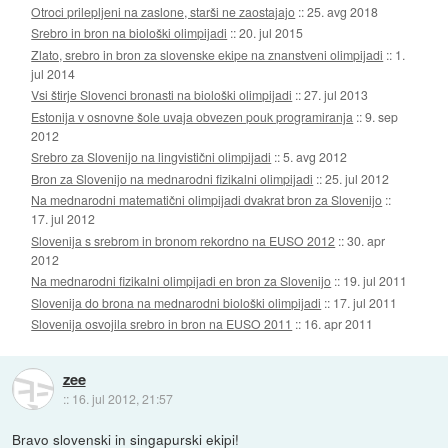
Otroci prilepljeni na zaslone, starši ne zaostajajo
::
25. avg 2018
Srebro in bron na biološki olimpijadi
::
20. jul 2015
Zlato, srebro in bron za slovenske ekipe na znanstveni olimpijadi
::
1.
jul 2014
Vsi štirje Slovenci bronasti na biološki olimpijadi
::
27. jul 2013
Estonija v osnovne šole uvaja obvezen pouk programiranja
::
9. sep
2012
Srebro za Slovenijo na lingvistični olimpijadi
::
5. avg 2012
Bron za Slovenijo na mednarodni fizikalni olimpijadi
::
25. jul 2012
Na mednarodni matematični olimpijadi dvakrat bron za Slovenijo
::
17. jul 2012
Slovenija s srebrom in bronom rekordno na EUSO 2012
::
30. apr
2012
Na mednarodni fizikalni olimpijadi en bron za Slovenijo
::
19. jul 2011
Slovenija do brona na mednarodni biološki olimpijadi
::
17. jul 2011
Slovenija osvojila srebro in bron na EUSO 2011
::
16. apr 2011
zee
::
16. jul 2012, 21:57
Bravo slovenski in singapurski ekipi!