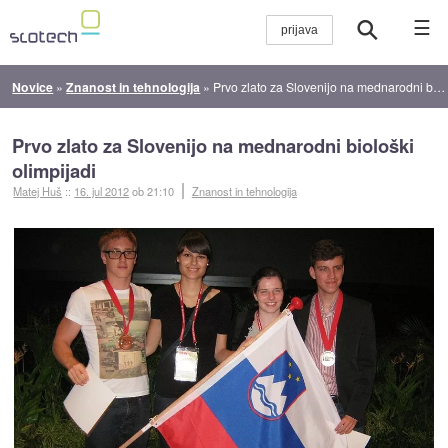
☰
Novice
»
Znanost in tehnologija
»
Prvo zlato za Slovenijo na mednarodni biološki olimpijadi
Prvo zlato za Slovenijo na mednarodni biološki
olimpijadi
Matej Huš
::
16. jul 2012
ob 21:10
Znanost in tehnologija