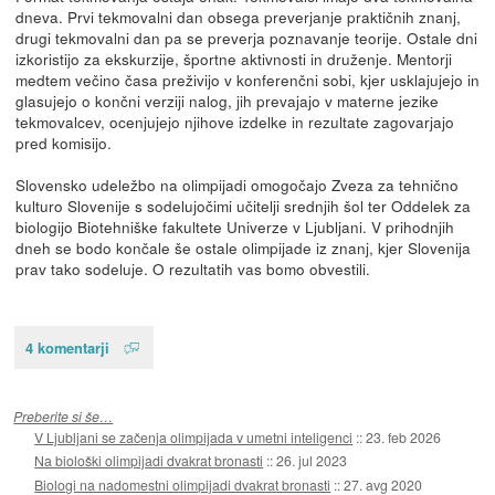
dneva. Prvi tekmovalni dan obsega preverjanje praktičnih znanj,
drugi tekmovalni dan pa se preverja poznavanje teorije. Ostale dni
izkoristijo za ekskurzije, športne aktivnosti in druženje. Mentorji
medtem večino časa preživijo v konferenčni sobi, kjer usklajujejo in
glasujejo o končni verziji nalog, jih prevajajo v materne jezike
tekmovalcev, ocenjujejo njihove izdelke in rezultate zagovarjajo
pred komisijo.
Slovensko udeležbo na olimpijadi omogočajo Zveza za tehnično
kulturo Slovenije s sodelujočimi učitelji srednjih šol ter Oddelek za
biologijo Biotehniške fakultete Univerze v Ljubljani. V prihodnjih
dneh se bodo končale še ostale olimpijade iz znanj, kjer Slovenija
prav tako sodeluje. O rezultatih vas bomo obvestili.
4 komentarji
Preberite si še…
V Ljubljani se začenja olimpijada v umetni inteligenci
::
23. feb 2026
Na biološki olimpijadi dvakrat bronasti
::
26. jul 2023
Biologi na nadomestni olimpijadi dvakrat bronasti
::
27. avg 2020