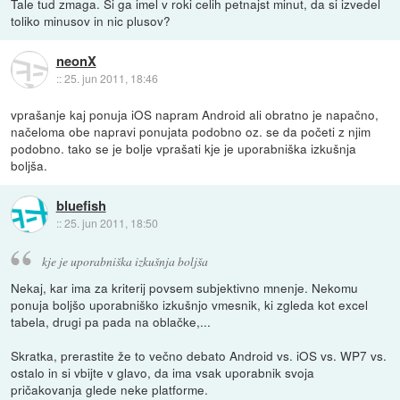
Tale tud zmaga. Si ga imel v roki celih petnajst minut, da si izvedel
toliko minusov in nic plusov?
neonX
::
25. jun 2011, 18:46
vprašanje kaj ponuja iOS napram Android ali obratno je napačno,
načeloma obe napravi ponujata podobno oz. se da početi z njim
podobno. tako se je bolje vprašati kje je uporabniška izkušnja
boljša.
bluefish
::
25. jun 2011, 18:50
kje je uporabniška izkušnja boljša
Nekaj, kar ima za kriterij povsem subjektivno mnenje. Nekomu
ponuja boljšo uporabniško izkušnjo vmesnik, ki zgleda kot excel
tabela, drugi pa pada na oblačke,...
Skratka, prerastite že to večno debato Android vs. iOS vs. WP7 vs.
ostalo in si vbijte v glavo, da ima vsak uporabnik svoja
pričakovanja glede neke platforme.