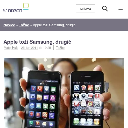
☰
Novice
»
Tožbe
»
Apple toži Samsung, drugič
Apple toži Samsung, drugič
Matej Huš
::
25. jun 2011
ob 10:25
Tožbe