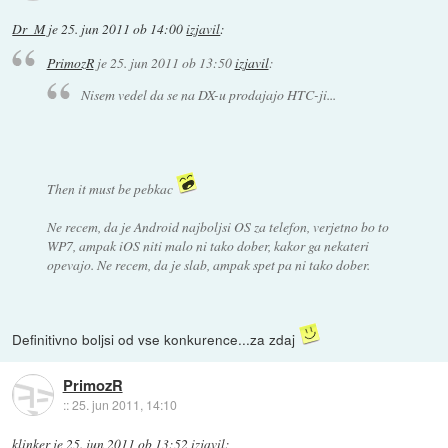
Dr_M
je
25. jun 2011 ob 14:00
izjavil
:
PrimozR
je
25. jun 2011 ob 13:50
izjavil
:
Nisem vedel da se na DX-u prodajajo HTC-ji...
Then it must be pebkac
Ne recem, da je Android najboljsi OS za telefon, verjetno bo to
WP7, ampak iOS niti malo ni tako dober, kakor ga nekateri
opevajo. Ne recem, da je slab, ampak spet pa ni tako dober.
Definitivno boljsi od vse konkurence...za zdaj
PrimozR
::
25. jun 2011, 14:10
klinker
je
25. jun 2011 ob 13:52
izjavil
: