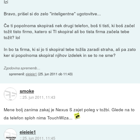
Izi
Bravo, prišel si do zelo "inteligentne" ugotovitve...
Če ti popolnoma skopiraš nek drugi telefon, boš ti tisti, ki boš začel
tožit tisto firmo, katero si TI skopiral ali bo tista firma začela tebe
tožit? lol
In bo ta firma, ki si jo ti skopiral tebe tožila zaradi straha, ali pa zato
ker si popolnoma skopiral njihov izdelek in se to ne sme?
Zgodovina sprememb…
spremenil:
eieieie1
(
25. jun 2011 ob 11:43
)
smoke
::
25. jun 2011, 11:43
Mene bolj zanima zakaj je Nexus S zajet poleg v tožbi. Glede na to
da telefon sploh nima TouchWiza...
eieieie1
::
25. jun 2011, 11:45