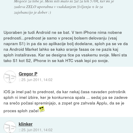
Mogoče za tebe je. Meni niti malo ni žal za teh 570€, ker mi je
zadeva ZELO uporabna v vsakdanjem življenju + še za
zajebancijo je dober :)
Uporaben je tudi Android ne se bat. V tem iPhone nima nobene
prednosti...prednost je samo v precej bolsem delovanju (vsaj
napram S1) in pa da so aplikacije bolj dodelane, sploh pa se ve da
na Android Market lahko se kako sranje fasas ce ne pazis kaj
sploh instaliravas. Kar se designa tice pa vsakemu svoje. Meni sta
tako S1 kot S2, iPhone in se kak HTC vsak lepi po svoje.
Gregor P
::
25. jun 2011, 14:02
iOS je imel pač to prednost, da kar nekaj časa navaden potrošnik
sploh ni imel izbire, ker je konkurenca spala ... sedaj pa se zadeve
na srečo počasi spreminjajo, a zopet gre zahvala Applu, da se je
proces sploh začel
klinker
::
25. jun 2011, 14:02