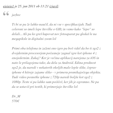
eieieie1
je
25. jun 2011 ob 13:21
izjavil
:
jazbec
Ti bi se pa že lahko naučil, da ni vse v specifikacijah. Tudi
celeroni so imeli lepe številke o GHz in vemo kako "lepo" so
delali... Ali pa ko greš kupovat nov fotoaparat pa gledaš le na
megapiksle in digitalni zoom lol
Primi oba telefona in zaženi eno igro pa boš videl da bo ti sgs2 z
dvojdernim procesorjem počasneje zagnal igre kot iphone 4 z
enojedernim. Zakaj? Ker je večina aplikacij narejena za iOS in
nato le prilagojena tako, da dela za Android. Edina prednost
sgs2 je, da naredi v nekaterih okoljih malo lepše slike, čeprav
iphone 4 hitreje zajame sliko - v primeru premikajočega objekta.
Tudi video posnetke iphone z 720p naredi boljše kot sgs2 z
1080p. Teste si pa lahko sam poiščeš, ker jih je ogromno. Ne pa
da se ustaviš pri testih, ki primerjajo številke lol
Dr_M
570€