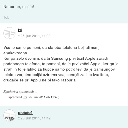
Ne pa ne, moj je!
itd.
Izi
::
25. jun 2011, 11:39
Vse to samo pomeni, da sta oba telefona bolj ali manj
enakovredna.
Ker pa zelo dvomim, da bi Samsung prvi tožil Apple zaradi
podobnega telefona, to pomeni, da je prvi začel Apple, ker ga je
strah in to je lahko za kupce samo potrditev, da je Samsungov
telefon verjetno boljši oziroma vsaj cenejši za isto kvaliteto,
drugače se pri Applu ne bi tako razburjali.
Zgodovina sprememb…
spremenil:
Izi
(
25. jun 2011 ob 11:40
)
eieieie1
::
25. jun 2011, 11:42