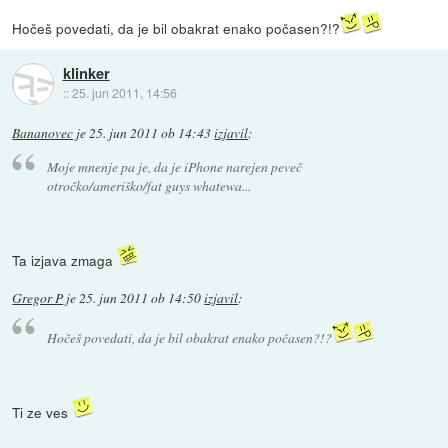
Hočeš povedati, da je bil obakrat enako počasen?!?
klinker
::
25. jun 2011, 14:56
Bananovec
je
25. jun 2011 ob 14:43
izjavil
:
Moje mnenje pa je, da je iPhone narejen peveč
otročko/ameriško/fat guys whatewa...
Ta izjava zmaga
Gregor P
je
25. jun 2011 ob 14:50
izjavil
:
Hočeš povedati, da je bil obakrat enako počasen?!?
Ti ze ves