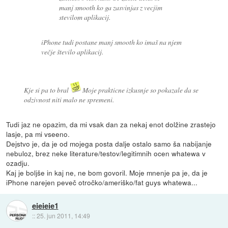
manj smooth ko ga zasvinjas z vecjim
stevilom aplikacij.
iPhone tudi postane manj smooth ko imaš na njem
večje število aplikacij.
Kje si pa to bral
Moje prakticne izkusnje so pokazale da se
odzivnost niti malo ne spremeni.
Tudi jaz ne opazim, da mi vsak dan za nekaj enot dolžine zrastejo
lasje, pa mi vseeno.
Dejstvo je, da je od mojega posta dalje ostalo samo ša nabijanje
nebuloz, brez neke literature/testov/legitimnih ocen whatewa v
ozadju.
Kaj je boljše in kaj ne, ne bom govoril. Moje mnenje pa je, da je
iPhone narejen peveč otročko/ameriško/fat guys whatewa...
eieieie1
::
25. jun 2011, 14:49