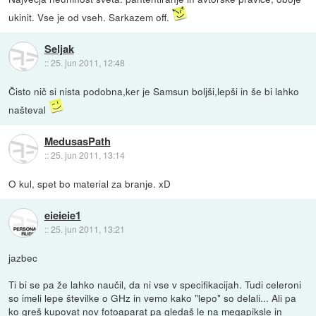
ukinit. Vse je od vseh. Sarkazem off.
Seljak
::
25. jun 2011, 12:48
Čisto nič si nista podobna,ker je Samsun boljši,lepši in še bi lahko
našteval
MedusasPath
::
25. jun 2011, 13:14
O kul, spet bo material za branje. xD
eieieie1
::
25. jun 2011, 13:21
jazbec
Ti bi se pa že lahko naučil, da ni vse v specifikacijah. Tudi celeroni
so imeli lepe številke o GHz in vemo kako "lepo" so delali... Ali pa
ko greš kupovat nov fotoaparat pa gledaš le na megapiksle in