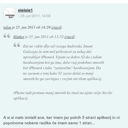
eieieie1
::
25. jun 2011, 14:38
telen
je
25. jun 2011 ob 14:29
izjavil
:
klinker
je
25. jun 2011 ob 13:52
izjavil
:
Eni ne vidite dlje od vasega Androida. Imam
Galaxyja in sem mel priloznost za nekaj dni
uporabljat iPhone4. Upam za dobro S2 da s takim
hardwarejem kot ga ima, dela vsaj podobno smooth
kot iPhone4 s tako "zastarelim" hardwarejem. Da
ne zacnem o tem kako S1 zacne delat se manj
smooth ko ga zasvinjas z vecjim stevilom aplikacij.
iPhone tudi postane manj smooth ko imaš na njem večje število
aplikacij.
A si si malo izmislil ane, ker imam jaz polnih 5 strani aplikacij in ni
popolnoma nobene razlike če imam samo 1 stran...