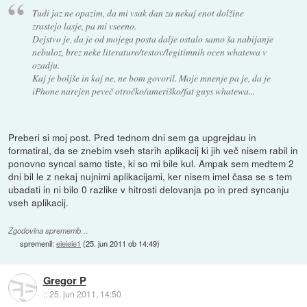
Tudi jaz ne opazim, da mi vsak dan za nekaj enot dolžine
zrastejo lasje, pa mi vseeno.
Dejstvo je, da je od mojega posta dalje ostalo samo ša nabijanje
nebuloz, brez neke literature/testov/legitimnih ocen whatewa v
ozadju.
Kaj je boljše in kaj ne, ne bom govoril. Moje mnenje pa je, da je
iPhone narejen peveč otročko/ameriško/fat guys whatewa...
Preberi si moj post. Pred tednom dni sem ga upgrejdau in
formatiral, da se znebim vseh starih aplikacij ki jih več nisem rabil in
ponovno syncal samo tiste, ki so mi bile kul. Ampak sem medtem 2
dni bil le z nekaj nujnimi aplikacijami, ker nisem imel časa se s tem
ubadati in ni bilo 0 razlike v hitrosti delovanja po in pred syncanju
vseh aplikacij.
Zgodovina sprememb…
spremenil:
eieieie1
(
25. jun 2011 ob 14:49
)
Gregor P
::
25. jun 2011, 14:50