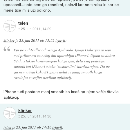
upocasnil...nato sem ga resetiral, nalozil kar sem rabu in kar se
mene tice mi sluzi odlicno.
telen
::
25. jun 2011, 14:29
klinker
je
25. jun 2011 ob 13:52
izjavil
:
Eni ne vidite dlje od vasega Androida. Imam Galaxyja in sem
mel priloznost za nekaj dni uporabljat iPhone4. Upam za dobro
S2 da s takim hardwarejem kot ga ima, dela vsaj podobno
smooth kot iPhone4 s tako "zastarelim" hardwarejem. Da ne
zacnem o tem kako S1 zacne delat se manj smooth ko ga
zasvinjas z vecjim stevilom aplikacij.
iPhone tudi postane manj smooth ko imaš na njem večje število
aplikacij.
klinker
::
25. jun 2011, 14:36
telen
je
25. jun 2011 ob 14:29
izjavil
: