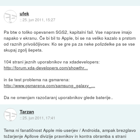
ufek
::
25. jun 2011, 15:27
Pa btw o toliko opevanem SGS2, kapitalni fail. Vse naprave imajo
napako v ekranu. Če bi bil to Apple, bi se na veliko kazalo s prstom
od raznih privoščljivcev. Ko se gre pa za neke polizdelke pa se vse
skupaj zgolj šepeta.
104 strani jeznih uporabnikov na xdadevelopers:
http://forum.xda-developers.com/showthr...
in še test problema na gsmarena:
http://www.gsmarena.com/samsung_galaxy_...
Da ne omenjam razočaranj uporabnikov glede baterije..
Tarzan
::
25. jun 2011, 17:41
Tema ni fanatičnost Apple mis-userjev / Androida, ampak brezglavo
tožarjenje Apllove divizije pravnikov in kontra obramba s strani