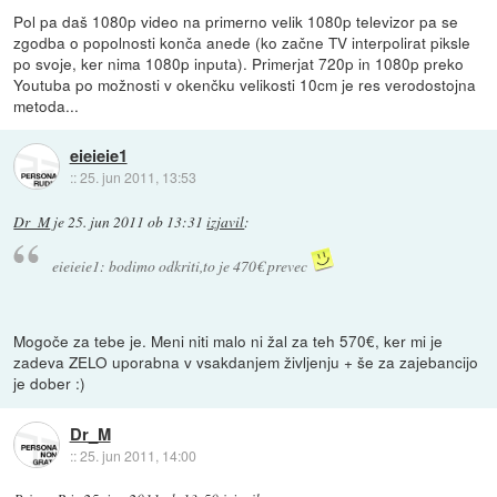
Pol pa daš 1080p video na primerno velik 1080p televizor pa se
zgodba o popolnosti konča anede (ko začne TV interpolirat piksle
po svoje, ker nima 1080p inputa). Primerjat 720p in 1080p preko
Youtuba po možnosti v okenčku velikosti 10cm je res verodostojna
metoda...
eieieie1
::
25. jun 2011, 13:53
Dr_M
je
25. jun 2011 ob 13:31
izjavil
:
eieieie1: bodimo odkriti,to je 470€ prevec
Mogoče za tebe je. Meni niti malo ni žal za teh 570€, ker mi je
zadeva ZELO uporabna v vsakdanjem življenju + še za zajebancijo
je dober :)
Dr_M
::
25. jun 2011, 14:00