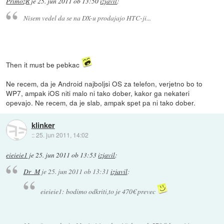
PrimozR
je
25. jun 2011 ob 13:50
izjavil
:
Nisem vedel da se na DX-u prodajajo HTC-ji...
Then it must be pebkac
Ne recem, da je Android najboljsi OS za telefon, verjetno bo to
WP7, ampak iOS niti malo ni tako dober, kakor ga nekateri
opevajo. Ne recem, da je slab, ampak spet pa ni tako dober.
klinker
::
25. jun 2011, 14:02
eieieie1
je
25. jun 2011 ob 13:53
izjavil
:
Dr_M
je
25. jun 2011 ob 13:31
izjavil
:
eieieie1: bodimo odkriti,to je 470€ prevec