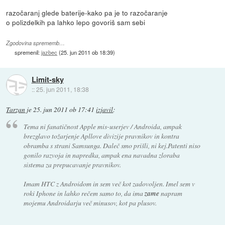
razočaranj glede baterije-kako pa je to razočaranje
o polizdelkih pa lahko lepo govoriš sam sebi
Zgodovina sprememb…
spremenil:
jazbec
(
25. jun 2011 ob 18:39
)
Limit-sky
::
25. jun 2011, 18:38
Tarzan
je
25. jun 2011 ob 17:41
izjavil
:
Tema ni fanatičnost Apple mis-userjev / Androida, ampak
brezglavo tožarjenje Apllove divizije pravnikov in kontra
obramba s strani Samsunga. Daleč smo prišli, ni kej.Patenti niso
gonilo razvoja in napredka, ampak ena navadna zloraba
sistema za prepucavanje pravnikov.
Imam HTC z Androidom in sem več kot zadovoljen. Imel sem v
roki Iphone in lahko rečem samo to, da ima
zame
napram
mojemu Androidarju več minusov, kot pa plusov.