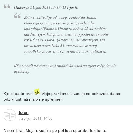
klinker
je
25. jun 2011 ob 13:52
izjavil
:
Eni ne vidite dlje od vasega Androida. Imam
Galaxyja in sem mel priloznost za nekaj dni
uporabljat iPhone4. Upam za dobro S2 da s takim
hardwarejem kot ga ima, dela vsaj podobno smooth
kot iPhone4 s tako "zastarelim" hardwarejem. Da
ne zacnem o tem kako S1 zacne delat se manj
smooth ko ga zasvinjas z vecjim stevilom aplikacij.
iPhone tudi postane manj smooth ko imaš na njem večje število
aplikacij.
Kje si pa to bral
Moje prakticne izkusnje so pokazale da se
odzivnost niti malo ne spremeni.
telen
::
25. jun 2011, 14:38
Nisem bral. Moja izkušnja po pol leta uporabe telefona.