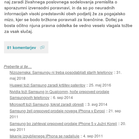
naj zaradi živahnega poslovnega sodelovanja premislita o
sporazumni izvensodni poravnavi, in da so po neuradnih
informacijah visoki predstavniki obeh podjetij že za pogajalsko
mizo, kjer se bodo bržkone poravnali za licenčnine. Dotlej pa
bosta očitno njuna pravna oddelka še vedno veselo vlagala tožbe
za vsak slučaj.
81 komentarjev
Preberite si še…
Nizozemska: Samsungu ni treba posodabljati starih telefonov
::
31.
maj 2018
Huawei toži Samsung zaradi kršitev patentov
::
25. maj 2016
Nvidia toži Samsung in Qualcomm, hoče prepoved prodaje
Samsungovih telefonov
::
6. sep 2014
Microsoft toži Samsung, tokrat zaradi obresti
::
3. avg 2014
Samsung želi prepoved prodaje novega iPhona v Evropi
::
21. sep
2011
Samsung bo zahteval prepoved prodaje iPhone 5 v Južni Koreji
::
20.
sep 2011
Iskanje izgubljenega iPhona se nadaljuje
::
4. sep 2011