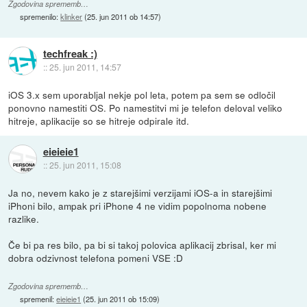
Zgodovina sprememb…
spremenilo:
klinker
(
25. jun 2011 ob 14:57
)
techfreak :)
::
25. jun 2011, 14:57
iOS 3.x sem uporabljal nekje pol leta, potem pa sem se odločil
ponovno namestiti OS. Po namestitvi mi je telefon deloval veliko
hitreje, aplikacije so se hitreje odpirale itd.
eieieie1
::
25. jun 2011, 15:08
Ja no, nevem kako je z starejšimi verzijami iOS-a in starejšimi
iPhoni bilo, ampak pri iPhone 4 ne vidim popolnoma nobene
razlike.
Če bi pa res bilo, pa bi si takoj polovica aplikacij zbrisal, ker mi
dobra odzivnost telefona pomeni VSE :D
Zgodovina sprememb…
spremenil:
eieieie1
(
25. jun 2011 ob 15:09
)