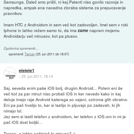
Samsunga. Daleč smo prišli, ni kej.Patenti niso gonilo razvoja in
napredka, ampak ena navadna zloraba sistema za prepucavanje
pravnikov.
Imam HTC z Androidom in sem več kot zadovoljen. Imel sem v roki
Iphone in lahko rečem samo to, da ima
napram mojemu
zame
Androidarju več minusov, kot pa plusov.
Zgodovina sprememb…
spremenil:
Tarzan
(
25. jun 2011 ob 18:07
)
eieieie1
::
25. jun 2011, 18:14
Saj, seveda enim paše iOS bolj, drugim Android... Potem eni še
več kot za par minut niso probali iOS in ker nevedo kako in kaj
deluje imajo raje Android katerega so vajeni, oziroma glih obratno.
Eni pa pač hvalijo to, kar si lastijo in pljuvajo po zadevah, ki jih
nimajo lol.
Jaz sem si lastil telefon z androidom, ter telefon z iOS-om in mi je
pač iOS dost boljši...
Tarzan, a lahko našteješ te minuse? :)