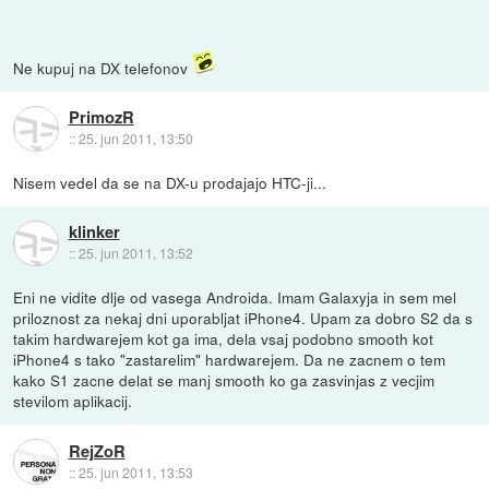
Ne kupuj na DX telefonov
PrimozR
::
25. jun 2011, 13:50
Nisem vedel da se na DX-u prodajajo HTC-ji...
klinker
::
25. jun 2011, 13:52
Eni ne vidite dlje od vasega Androida. Imam Galaxyja in sem mel
priloznost za nekaj dni uporabljat iPhone4. Upam za dobro S2 da s
takim hardwarejem kot ga ima, dela vsaj podobno smooth kot
iPhone4 s tako "zastarelim" hardwarejem. Da ne zacnem o tem
kako S1 zacne delat se manj smooth ko ga zasvinjas z vecjim
stevilom aplikacij.
RejZoR
::
25. jun 2011, 13:53