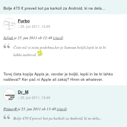
Bolje 470 € preveč kot pa karkoli za Android, ki ne dela...
Furbo
::
25. jun 2011, 13:49
Seljak
je
25. jun 2011 ob 12:48
izjavil
:
Čisto nič si nista podobna,ker je Samsun boljši,lepši in še bi
lahko našteval
Torej čista kopija Appla je, vendar je boljši, lepši in še bi lahko
našteval? Ker pač ni Apple ali zakaj? Hmm ok whatever.
Dr_M
::
25. jun 2011, 13:49
PrimozR
je
25. jun 2011 ob 13:48
izjavil
:
Bolje 470 € preveč kot pa karkoli za Android, ki ne dela...