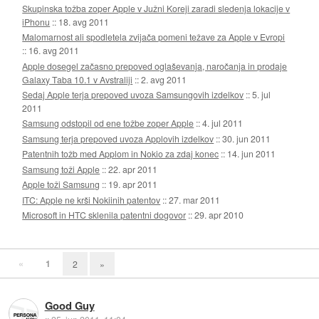
Skupinska tožba zoper Apple v Južni Koreji zaradi sledenja lokacije v
iPhonu
::
18. avg 2011
Malomarnost ali spodletela zvijača pomeni težave za Apple v Evropi
::
16. avg 2011
Apple dosegel začasno prepoved oglaševanja, naročanja in prodaje
Galaxy Taba 10.1 v Avstraliji
::
2. avg 2011
Sedaj Apple terja prepoved uvoza Samsungovih izdelkov
::
5. jul
2011
Samsung odstopil od ene tožbe zoper Apple
::
4. jul 2011
Samsung terja prepoved uvoza Applovih izdelkov
::
30. jun 2011
Patentnih tožb med Applom in Nokio za zdaj konec
::
14. jun 2011
Samsung toži Apple
::
22. apr 2011
Apple toži Samsung
::
19. apr 2011
ITC: Apple ne krši Nokiinih patentov
::
27. mar 2011
Microsoft in HTC sklenila patentni dogovor
::
29. apr 2010
«
1
2
»
Good Guy