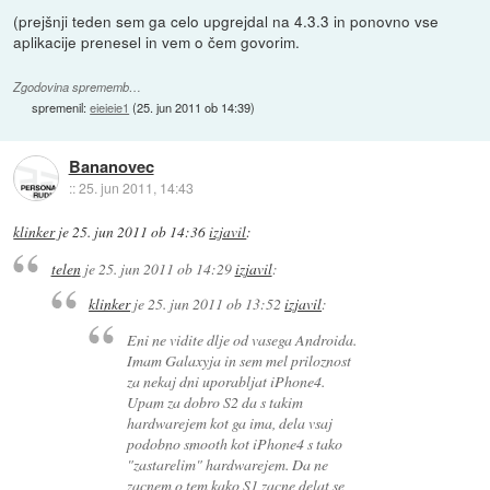
(prejšnji teden sem ga celo upgrejdal na 4.3.3 in ponovno vse
aplikacije prenesel in vem o čem govorim.
Zgodovina sprememb…
spremenil:
eieieie1
(
25. jun 2011 ob 14:39
)
Bananovec
::
25. jun 2011, 14:43
klinker
je
25. jun 2011 ob 14:36
izjavil
:
telen
je
25. jun 2011 ob 14:29
izjavil
:
klinker
je
25. jun 2011 ob 13:52
izjavil
:
Eni ne vidite dlje od vasega Androida.
Imam Galaxyja in sem mel priloznost
za nekaj dni uporabljat iPhone4.
Upam za dobro S2 da s takim
hardwarejem kot ga ima, dela vsaj
podobno smooth kot iPhone4 s tako
"zastarelim" hardwarejem. Da ne
zacnem o tem kako S1 zacne delat se