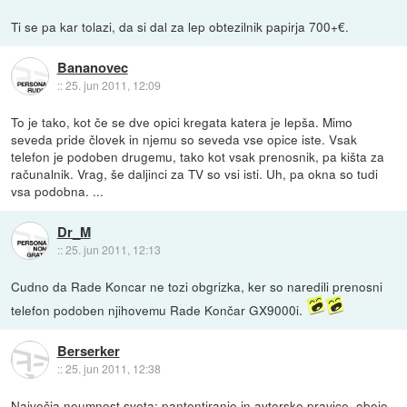
Ti se pa kar tolazi, da si dal za lep obtezilnik papirja 700+€.
Bananovec
::
25. jun 2011, 12:09
To je tako, kot če se dve opici kregata katera je lepša. Mimo
seveda pride človek in njemu so seveda vse opice iste. Vsak
telefon je podoben drugemu, tako kot vsak prenosnik, pa kišta za
računalnik. Vrag, še daljinci za TV so vsi isti. Uh, pa okna so tudi
vsa podobna. ...
Dr_M
::
25. jun 2011, 12:13
Cudno da Rade Koncar ne tozi obgrizka, ker so naredili prenosni
telefon podoben njihovemu Rade Končar GX9000i.
Berserker
::
25. jun 2011, 12:38
Največja neumnost sveta: pantentiranje in avtorske pravice, oboje