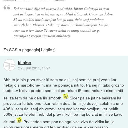
Eni ne vidite dlje od vasega Androida. Imam Galaxyja in sem
mel priloznost za nekaj dni uporabljat iPhone4. Upam za dobro
S2 da s takim hardwarejem kot ga ima, dela vsaj podobno
smooth kot iPhone4 s tako "zastarelim" hardwarejem. Da ne
zacnem o tem kako S1 zacne delat se manj smooth ko ga
zasvinjas z vecjim stevilom aplikacij.
Za SGS-a pogooglaj Lagfix ;)
klinker
::
25. jun 2011, 14:24
Ahh to je bla prva stvar ki sem nalozil, saj sem ze prej vedu kar
nekaj o smartphone-ih, ma ne pomaga niti to. Pa sej ni tako grozno
hudo...v bistvu preden sem mel po rokah iPhone nekako nisem niti
sel za tem da ne dela lih smooth
Sicer pa se jst ne sekiram kaj
prevec za te telefone...kar rabim dela, to mi je dovolj, sploh za une
40€ ki sem dal zanj ob vezavi sem vec kot zadovoljen, ker nekih
500€ jst za telefon nebi dal prav nikoli, pa naj bo zlat in mi se kavo
skuhal
Prvi teden sem pac nalagal vse zivo da vidim kaj je
sploh res uporabnega od teh aplikacij pa se je kar opazno