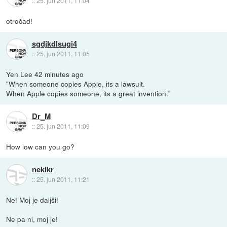
::
25. jun 2011, 11:04
otročad!
sgdjkdlsugi4
::
25. jun 2011, 11:05
Yen Lee 42 minutes ago
"When someone copies Apple, its a lawsuit.
When Apple copies someone, its a great invention."
Dr_M
::
25. jun 2011, 11:09
How low can you go?
nekikr
::
25. jun 2011, 11:21
Ne! Moj je daljši!
Ne pa ni, moj je!