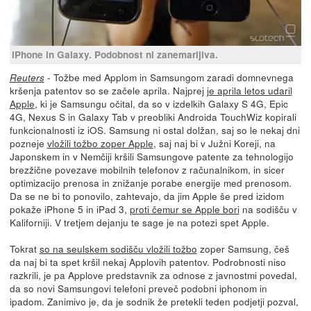
iPhone in Galaxy. Podobnost ni zanemarljiva.
- Tožbe med Applom in Samsungom zaradi domnevnega
Reuters
kršenja patentov so se začele aprila. Najprej
je aprila letos udaril
Apple
, ki je Samsungu očital, da so v izdelkih Galaxy S 4G, Epic
4G, Nexus S in Galaxy Tab v preobliki Androida TouchWiz kopirali
funkcionalnosti iz iOS. Samsung ni ostal dolžan, saj so le nekaj dni
pozneje
vložili tožbo zoper Apple
, saj naj bi v Južni Koreji, na
Japonskem in v Nemčiji kršili Samsungove patente za tehnologijo
brezžične povezave mobilnih telefonov z računalnikom, in sicer
optimizacijo prenosa in znižanje porabe energije med prenosom.
Da se ne bi to ponovilo, zahtevajo, da jim Apple še pred izidom
pokaže iPhone 5 in iPad 3,
proti čemur se Apple bori
na sodišču v
Kaliforniji. V tretjem dejanju te sage je na potezi spet Apple.
Tokrat
so na seulskem sodišču vložili tožbo
zoper Samsung, češ
da naj bi ta spet kršil nekaj Applovih patentov. Podrobnosti niso
razkrili, je pa Applove predstavnik za odnose z javnostmi povedal,
da so novi Samsungovi telefoni preveč podobni iphonom in
ipadom. Zanimivo je, da je sodnik že pretekli teden podjetji pozval,