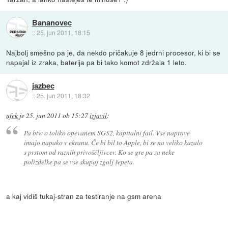
Bananovec
::
25. jun 2011, 18:15
Najbolj smešno pa je, da nekdo pričakuje 8 jedrni procesor, ki bi se
napajal iz zraka, baterija pa bi tako komot zdržala 1 leto.
jazbec
::
25. jun 2011, 18:32
ufek
je
25. jun 2011 ob 15:27
izjavil
:
Pa btw o toliko opevanem SGS2, kapitalni fail. Vse naprave
imajo napako v ekranu. Če bi bil to Apple, bi se na veliko kazalo
s prstom od raznih privoščljivcev. Ko se gre pa za neke
polizdelke pa se vse skupaj zgolj šepeta.
a kaj vidiš tukaj-stran za testiranje na gsm arena