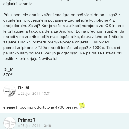
digitalni zoom lol
Primi oba telefona in zaženi eno igro pa boš videl da bo ti sgs2 z
dvojdernim procesorjem počasneje zagnal igre kot iphone 4 z
enojedernim. Zakaj? Ker je večina aplikacij narejena za iOS in nato
le prilagojena tako, da dela za Android. Edina prednost sgs2 je, da
naredi v nekaterih okoljih malo lepše slike, čeprav iphone 4 hitreje
zajame sliko - v primeru premikajočega objekta. Tudi video
posnetke iphone z 720p naredi boljše kot sgs2 z 1080p. Teste si
pa lahko sam poiščeš, ker jih je ogromno. Ne pa da se ustaviš pri
testih, ki primerjajo številke lol
Dr_M
570€
Dr_M
::
25. jun 2011, 13:31
eieieie1: bodimo odkriti,to je 470€ prevec
PrimozR
::
25. jun 2011, 13:48