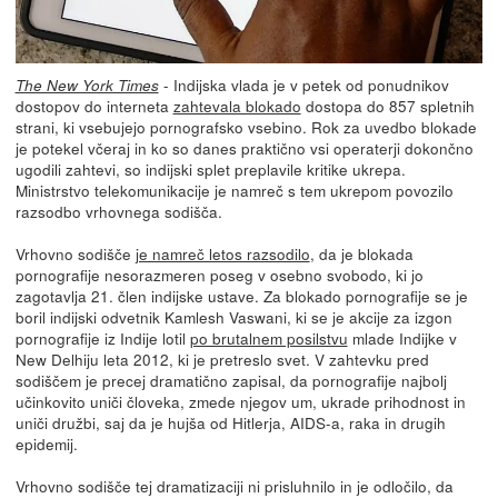
- Indijska vlada je v petek od ponudnikov
The New York Times
dostopov do interneta
zahtevala blokado
dostopa do 857 spletnih
strani, ki vsebujejo pornografsko vsebino. Rok za uvedbo blokade
je potekel včeraj in ko so danes praktično vsi operaterji dokončno
ugodili zahtevi, so indijski splet preplavile kritike ukrepa.
Ministrstvo telekomunikacije je namreč s tem ukrepom povozilo
razsodbo vrhovnega sodišča.
Vrhovno sodišče
je namreč letos razsodilo
, da je blokada
pornografije nesorazmeren poseg v osebno svobodo, ki jo
zagotavlja 21. člen indijske ustave. Za blokado pornografije se je
boril indijski odvetnik Kamlesh Vaswani, ki se je akcije za izgon
pornografije iz Indije lotil
po brutalnem posilstvu
mlade Indijke v
New Delhiju leta 2012, ki je pretreslo svet. V zahtevku pred
sodiščem je precej dramatično zapisal, da pornografije najbolj
učinkovito uniči človeka, zmede njegov um, ukrade prihodnost in
uniči družbi, saj da je hujša od Hitlerja, AIDS-a, raka in drugih
epidemij.
Vrhovno sodišče tej dramatizaciji ni prisluhnilo in je odločilo, da