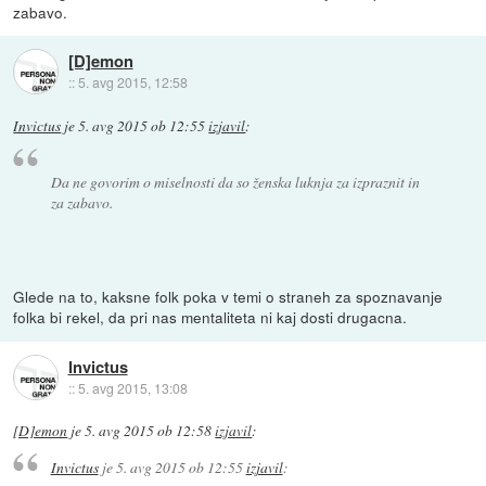
zabavo.
[D]emon
::
5. avg 2015, 12:58
Invictus
je
5. avg 2015 ob 12:55
izjavil
:
Da ne govorim o miselnosti da so ženska luknja za izpraznit in
za zabavo.
Glede na to, kaksne folk poka v temi o straneh za spoznavanje
folka bi rekel, da pri nas mentaliteta ni kaj dosti drugacna.
Invictus
::
5. avg 2015, 13:08
[D]emon
je
5. avg 2015 ob 12:58
izjavil
:
Invictus
je
5. avg 2015 ob 12:55
izjavil
: