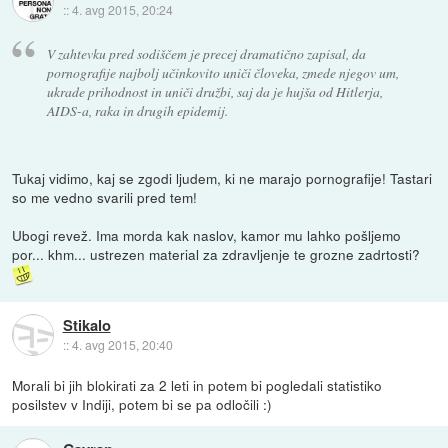
::
4. avg 2015, 20:24
V zahtevku pred sodiščem je precej dramatično zapisal, da
pornografije najbolj učinkovito uniči človeka, zmede njegov um,
ukrade prihodnost in uniči družbi, saj da je hujša od Hitlerja,
AIDS-a, raka in drugih epidemij.
Tukaj vidimo, kaj se zgodi ljudem, ki ne marajo pornografije! Tastari
so me vedno svarili pred tem!
Ubogi revež. Ima morda kak naslov, kamor mu lahko pošljemo
por... khm... ustrezen material za zdravljenje te grozne zadrtosti?
Stikalo
::
4. avg 2015, 20:40
Morali bi jih blokirati za 2 leti in potem bi pogledali statistiko
posilstev v Indiji, potem bi se pa odločili :)