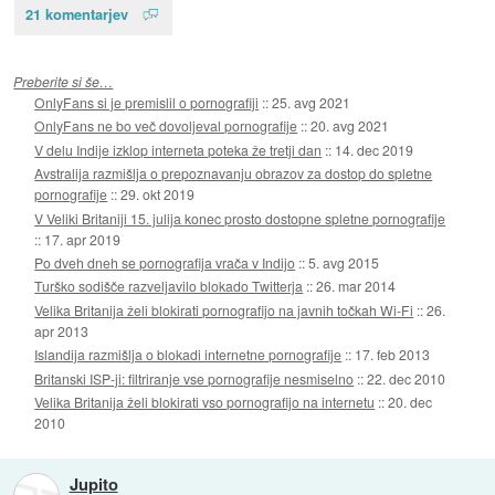
21 komentarjev
Preberite si še…
OnlyFans si je premislil o pornografiji
::
25. avg 2021
OnlyFans ne bo več dovoljeval pornografije
::
20. avg 2021
V delu Indije izklop interneta poteka že tretji dan
::
14. dec 2019
Avstralija razmišlja o prepoznavanju obrazov za dostop do spletne
pornografije
::
29. okt 2019
V Veliki Britaniji 15. julija konec prosto dostopne spletne pornografije
::
17. apr 2019
Po dveh dneh se pornografija vrača v Indijo
::
5. avg 2015
Turško sodišče razveljavilo blokado Twitterja
::
26. mar 2014
Velika Britanija želi blokirati pornografijo na javnih točkah Wi-Fi
::
26.
apr 2013
Islandija razmišlja o blokadi internetne pornografije
::
17. feb 2013
Britanski ISP-ji: filtriranje vse pornografije nesmiselno
::
22. dec 2010
Velika Britanija želi blokirati vso pornografijo na internetu
::
20. dec
2010
Jupito