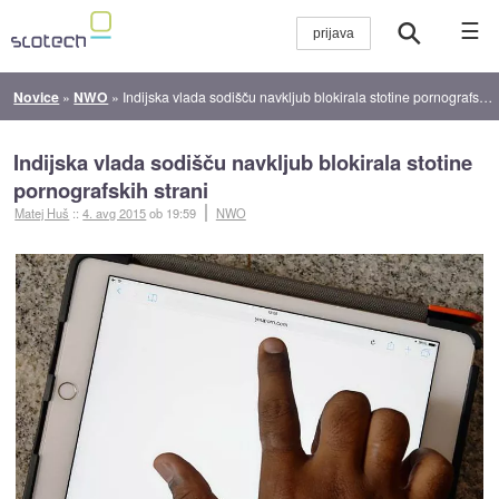
☰
Novice
»
NWO
»
Indijska vlada sodišču navkljub blokirala stotine pornografskih strani
Indijska vlada sodišču navkljub blokirala stotine
pornografskih strani
Matej Huš
::
4. avg 2015
ob 19:59
NWO