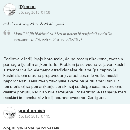
[D]emon
::
5. avg 2015, 01:58
Stikalo
je
4. avg 2015 ob 20:40
izjavil
:
Morali bi jih blokirati za 2 leti in potem bi pogledali statistiko
posilstev v Indiji, potem bi se pa odločili :)
Posilstva v Indiji imajo bore malo, da ne recem nikakrsne, zveze s
pornografijo ali manjkom le-te. Problem je se vedno veljaven kastni
sistem ter veliko elementov tradicionalne druzbe (pa ceprav je
kastni sistem uradno prepovedan) zaradi cesar je veliko moskih
neporocenih, seks izven zakonske zveze pa je druzbeni tabu. K
temu pristej se pomanjkanje zensk, saj so dolgo casa novorojene
deklice pobijali, ker niso bile zazeljene. Posledicno je razmerje med
moskimi in zenskami v Indiji neuravnoveseno. Go figure.
gruntfürmich
::
5. avg 2015, 07:15
ojoj, sunny leone ne bo vesela...