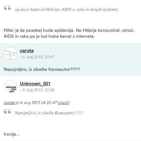
saj da je hujša od Hitlerja, AIDS-a, raka in drugih epidemij
Hitler je še posebej huda epidemija. Ne Hitlerja konzumirat, otroci.
AIDS in raka pa je tud treba benat z interneta.
carota
::
4. avg 2015, 22:47
Nepojmljivo, iz zibelke Kamasutre?!?!?
Unknown_001
::
4. avg 2015, 22:48
carota
je
4. avg 2015 ob 22:47
izjavil
:
Nepojmljivo, iz zibelke Kamasutre?!?!?
Ironija...