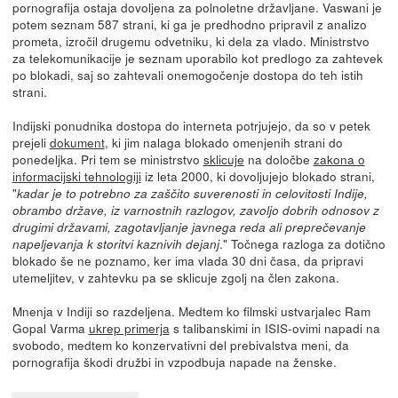
pornografija ostaja dovoljena za polnoletne državljane. Vaswani je
potem seznam 587 strani, ki ga je predhodno pripravil z analizo
prometa, izročil drugemu odvetniku, ki dela za vlado. Ministrstvo
za telekomunikacije je seznam uporabilo kot predlogo za zahtevek
po blokadi, saj so zahtevali onemogočenje dostopa do teh istih
strani.
Indijski ponudnika dostopa do interneta potrjujejo, da so v petek
prejeli
dokument
, ki jim nalaga blokado omenjenih strani do
ponedeljka. Pri tem se ministrstvo
sklicuje
na določbe
zakona o
informacijski tehnologiji
iz leta 2000, ki dovoljujejo blokado strani,
"
kadar je to potrebno za zaščito suverenosti in celovitosti Indije,
obrambo države, iz varnostnih razlogov, zavoljo dobrih odnosov z
drugimi državami, zagotavljanje javnega reda ali preprečevanje
." Točnega razloga za dotično
napeljevanja k storitvi kaznivih dejanj
blokado še ne poznamo, ker ima vlada 30 dni časa, da pripravi
utemeljitev, v zahtevku pa se sklicuje zgolj na člen zakona.
Mnenja v Indiji so razdeljena. Medtem ko filmski ustvarjalec Ram
Gopal Varma
ukrep primerja
s talibanskimi in ISIS-ovimi napadi na
svobodo, medtem ko konzervativni del prebivalstva meni, da
pornografija škodi družbi in vzpodbuja napade na ženske.