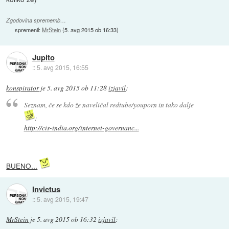
Zgodovina sprememb…
spremenil:
MrStein
(
5. avg 2015 ob 16:33
)
Jupito
::
5. avg 2015, 16:55
konspirator
je
5. avg 2015 ob 11:28
izjavil
:
Seznam, če se kdo že naveličal redtube/youporn in tako dalje
:
http://cis-india.org/internet-governanc...
BUENO...
Invictus
::
5. avg 2015, 19:47
MrStein
je
5. avg 2015 ob 16:32
izjavil
: