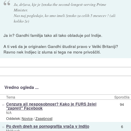
Ja, država, kje je ženska the second-longest-serving Prime
Minister.
Nas naj pogledajo, ko smo imeli žensko za celih 5 mesecev ! (ali
koliko že)
Ja in? Gandhi familija tako ali tako obladuje pol Indije.
A ti veš da je originalen Gandhi študiral pravo v Veliki Britaniji?
Ravno nek Indijec iz sluma si tega ne more privoščiti.
Vredno ogleda ...
Tema
Sporočila
»
Cenzura ali nesposobnost? Kako je FURS želel
94
"zapreti" Facebook
N/A
Oddelek:
Novice
/
Zasebnost
»
Po dveh dneh se pornografija vrača v Indijo
6
McHusch