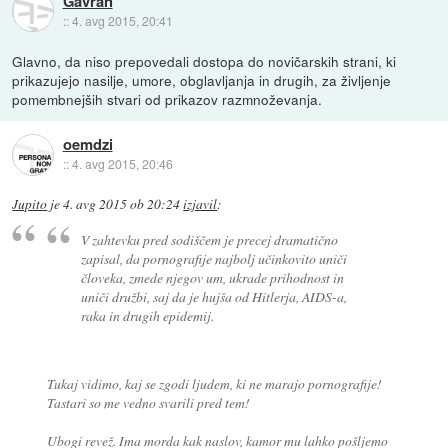
Gavran
::
4. avg 2015, 20:41
Glavno, da niso prepovedali dostopa do novičarskih strani, ki
prikazujejo nasilje, umore, obglavljanja in drugih, za življenje
pomembnejših stvari od prikazov razmnoževanja.
oemdzi
::
4. avg 2015, 20:46
Jupito
je
4. avg 2015 ob 20:24
izjavil
:
V zahtevku pred sodiščem je precej dramatično
zapisal, da pornografije najbolj učinkovito uniči
človeka, zmede njegov um, ukrade prihodnost in
uniči družbi, saj da je hujša od Hitlerja, AIDS-a,
raka in drugih epidemij.
Tukaj vidimo, kaj se zgodi ljudem, ki ne marajo pornografije!
Tastari so me vedno svarili pred tem!
Ubogi revež. Ima morda kak naslov, kamor mu lahko pošljemo