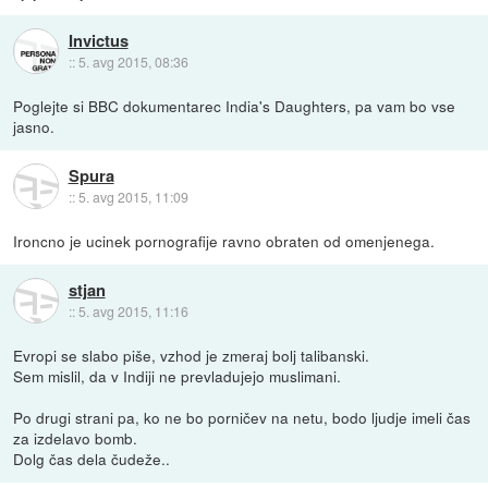
Invictus
::
5. avg 2015, 08:36
Poglejte si BBC dokumentarec India's Daughters, pa vam bo vse
jasno.
Spura
::
5. avg 2015, 11:09
Ironcno je ucinek pornografije ravno obraten od omenjenega.
stjan
::
5. avg 2015, 11:16
Evropi se slabo piše, vzhod je zmeraj bolj talibanski.
Sem mislil, da v Indiji ne prevladujejo muslimani.
Po drugi strani pa, ko ne bo porničev na netu, bodo ljudje imeli čas
za izdelavo bomb.
Dolg čas dela čudeže..