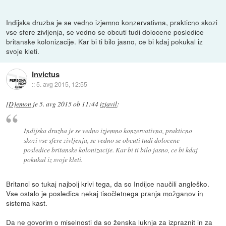
Indijska druzba je se vedno izjemno konzervativna, prakticno skozi
vse sfere zivljenja, se vedno se obcuti tudi dolocene posledice
britanske kolonizacije. Kar bi ti bilo jasno, ce bi kdaj pokukal iz
svoje kleti.
Invictus
::
5. avg 2015, 12:55
[D]emon
je
5. avg 2015 ob 11:44
izjavil
:
Indijska druzba je se vedno izjemno konzervativna, prakticno
skozi vse sfere zivljenja, se vedno se obcuti tudi dolocene
posledice britanske kolonizacije. Kar bi ti bilo jasno, ce bi kdaj
pokukal iz svoje kleti.
Britanci so tukaj najbolj krivi tega, da so Indijce naučili angleško.
Vse ostalo je posledica nekaj tisočletnega pranja možganov in
sistema kast.
Da ne govorim o miselnosti da so ženska luknja za izpraznit in za