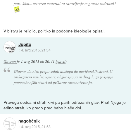
por... khm... ustrezen material za zdravljenje te grozne zadrtosti?
V bistvu je religijo, politiko in podobne ideologije opisal.
Jupito
::
4. avg 2015, 21:34
Gavran
je
4. avg 2015 ob 20:41
izjavil
:
Glavno, da niso prepovedali dostopa do novičarskih strani, ki
prikazujejo nasilje, umore, obglavljanja in drugih, za življenje
pomembnejših stvari od prikazov razmnoževanja.
Pravega dedca ni strah krvi pa parih odrezanih glav. Pha! Njega je
edino strah, ko gredo pred babo hlače dol...
nagobčnik
::
4. avg 2015, 21:58