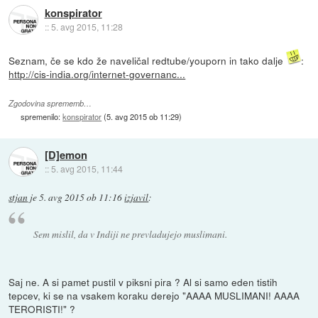
konspirator
::
5. avg 2015, 11:28
Seznam, če se kdo že naveličal redtube/youporn in tako dalje
:
http://cis-india.org/internet-governanc...
Zgodovina sprememb…
spremenilo:
konspirator
(
5. avg 2015 ob 11:29
)
[D]emon
::
5. avg 2015, 11:44
stjan
je
5. avg 2015 ob 11:16
izjavil
:
Sem mislil, da v Indiji ne prevladujejo muslimani.
Saj ne. A si pamet pustil v piksni pira ? Al si samo eden tistih
tepcev, ki se na vsakem koraku derejo "AAAA MUSLIMANI! AAAA
TERORISTI!" ?