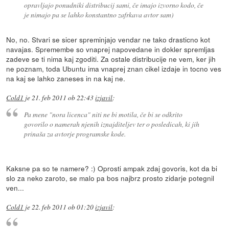
opravljajo ponudniki distribucij sami, če imajo izvorno kodo, če
je nimajo pa se lahko konstantno zafrkava avtor sam)
No, no. Stvari se sicer spreminjajo vendar ne tako drasticno kot
navajas. Spremembe so vnaprej napovedane in dokler spremljas
zadeve se ti nima kaj zgoditi. Za ostale distribucije ne vem, ker jih
ne poznam, toda Ubuntu ima vnaprej znan cikel izdaje in tocno ves
na kaj se lahko zaneses in na kaj ne.
Cold1
je
21. feb 2011 ob 22:43
izjavil
:
Pa mene "nora licenca" niti ne bi motila, če bi se odkrito
govorilo o namerah njenih iznajditeljev ter o posledicah, ki jih
prinaša za avtorje programske kode.
Kaksne pa so te namere? :) Oprosti ampak zdaj govoris, kot da bi
slo za neko zaroto, se malo pa bos najbrz prosto zidarje potegnil
ven...
Cold1
je
22. feb 2011 ob 01:20
izjavil
: