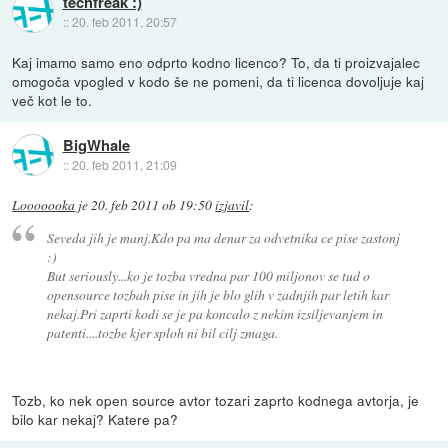
techfreak :)
::
20. feb 2011, 20:57
Kaj imamo samo eno odprto kodno licenco? To, da ti proizvajalec
omogoča vpogled v kodo še ne pomeni, da ti licenca dovoljuje kaj
več kot le to.
BigWhale
::
20. feb 2011, 21:09
Looooooka
je
20. feb 2011 ob 19:50
izjavil
:
Seveda jih je manj.Kdo pa ma denar za odvetnika ce pise zastonj
:)
But seriously...ko je tozba vredna par 100 miljonov se tud o
opensource tozbah pise in jih je blo glih v zadnjih par letih kar
nekaj.Pri zaprti kodi se je pa koncalo z nekim izsiljevanjem in
patenti....tozbe kjer sploh ni bil cilj zmaga.
Tozb, ko nek open source avtor tozari zaprto kodnega avtorja, je
bilo kar nekaj? Katere pa?