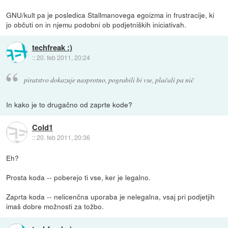
GNU/kult pa je posledica Stallmanovega egoizma in frustracije, ki
jo občuti on in njemu podobni ob podjetniških iniciativah.
techfreak :)
::
20. feb 2011, 20:24
piratstvo dokazuje nasprotno, pograbili bi vse, plačali pa nič
In kako je to drugačno od zaprte kode?
Cold1
::
20. feb 2011, 20:36
Eh?
Prosta koda -- poberejo ti vse, ker je legalno.
Zaprta koda -- nelicenčna uporaba je nelegalna, vsaj pri podjetjih
imaš dobre možnosti za tožbo.