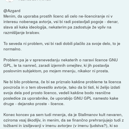
@Azgard
Menim, da uporaba prostih licenc ali celo ne-licenciranje ni v
interesu nobenega avtorja, vsi bi radi postavljali pogoje - denar,
slava ali kaka ideologija, nekaterim pa zadostuje že vpliv na
razmišljanje bralcev.
To seveda ni problem, vsi bi radi dobili plačilo za svoje delo, to je
normalno.
Problem pa je v sprenevedanju nekaterih o naravi licence GNU
GPL, le ta namreč, zaradi izjemnih omejitev, ki jih postavlja
poslovnim subjektom, po mojem mnenju, nikakor ni prosta.
Ne bi bilo problema, če bi se priznalo kakšne probleme ta licenca
povzroča in o tem obvestilo avtorje, tako da bi tisti, ki želijo izdati
svoja dela pod prosto licenco, vedeli kakšne bodo resnične
posledice za uporabnike, če uporabijo GNU GPL namesto kake
druge - dejansko proste - licence.
Konec koncev pa sem tudi mnenja, da je Stallmanov kult nevaren,
oziroma vsaj škodljiv, in menim, da se finančno prehranjujejo tudi z
tožbami in izsiljevanji v imenu avtorjev (v imenu ljudstva?), ki so