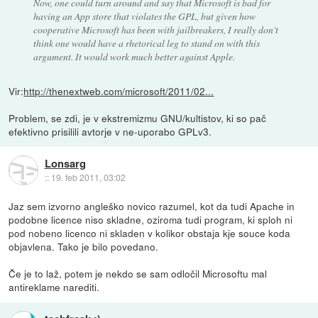
Now, one could turn around and say that Microsoft is bad for
having an App store that violates the GPL, but given how
cooperative Microsoft has been with jailbreakers, I really don't
think one would have a rhetorical leg to stand on with this
argument. It would work much better against Apple.
Vir:
http://thenextweb.com/microsoft/2011/02...
Problem, se zdi, je v ekstremizmu GNU/kultistov, ki so pač
efektivno prisilili avtorje v ne-uporabo GPLv3.
Lonsarg
::
19. feb 2011, 03:02
Jaz sem izvorno angleško novico razumel, kot da tudi Apache in
podobne licence niso skladne, oziroma tudi program, ki sploh ni
pod nobeno licenco ni skladen v kolikor obstaja kje souce koda
objavlena. Tako je bilo povedano.
Če je to laž, potem je nekdo se sam odločil Microsoftu mal
antireklame narediti.