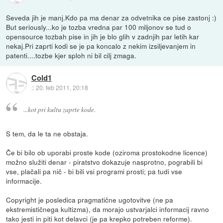
Seveda jih je manj.Kdo pa ma denar za odvetnika ce pise zastonj :)
But seriously...ko je tozba vredna par 100 miljonov se tud o
opensource tozbah pise in jih je blo glih v zadnjih par letih kar
nekaj.Pri zaprti kodi se je pa koncalo z nekim izsiljevanjem in
patenti....tozbe kjer sploh ni bil cilj zmaga.
Cold1
::
20. feb 2011, 20:18
...kot pri kultu zaprte kode.
S tem, da le ta ne obstaja.
Če bi bilo ob uporabi proste kode (oziroma prostokodne licence)
možno služiti denar - piratstvo dokazuje nasprotno, pograbili bi
vse, plačali pa nič - bi bili vsi programi prosti; pa tudi vse
informacije.
Copyright je posledica pragmatične ugotovitve (ne pa
ekstremističnega kultizma), da morajo ustvarjalci informacij ravno
tako jesti in piti kot delavci (je pa krepko potreben reforme).