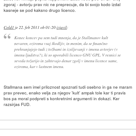
zgoraj - avtorju prav nic ne preprecuje, da bi svojo kodo izdal
kasneje se pod kaksno drugo licenco.
Cold1
je
22. feb 2011 ob 01:20
izjavil
:
Konec koncev pa sem tudi mnenja, da je Stallmanov kult
nevaren, oziroma vsaj škodljiv, in menim, da se finančno
prehranjujejo tudi z tožbami in izsiljevanji v imenu avtorjev (v
imenu ljudstva?), ki so uporabili licenco GNU GPL. V resnici se
seveda tožarijo in zahtevajo denar zgolj v imenu licence same,
oziroma, kar v lastnem imenu.
Stallmana sem imel priloznost spoznati tudi osebno in ga ne maram
prav prevec, enako velja za njegov 'kult' ampak tole kar ti pravis
bos pa moral podpreti s konkretnimi argumenti in dokazi. Ker
razsirjas FUD.