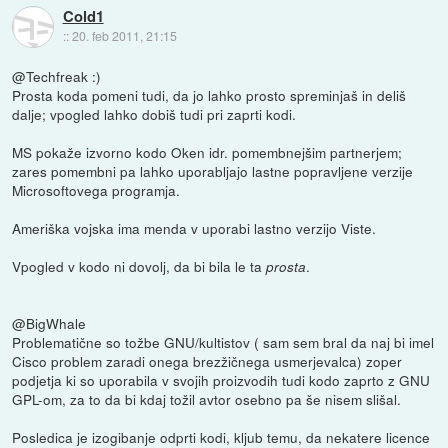
Cold1
::
20. feb 2011, 21:15
@Techfreak :)
Prosta koda pomeni tudi, da jo lahko prosto spreminjaš in deliš
dalje; vpogled lahko dobiš tudi pri zaprti kodi.
MS pokaže izvorno kodo Oken idr. pomembnejšim partnerjem;
zares pomembni pa lahko uporabljajo lastne popravljene verzije
Microsoftovega programja.
Ameriška vojska ima menda v uporabi lastno verzijo Viste.
Vpogled v kodo ni dovolj, da bi bila le ta
.
prosta
@BigWhale
Problematične so tožbe GNU/kultistov ( sam sem bral da naj bi imel
Cisco problem zaradi onega brezžičnega usmerjevalca) zoper
podjetja ki so uporabila v svojih proizvodih tudi kodo zaprto z GNU
GPL-om, za to da bi kdaj tožil avtor osebno pa še nisem slišal.
Posledica je izogibanje odprti kodi, kljub temu, da nekatere licence