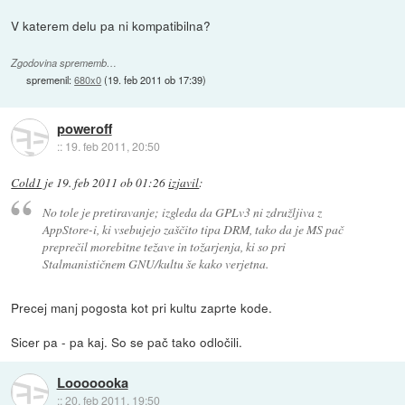
V katerem delu pa ni kompatibilna?
Zgodovina sprememb…
spremenil:
680x0
(
19. feb 2011 ob 17:39
)
poweroff
::
19. feb 2011, 20:50
Cold1
je
19. feb 2011 ob 01:26
izjavil
:
No tole je pretiravanje; izgleda da GPLv3 ni združljiva z
AppStore-i, ki vsebujejo zaščito tipa DRM, tako da je MS pač
preprečil morebitne težave in tožarjenja, ki so pri
Stalmanističnem GNU/kultu še kako verjetna.
Precej manj pogosta kot pri kultu zaprte kode.
Sicer pa - pa kaj. So se pač tako odločili.
Looooooka
::
20. feb 2011, 19:50