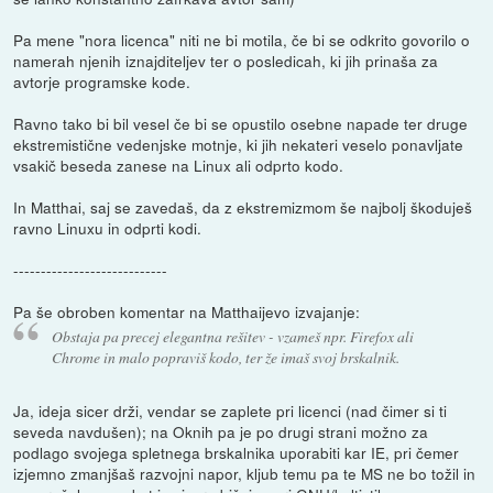
Pa mene "nora licenca" niti ne bi motila, če bi se odkrito govorilo o
namerah njenih iznajditeljev ter o posledicah, ki jih prinaša za
avtorje programske kode.
Ravno tako bi bil vesel če bi se opustilo osebne napade ter druge
ekstremistične vedenjske motnje, ki jih nekateri veselo ponavljate
vsakič beseda zanese na Linux ali odprto kodo.
In Matthai, saj se zavedaš, da z ekstremizmom še najbolj škoduješ
ravno Linuxu in odprti kodi.
----------------------------
Pa še obroben komentar na Matthaijevo izvajanje:
Obstaja pa precej elegantna rešitev - vzameš npr. Firefox ali
Chrome in malo popraviš kodo, ter že imaš svoj brskalnik.
Ja, ideja sicer drži, vendar se zaplete pri licenci (nad čimer si ti
seveda navdušen); na Oknih pa je po drugi strani možno za
podlago svojega spletnega brskalnika uporabiti kar IE, pri čemer
izjemno zmanjšaš razvojni napor, kljub temu pa te MS ne bo tožil in