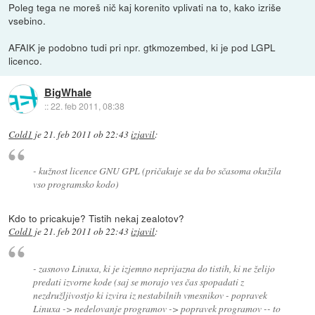
Poleg tega ne moreš nič kaj korenito vplivati na to, kako izriše
vsebino.
AFAIK je podobno tudi pri npr. gtkmozembed, ki je pod LGPL
licenco.
BigWhale
::
22. feb 2011, 08:38
Cold1
je
21. feb 2011 ob 22:43
izjavil
:
- kužnost licence GNU GPL (pričakuje se da bo sčasoma okužila
vso programsko kodo)
Kdo to pricakuje? Tistih nekaj zealotov?
Cold1
je
21. feb 2011 ob 22:43
izjavil
:
- zasnovo Linuxa, ki je izjemno neprijazna do tistih, ki ne želijo
predati izvorne kode (saj se morajo ves čas spopadati z
nezdružljivostjo ki izvira iz nestabilnih vmesnikov - popravek
Linuxa -> nedelovanje programov -> popravek programov -- to