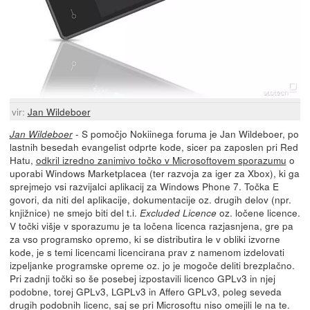
vir:
Jan Wildeboer
- S pomočjo Nokiinega foruma je Jan Wildeboer, po
Jan Wildeboer
lastnih besedah evangelist odprte kode, sicer pa zaposlen pri Red
Hatu,
odkril izredno zanimivo točko v Microsoftovem sporazumu
o
uporabi Windows Marketplacea (ter razvoja za iger za Xbox), ki ga
sprejmejo vsi razvijalci aplikacij za Windows Phone 7. Točka E
govori, da niti del aplikacije, dokumentacije oz. drugih delov (npr.
knjižnice) ne smejo biti del t.i.
oz. ločene licence.
Excluded Licence
V točki višje v sporazumu je ta ločena licenca razjasnjena, gre pa
za vso programsko opremo, ki se distributira le v obliki izvorne
kode, je s temi licencami licencirana prav z namenom izdelovati
izpeljanke programske opreme oz. jo je mogoče deliti brezplačno.
Pri zadnji točki so še posebej izpostavili licenco GPLv3 in njej
podobne, torej GPLv3, LGPLv3 in Affero GPLv3, poleg seveda
drugih podobnih licenc, saj se pri Microsoftu niso omejili le na te.