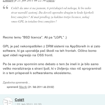
Lonsarg
je
21. feb 2011 ob 22:56
izjavil
:
Cold1 da smo si na jasnem, ti pričakuješ od nekoga, ki bo neko
stvar naredil zastonj. Da dovoli uporabo drugim te kode kjerkoli
brez omejitev? Al maš predlog za kakšno tretjo licenco, nekaj
vmes GPL in totalno brez omejitev?
Recmo temu "BSD licenca". Ali pa "LGPL" ;)
GPL je pač nekompatibilen z DRM sistemi na AppStoreih in si zato
software, ki ga uporablja pač škodi na teh frontah. Očitno bomo
spet videli regresijo na OSS fronti.
Pa če se prav spomnim smo debato o tem že imeli in je bilo samo
veliko moraliziranja s strani ljudi, ki v življenju niso nič sprogramirali
in s tem prispevali k softwarskemu ekosistemu.
Zgodovina sprememb…
spremenil:
Mavrik
(
21. feb 2011 ob 23:02
)
Cold1
::
22. feb 2011, 01:20