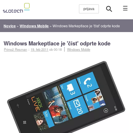
☰
Novice
»
Windows Mobile
»
Windows Markeptlace je 'čist' odprte kode
Windows Markeptlace je 'čist' odprte kode
Primož Resman
::
19. feb 2011
ob 00:18
Windows Mobile