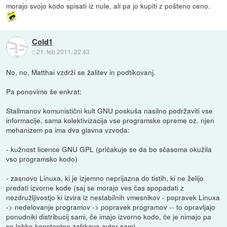
morajo svojo kodo spisati iz nule, ali pa jo kupiti z pošteno ceno.
Cold1
::
21. feb 2011, 22:43
No, no, Matthai vzdrži se žalitev in podtikovanj.
Pa ponovimo še enkrat:
Stallmanov komunistični kult GNU poskuša nasilno podržaviti vse
informacije, sama kolektivizacija vse programske opreme oz. njen
mehanizem pa ima dva glavna vzvoda:
- kužnost licence GNU GPL (pričakuje se da bo sčasoma okužila
vso programsko kodo)
- zasnovo Linuxa, ki je izjemno neprijazna do tistih, ki ne želijo
predati izvorne kode (saj se morajo ves čas spopadati z
nezdružljivostjo ki izvira iz nestabilnih vmesnikov - popravek Linuxa
-> nedelovanje programov -> popravek programov -- to opravljajo
ponudniki distribucij sami, če imajo izvorno kodo, če je nimajo pa
se lahko konstantno zafrkava avtor sam)