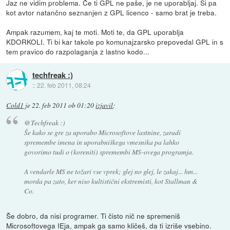
Jaz ne vidim problema. Če ti GPL ne paše, je ne uporabljaj. Si pa
kot avtor natančno seznanjen z GPL licenco - samo brat je treba.
Ampak razumem, kaj te moti. Moti te, da GPL uporablja
KDORKOLI. Ti bi kar takole po komunajzarsko prepovedal GPL in s
tem pravico do razpolaganja z lastno kodo...
techfreak :)
::
22. feb 2011, 08:24
Cold1
je
22. feb 2011 ob 01:20
izjavil
:
@Techfreak :)
Še kako se gre za uporabo Microsoftove lastnine, zaradi
spremembe imena in uporabniškega vmesnika pa lahko
govorimo tudi o (koreniti) spremembi MS-ovega programja.
A vendarle MS ne tožari vse vprek; glej no glej, le zakaj... hm...
morda pa zato, ker niso kultistični ekstremisti, kot Stallman &
Co.
Še dobro, da nisi programer. Ti čisto nič ne spremeniš
Microsoftovega IEja, ampak ga samo kličeš, da ti izriše vsebino.