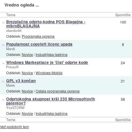
Vredno ogleda ...
Tema
Sporočila
»
Brezplačna odprto-kodna POS Blagajna -
100
mikroBLAGAJNA
sbandur84
Oddelek:
Programska oprema
»
Popularnost copyleft licenc upada
8
Mandi
Oddelek:
Novice
/
Industrijska lastnina
»
Windows Markeptlace je 'čist' odprte kode
24
PrimozR
Oddelek:
Novice
/
Windows Mobile
»
GPL v3 končan
21
Matek
Oddelek:
Novice
/
Ostala programska oprema
»
Odprtokodna skupnost krši 235 Microsoftovih
58
patentov?
'FireSTORM'
Oddelek:
Novice
/
Industrijska lastnina
Tema
Sporočila
Več podobnih tem