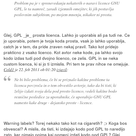
Problem pa je v sprenevedanju nekaterih o naravi licence GNU
GPL, le ta namreč, zaradi izjemnih omejitev, ki jih postavlja
poslovnim subjektom, po mojem mnenju, nikakor ni prosta.
Glej, GPL _je_ prosta licenca. Lahko jo uporabis ali pa tudi ne. Ce
jo uporabis, potem je tvoja koda prosta, vsak jo lahko uporablja,
catch je v tem, da pride zraven nekaj pravil. Tako kot pridejo
prakticno z vsako licenco. Kot avtor neke kode, pa lahko svojo
kodo izdas tudi pod dvojno licenco, ce zelis. GPL in se neka
custom licenca, ki si jo ti izmislis. Pri tem te prav nihce ne omejuje.
Cold1
je
22. feb 2011 ob 01:20
izjavil
:
Ne bi bilo problema, če bi se priznalo kakšne probleme ta
licenca povzroča in o tem obvestilo avtorje, tako da bi tisti, ki
želijo izdati svoja dela pod prosto licenco, vedeli kakšne bodo
resnične posledice za uporabnike, če uporabijo GNU GPL
namesto kake druge - dejansko proste - licence.
Warning labels? Torej nekako tako kot na cigaretih? ;> Koga bos
obvescal? A mislis, da tisti, ki izdajajo kodo pod GPL to naredijo
zato, ker nimajo pojma kaj pomeni izdati kodo pod GPL? Glej