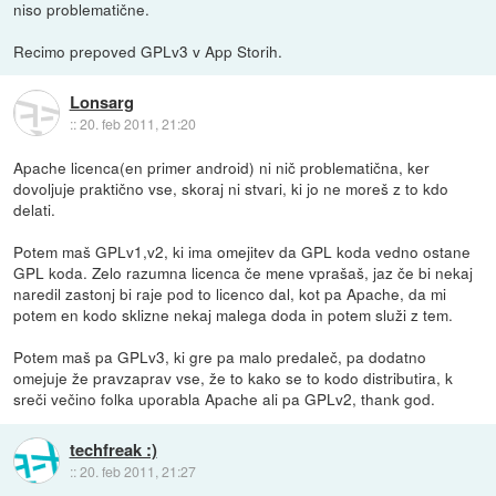
niso problematične.
Recimo prepoved GPLv3 v App Storih.
Lonsarg
::
20. feb 2011, 21:20
Apache licenca(en primer android) ni nič problematična, ker
dovoljuje praktično vse, skoraj ni stvari, ki jo ne moreš z to kdo
delati.
Potem maš GPLv1,v2, ki ima omejitev da GPL koda vedno ostane
GPL koda. Zelo razumna licenca če mene vprašaš, jaz če bi nekaj
naredil zastonj bi raje pod to licenco dal, kot pa Apache, da mi
potem en kodo sklizne nekaj malega doda in potem služi z tem.
Potem maš pa GPLv3, ki gre pa malo predaleč, pa dodatno
omejuje že pravzaprav vse, že to kako se to kodo distributira, k
sreči večino folka uporabla Apache ali pa GPLv2, thank god.
techfreak :)
::
20. feb 2011, 21:27