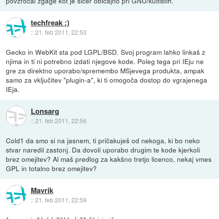
povzročal zgage kot je sicer običajno pri GNU/kultistih.
techfreak :)
::
21. feb 2011, 22:53
Gecko in WebKit sta pod LGPL/BSD. Svoj program lahko linkaš z
njima in ti ni potrebno izdati njegove kode. Poleg tega pri IEju ne
gre za direktno uporabo/spremembo MSjevega produkta, ampak
samo za vključitev "plugin-a", ki ti omogoča dostop do vgrajenega
IEja.
Lonsarg
::
21. feb 2011, 22:56
Cold1 da smo si na jasnem, ti pričakuješ od nekoga, ki bo neko
stvar naredil zastonj. Da dovoli uporabo drugim te kode kjerkoli
brez omejitev? Al maš predlog za kakšno tretjo licenco, nekaj vmes
GPL in totalno brez omejitev?
Mavrik
::
21. feb 2011, 22:59