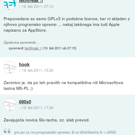
techfreak :)
::
19. feb 2011, 07:13
Prepovedane so samo GPLv3 in podobne licence, ker ni skladen z
njihovo programsko opremo ... nekaj takšnega ima tudi Apple
napisano za AppStore.
Zgodovina sprememb…
spremenil:
techfreak :)
(
19. feb 2011 ob 07:15
)
hook
::
19. feb 2011, 15:26
Zanimivo je, da po teh pravilih ne kompatibilna niti Microsoftova
lastna MS-PL ;)
680x0
::
19. feb 2011, 17:36
Zavajujoča novica Slo-techa, oz. slab prevod.
gre pa za vso programsko opremo, ki se distributira le v obliki