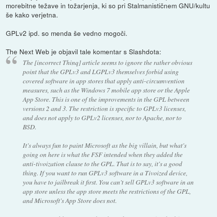
morebitne težave in tožarjenja, ki so pri Stalmanističnem GNU/kultu
še kako verjetna.
GPLv2 ipd. so menda še vedno mogoči.
The Next Web je objavil tale komentar s Slashdota:
The [incorrect Thinq] article seems to ignore the rather obvious
point that the GPLv3 and LGPLv3 themselves forbid using
covered software in app stores that apply anti-circumvention
measures, such as the Windows 7 mobile app store or the Apple
App Store. This is one of the improvements in the GPL between
versions 2 and 3. The restriction is specific to GPLv3 licenses,
and does not apply to GPLv2 licenses, nor to Apache, nor to
BSD.
It's always fun to paint Microsoft as the big villain, but what's
going on here is what the FSF intended when they added the
anti-tivoization clause to the GPL. That is to say, it's a good
thing. If you want to run GPLv3 software in a Tivoized device,
you have to jailbreak it first. You can't sell GPLv3 software in an
app store unless the app store meets the restrictions of the GPL,
and Microsoft's App Store does not.