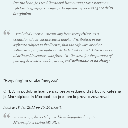
izvorne kode, je s temi licencami licencirana prav z namenom
izdelovati izpeljanke programske opreme oz. jo je
mogoče deliti
brezplačno
“Excluded License” means any license
requiring
, as a
condition of use, modification and/or distribution of the
software subject to the license, that the software or other
software combined and/or distributed with it be (i) disclosed or
distributed in source code form; (ii) licensed for the purpose of
making derivative works; or (iii)
redistributable at no charge
.
"Requiring" ni enako "mogoče"!
GPLv3 in podobne licence pač prepovedujejo distribucijo kakršna
je Marketplace in Microsoft se je s tem le pravno zavaroval.
hook
je
19. feb 2011 ob 15:26
izjavil
:
Zanimivo je, da po teh pravilih ne kompatibilna niti
Microsoftova lastna MS-PL ;)