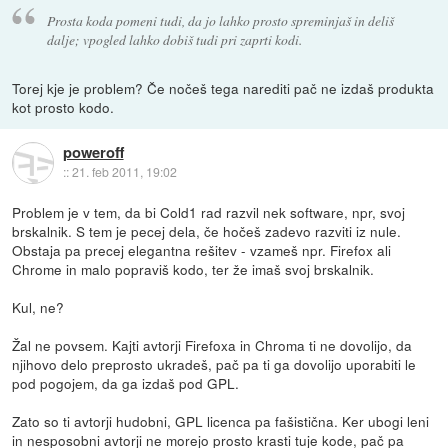
Prosta koda pomeni tudi, da jo lahko prosto spreminjaš in deliš
dalje; vpogled lahko dobiš tudi pri zaprti kodi.
Torej kje je problem? Če nočeš tega narediti pač ne izdaš produkta
kot prosto kodo.
poweroff
::
21. feb 2011, 19:02
Problem je v tem, da bi Cold1 rad razvil nek software, npr, svoj
brskalnik. S tem je pecej dela, če hočeš zadevo razviti iz nule.
Obstaja pa precej elegantna rešitev - vzameš npr. Firefox ali
Chrome in malo popraviš kodo, ter že imaš svoj brskalnik.
Kul, ne?
Žal ne povsem. Kajti avtorji Firefoxa in Chroma ti ne dovolijo, da
njihovo delo preprosto ukradeš, pač pa ti ga dovolijo uporabiti le
pod pogojem, da ga izdaš pod GPL.
Zato so ti avtorji hudobni, GPL licenca pa fašistična. Ker ubogi leni
in nesposobni avtorji ne morejo prosto krasti tuje kode, pač pa