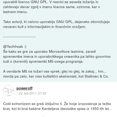
uporabili licenco GNU GPL. V resnici se seveda tožarijo in
zahtevajo denar zgolj v imenu licence same, oziroma, kar v
lastnem imenu.
Tako avtorji, ki naivno uporabijo GNU GPL, dejansko oborožujejo
nevaren kult z informacijskim in finančnim orožjem.
-------------------------
@Techfreak :)
Še kako se gre za uporabo Microsoftove lastnine, zaradi
spremembe imena in uporabniškega vmesnika pa lahko govorimo
tudi o (koreniti) spremembi MS-ovega programja.
A vendarle MS ne tožari vse vprek; glej no glej, le zakaj... hm...
morda pa zato, ker niso kultistični ekstremisti, kot Stallman & Co.
poweroff
::
22. feb 2011, 07:39
Cold extremizem se greš izključno ti. Že tvoje izrazoslovje je težko
brat, kot bi bral kakšne Kardeljeve ideološke spise iz 1950-tih let...