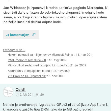
Jan Wildeboer je izpostavil izredno zanimiva pogleda Microsofta, ki
sicer trdi da je prijazen do odprtokodne skupnosti in odprte kode
same, a po drugi strani v trgovini za svoj mobilni operacijski sistem
ne želijo imeti niti delčka odprte kode.
24 komentarjev
Preberite si še…
Hekerji pokradli za milijon evrov Microsoft Points
::
11. mar 2011
Izšel Phoronix Test Suite 2.0
::
10. avg 2009
Microsoft od sedaj med razvijalci Linux jedra
::
21. jul 2009
Kiberpipa v prihajajočem tednu
::
23. nov 2007
V X-Boxu bo DDR pomnilnik
::
5. dec 2000
Cold1
::
19. feb 2011, 01:26
No tole je pretiravanje; izgleda da GPLv3 ni združljiva z AppStore-i,
ki vsebujejo zaščito tipa DRM, tako da je MS pač preprečil