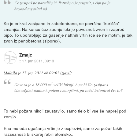
Če zasipaš ne narediš nič. Potrebno je pogasit, s čim pa je
beyond my mind =)
Ko je enkrat zasipano in zabetonirano, se površina "kurišča"
zmanjša. Na koncu čez zadnjo luknjo povezneš zvon in zapreš
pipo. To uporabljajo za gašenje naftnih vrtin (če se ne motim, je tak
zvon iz penobetona (siporex).
Zmajc
::
17. jan 2011, 09:13
Malajlo
je
17. jan 2011 ob 09:02
izjavil
:
3
Govora je o 18.000 m
veliki luknji. A ne bi šlo zasipat s
čimvečjimi skalami, potem z manjšimi, pa začet betonirat čez to?
To nebi požara nikoli zaustavilo, samo tlelo bi vse še naprej pod
zemljo.
Ena metoda ugašanja vrtin je z explozivi, samo za požar takih
razsežnosti bi skoraj rabili atomsko...