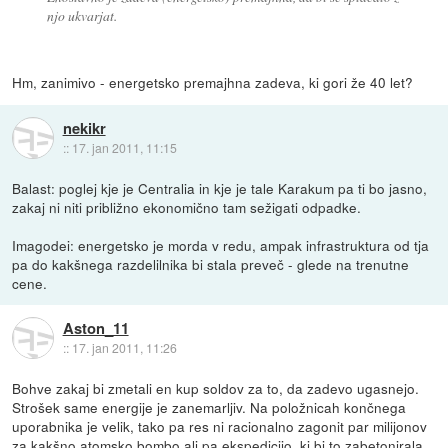
njo ukvarjat.
Hm, zanimivo - energetsko premajhna zadeva, ki gori že 40 let?
nekikr
::
17. jan 2011, 11:15
Balast: poglej kje je Centralia in kje je tale Karakum pa ti bo jasno,
zakaj ni niti približno ekonomično tam sežigati odpadke.
Imagodei: energetsko je morda v redu, ampak infrastruktura od tja
pa do kakšnega razdelilnika bi stala preveč - glede na trenutne
cene.
Aston_11
::
17. jan 2011, 11:26
Bohve zakaj bi zmetali en kup soldov za to, da zadevo ugasnejo.
Strošek same energije je zanemarljiv. Na položnicah končnega
uporabnika je velik, tako pa res ni racionalno zagonit par milijonov
za kakšno atomsko bombo ali pa ekspedicijo, ki bi to zabetonirala.