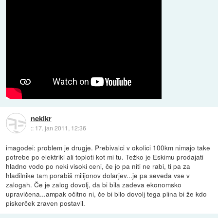
nekikr
::
17. jan 2011, 12:36
imagodei: problem je drugje. Prebivalci v okolici 100km nimajo take
potrebe po elektriki ali toploti kot mi tu. Težko je Eskimu prodajati
hladno vodo po neki visoki ceni, če jo pa niti ne rabi, ti pa za
hladilnike tam porabiš milijonov dolarjev...je pa seveda vse v
zalogah. Če je zalog dovolj, da bi bila zadeva ekonomsko
upravičena...ampak očitno ni, če bi bilo dovolj tega plina bi že kdo
piskerček zraven postavil.