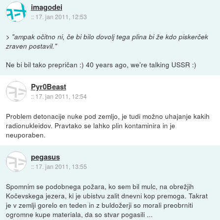
imagodei
::
17. jan 2011, 12:53
>
"ampak očitno ni, če bi bilo dovolj tega plina bi že kdo piskerček
zraven postavil."
Ne bi bil tako prepričan :) 40 years ago, we're talking USSR :)
Pyr0Beast
::
17. jan 2011, 12:54
Problem detonacije nuke pod zemljo, je tudi možno uhajanje kakih
radionukleidov. Pravtako se lahko plin kontaminira in je
neuporaben.
pegasus
::
17. jan 2011, 13:55
Spomnim se podobnega požara, ko sem bil mulc, na obrežjih
Kočevskega jezera, ki je ubistvu zalit dnevni kop premoga. Takrat
je v zemlji gorelo en teden in z buldožerji so morali preobrniti
ogromne kupe materiala, da so stvar pogasili ...