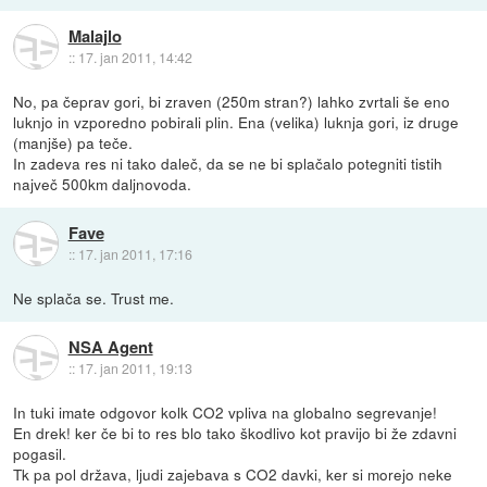
Malajlo
::
17. jan 2011, 14:42
No, pa čeprav gori, bi zraven (250m stran?) lahko zvrtali še eno
luknjo in vzporedno pobirali plin. Ena (velika) luknja gori, iz druge
(manjše) pa teče.
In zadeva res ni tako daleč, da se ne bi splačalo potegniti tistih
največ 500km daljnovoda.
Fave
::
17. jan 2011, 17:16
Ne splača se. Trust me.
NSA Agent
::
17. jan 2011, 19:13
In tuki imate odgovor kolk CO2 vpliva na globalno segrevanje!
En drek! ker če bi to res blo tako škodlivo kot pravijo bi že zdavni
pogasil.
Tk pa pol država, ljudi zajebava s CO2 davki, ker si morejo neke