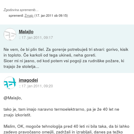
Zgodovina sprememb…
spremenil:
Zmajc
(
17. jan 2011 ob 09:15
)
Malajlo
::
17. jan 2011, 09:17
Ne vem, če bi plin tlel. Za gorenje potrebuješ tri stvari: gorivo, kisik
in toploto. Če karkoli od tega ukineš, neha goreti.
Sicer mi ni jasno, od kod potem vsi pogoji za rudniške požare, ki
trajajo že stoletja...
imagodei
::
17. jan 2011, 09:20
@Malajlo,
tako je, tam imajo naravno termoelektrarno, pa je že 40 let ne
znajo izkoristit.
Mislim, OK, mogoče tehnologija pred 40 leti ni bila taka, da bi lahko
zadevo pravočasno omejili, zadržali in izrabljali, danes pa težko