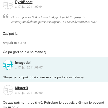
Pyr0Beast
::
17. jan 2011, 09:04
Govora je o 18.000 m3 veliki luknji. A ne bi šlo zasipat s
čimvečjimi skalami, potem z manjšimi, pa začet betonirat čez to?
Zasipat ja.
ampak to stane
Če pa gori pa nič ne stane :)
imagodei
::
17. jan 2011, 09:07
Stane ne, ampak oblika varčevanja pa to prav tako ni...
MisterR
::
17. jan 2011, 09:09
Če zasipaš ne narediš nič. Potrebno je pogasit, s čim pa je beyond
my mind =)