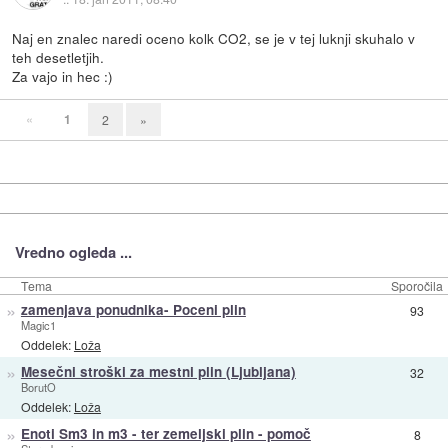
Naj en znalec naredi oceno kolk CO2, se je v tej luknji skuhalo v
teh desetletjih.
Za vajo in hec :)
«
1
2
»
Vredno ogleda ...
Tema
Sporočila
»
zamenjava ponudnika- Poceni plin
93
Magic1
Oddelek:
Loža
»
Mesečni stroški za mestni plin (Ljubljana)
32
BorutO
Oddelek:
Loža
»
Enoti Sm3 in m3 - ter zemeljski plin - pomoč
8