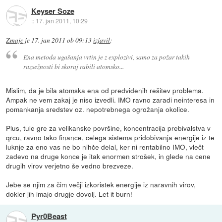
Keyser Soze
::
17. jan 2011, 10:29
Zmajc
je
17. jan 2011 ob 09:13
izjavil
:
Ena metoda ugašanja vrtin je z explozivi, samo za požar takih
razsežnosti bi skoraj rabili atomsko...
Mislim, da je bila atomska ena od predvidenih rešitev problema.
Ampak ne vem zakaj je niso izvedli. IMO ravno zaradi neinteresa in
pomankanja sredstev oz. nepotrebnega ogrožanja okolice.
Plus, tule gre za velikanske površine, koncentracija prebivalstva v
qrcu, ravno tako finance, celega sistema pridobivanja energije iz te
luknje za eno vas ne bo nihče delal, ker ni rentabilno IMO, vlečt
zadevo na druge konce je itak enormen strošek, in glede na cene
drugih virov verjetno še vedno brezveze.
Jebe se njim za čim večji izkoristek energije iz naravnih virov,
dokler jih imajo drugje dovolj. Let it burn!
Pyr0Beast