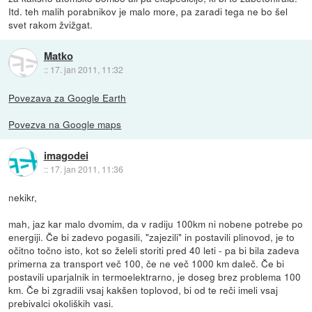
Itd. teh malih porabnikov je malo more, pa zaradi tega ne bo šel
svet rakom žvižgat.
Matko
::
17. jan 2011, 11:32
Povezava za Google Earth
Povezva na Google maps
imagodei
::
17. jan 2011, 11:36
nekikr,
mah, jaz kar malo dvomim, da v radiju 100km ni nobene potrebe po
energiji. Če bi zadevo pogasili, "zajezili" in postavili plinovod, je to
očitno točno isto, kot so želeli storiti pred 40 leti - pa bi bila zadeva
primerna za transport več 100, če ne več 1000 km daleč. Če bi
postavili uparjalnik in termoelektrarno, je doseg brez problema 100
km. Če bi zgradili vsaj kakšen toplovod, bi od te reči imeli vsaj
prebivalci okoliških vasi.