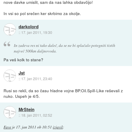
nove davke umislit, sam da nas lahka obdavčijo!
In vsi so pol srečen ker skrbimo za okolje.
darkolord
::
17. jan 2011, 19:30
In zadeva res ni tako daleč, da se ne bi splačalo potegniti tistih
največ 500km daljnovoda.
Pa veš kolk to stane?
Jst
::
17. jan 2011, 23:40
Rusi so rekli, da so času hladne vojne BP.Oil.Spill-Like reševali z
nuko. Uspeh je 4/5.
MrStein
::
18. jan 2011, 02:52
Fave
je
17. jan 2011 ob 10:51
izjavil
: