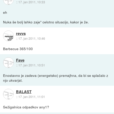
::
17. jan 2011, 10:33
eh
Nuka še bolj lahko zaje* celotno situacijo, kakor je že.
revvs
::
17. jan 2011, 10:46
Barbecue 365/100
Fave
::
17. jan 2011, 10:51
Enostavno je zadeva (energetsko) premajhna, da bi se splačalo z
njo ukvarjat.
BALAST
::
17. jan 2011, 11:01
Sežigalnica odpadkov any1?