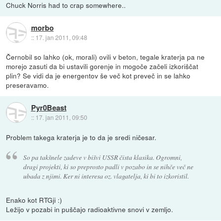
Chuck Norris had to crap somewhere..
morbo
::
17. jan 2011, 09:48
Černobil so lahko (ok, morali) ovili v beton, tegale kraterja pa ne
morejo zasuti da bi ustavili gorenje in mogoče začeli izkoriščat
plin? Se vidi da je energentov še več kot preveč in se lahko
preseravamo.
Pyr0Beast
::
17. jan 2011, 09:50
Problem takega kraterja je to da je sredi ničesar.
So pa takšnele zadeve v bišvi USSR čista klasika. Ogromni,
dragi projekti, ki so preprosto padli v pozabo in se nihče več ne
ubada z njimi. Ker ni interesa oz. vlagatelja, ki bi to izkoristil.
Enako kot RTGji :)
Ležijo v pozabi in puščajo radioaktivne snovi v zemljo.