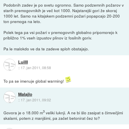
Podobnih zadev je po svetu ogromno. Samo podzemnih požarov v
starih premogovnikih je več kot 1000. Najstarejši gori že skoraj
1000 let. Samo na kitajskem podzemni požari popapcajo 20-200
ton premoga na leto.
Polek tega pa vsi požari v premogovnih globalno pripomorejo k
približno 1% vseh izpustov plinov iz fosilnih goriv.
Pa le malokdo ve da te zadeve sploh obstajajo.
LuiIII
::
17. jan 2011, 08:58
To pa se imenuje global warming!
Malajlo
::
17. jan 2011, 09:02
3
Govora je o 18.000 m
veliki luknji. A ne bi šlo zasipat s čimvečjimi
skalami, potem z manjšimi, pa začet betonirat čez to?