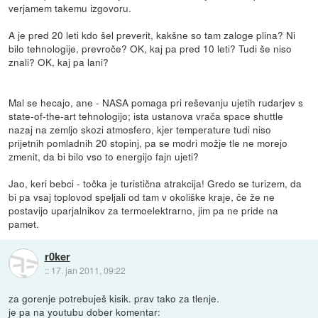
verjamem takemu izgovoru.
A je pred 20 leti kdo šel preverit, kakšne so tam zaloge plina? Ni
bilo tehnologije, prevroče? OK, kaj pa pred 10 leti? Tudi še niso
znali? OK, kaj pa lani?
Mal se hecajo, ane - NASA pomaga pri reševanju ujetih rudarjev s
state-of-the-art tehnologijo; ista ustanova vrača space shuttle
nazaj na zemljo skozi atmosfero, kjer temperature tudi niso
prijetnih pomladnih 20 stopinj, pa se modri možje tle ne morejo
zmenit, da bi bilo vso to energijo fajn ujeti?
Jao, keri bebci - točka je turistična atrakcija! Gredo se turizem, da
bi pa vsaj toplovod speljali od tam v okoliške kraje, če že ne
postavijo uparjalnikov za termoelektrarno, jim pa ne pride na
pamet.
r0ker
::
17. jan 2011, 09:22
za gorenje potrebuješ kisik. prav tako za tlenje.
je pa na youtubu dober komentar: