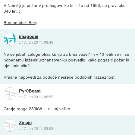
V Nemčiji je požar v premogovniku ki tli že od 1668, se pravi okoli
340 let. ;)
Brennender_Berg
imagodei
::
17. jan 2011, 08:48
Ne se jebat, zaloge plina kurijo za brez veze? In v 40 letih se ni še
nobenemu inženirju/znanstveniku posvetilo, kako pogasiti požar in
ujeti tale plin?
Krasne napovedi za bodoče nesreče podobnih razsežnosti.
Pyr0Beast
::
17. jan 2011, 08:53
Gretje ranga 250kW ... ni kaj veliko.
Zmajc
::
17. jan 2011, 08:58