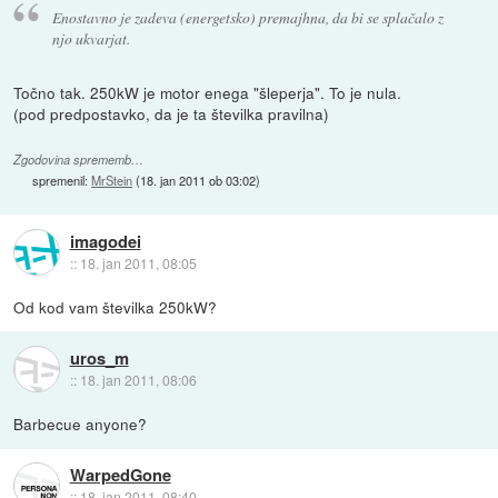
Enostavno je zadeva (energetsko) premajhna, da bi se splačalo z
njo ukvarjat.
Točno tak. 250kW je motor enega "šleperja". To je nula.
(pod predpostavko, da je ta številka pravilna)
Zgodovina sprememb…
spremenil:
MrStein
(
18. jan 2011 ob 03:02
)
imagodei
::
18. jan 2011, 08:05
Od kod vam številka 250kW?
uros_m
::
18. jan 2011, 08:06
Barbecue anyone?
WarpedGone
::
18. jan 2011, 08:40