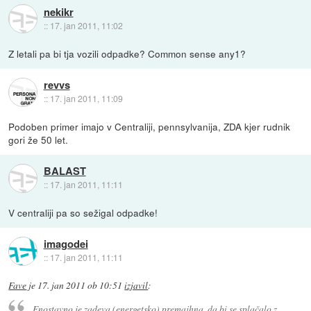
nekikr
::
17. jan 2011, 11:02
Z letali pa bi tja vozili odpadke? Common sense any1?
revvs
::
17. jan 2011, 11:09
Podoben primer imajo v Centraliji, pennsylvanija, ZDA kjer rudnik
gori že 50 let.
BALAST
::
17. jan 2011, 11:11
V centraliji pa so sežigal odpadke!
imagodei
::
17. jan 2011, 11:11
Fave
je
17. jan 2011 ob 10:51
izjavil
:
Enostavno je zadeva (energetsko) premajhna, da bi se splačalo z