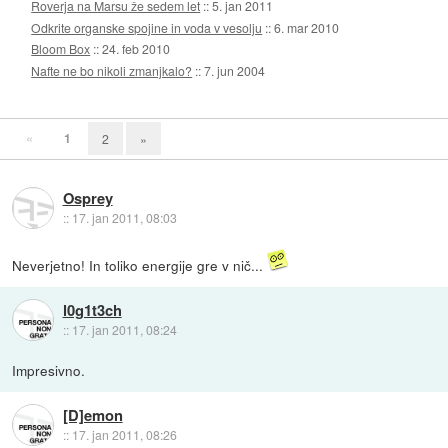
Roverja na Marsu že sedem let
::
5. jan 2011
Odkrite organske spojine in voda v vesolju
::
6. mar 2010
Bloom Box
::
24. feb 2010
Nafte ne bo nikoli zmanjkalo?
::
7. jun 2004
«
1
2
»
Osprey
::
17. jan 2011, 08:03
Neverjetno! In toliko energije gre v nič...
l0g1t3ch
::
17. jan 2011, 08:24
Impresivno.
[D]emon
::
17. jan 2011, 08:26