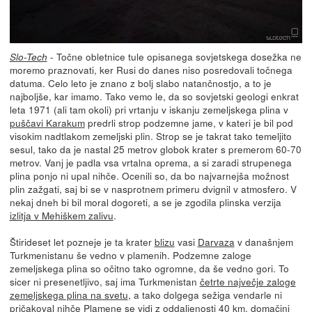
- Točne obletnice tule opisanega sovjetskega dosežka ne
Slo-Tech
moremo praznovati, ker Rusi do danes niso posredovali točnega
datuma. Celo leto je znano z bolj slabo natančnostjo, a to je
najboljše, kar imamo. Tako vemo le, da so sovjetski geologi enkrat
leta 1971 (ali tam okoli) pri vrtanju v iskanju zemeljskega plina v
puščavi Karakum
predrli strop podzemne jame, v kateri je bil pod
visokim nadtlakom zemeljski plin. Strop se je takrat tako temeljito
sesul, tako da je nastal 25 metrov globok krater s premerom 60-70
metrov. Vanj je padla vsa vrtalna oprema, a si zaradi strupenega
plina ponjo ni upal nihče. Ocenili so, da bo najvarnejša možnost
plin zažgati, saj bi se v nasprotnem primeru dvignil v atmosfero. V
nekaj dneh bi bil moral dogoreti, a se je zgodila plinska verzija
izlitja v Mehiškem zalivu
.
Štirideset let pozneje je ta krater
blizu
vasi
Darvaza
v današnjem
Turkmenistanu še vedno v plamenih. Podzemne zaloge
zemeljskega plina so očitno tako ogromne, da še vedno gori. To
sicer ni presenetljivo, saj ima Turkmenistan
četrte največje zaloge
zemeljskega plina na svetu
, a tako dolgega sežiga vendarle ni
pričakoval nihče Plamene se vidi z oddaljenosti 40 km, domačini