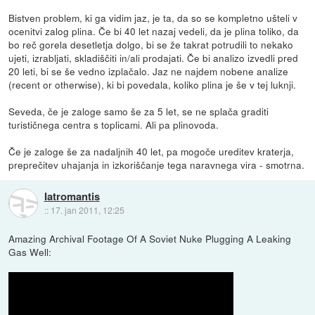
Bistven problem, ki ga vidim jaz, je ta, da so se kompletno ušteli v
ocenitvi zalog plina. Če bi 40 let nazaj vedeli, da je plina toliko, da
bo reč gorela desetletja dolgo, bi se že takrat potrudili to nekako
ujeti, izrabljati, skladiščiti in/ali prodajati. Če bi analizo izvedli pred
20 leti, bi se še vedno izplačalo. Jaz ne najdem nobene analize
(recent or otherwise), ki bi povedala, koliko plina je še v tej luknji.
Seveda, če je zaloge samo še za 5 let, se ne splača graditi
turističnega centra s toplicami. Ali pa plinovoda.
Če je zaloge še za nadaljnih 40 let, pa mogoče ureditev kraterja,
preprečitev uhajanja in izkoriščanje tega naravnega vira - smotrna.
Iatromantis
::
17. jan 2011, 12:25
Amazing Archival Footage Of A Soviet Nuke Plugging A Leaking
Gas Well: