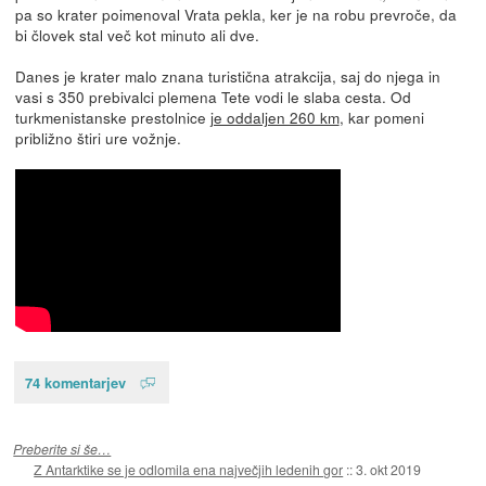
pa so krater poimenoval Vrata pekla, ker je na robu prevroče, da
bi človek stal več kot minuto ali dve.
Danes je krater malo znana turistična atrakcija, saj do njega in
vasi s 350 prebivalci plemena Tete vodi le slaba cesta. Od
turkmenistanske prestolnice
je oddaljen 260 km
, kar pomeni
približno štiri ure vožnje.
74 komentarjev
Preberite si še…
Z Antarktike se je odlomila ena največjih ledenih gor
::
3. okt 2019