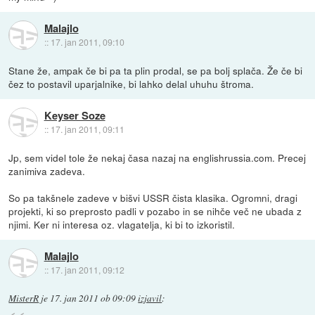
Malajlo
::
17. jan 2011, 09:10
Stane že, ampak če bi pa ta plin prodal, se pa bolj splača. Že če bi
čez to postavil uparjalnike, bi lahko delal uhuhu štroma.
Keyser Soze
::
17. jan 2011, 09:11
Jp, sem videl tole že nekaj časa nazaj na englishrussia.com. Precej
zanimiva zadeva.
So pa takšnele zadeve v bišvi USSR čista klasika. Ogromni, dragi
projekti, ki so preprosto padli v pozabo in se nihče več ne ubada z
njimi. Ker ni interesa oz. vlagatelja, ki bi to izkoristil.
Malajlo
::
17. jan 2011, 09:12
MisterR
je
17. jan 2011 ob 09:09
izjavil
: