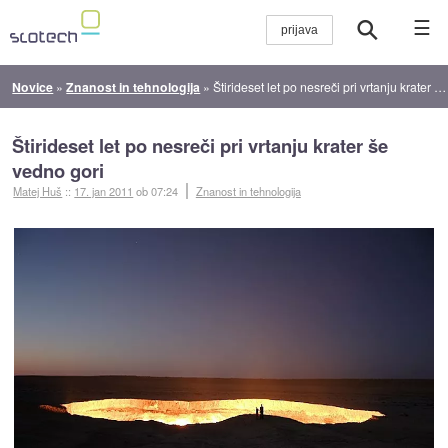
☰
Novice
»
Znanost in tehnologija
»
Štirideset let po nesreči pri vrtanju krater še vedno gori
Štirideset let po nesreči pri vrtanju krater še
vedno gori
Matej Huš
::
17. jan 2011
ob 07:24
Znanost in tehnologija