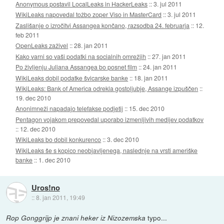
Anonymous postavil LocalLeaks in HackerLeaks
::
3. jul 2011
WikiLeaks napovedal tožbo zoper Viso in MasterCard
::
3. jul 2011
Zaslišanje o izročitvi Assangea končano, razsodba 24. februarja
::
12.
feb 2011
OpenLeaks zaživel
::
28. jan 2011
Kako varni so vaši podatki na socialnih omrežjih
::
27. jan 2011
Po življenju Juliana Assangea bo posnet film
::
24. jan 2011
WikiLeaks dobil podatke švicarske banke
::
18. jan 2011
WikiLeaks: Bank of America odrekla gostoljubje, Assange izpuščen
::
19. dec 2010
Anonimneži napadajo telefakse podjetij
::
15. dec 2010
Pentagon vojakom prepovedal uporabo izmenljivih medijev podatkov
::
12. dec 2010
WikiLeaks bo dobil konkurenco
::
3. dec 2010
WikiLeaks še s kopico neobjavljenega, naslednje na vrsti ameriške
banke
::
1. dec 2010
Uros!no
::
8. jan 2011, 19:49
typo...
Rop Gonggrijp je znani heker iz Nizozemska