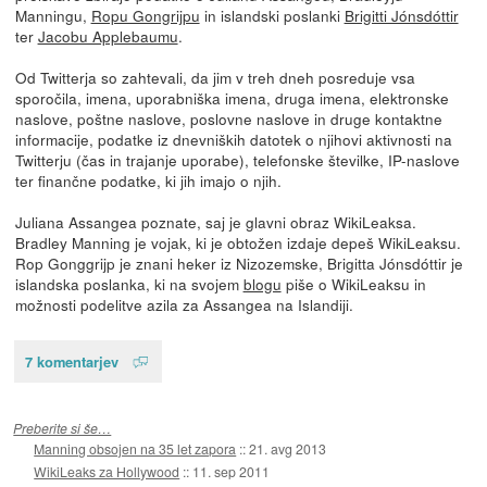
Manningu,
Ropu Gongrijpu
in islandski poslanki
Brigitti Jónsdóttir
ter
Jacobu Applebaumu
.
Od Twitterja so zahtevali, da jim v treh dneh posreduje vsa
sporočila, imena, uporabniška imena, druga imena, elektronske
naslove, poštne naslove, poslovne naslove in druge kontaktne
informacije, podatke iz dnevniških datotek o njihovi aktivnosti na
Twitterju (čas in trajanje uporabe), telefonske številke, IP-naslove
ter finančne podatke, ki jih imajo o njih.
Juliana Assangea poznate, saj je glavni obraz WikiLeaksa.
Bradley Manning je vojak, ki je obtožen izdaje depeš WikiLeaksu.
Rop Gonggrijp je znani heker iz Nizozemske, Brigitta Jónsdóttir je
islandska poslanka, ki na svojem
blogu
piše o WikiLeaksu in
možnosti podelitve azila za Assangea na Islandiji.
7 komentarjev
Preberite si še…
Manning obsojen na 35 let zapora
::
21. avg 2013
WikiLeaks za Hollywood
::
11. sep 2011