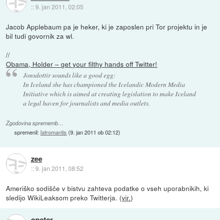
::
9. jan 2011, 02:05
Jacob Applebaum pa je heker, ki je zaposlen pri Tor projektu in je
bil tudi govornik za wl.
//
Obama, Holder – get your filthy hands off Twitter!
Jonsdottir sounds like a good egg:
In Iceland she has championed the Icelandic Modern Media
Initiative which is aimed at creating legislation to make Iceland
a legal haven for journalists and media outlets.
Zgodovina sprememb…
spremenil:
Iatromantis
(
9. jan 2011 ob 02:12
)
zee
::
9. jan 2011, 08:52
Ameriško sodišče v bistvu zahteva podatke o vseh uporabnikih, ki
sledijo WikiLeaksom preko Twitterja. (
vir.
)
opeter