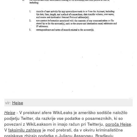
vir:
Heise
- V preiskavi afere WikiLeaks je ameriško sodišče naložilo
Heise
podjetju Twitter, da razkrije vse podatke o posameznikih, ki so
povezani z WikiLeaksom in imajo račun pri Twitterju,
poroča Heise
.
V
faksimilu zahteve
je moč prebrati, da v okviru kriminalistične
preiskave zbirajo podatke o Julianu Assangeu, Bradleyju