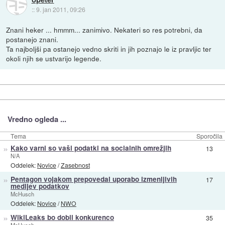
::
9. jan 2011, 09:26
Znani heker ... hmmm... zanimivo. Nekateri so res potrebni, da
postanejo znani.
Ta najboljši pa ostanejo vedno skriti in jih poznajo le iz pravljic ter
okoli njih se ustvarijo legende.
Vredno ogleda ...
Tema
Sporočila
»
Kako varni so vaši podatki na socialnih omrežjih
13
N/A
Oddelek:
Novice
/
Zasebnost
»
Pentagon vojakom prepovedal uporabo izmenljivih
17
medijev podatkov
McHusch
Oddelek:
Novice
/
NWO
»
WikiLeaks bo dobil konkurenco
35
McHusch