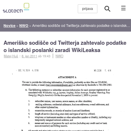
☰
Novice
»
NWO
»
Ameriško sodišče od Twitterja zahtevalo podatke o islandski poslanki zaradi WikiLeaksa
Ameriško sodišče od Twitterja zahtevalo podatke
o islandski poslanki zaradi WikiLeaksa
Matej Huš
::
8. jan 2011
ob 19:43
NWO