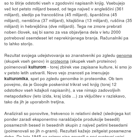
so to štirje odstotki vseh v zgodovini napisanih knjig. Vsebujejo
več kot petsto milijard besed, od tega največ v angleščini (361
milijard), sledijo pa francoščina (45 milijard), španščina (45
milijard), nemščina (37 milijard), kitajščina (13 milijard), ruščina (35
milijard) in hebrejščina (dve milijardi). Tega ne zmore prebrati
noben človek, saj bi samo za vsa objavljena dela v letu 2000
potreboval osemdeset let neprekinjenega branja. Računalniki pa
to lahko storijo.
Rezultat svojega udejstvovanja so znanstveniki po zgledu
genoma
(skupek vseh genov) in
proteoma
(skupek vseh proteinov)
poimenovali
- torej zbirek vse zapisane kulture, ki smo jo
kulturom
v petsto letih ustvarili. Novo vejo znanosti pa imenujejo
, spet po zgledu genomike in proteomike. Ob tem
kulturomika
povejmo, da je Google poskeniral trikrat več knjig (torej 12
odstotkov vseh kdajkoli napisanih), a vse nimajo zadovoljivih
metapodatkov (leto izida, kraj izida ...) za vključitev v raziskavo,
tako da jih je uporabnih tretjina.
Analizirali so ponovitve, frekvenco in relativni delež (slednjega kot
ponder zaradi eksponentno naraščajoče produkcije besedil)
posameznih besed in besednih skupin z največ petimi besedami
(poimenovali so jih
-grami). Rezultati kažejo zeitgeist posamezne
n
dobe. Do leta 1945 na primer niso govorili o prvi svetovni vojni,