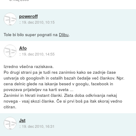
poweroff
::
19. dec 2010, 10:15
Tole bi bilo super pognati na
Dlibu
.
Afo
::
19. dec 2010, 14:55
Izredno všečna raziskava.
Po drugi strani pa je tudi res zanimivo kako se zadnje čase
ustvarja ob googlovih in ostalih bazah čedalje več člankov. Npr.
cena delnic glede na iskanje besed v googlu, facebook in
povezava prijateljev na karti sveta ...
Zanimivi in hkrati instant članki. Zlata doba odkrivanja nekaj
novega - vsaj skozi članke. Če si prvi boš pa itak skoraj vedno
citiran.
Jst
::
19. dec 2010, 16:31