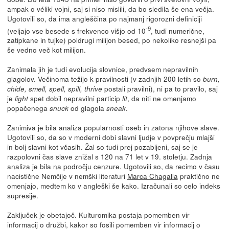
ampak o véliki vojni, saj si niso mislili, da bo sledila še ena večja.
Ugotovili so, da ima angleščina po najmanj rigorozni definiciji
-9
(veljajo vse besede s frekvenco višjo od 10
, tudi numerične,
zatipkane in tujke) poldrugi milijon besed, po nekoliko resnejši pa
še vedno več kot milijon.
Zanimala jih je tudi evolucija slovnice, predvsem nepravilnih
glagolov. Večinoma težijo k pravilnosti (v zadnjih 200 letih so
burn,
postali pravilni), ni pa to pravilo, saj
chide, smell, spell, spill, thrive
je
spet dobil nepravilni particip
, da niti ne omenjamo
light
lit
popačenega
od glagola
.
snuck
sneak
Zanimiva je bila analiza popularnosti oseb in zatona njihove slave.
Ugotovili so, da so v moderni dobi slavni ljudje v povprečju mlajši
in bolj slavni kot včasih. Žal so tudi prej pozabljeni, saj se je
razpolovni čas slave znižal s 120 na 71 let v 19. stoletju. Zadnja
analiza je bila na področju cenzure. Ugotovili so, da recimo v času
nacistične Nemčije v nemški literaturi
Marca Chagalla
praktično ne
omenjajo, medtem ko v angleški še kako. Izračunali so celo indeks
supresije.
Zaključek je obetajoč. Kulturomika postaja pomemben vir
informacij o družbi, kakor so fosili pomemben vir informacij o