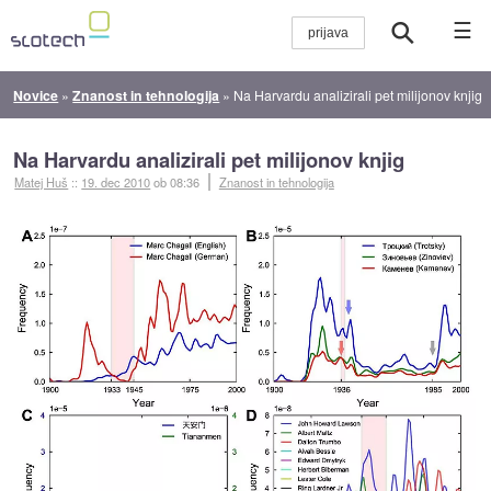
☰
Novice
»
Znanost in tehnologija
»
Na Harvardu analizirali pet milijonov knjig
Na Harvardu analizirali pet milijonov knjig
Matej Huš
::
19. dec 2010
ob 08:36
Znanost in tehnologija