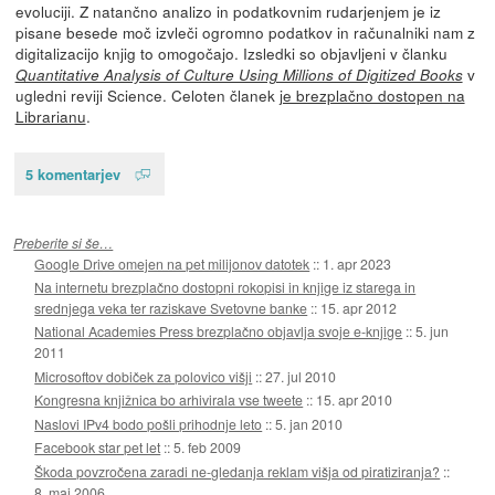
evoluciji. Z natančno analizo in podatkovnim rudarjenjem je iz
pisane besede moč izvleči ogromno podatkov in računalniki nam z
digitalizacijo knjig to omogočajo. Izsledki so objavljeni v članku
v
Quantitative Analysis of Culture Using Millions of Digitized Books
ugledni reviji Science. Celoten članek
je brezplačno dostopen na
Librarianu
.
5 komentarjev
Preberite si še…
Google Drive omejen na pet milijonov datotek
::
1. apr 2023
Na internetu brezplačno dostopni rokopisi in knjige iz starega in
srednjega veka ter raziskave Svetovne banke
::
15. apr 2012
National Academies Press brezplačno objavlja svoje e-knjige
::
5. jun
2011
Microsoftov dobiček za polovico višji
::
27. jul 2010
Kongresna knjižnica bo arhivirala vse tweete
::
15. apr 2010
Naslovi IPv4 bodo pošli prihodnje leto
::
5. jan 2010
Facebook star pet let
::
5. feb 2009
Škoda povzročena zaradi ne-gledanja reklam višja od piratiziranja?
::
8. maj 2006