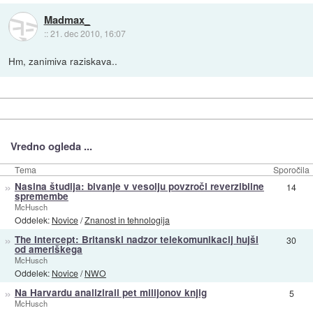
Madmax_
::
21. dec 2010, 16:07
Hm, zanimiva raziskava..
Vredno ogleda ...
Tema
Sporočila
»
Nasina študija: bivanje v vesolju povzroči reverzibilne
14
spremembe
McHusch
Oddelek:
Novice
/
Znanost in tehnologija
»
The Intercept: Britanski nadzor telekomunikacij hujši
30
od ameriškega
McHusch
Oddelek:
Novice
/
NWO
»
Na Harvardu analizirali pet milijonov knjig
5
McHusch