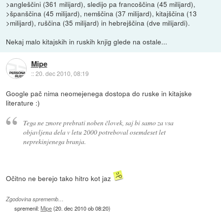
>angleščini (361 milijard), sledijo pa francoščina (45 milijard),
>španščina (45 milijard), nemščina (37 milijard), kitajščina (13
>milijard), ruščina (35 milijard) in hebrejščina (dve milijardi).
Nekaj malo kitajskih in ruskih knjig glede na ostale...
Mipe
::
20. dec 2010, 08:19
Google pač nima neomejenega dostopa do ruske in kitajske
literature :)
Tega ne zmore prebrati noben človek, saj bi samo za vsa
objavljena dela v letu 2000 potreboval osemdeset let
neprekinjenega branja.
Očitno ne berejo tako hitro kot jaz
Zgodovina sprememb…
spremenil:
Mipe
(
20. dec 2010 ob 08:20
)