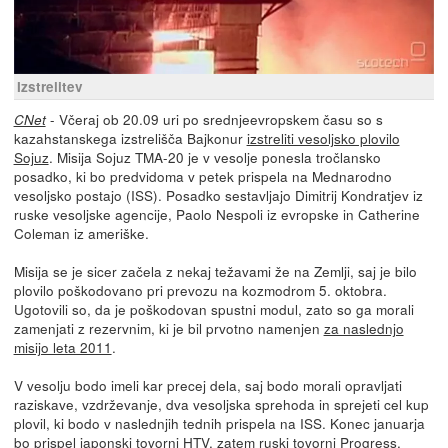
Izstrelitev
- Včeraj ob 20.09 uri po srednjeevropskem času so s
CNet
kazahstanskega izstrelišča Bajkonur
izstreliti vesoljsko plovilo
Sojuz
. Misija Sojuz TMA-20 je v vesolje ponesla tročlansko
posadko, ki bo predvidoma v petek prispela na Mednarodno
vesoljsko postajo (ISS). Posadko sestavljajo Dimitrij Kondratjev iz
ruske vesoljske agencije, Paolo Nespoli iz evropske in Catherine
Coleman iz ameriške.
Misija se je sicer začela z nekaj težavami že na Zemlji, saj je bilo
plovilo poškodovano pri prevozu na kozmodrom 5. oktobra.
Ugotovili so, da je poškodovan spustni modul, zato so ga morali
zamenjati z rezervnim, ki je bil prvotno namenjen
za naslednjo
misijo leta 2011
.
V vesolju bodo imeli kar precej dela, saj bodo morali opravljati
raziskave, vzdrževanje, dva vesoljska sprehoda in sprejeti cel kup
plovil, ki bodo v naslednjih tednih prispela na ISS. Konec januarja
bo prispel japonski tovorni
HTV
, zatem ruski tovorni
Progress
,