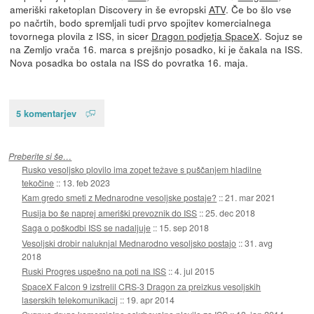
ameriški raketoplan Discovery in še evropski
ATV
. Če bo šlo vse
po načrtih, bodo spremljali tudi prvo spojitev komercialnega
tovornega plovila z ISS, in sicer
Dragon podjetja SpaceX
. Sojuz se
na Zemljo vrača 16. marca s prejšnjo posadko, ki je čakala na ISS.
Nova posadka bo ostala na ISS do povratka 16. maja.
5 komentarjev
Preberite si še…
Rusko vesoljsko plovilo ima zopet težave s puščanjem hladilne
tekočine
::
13. feb 2023
Kam gredo smeti z Mednarodne vesoljske postaje?
::
21. mar 2021
Rusija bo še naprej ameriški prevoznik do ISS
::
25. dec 2018
Saga o poškodbi ISS se nadaljuje
::
15. sep 2018
Vesoljski drobir naluknjal Mednarodno vesoljsko postajo
::
31. avg
2018
Ruski Progres uspešno na poti na ISS
::
4. jul 2015
SpaceX Falcon 9 izstrelil CRS-3 Dragon za preizkus vesoljskih
laserskih telekomunikacij
::
19. apr 2014