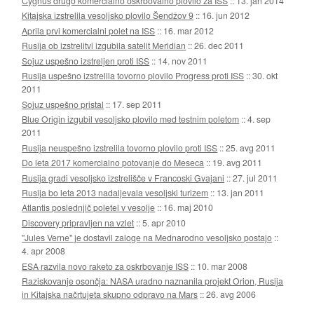
Cygnus drugo komercialno oskrbovalno plovilo za ISS
::
13. jan 2014
Kitajska izstrelila vesoljsko plovilo Šendžov 9
::
16. jun 2012
Aprila prvi komercialni polet na ISS
::
16. mar 2012
Rusija ob izstrelitvi izgubila satelit Meridian
::
26. dec 2011
Sojuz uspešno izstreljen proti ISS
::
14. nov 2011
Rusija uspešno izstrelila tovorno plovilo Progress proti ISS
::
30. okt
2011
Sojuz uspešno pristal
::
17. sep 2011
Blue Origin izgubil vesoljsko plovilo med testnim poletom
::
4. sep
2011
Rusija neuspešno izstrelila tovorno plovilo proti ISS
::
25. avg 2011
Do leta 2017 komercialno potovanje do Meseca
::
19. avg 2011
Rusija gradi vesoljsko izstrelišče v Francoski Gvajani
::
27. jul 2011
Rusija bo leta 2013 nadaljevala vesoljski turizem
::
13. jan 2011
Atlantis poslednjič poletel v vesolje
::
16. maj 2010
Discovery pripravljen na vzlet
::
5. apr 2010
"Jules Verne" je dostavil zaloge na Mednarodno vesoljsko postajo
::
4. apr 2008
ESA razvila novo raketo za oskrbovanje ISS
::
10. mar 2008
Raziskovanje osončja: NASA uradno naznanila projekt Orion, Rusija
in Kitajska načrtujeta skupno odpravo na Mars
::
26. avg 2006