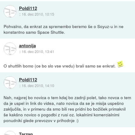
Poldi112
::
16. dec 2010, 10:15
Pohvalno, da enkrat za spremembo beremo še o Soyuz-u in ne
konstantno samo Space Shuttle.
antonija
::
16. dec 2010, 13:41
O shuttlih bomo (ce bo slo vse vredu) brali samo se enkrat.
Poldi112
::
16. dec 2010, 14:10
Nah, najprej bo novica o tem kdaj bo zadnji polet, tako novca o tem
da je uspel in link do videa, nato novica da se je misija uspešno
zaključila, in v primeru da smo bili res pridni bo božiček primaknil
še kakšno novico o pogodbi z rusi oz. lokalnimi komercialnimi
ponudniki glede prevozov v prihodnje :)
Tarzan