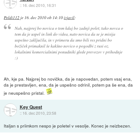
::
16. dec 2010, 16:31
Poldi112
je
16. dec 2010 ob 14:10
izjavil
:
Nah, najprej bo novica o tem kdaj bo zadnji polet, tako novca o
tem da je uspel in link do videa, nato novica da se je misija
uspešno zaključila, in v primeru da smo bili res pridni bo
božiček primaknil še kakšno novico o pogodbi z rusi oz.
lokalnimi komercialnimi ponudniki glede prevozov v prihodnje
:)
Ah, kje pa. Najprej bo novička, da je napovedan, potem vsaj ena,
da je prestavljen, ena, da je uspešno odrinil, potem pa še ena, da
je neuspešno pristal.
Key Quest
::
16. dec 2010, 23:58
Italjan s priimkom nespo je poletel v vesolje. Konec je neizbezen.