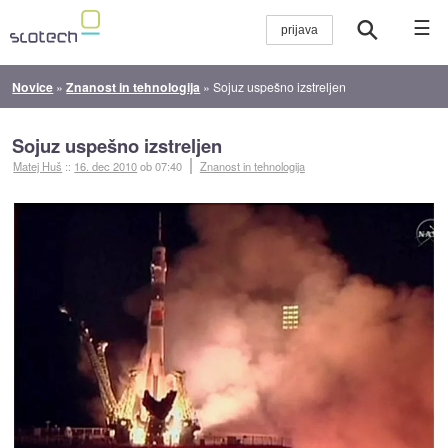
☰
Novice
»
Znanost in tehnologija
»
Sojuz uspešno izstreljen
Sojuz uspešno izstreljen
Matej Huš
::
16. dec 2010
ob 07:40
Znanost in tehnologija