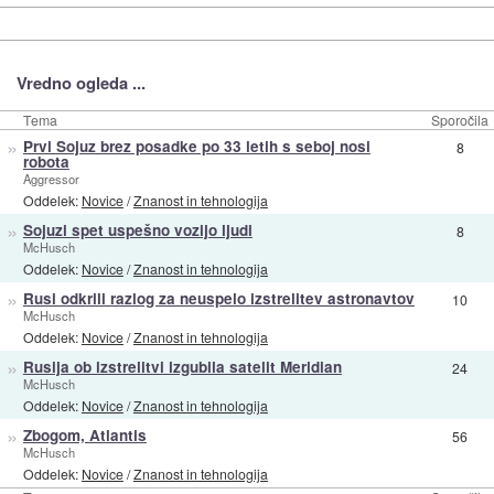
Vredno ogleda ...
Tema
Sporočila
»
Prvi Sojuz brez posadke po 33 letih s seboj nosi
8
robota
Aggressor
Oddelek:
Novice
/
Znanost in tehnologija
»
Sojuzi spet uspešno vozijo ljudi
8
McHusch
Oddelek:
Novice
/
Znanost in tehnologija
»
Rusi odkrili razlog za neuspelo izstrelitev astronavtov
10
McHusch
Oddelek:
Novice
/
Znanost in tehnologija
»
Rusija ob izstrelitvi izgubila satelit Meridian
24
McHusch
Oddelek:
Novice
/
Znanost in tehnologija
»
Zbogom, Atlantis
56
McHusch
Oddelek:
Novice
/
Znanost in tehnologija