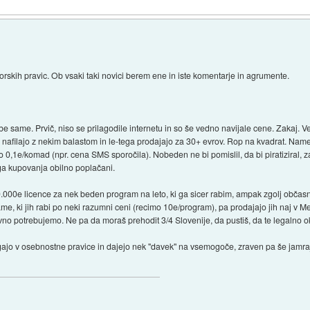
orskih pravic. Ob vsaki taki novici berem ene in iste komentarje in agrumente.
žbe same. Prvič, niso se prilagodile internetu in so še vedno navijale cene. Zakaj.
lo nafilajo z nekim balastom in le-tega prodajajo za 30+ evrov. Rop na kvadrat. Na
0,1e/komad (npr. cena SMS sporočila). Nobeden ne bi pomislil, da bi piratiziral, za
ga kupovanja obilno poplačani.
0.000e licence za nek beden program na leto, ki ga sicer rabim, ampak zgolj občasno
me, ki jih rabi po neki razumni ceni (recimo 10e/program), pa prodajajo jih naj v M
evno potrebujemo. Ne pa da moraš prehodit 3/4 Slovenije, da pustiš, da te legalno o
segajo v osebnostne pravice in dajejo nek "davek" na vsemogoče, zraven pa še jamraj