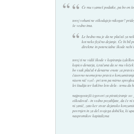
Če mu vzameš podatke, pa bo on še
torej vohuni ne oškodujejo nikogar? pridej
še vedno ima.
Le bedno mu je da ne plačaš za nekaj
kot neko fizično dejanje. Če bi bil 
direktne in potencialne škode nebi i
torej ti ne vidiš škode v kopiranju izdel
kopico denarja, izračuna da se mu vložek 
bo vsak plačal 4 denarne enote za pravico
časovno neomejeno pravico konzumiranja -
nisem nič vzel - pri tem pa mirno spregle
let študija ter kakšno leto dela - temu da
najpogostejši izgovori za piratiziranje so:
oškodoval - in vedno pozabljate, da če ni t
ni zanič, zato ker stvar dejansko konzumir
povrnjen in za del svojega dobička, ki up
nasprotnikov kapitalizma