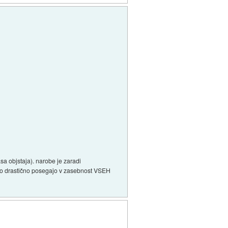
časa objstaja). narobe je zaradi
tako drastično posegajo v zasebnost VSEH