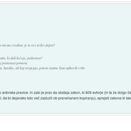
mestu vrednot. je to res težko dojeti?
stim, ki dolvlečejo, poštenost?
j poštenost pomeni.
, barabe, ali kaj tretjega), potem ostane lista njihovih vrlin
o avtorske pravice. in zato je prav da obstaja zakon, ki ščiti avtorje (in ta že dolgo 
l, da bi dejansko kdo več zaslužil ob prenehanem kopiranju), sprejeti zakone ki 