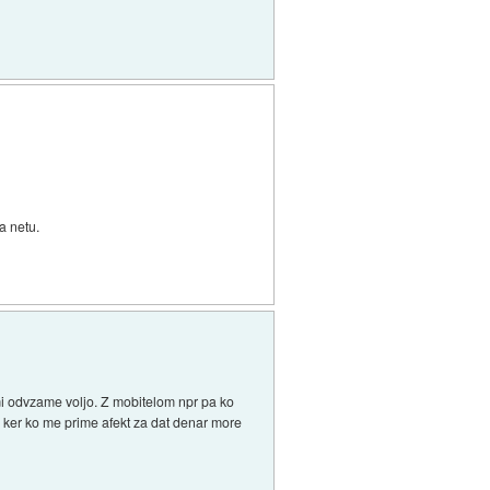
a netu.
mi odvzame voljo. Z mobitelom npr pa ko
o, ker ko me prime afekt za dat denar more