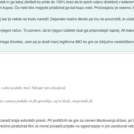
lek in ga takoj zbrišeš ko pride do 100% brez da bi sploh odpru direktorij v katere
kupec. Če nebi bilo mogoče piratizirat ga tud kupu nebi. Proizvajalcu je vseeno, ke
j kar je nekdo se trudu naredit. Dejansko realno škodo pa mu ne povzročiš, le užal
 njegov račun. To pomeni, da bi njegov izdelek ripal ga preprodajal naprej. Ali kako
lnega človeka...sam pa je dosti manj legitimna IMO ko gre za izključno nedobičkon
 vedno podatke imel. Nikogar nisi oškodoval
o vzamejo podatke in jih uporabijo, saj ni škode, nasprotnik jih
radi kraje avtorskih pravic. Pri političnih se gre za namen škodovanja državi, pri i
ecimo piratiziraš film, bi moral povabiti prijatle na ogled kopije in jim zaračunat vs