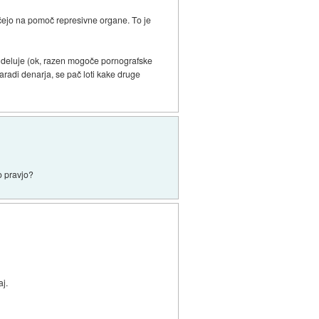
kličejo na pomoč represivne organe. To je
i in deluje (ok, razen mogoče pornografske
aradi denarja, se pač loti kake druge
o pravjo?
aj.