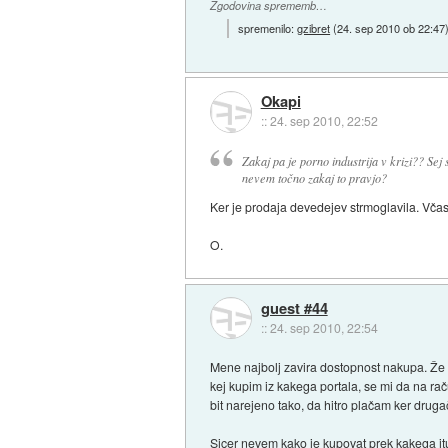
Zgodovina sprememb…
spremenilo:
gzibret
(
24. sep 2010 ob 22:47
Okapi
::
24. sep 2010, 22:52
Zakaj pa je porno industrija v krizi?? Sej
nevem točno zakaj to pravjo?
Ker je prodaja devedejev strmoglavila. Včasih
O.
guest #44
::
24. sep 2010, 22:54
Mene najbolj zavira dostopnost nakupa. Že 
kej kupim iz kakega portala, se mi da na rač
bit narejeno tako, da hitro plačam ker drug
Sicer nevem kako je kupovat prek kakega itu