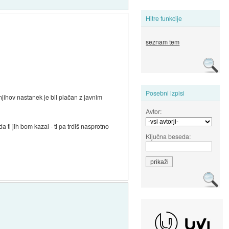
Hitre funkcije
seznam tem
Posebni izpisi
jihov nastanek je bil plačan z javnim
Avtor:
 ti jih bom kazal - ti pa trdiš nasprotno
Ključna beseda: