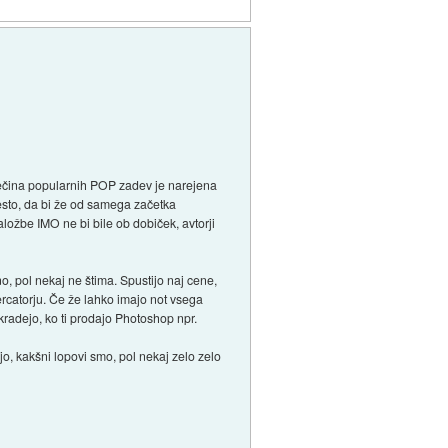
 Večina popularnih POP zadev je narejena
mesto, da bi že od samega začetka
ložbe IMO ne bi bile ob dobiček, avtorji
, pol nekaj ne štima. Spustijo naj cene,
ercatorju. Če že lahko imajo not vsega
kradejo, ko ti prodajo Photoshop npr.
o, kakšni lopovi smo, pol nekaj zelo zelo