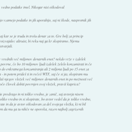
 vedno podatke imel. Nikogar nisi oškodoval
o vzamejo podatke in jih uporabijo, saj ni škode, nasprotnik jih
 kar se je trudu in trošu denar za to. Gre bolj za princip
proizvajalec altruist, bi reku naj ga kr skopiramo. Njemu
stvarjali.
kov vrednih več miljonov denarnih enot? nekdo vrže v izdelek
povrne, če bo 10 miljonov ljudi izdelek želelo konzumirati in če
 do enkratnega konzumiranja ali 2 miljona ljudi po 15 enot za
 in potem prideš ti in rečeš WTF, saj če si jaz skopiram mu
daš njegov vložek več miljonov denarnih enot in po možnosti več
 hoče človek dobiti povrnjen svoj vložek, praviš kaprica?
 je predrago in ni toliko vredno, je zanič, saj avtorja nisem
oliko vredno in si skopirate, bo avtor vedel da je toliko vredno,
ate in da je avtor oškodovan za del svojega vložka, ki ni bil
am da mu ga tu nihče ne oporeka, razen najbolj zagrizenih