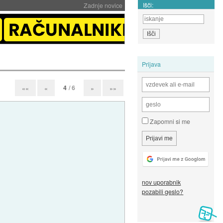
Išči:
Zadnje novice
Prijava
4
/ 6
««
«
»
»»
Zapomni si me
nov uporabnik
pozabili geslo?