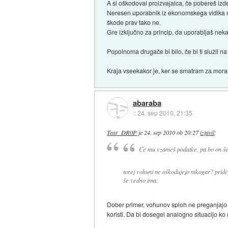
A si oškodoval proizvajalca, če pobereš izde
Neresen uporabnik iz ekonomskega vidika ni 
škode prav tako ne.
Gre izključno za princip, da uporabljaš neka
Popolnoma drugače bi bilo, če bi ti služil na
Kraja vseekakor je, ker se smatram za mora
abaraba
::
24. sep 2010, 21:35
Tear_DR0P
je
24. sep 2010 ob 20:27
izjavil
:
Če mu vzameš podatke, pa bo on še
torej vohuni ne oškodujejo nikogar? pridej
še vedno ima.
Dober primer, vohunov sploh ne preganjajo za
koristi. Da bi dosegel analogno situacijo ko r