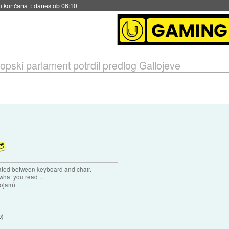
s ob 06:09
opski parlament potrdil predlog Gallojeve
cated between keyboard and chair.
hat you read ...
sojam).
0
)