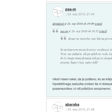
pss-m
::
24. sep 2010, 21:44
digitalcek
je
24. sep 2010 ob 19:09
izjavil
:
pss-m
je
24. sep 2010 ob 18:35
izjavil
:
denar ne more/ne sme biti na prvem 
In na katerem mestu lestvice vrednot je ti
Vem: na zadnjem, ali pa sploh ne vedo, ka
In če imajo manj denarja (ali pa so skopuhi
prazna. Super časi, super folk!
nikoli nisem rekel, da je pošteno, ko se kršij
hipotetičnega zaslužka (noben še ni dokaza
posameznikov. ni niti približno sorazmerno.
abaraba
::
24. sep 2010, 21:48