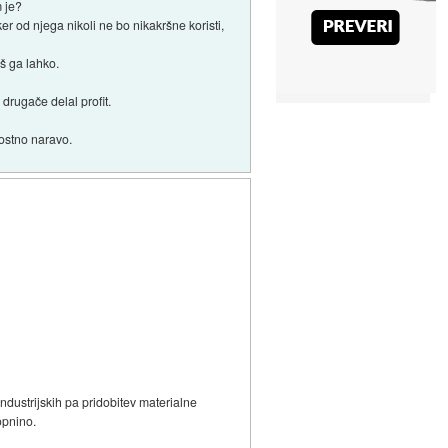
m je?
r od njega nikoli ne bo nikakršne koristi,
iš ga lahko.
 drugače delal profit.
ostno naravo.
ndustrijskih pa pridobitev materialne
topnino.