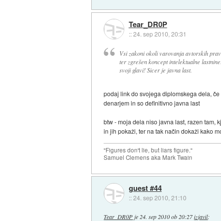
Tear_DR0P
::
24. sep 2010, 20:31
Vsi zakoni okoli varovanja avtorskih prav
ter zgrešen koncept intelektualne lastnine.
svoji glavi! Sicer je javna last.
podaj link do svojega diplomskega dela, če 
denarjem in so definitivno javna last
btw - moja dela niso javna last, razen tam, k
in jih pokaži, ter na tak način dokaži kako 
"Figures don't lie, but liars figure."
Samuel Clemens aka Mark Twain
guest #44
::
24. sep 2010, 21:10
Tear_DR0P
je
24. sep 2010 ob 20:27
izjavil
: