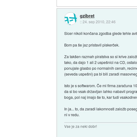
gzibret
::
24. sep 2010, 22:46
Sicer nikoli končana zgodba glede tehle avt
Bom pa še jaz pristavil piskerček.
Za takšen razmah piratstva so si krive zalo
tako, da dajo 1 ali 2 uspešnici na CD, osta
ponujale glasbo po normalnih cenah, recimo 
(seveda uspešni) pa bi bili zaradi masovne
Isto je s softwarom. Če mi firma zaračuna 1
da si bo vsak državljan lahko nabavil progra
boga, pol naj imajo še to, kar tudi vsakodn
In ja... to, da zaradi lakomnosti založb po
ni v redu.
Vse je za neki dobr!