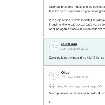
Sicer pa, prizadete industrije bi se pač mor
tako kot da bi prepovedali digitalno fotograf
Igre grejo online, v filmih industriji se raz
industrije ki jo je pač povozil čas). No, pa
obrti, polaganja ploščic ali slikopleskartva r
guest #44
::
24. sep 2010, 22:30
Zakaj pa je porno industrija v krizi?? Sej s
Okapi
::
24. sep 2010, 22:46
podaj link do svojega diplomskega dela,
Vse diplomske (in magisteriji in doktorati) s
O.