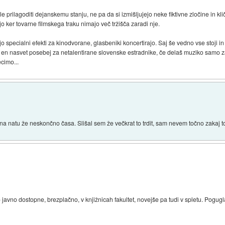
ale prilagoditi dejanskemu stanju, ne pa da si izmišljujejo neke fiktivne zločine in 
ijo ker tovarne filmskega traku nimajo več tržišča zaradi nje.
vijajo specialni efekti za kinodvorane, glasbeniki koncertirajo. Saj še vedno vse stoj
 še en nasvet posebej za netalentirane slovenske estradnike, če delaš muziko samo z
ecimo...
o na natu že neskončno časa. Slišal sem že večkrat to trdit, sam nevem točno zakaj t
o javno dostopne, brezplačno, v knjižnicah fakultet, novejše pa tudi v spletu. Pogugl