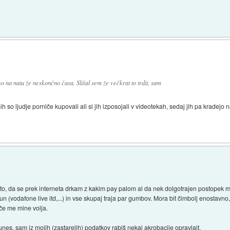
)
 so na natu že neskončno časa. Slišal sem že večkrat to trdit, sam
 so ljudje porniče kupovali ali si jih izposojali v videotekah, sedaj jih pa kradejo n
to, da se prek interneta drkam z kakim pay palom al da nek dolgotrajen postopek 
un (vodafone live itd,...) in vse skupaj traja par gumbov. Mora bit čimbolj enostavn
ače me mine volja.
nes, sam iz mojih (zastarelih) podatkov rabiš nekaj akrobacije opravlajt.