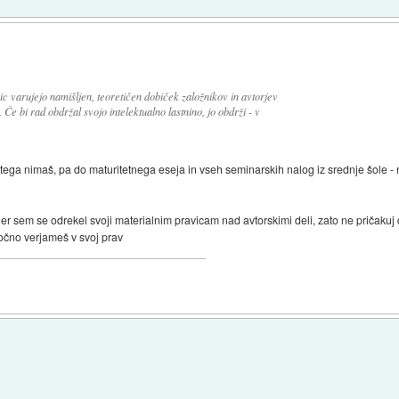
ic varujejo namišljen, teoretičen dobiček založnikov in avtorjev
 Če bi rad obdržal svojo intelektualno lastnino, jo obdrži - v
tega nimaš, pa do maturitetnega eseja in vseh seminarskih nalog iz srednje šole - n
jer sem se odrekel svoji materialnim pravicam nad avtorskimi deli, zato ne pričakuj da
močno verjameš v svoj prav