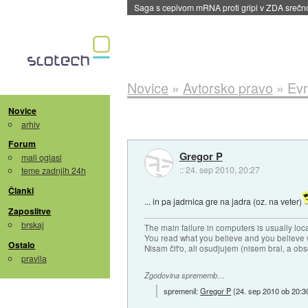
BMW v vozilih začel predvajati reklame
::
dane
Novice
»
Avtorsko pravo
»
Evr
Novice
arhiv
Forum
Gregor P
mali oglasi
::
24. sep 2010, 20:27
teme zadnjih 24h
Članki
... in pa jadrnica gre na jadra (oz. na veter)
Zaposlitve
brskaj
The main failure in computers is usually lo
You read what you believe and you believe w
Ostalo
Nisam čit'o, ali osudjujem (nisem bral, a ob
pravila
Zgodovina sprememb…
spremenil:
Gregor P
(
24. sep 2010 ob 20:3