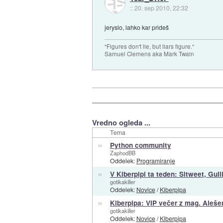
::
20. sep 2010, 22:32
jeryslo, lahko kar prideš
"Figures don't lie, but liars figure."
Samuel Clemens aka Mark Twain
Vredno ogleda ...
Tema
»
Python community
ZaphodBB
Oddelek:
Programiranje
»
V Kiberpipi ta teden: Sitweet, Gull
gotikakiller
Oddelek:
Novice
/
Kiberpipa
»
Kiberpipa: VIP večer z mag. Aleš
gotikakiller
Oddelek:
Novice
/
Kiberpipa