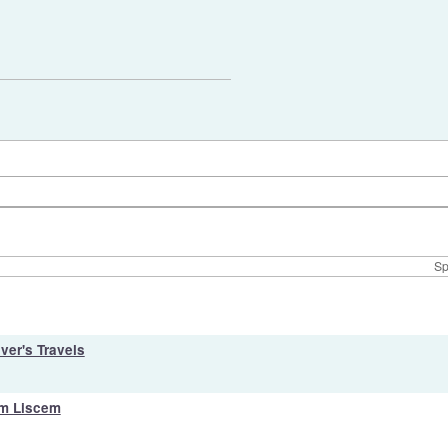
Sp
iver's Travels
em Liscem