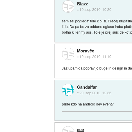
Blazz
::
19. sep 2010, 10:20
sem šel pogledat tole kibi.si. Precej bugas
itd.). Da pa bo za oddane oglase treba plača
bolha killer my ass. Tole je prej suicide kot p
Moravče
::
19. sep 2010, 11:10
Jaz upam da popravijo buge in design in da
Gandalfar
::
20. sep 2010, 12:36
pride kdo na android dev event?
eee