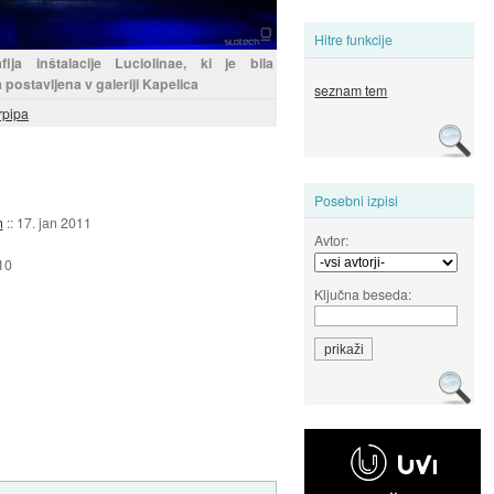
Hitre funkcije
fija inštalacije Luciolinae, ki je bila
 postavljena v galeriji Kapelica
seznam tem
rpipa
Posebni izpisi
h
::
17. jan 2011
Avtor:
10
Ključna beseda: