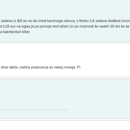
ta zadeva (v IE6 se ne da vnest bančnega računa, v firefox 3.6 zadeva dostkrat zmr
t 0,25 eur na oglas je pa pomoje smrt strani (in po možnosti še vsakih 30 dni ko se 
a kakršenkoli killer.
 stvar steče, načela poslovanja so nekaj novega :P!