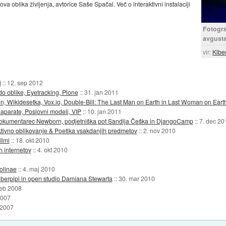
ova oblika življenja, avtorice Saše Spačal. Več o interaktivni instalaciji
Fotogra
avgusta
vir:
Kibe
i
::
12. sep 2012
 do oblike, Eyetracking, Plone
::
31. jan 2011
on, Wikidesetka, Vox.io, Double-Bill: The Last Man on Earth in Last Woman on Eart
oaparate, Poslovni modeli, VIP
::
10. jan 2011
, dokumentarec Newborn, podjetniška pot Sandija Češka in DjangoCamp
::
7. dec 20
aktivno oblikovanje & Poetika vsakdanjih predmetov
::
2. nov 2010
ilmi
::
18. okt 2010
h internetov
::
4. okt 2010
iolinae
::
4. maj 2010
erpipi in open studio Damiana Stewarta
::
30. mar 2010
feb 2008
2007
 2007