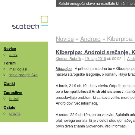
Kalshi omogoča stave na rezultate kliničnih pr
Novice
»
Android
»
Kiberpipa: 
Novice
Kiberpipa: Android srečanje, Ki
arhiv
Klemen Robnik
::
19. sep 2010
ob 00:02
Andr
Forum
Kiberpipa
- V prihodnjem tednu bo v Kiberpipi p
mali oglasi
načelu starogrške Isegorije, o romanu Raya Bra
teme zadnjih 24h
Članki
V torek, 21.9 ob 19h, bo v okviru Odprtih termino
bo o
kompatiblnosti Android sistemov
: razli
Zaposlitve
predstavljajo problem, ki zahteva veliko mero poz
brskaj
Androidov.
Več informacij
.
Ostalo
pravila
V sredo, 22.9 ob 19h, pa bo v okviru Spletnih ur
plat novega portala, ki je v celoti plod domačega 
prvih dveh znanih Slovencev.
Več informacij
.