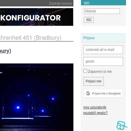
Išči:
Zadnje novice
Fahrenheit 451 (Bradbury)
Prijava
bury)
Zapomni si me
nov uporabnik
pozabili geslo?