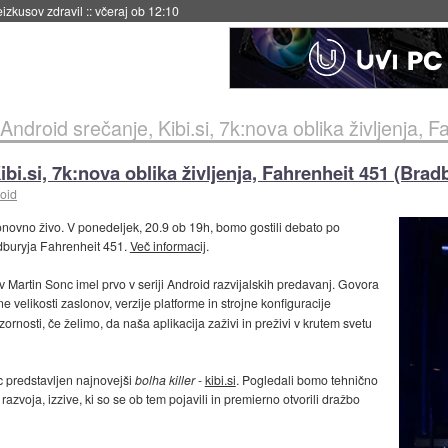
eizkusov zdravil
::
včeraj ob 12:10
Android srečanje, Kibi.si, 7k:nova oblika življenja, 
bi.si, 7k:nova oblika življenja, Fahrenheit 451 (Brad
oid
onovno živo. V ponedeljek, 20.9 ob 19h, bomo gostili debato po
dburyja Fahrenheit 451.
Več informacij
.
v Martin Sonc imel prvo v seriji Android razvijalskih predavanj. Govora
čne velikosti zaslonov, verzije platforme in strojne konfiguracije
ornosti, če želimo, da naša aplikacija zaživi in preživi v krutem svetu
ic predstavljen najnovejši
bolha killer
-
kibi.si
. Pogledali bomo tehnično
razvoja, izzive, ki so se ob tem pojavili in premierno otvorili dražbo