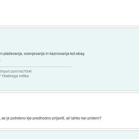
stem plačevanja, ocenjevanja in kaznovanja kot ebay.
.
/tinyurl.com/na7r54l
e" Hrabrega miška
, se je potrebno kje predhodno prijaviti, ali lahko kar pridem?