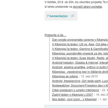
V četrtek, 23.9. ob 20h, bo otvoritev projekta 7k:n
si lahko preberete na
domači strani projekta
.
7 komentarjev
Preberite si še…
Dan proste programske opreme v Kiberpip
V Kiberpipi ta teden: US vs. Asia, Od slike
V Kiberpipi ta teden: Gaming & Gamificati
Kiberpipa: uporabniški vmesnik za dig. fot
V Kiberpipi ta teden: Suse Studio, Redis
Android hekaton, Glasba & internet, Inter
Android, spletna analitika, python in kultni f
Kiberpipa - zgodovina iger in čiščenje divji
Kiberpipa se odpira
::
12. sep 2010
Android, freeelancing, Girl geek party, Luc
Nodewatcher, Document Freedom day v Kib
Cikel predavanj o umetni inteligenci
::
22. 
Zadnji teden v Kiberpipi v 2007
::
16. dec 
Nov teden, novi izzivi... v Kiberpipi
::
1. apr