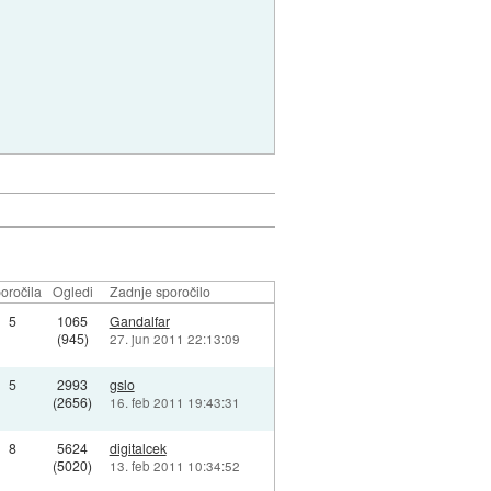
oročila
Ogledi
Zadnje sporočilo
5
1065
Gandalfar
(945)
27. jun 2011 22:13:09
5
2993
gslo
(2656)
16. feb 2011 19:43:31
8
5624
digitalcek
(5020)
13. feb 2011 10:34:52