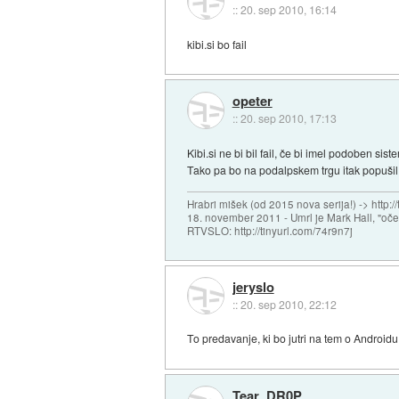
::
20. sep 2010, 16:14
kibi.si bo fail
opeter
::
20. sep 2010, 17:13
Kibi.si ne bi bil fail, če bi imel podoben si
Tako pa bo na podalpskem trgu itak popušil
Hrabri mišek (od 2015 nova serija!) -> http:/
18. november 2011 - Umrl je Mark Hall, "oč
RTVSLO: http://tinyurl.com/74r9n7j
jeryslo
::
20. sep 2010, 22:12
To predavanje, ki bo jutri na tem o Androidu
Tear_DR0P