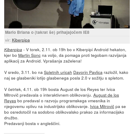
Mario Briana o (takrat še) prihajajočem IE8
vir:
Kiberpipa
- V torek, 2.11. ob 19h bo v Kiberpipi Android hekaton,
Kiberpipa
kjer bo
Martin Sonc
na voljo, da pomaga proti tegobam razvijanja
aplikacij za Android. Vprašanja zaželena!
V sredo, 3.11. bo na
Spletnih uricah
Davorin Pavlica
razložil, kako
naj se glasbeniki lotijo glasbenega posla 2.0 v sožitju s spletom.
V četrtek, 4.11. ob 19h bosta August de los Reyes ter Ivica
Mitrovič predavala o interaktivnem oblikovanju.
August de los
Reyes
bo predaval o razvoju programskega vmesnika in
njegovemu vplivu na industrijsko oblikovanje.
Ivica Mitrovič
pa se
bo osredotočil na sodobno oblikovalsko prakso za informacijsko
družbo.
Predavanji bosta v angleščini.