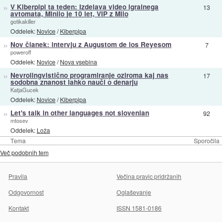
»
V Kiberpipi ta teden: Izdelava video igralnega
13
avtomata, Minilo je 10 let, VIP z Milo
gotikakiller
Oddelek:
Novice
/
Kiberpipa
»
Nov članek: intervju z Augustom de los Reyesom
7
poweroff
Oddelek:
Novice
/
Nova vsebina
»
Nevrolingvistično programiranje oziroma kaj nas
17
sodobna znanost lahko nauči o denarju
KatjaGucek
Oddelek:
Novice
/
Kiberpipa
»
Let's talk in other languages not slovenian
92
mtosev
Oddelek:
Loža
Tema
Sporočila
Več podobnih tem
Pravila
Večina pravic pridržanih
Odgovornost
Oglaševanje
Kontakt
ISSN 1581-0186