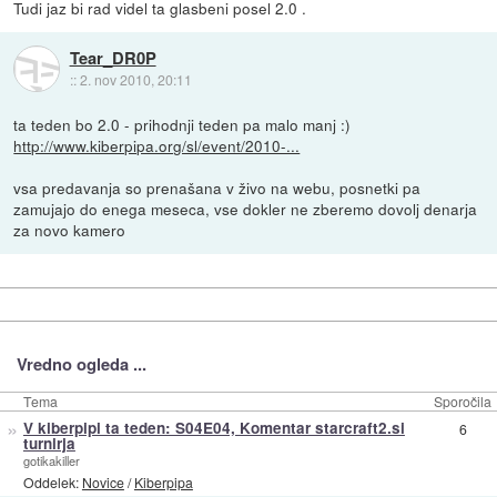
Tudi jaz bi rad videl ta glasbeni posel 2.0 .
Tear_DR0P
::
2. nov 2010, 20:11
ta teden bo 2.0 - prihodnji teden pa malo manj :)
http://www.kiberpipa.org/sl/event/2010-...
vsa predavanja so prenašana v živo na webu, posnetki pa
zamujajo do enega meseca, vse dokler ne zberemo dovolj denarja
za novo kamero
Vredno ogleda ...
Tema
Sporočila
»
V kiberpipi ta teden: S04E04, Komentar starcraft2.si
6
turnirja
gotikakiller
Oddelek:
Novice
/
Kiberpipa