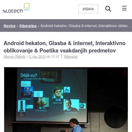
☰
Novice
»
Kiberpipa
»
Android hekaton, Glasba & internet, Interaktivno oblikovanje & Poetika vsakdanjih predmetov
Android hekaton, Glasba & internet, Interaktivno
oblikovanje & Poetika vsakdanjih predmetov
Klemen Robnik
::
2. nov 2010
ob 12:12
Kiberpipa