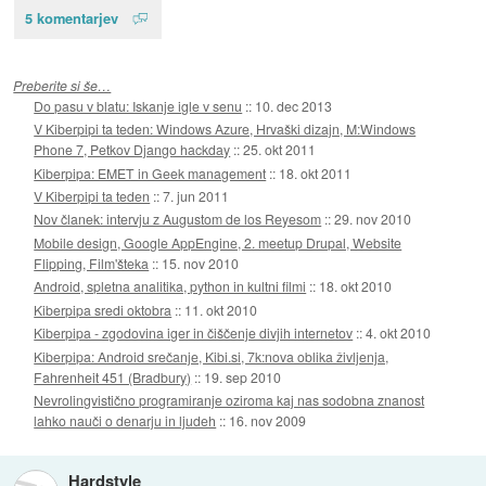
5 komentarjev
Preberite si še…
Do pasu v blatu: Iskanje igle v senu
::
10. dec 2013
V Kiberpipi ta teden: Windows Azure, Hrvaški dizajn, M:Windows
Phone 7, Petkov Django hackday
::
25. okt 2011
Kiberpipa: EMET in Geek management
::
18. okt 2011
V Kiberpipi ta teden
::
7. jun 2011
Nov članek: intervju z Augustom de los Reyesom
::
29. nov 2010
Mobile design, Google AppEngine, 2. meetup Drupal, Website
Flipping, Film'šteka
::
15. nov 2010
Android, spletna analitika, python in kultni filmi
::
18. okt 2010
Kiberpipa sredi oktobra
::
11. okt 2010
Kiberpipa - zgodovina iger in čiščenje divjih internetov
::
4. okt 2010
Kiberpipa: Android srečanje, Kibi.si, 7k:nova oblika življenja,
Fahrenheit 451 (Bradbury)
::
19. sep 2010
Nevrolingvistično programiranje oziroma kaj nas sodobna znanost
lahko nauči o denarju in ljudeh
::
16. nov 2009
Hardstyle