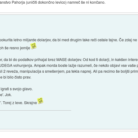
anstvo Pahorja (uničiti dokončno levico) namreč še ni končano.
kurita letno miljarde dolarjev, da bi med drugim take reči ostale tajne. Če zdaj ne s
loh še resno jemlje
, da bi do podatkov prihajal brez MASE dolarjev. Od kod ti dolarji, in kakšen intere
 HUDEGA vohunjenja. Ampak morda boste lažje razumeli, če nekdo objavi vse vaše 
 ali 2 reveža, manipulacija s smešenjem, pa tekla naprej. Ali pa recimo še boljši pri
 bi bilo čisto prav.
grati s svojo glavo.
e'. Jok.
'. Torej z leve. Skrajne