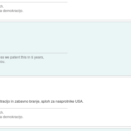
ch.
za demokracijo.
ss we patent this in 5 years,
you.
racijo in zabavno branje, sploh za nasprotnike USA.
ch.
za demokracijo.