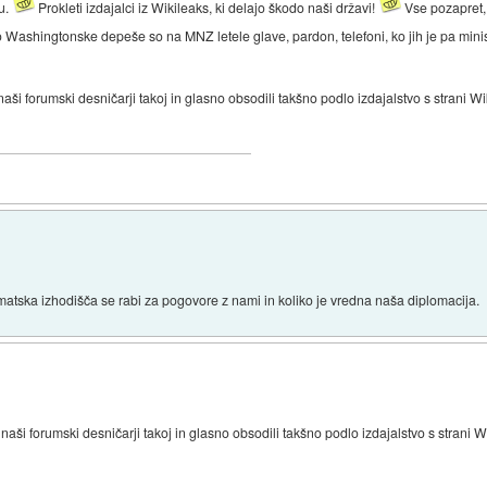
ju.
Prokleti izdajalci iz Wikileaks, ki delajo škodo naši državi!
Vse pozapret,
Washingtonske depeše so na MNZ letele glave, pardon, telefoni, ko jih je pa minis
i forumski desničarji takoj in glasno obsodili takšno podlo izdajalstvo s strani Wiki
atska izhodišča se rabi za pogovore z nami in koliko je vredna naša diplomacija.
ši forumski desničarji takoj in glasno obsodili takšno podlo izdajalstvo s strani Wik