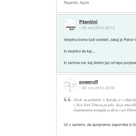
Regards, Apple
Pšenični
::
28. nov 2010, 22:13
Verjetno bomo tudi izvedeli, zakaj je Pahor
In verjetno še kaj....
In zanima me, kaj dobim jaz od lepo porjav
poweroff
::
28. nov 2010, 23:00
Glede na podateke iz Spiegla, je v objav
v New York Timesu pa piše, da je amerišk
Guantanama ponujala avdienco pri Obam
Uf, v zameno, da sprejmemo zapornika iz G