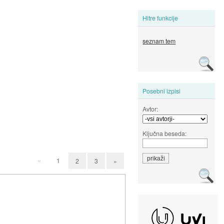
Hitre funkcije
seznam tem
Posebni izpisi
Avtor:
Ključna beseda:
«
1
2
3
»