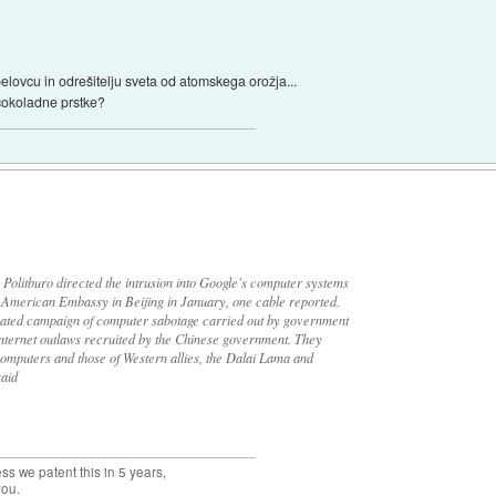
ovcu in odrešitelju sveta od atomskega orožja...
i čokoladne prstke?
 Politburo directed the intrusion into Google's computer systems
he American Embassy in Beijing in January, one cable reported.
nated campaign of computer sabotage carried out by government
Internet outlaws recruited by the Chinese government. They
mputers and those of Western allies, the Dalai Lama and
said
ss we patent this in 5 years,
you.