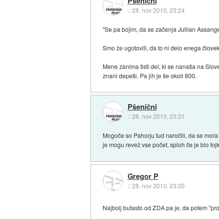
Pšenični
::
28. nov 2010, 23:24
"Se pa bojim, da se začenja Jullian Assange 
Smo že ugotovili, da to ni delo enega člove
Mene zanima tisti del, ki se nanaša na Slov
znani depeši. Pa jih je še okoli 800.
Pšenični
::
28. nov 2010, 23:31
Mogoče so Pahorju tud naročili, da se mora
je mogu revež vse počet, sploh če je blo tojk
Gregor P
::
28. nov 2010, 23:35
Najbolj butasto od ZDA pa je, da potem "prosi