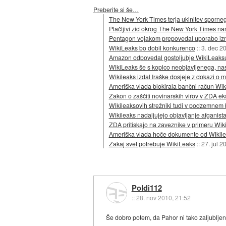
Preberite si še…
The New York Times terja ukinitev sporneg
Plačljivi zid okrog The New York Times na
Pentagon vojakom prepovedal uporabo izm
WikiLeaks bo dobil konkurenco
::
3. dec 2
Amazon odpovedal gostoljubje WikiLeaks
WikiLeaks še s kopico neobjavljenega, nas
Wikileaks izdal Iraške dosjeje z dokazi o m
Ameriška vlada blokirala bančni račun Wik
Zakon o zaščiti novinarskih virov v ZDA ek
Wikileaksovih strežniki tudi v podzemne
Wikileaks nadaljujejo objavljanje afganist
ZDA pritiskajo na zaveznike v primeru Wik
Ameriška vlada hoče dokumente od Wikile
Zakaj svet potrebuje WikiLeaks
::
27. jul 2
Poldi112
::
28. nov 2010, 21:52
Še dobro potem, da Pahor ni tako zaljubljen 