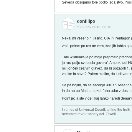
Seveda obsojamo tole podlo izdajstvo. Posl
donfilipo
::
28. nov 2010, 23:18
Nekaj mi vseeno ni jasno. CIA in Pentagon po
vrsti, potem pa res ne vem, kdo jih lahko sp
Tale wikileaks je po moje preprosto predober
je res 'polje svobode govora'. Ampak tudi
milijonček čez vrh glave:), da bi pozaprli 1.
vojske in sove? Potem mislim, da tudi vam ne
Se pa bojim, da se začenja Jullian Assange i
In da ne bo Matthai rekel, 'aha udar z desnic
Point je: 'a ste videli kaj lahko naredi denar?
In times of Universal Deceit, telling the truth
becomes revolutionary act. Orwell