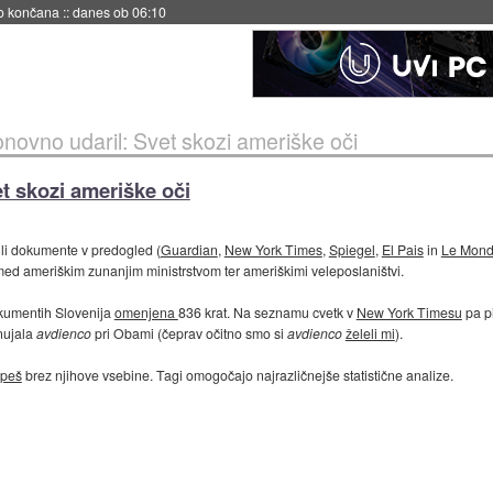
s ob 06:09
novno udaril: Svet skozi ameriške oči
t skozi ameriške oči
ili dokumente v predogled (
Guardian
,
New York Times
,
Spiegel
,
El Pais
in
Le Mon
ed ameriškim zunanjim ministrstvom ter ameriškimi veleposlaništvi.
okumentih Slovenija
omenjena
836 krat. Na seznamu cvetk v
New York Timesu
pa pi
nujala
avdienco
pri Obami (čeprav očitno smo si
avdienco
želeli mi
).
peš
brez njihove vsebine. Tagi omogočajo najrazličnejše statistične analize.