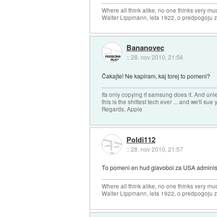
Where all think alike, no one thinks very mu
Walter Lippmann, leta 1922, o predpogoju 
Bananovec
::
28. nov 2010, 21:56
Čakajte! Ne kapiram, kaj torej to pomeni?
Its only copying if samsung does it. And unle
this is the shittest tech ever ... and we'll sue 
Regards, Apple
Poldi112
::
28. nov 2010, 21:57
To pomeni en hud glavobol za USA administ
Where all think alike, no one thinks very mu
Walter Lippmann, leta 1922, o predpogoju 