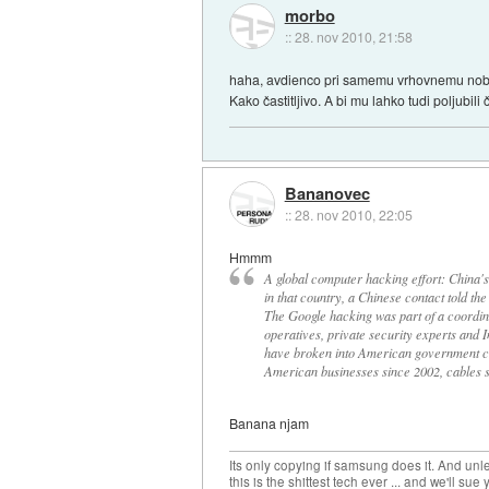
morbo
::
28. nov 2010, 21:58
haha, avdienco pri samemu vrhovnemu nobel
Kako častitljivo. A bi mu lahko tudi poljubil
Bananovec
::
28. nov 2010, 22:05
Hmmm
A global computer hacking effort: China's
in that country, a Chinese contact told t
The Google hacking was part of a coordi
operatives, private security experts and 
have broken into American government co
American businesses since 2002, cables 
Banana njam
Its only copying if samsung does it. And unle
this is the shittest tech ever ... and we'll sue 