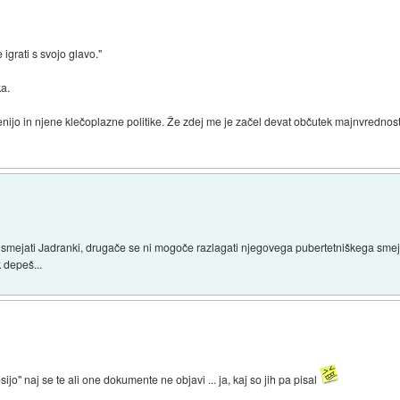
igrati s svojo glavo."
ka.
enijo in njene klečoplazne politike. Že zdej me je začel devat občutek majnvrednos
 smejati Jadranki, drugače se ni mogoče razlagati njegovega pubertetniškega smeja
 depeš...
jo" naj se te ali one dokumente ne objavi ... ja, kaj so jih pa pisal