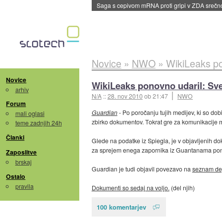
BMW v vozilih začel predvajati reklame
::
dane
Novice
»
NWO
»
WikiLeaks po
Novice
WikiLeaks ponovno udaril: Sve
arhiv
N/A
::
28. nov 2010
ob 21:47
NWO
Forum
Guardian
- Po poročanju tujih medijev, ki so dob
mali oglasi
zbirko dokumentov. Tokrat gre za komunikacije m
teme zadnjih 24h
Članki
Glede na podatke iz Spiegla, je v objavljenih d
za sprejem enega zapornika iz Guantanama po
Zaposlitve
brskaj
Guardian je tudi objavil povezavo na
seznam de
Ostalo
pravila
Dokumenti so sedaj na voljo.
(del njih)
100 komentarjev