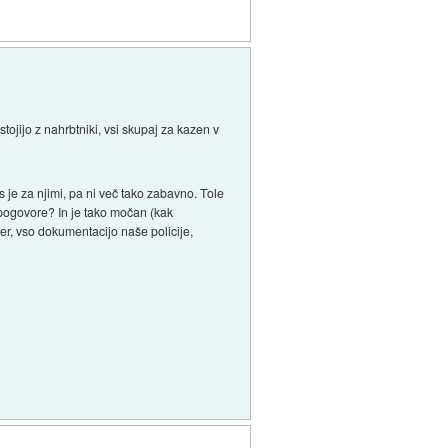
tojijo z nahrbtniki, vsi skupaj za kazen v
s je za njimi, pa ni več tako zabavno. Tole
pogovore? In je tako močan (kak
mer, vso dokumentacijo naše policije,