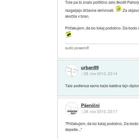
Tole pa bi znalo politično zelo škodit Pahor
razgaljajo državne skrivnosti.
Za objavo 
skočila v bran.
Pričakujem, da bo tukaj podobno. Da bodo naš
sudo poweroff
urban99
::
28. nov 2010, 23:14
Tale
avdienca
samo kaže kakšna fajn diplom
Pšenični
::
28. nov 2010, 23:17
"Pričakujem, da bo tukaj podobno. Da bodo na
depeše..."