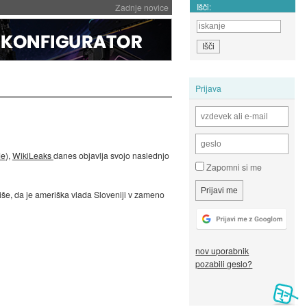
Išči:
Zadnje novice
Prijava
de
),
WikiLeaks
danes objavlja svojo naslednjo
Zapomni si me
še, da je ameriška vlada Sloveniji v zameno
nov uporabnik
pozabili geslo?