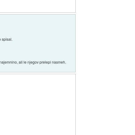
 spisal.
najemnino, ali le njegov prelepi nasmeh.