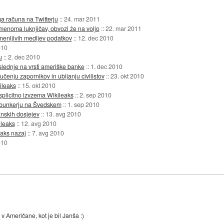
a računa na Twitterju
::
24. mar 2011
menoma luknjičav, obvozi že na voljo
::
22. mar 2011
enljivih medijev podatkov
::
12. dec 2010
010
u
::
2. dec 2010
lednje na vrsti ameriške banke
::
1. dec 2010
učenju zapornikov in ubijanju civilistov
::
23. okt 2010
ileaks
::
15. okt 2010
splicitno izvzema Wikileaks
::
2. sep 2010
m bunkerju na Švedskem
::
1. sep 2010
anskih dosjejev
::
13. avg 2010
ileaks
::
12. avg 2010
aks nazaj
::
7. avg 2010
010
v Američane, kot je bil Janša :)