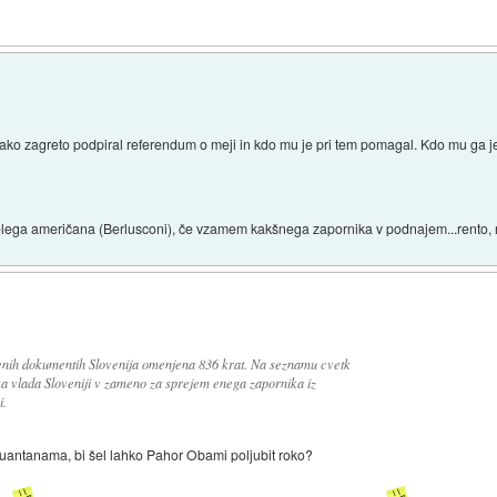
 tako zagreto podpiral referendum o meji in kdo mu je pri tem pomagal. Kdo mu ga je
elega američana (Berlusconi), če vzamem kakšnega zapornika v podnajem...rento, 
ljenih dokumentih Slovenija omenjena 836 krat. Na seznamu cvetk
a vlada Sloveniji v zameno za sprejem enega zapornika iz
i.
uantanama, bi šel lahko Pahor Obami poljubit roko?