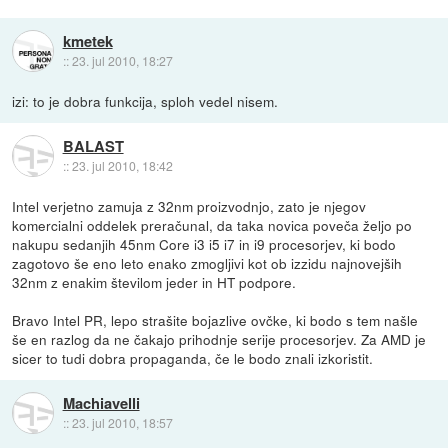
kmetek
::
23. jul 2010, 18:27
izi: to je dobra funkcija, sploh vedel nisem.
BALAST
::
23. jul 2010, 18:42
Intel verjetno zamuja z 32nm proizvodnjo, zato je njegov
komercialni oddelek preračunal, da taka novica poveča željo po
nakupu sedanjih 45nm Core i3 i5 i7 in i9 procesorjev, ki bodo
zagotovo še eno leto enako zmogljivi kot ob izzidu najnovejših
32nm z enakim številom jeder in HT podpore.
Bravo Intel PR, lepo strašite bojazlive ovčke, ki bodo s tem našle
še en razlog da ne čakajo prihodnje serije procesorjev. Za AMD je
sicer to tudi dobra propaganda, če le bodo znali izkoristit.
Machiavelli
::
23. jul 2010, 18:57