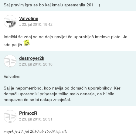
Saj pravim igra se bo kaj kmalu spremenila 2011 :)
Valvoline
::
23. jul 2010, 19:42
Intelčki še zdaj se ne dajo navijat če uporabljaš intelove plate. Ja
kdo pa jih
destroyer2k
::
23. jul 2010, 20:10
Valvoline
Saj je nepomembno, kdo navija od domačih uporabnikov. Ker
domači uporabniki prinesejo toliko malo denarja, da bi bilo
neopazno če se bi nakup zmajnšal.
PrimozR
::
23. jul 2010, 20:31
mujek
je
23. jul 2010 ob 15:09
izjavil
: