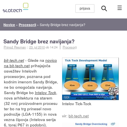
☰
Novice
»
Procesorji
»
Sandy Bridge brez navijanja?
Sandy Bridge brez navijanja?
Primož Resman
::
23. jul 2010
ob 14:24
Procesorji
- Glede na
novico
bit-tech.net
na bit-tech.net
prihajajoča
osvežitev Intelovih
procesorjev, poznana pod
kodnim imenom Sandy Bridge,
ne bo omogočala navijanja.
Sandy Bridge bo
Intelov
,
Tock
nova arhitektura na starem
(32 nm) proizvodnem procesu
Intelov Tick-Tock
ter bo na trg prinesel novo
podnožje (LGA-1155) in nova
vir:
bit-tech.net
vezna čipovja (Intelova serija
6, torej P67 in podobni).