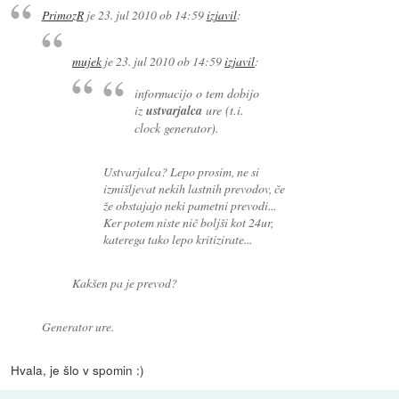
PrimozR
je
23. jul 2010 ob 14:59
izjavil
:
mujek
je
23. jul 2010 ob 14:59
izjavil
:
informacijo o tem dobijo
iz
ustvarjalca
ure (t.i.
clock generator).
Ustvarjalca? Lepo prosim, ne si
izmišljevat nekih lastnih prevodov, če
že obstajajo neki pametni prevodi...
Ker potem niste nič boljši kot 24ur,
katerega tako lepo kritizirate...
Kakšen pa je prevod?
Generator ure.
Hvala, je šlo v spomin :)