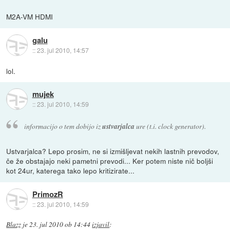
M2A-VM HDMI
galu
::
23. jul 2010, 14:57
lol.
mujek
::
23. jul 2010, 14:59
informacijo o tem dobijo iz
ustvarjalca
ure (t.i. clock generator).
Ustvarjalca? Lepo prosim, ne si izmišljevat nekih lastnih prevodov,
če že obstajajo neki pametni prevodi... Ker potem niste nič boljši
kot 24ur, katerega tako lepo kritizirate...
PrimozR
::
23. jul 2010, 14:59
Blazz
je
23. jul 2010 ob 14:44
izjavil
: