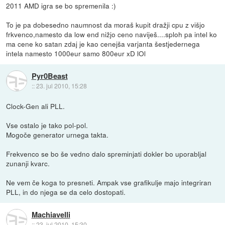
2011 AMD igra se bo spremenila :)
To je pa dobesedno naumnost da moraš kupit dražji cpu z višjo
frkvenco,namesto da low end nižjo ceno naviješ....sploh pa intel ko
ma cene ko satan zdaj je kao cenejša varjanta šestjedernega
intela namesto 1000eur samo 800eur xD lOl
Pyr0Beast
::
23. jul 2010, 15:28
Clock-Gen ali PLL.
Vse ostalo je tako pol-pol.
Mogoče generator urnega takta.
Frekvenco se bo še vedno dalo spreminjati dokler bo uporabljal
zunanji kvarc.
Ne vem če koga to presneti. Ampak vse grafikulje majo integriran
PLL, in do njega se da celo dostopati.
Machiavelli
::
23. jul 2010, 15:30