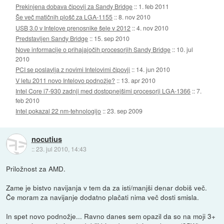
Prekinjena dobava čipovij za Sandy Bridge
::
1. feb 2011
Še več matičnih plošč za LGA-1155
::
8. nov 2010
USB 3.0 v Intelove prenosnike šele v 2012
::
4. nov 2010
Predstavljen Sandy Bridge
::
15. sep 2010
Nove informacije o prihajajočih procesorjih Sandy Bridge
::
10. jul
2010
PCI se poslavlja z novimi Intelovimi čipovji
::
14. jun 2010
V letu 2011 novo Intelovo podnožje?
::
13. apr 2010
Intel Core i7-930 zadnji med dostopnejšimi procesorji LGA-1366
::
7.
feb 2010
Intel pokazal 22 nm-tehnologijo
::
23. sep 2009
nocutius
::
23. jul 2010, 14:43
Priložnost za AMD.
Zame je bistvo navijanja v tem da za isti/manjši denar dobiš več.
Če moram za navijanje dodatno plačati nima več dosti smisla.
In spet novo podnožje... Ravno danes sem opazil da so na moji 3+