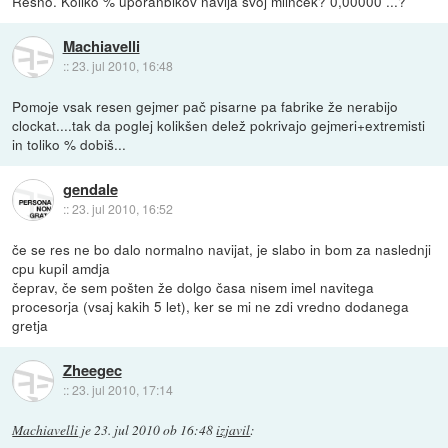
Resno. Koliko % uporanbikov navija svoj mlinček? 0,00000 ...?
Machiavelli
::
23. jul 2010, 16:48
Pomoje vsak resen gejmer pač pisarne pa fabrike že nerabijo
clockat....tak da poglej kolikšen delež pokrivajo gejmeri+extremisti
in toliko % dobiš...
gendale
::
23. jul 2010, 16:52
če se res ne bo dalo normalno navijat, je slabo in bom za naslednji
cpu kupil amdja
čeprav, če sem pošten že dolgo časa nisem imel navitega
procesorja (vsaj kakih 5 let), ker se mi ne zdi vredno dodanega
gretja
Zheegec
::
23. jul 2010, 17:14
Machiavelli
je
23. jul 2010 ob 16:48
izjavil
: