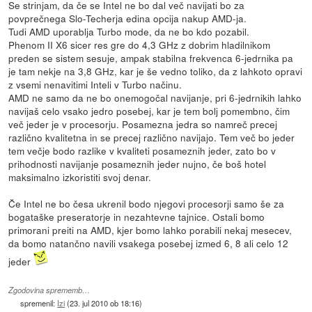
Se strinjam, da če se Intel ne bo dal več navijati bo za
povprečnega Slo-Techerja edina opcija nakup AMD-ja.
Tudi AMD uporablja Turbo mode, da ne bo kdo pozabil.
Phenom II X6 sicer res gre do 4,3 GHz z dobrim hladilnikom
preden se sistem sesuje, ampak stabilna frekvenca 6-jedrnika pa
je tam nekje na 3,8 GHz, kar je še vedno toliko, da z lahkoto opravi
z vsemi nenavitimi Inteli v Turbo načinu.
AMD ne samo da ne bo onemogočal navijanje, pri 6-jedrnikih lahko
navijaš celo vsako jedro posebej, kar je tem bolj pomembno, čim
več jeder je v procesorju. Posamezna jedra so namreč precej
različno kvalitetna in se precej različno navijajo. Tem več bo jeder
tem večje bodo razlike v kvaliteti posameznih jeder, zato bo v
prihodnosti navijanje posameznih jeder nujno, če boš hotel
maksimalno izkoristiti svoj denar.
Če Intel ne bo česa ukrenil bodo njegovi procesorji samo še za
bogataške preseratorje in nezahtevne tajnice. Ostali bomo
primorani preiti na AMD, kjer bomo lahko porabili nekaj mesecev,
da bomo natančno navili vsakega posebej izmed 6, 8 ali celo 12
jeder
Zgodovina sprememb…
spremenil:
Izi
(
23. jul 2010 ob 18:16
)