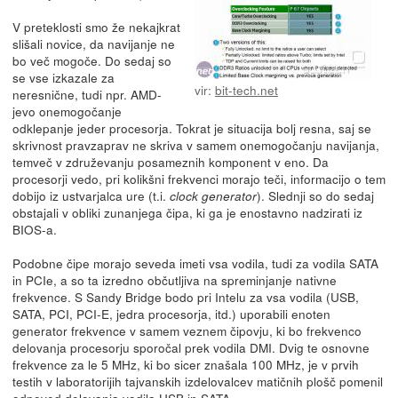
V preteklosti smo že nekajkrat
slišali novice, da navijanje ne
bo več mogoče. Do sedaj so
se vse izkazale za
vir:
bit-tech.net
neresnične, tudi npr. AMD-
jevo onemogočanje
odklepanje jeder procesorja. Tokrat je situacija bolj resna, saj se
skrivnost pravzaprav ne skriva v samem onemogočanju navijanja,
temveč v združevanju posameznih komponent v eno. Da
procesorji vedo, pri kolikšni frekvenci morajo teči, informacijo o tem
dobijo iz ustvarjalca ure (t.i.
). Slednji so do sedaj
clock generator
obstajali v obliki zunanjega čipa, ki ga je enostavno nadzirati iz
BIOS-a.
Podobne čipe morajo seveda imeti vsa vodila, tudi za vodila SATA
in PCIe, a so ta izredno občutljiva na spreminjanje nativne
frekvence. S Sandy Bridge bodo pri Intelu za vsa vodila (USB,
SATA, PCI, PCI-E, jedra procesorja, itd.) uporabili enoten
generator frekvence v samem veznem čipovju, ki bo frekvenco
delovanja procesorju sporočal prek vodila DMI. Dvig te osnovne
frekvence za le 5 MHz, ki bo sicer znašala 100 MHz, je v prvih
testih v laboratorijih tajvanskih izdelovalcev matičnih plošč pomenil
odpoved delovanja vodila USB in SATA.