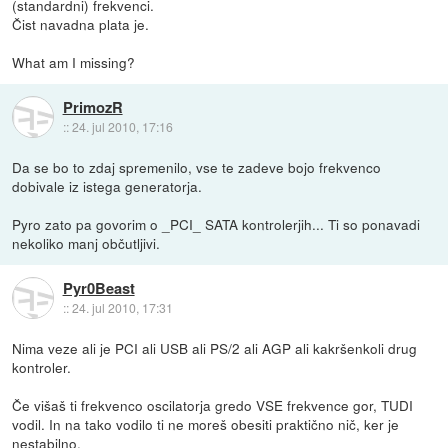
(standardni) frekvenci.
Čist navadna plata je.
What am I missing?
PrimozR
::
24. jul 2010, 17:16
Da se bo to zdaj spremenilo, vse te zadeve bojo frekvenco
dobivale iz istega generatorja.
Pyro zato pa govorim o _PCI_ SATA kontrolerjih... Ti so ponavadi
nekoliko manj občutljivi.
Pyr0Beast
::
24. jul 2010, 17:31
Nima veze ali je PCI ali USB ali PS/2 ali AGP ali kakršenkoli drug
kontroler.
Če višaš ti frekvenco oscilatorja gredo VSE frekvence gor, TUDI
vodil. In na tako vodilo ti ne moreš obesiti praktično nič, ker je
nestabilno.