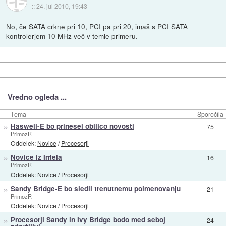
::
24. jul 2010, 19:43
No, če SATA crkne pri 10, PCI pa pri 20, imaš s PCI SATA
kontrolerjem 10 MHz več v temle primeru.
Vredno ogleda ...
Tema
Sporočila
»
Haswell-E bo prinesel obilico novosti
75
PrimozR
Oddelek:
Novice
/
Procesorji
»
Novice iz Intela
16
PrimozR
Oddelek:
Novice
/
Procesorji
»
Sandy Bridge-E bo sledil trenutnemu poimenovanju
21
PrimozR
Oddelek:
Novice
/
Procesorji
»
Procesorji Sandy in Ivy Bridge bodo med seboj
24