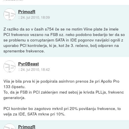
PrimozR
::
24. jul 2010, 18:09
Z razliko da so v časih s754 če se ne motim Viine plate že imele
PCI frekvenco vezano na FSB oz. neko podobno bedarijo ter da so
se problemu s corruptanjem SATA in IDE pogonov navijalci ognili z
uporabo PCI kontrolerja, ki je, kot že 3. rečeno, bolj odporen na
spremembe frekvence.
Pyr0Beast
::
24. jul 2010, 18:42
Viia je bila prva ki je podpirala asinhron prenos že pri Apollo Pro
133 čipsetu.
To, da je FSB in PCI zaklenjen med seboj je krivda PLLja, frekvenc
generatorja.
PCI kontroler bo zagotovo mrknil pri 20% povišanju frekvence, to
velja za IDE, SATA mrkne pri 10%.
PrimozR