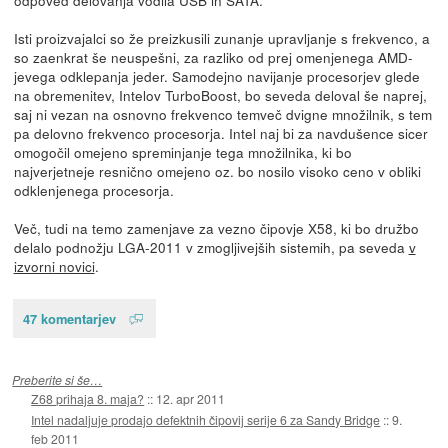
Isti proizvajalci so že preizkusili zunanje upravljanje s frekvenco, a
so zaenkrat še neuspešni, za razliko od prej omenjenega AMD-
jevega odklepanja jeder. Samodejno navijanje procesorjev glede
na obremenitev, Intelov TurboBoost, bo seveda deloval še naprej,
saj ni vezan na osnovno frekvenco temveč dvigne množilnik, s tem
pa delovno frekvenco procesorja. Intel naj bi za navdušence sicer
omogočil omejeno spreminjanje tega množilnika, ki bo
najverjetneje resnično omejeno oz. bo nosilo visoko ceno v obliki
odklenjenega procesorja.
Več, tudi na temo zamenjave za vezno čipovje X58, ki bo družbo
delalo podnožju LGA-2011 v zmogljivejših sistemih, pa seveda
v
izvorni novici
.
47 komentarjev
Preberite si še…
Z68 prihaja 8. maja?
::
12. apr 2011
Intel nadaljuje prodajo defektnih čipovij serije 6 za Sandy Bridge
::
9.
feb 2011