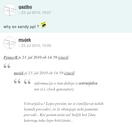
gazibo
::
23. jul 2010, 15:07
why so sandy ppl ?
mujek
::
23. jul 2010, 15:09
PrimozR
je
23. jul 2010 ob 14:59
izjavil
:
mujek
je
23. jul 2010 ob 14:59
izjavil
:
informacijo o tem dobijo iz
ustvarjalca
ure (t.i. clock generator).
Ustvarjalca? Lepo prosim, ne si izmišljevat nekih
lastnih prevodov, če že obstajajo neki pametni
prevodi... Ker potem niste nič boljši kot 24ur,
katerega tako lepo kritizirate...