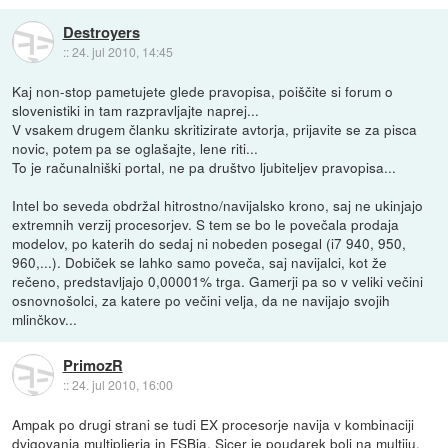
Destroyers
::
24. jul 2010, 14:45
Kaj non-stop pametujete glede pravopisa, poiščite si forum o
slovenistiki in tam razpravljajte naprej...
V vsakem drugem članku skritizirate avtorja, prijavite se za pisca
novic, potem pa se oglašajte, lene riti...
To je računalniški portal, ne pa društvo ljubiteljev pravopisa...
Intel bo seveda obdržal hitrostno/navijalsko krono, saj ne ukinjajo
extremnih verzij procesorjev. S tem se bo le povečala prodaja
modelov, po katerih do sedaj ni nobeden posegal (i7 940, 950,
960,...). Dobiček se lahko samo poveča, saj navijalci, kot že
rečeno, predstavljajo 0,00001% trga. Gamerji pa so v veliki večini
osnovnošolci, za katere po večini velja, da ne navijajo svojih
mlinčkov...
PrimozR
::
24. jul 2010, 16:00
Ampak po drugi strani se tudi EX procesorje navija v kombinaciji
dvigovanja multiplierja in FSBja. Sicer je poudarek bolj na multiju,