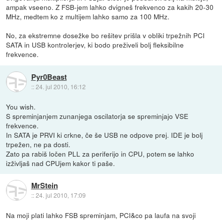
ampak vseeno. Z FSB-jem lahko dvigneš frekvenco za kakih 20-30
MHz, medtem ko z multijem lahko samo za 100 MHz.
No, za ekstremne dosežke bo rešitev prišla v obliki trpežnih PCI
SATA in USB kontrolerjev, ki bodo preživeli bolj fleksibilne
frekvence.
Pyr0Beast
::
24. jul 2010, 16:12
You wish.
S spreminjanjem zunanjega oscilatorja se spreminjajo VSE
frekvence.
In SATA je PRVI ki crkne, če še USB ne odpove prej. IDE je bolj
trpežen, ne pa dosti.
Zato pa rabiš ločen PLL za periferijo in CPU, potem se lahko
izživljaš nad CPUjem kakor ti paše.
MrStein
::
24. jul 2010, 17:09
Na moji plati lahko FSB spreminjam, PCI&co pa laufa na svoji