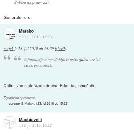
Kakšen pa je prevod?
Generator ure.
Matako
::
23. jul 2010, 15:23
mujek
je
23. jul 2010 ob 14:59
izjavil
:
informacijo o tem dobijo iz
ustvarjalca
ure (t.i.
clock generator).
Definitivno slotehizem dneva! Eden bolj smešnih.
Zgodovina sprememb…
spremenil:
Matako
(
23. jul 2010 ob 15:23
)
Machiavelli
::
23. jul 2010, 15:27