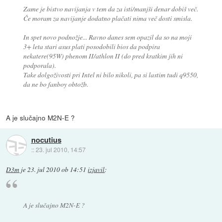
Zame je bistvo navijanja v tem da za isti/manjši denar dobiš več.
Če moram za navijanje dodatno plačati nima več dosti smisla.
In spet novo podnožje... Ravno danes sem opazil da so na moji
3+ leta stari asus plati posodobili bios da podpira
nekatere(95W) phenom II/athlon II (do pred kratkim jih ni
podporala).
Take dolgoživosti pri Intel ni bilo nikoli, pa si lastim tudi q9550,
da ne bo fanboy obtožb.
A je slučajno M2N-E ?
nocutius
::
23. jul 2010, 14:57
D3m
je
23. jul 2010 ob 14:51
izjavil
:
A je slučajno M2N-E ?