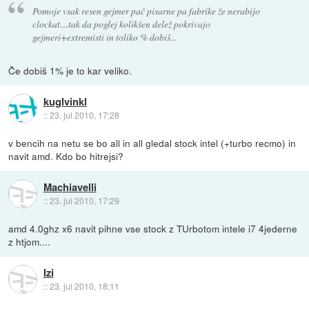
Pomoje vsak resen gejmer pač pisarne pa fabrike že nerabijo
clockat....tak da poglej kolikšen delež pokrivajo
gejmeri+extremisti in toliko % dobiš...
Če dobiš 1% je to kar veliko.
kuglvinkl
::
23. jul 2010, 17:28
v bencih na netu se bo all in all gledal stock intel (+turbo recmo) in
navit amd. Kdo bo hitrejsi?
Machiavelli
::
23. jul 2010, 17:29
amd 4.0ghz x6 navit pihne vse stock z TUrbotom intele i7 4jederne
z htjom....
Izi
::
23. jul 2010, 18:11