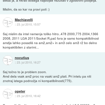
Biksa ja, a hkrati dosega najboljše rezultati v zgodovini podjetja.
Mislim, da so kar na pravi poti :)
Machiavelli
::
23. jul 2010, 15:57
Saj mislim da intel nemenja toliko hitro..478 2000,775 2004,1366
2008, 2011 LGA 2011/Socket R,pač fora je samo kompaktibilnost
amdja lahko posadiš na am2,am2+ in am3 celo am3 r2 bo delno
kompaktibilen z starimi...
nocutius
::
23. jul 2010, 16:27
Saj točno to je problem zoom.
Amd dela vsak am2 proc na vsaki am2 plati. Pri intelu pa niti
znotraj istega podnožja ni kompatibilnosti(775).
opeter
::
23. jul 2010, 16:42