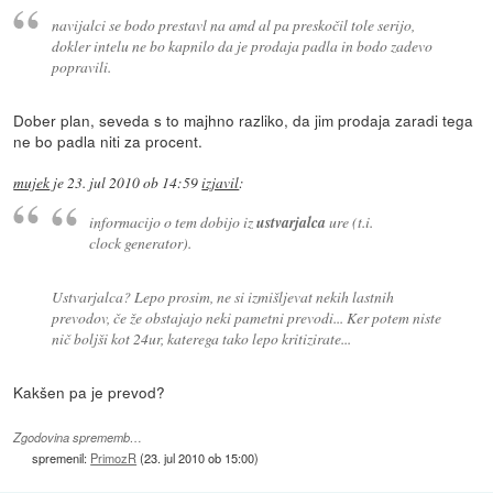
navijalci se bodo prestavl na amd al pa preskočil tole serijo,
dokler intelu ne bo kapnilo da je prodaja padla in bodo zadevo
popravili.
Dober plan, seveda s to majhno razliko, da jim prodaja zaradi tega
ne bo padla niti za procent.
mujek
je
23. jul 2010 ob 14:59
izjavil
:
informacijo o tem dobijo iz
ustvarjalca
ure (t.i.
clock generator).
Ustvarjalca? Lepo prosim, ne si izmišljevat nekih lastnih
prevodov, če že obstajajo neki pametni prevodi... Ker potem niste
nič boljši kot 24ur, katerega tako lepo kritizirate...
Kakšen pa je prevod?
Zgodovina sprememb…
spremenil:
PrimozR
(
23. jul 2010 ob 15:00
)