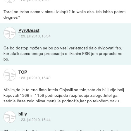
Torej bo treba samo v biosu izklopit? In walla aka. fsb lahko potem
dvigneš?
Pyr0Beast
::
23. jul 2010, 15:34
Če bo dostop možen se bo po vsej verjetnosti dalo dvigovati fsb,
ker afaik samo enega procesorja s fiksnim FSB-jem preprosto ne
bo.
TOP
::
23. jul 2010, 15:40
Mislim,da je to ena finta Intela.Objavili so tole,zato da bi ljudje bolj
kupovali 1366 in 1156 podnožje,da razprodajo zalogo.Intel ga
zadnje čase zelo biksa,menjuje podnožja,kar po tekočem traku.
billy
::
23. jul 2010, 15:44