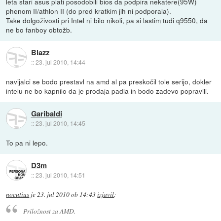
leta stari asus plati posodobili bios da podpira nekatere(95W)
phenom II/athlon II (do pred kratkim jih ni podporala).
Take dolgoživosti pri Intel ni bilo nikoli, pa si lastim tudi q9550, da
ne bo fanboy obtožb.
Blazz
::
23. jul 2010, 14:44
navijalci se bodo prestavl na amd al pa preskočil tole serijo, dokler
intelu ne bo kapnilo da je prodaja padla in bodo zadevo popravili.
Garibaldi
::
23. jul 2010, 14:45
To pa ni lepo.
D3m
::
23. jul 2010, 14:51
nocutius
je
23. jul 2010 ob 14:43
izjavil
:
Priložnost za AMD.