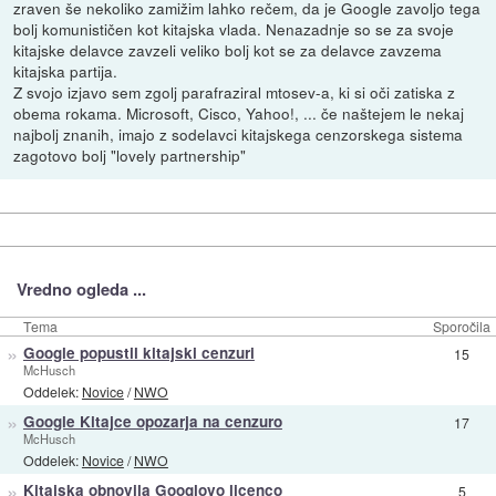
zraven še nekoliko zamižim lahko rečem, da je Google zavoljo tega
bolj komunističen kot kitajska vlada. Nenazadnje so se za svoje
kitajske delavce zavzeli veliko bolj kot se za delavce zavzema
kitajska partija.
Z svojo izjavo sem zgolj parafraziral mtosev-a, ki si oči zatiska z
obema rokama. Microsoft, Cisco, Yahoo!, ... če naštejem le nekaj
najbolj znanih, imajo z sodelavci kitajskega cenzorskega sistema
zagotovo bolj "lovely partnership"
Vredno ogleda ...
Tema
Sporočila
»
Google popustil kitajski cenzuri
15
McHusch
Oddelek:
Novice
/
NWO
»
Google Kitajce opozarja na cenzuro
17
McHusch
Oddelek:
Novice
/
NWO
»
Kitajska obnovila Googlovo licenco
5