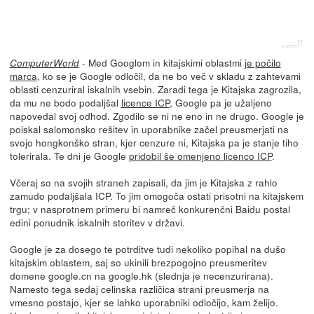
- Med Googlom in kitajskimi oblastmi
je počilo
ComputerWorld
marca
, ko se je Google odločil, da ne bo več v skladu z zahtevami
oblasti cenzuriral iskalnih vsebin. Zaradi tega je Kitajska zagrozila,
da mu ne bodo podaljšal
licence ICP
, Google pa je užaljeno
napovedal svoj odhod. Zgodilo se ni ne eno in ne drugo. Google je
poiskal salomonsko rešitev in uporabnike začel preusmerjati na
svojo hongkonško stran, kjer cenzure ni, Kitajska pa je stanje tiho
tolerirala. Te dni je Google
pridobil še omenjeno licenco ICP
.
Včeraj so na svojih straneh zapisali, da jim je Kitajska z rahlo
zamudo podaljšala ICP. To jim omogoča ostati prisotni na kitajskem
trgu; v nasprotnem primeru bi namreč konkurenčni Baidu postal
edini ponudnik iskalnih storitev v državi.
Google je za dosego te potrditve tudi nekoliko popihal na dušo
kitajskim oblastem, saj so ukinili brezpogojno preusmeritev
domene google.cn na google.hk (slednja je necenzurirana).
Namesto tega sedaj celinska različica strani preusmerja na
vmesno postajo, kjer se lahko uporabniki odločijo, kam želijo.