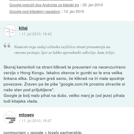
Google preložil dva Androida za kitajski trg
::
20. jan 2010
Google pod kitajskim napadom
::
13. jan 2010
kitaj
::
11. jul 2010, 16:42
Namesto tega sedaj celinska različica strani preusmerja na
vmesno postajo, kjer se lahko uporabniki odločijo, kam želijo.
Skoraj kamorkoli na strani klikneš te preusmeri na necenzurirano
verzijo v Hong Kongu. Iskalno okence in gumbi so le ena velika
linkana slika. Drugram greš samo, če klikneš na tri male spodnje
povezave. Zraven pa še piše "google.com.hk prosimo shranite si
našo stan pod priljubljene".
Google je bolj malo pihal na dušo, veliko manj je (od jeze) pihala
tudi kitajska vlada.
mtosev
::
11. jul 2010, 16:47
communism + google = lovely partnership