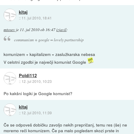
kitaj
::
11. jul 2010, 18:41
mtosev
je
11. jul 2010 ob 16:47
izjavil
:
communism + google = lovely partnership
komunizem + kapitalizem = zaslužkarska nebesa
V celotni zgodbi je največji komunist Google
Poldi112
::
12. jul 2010, 10:23
Po kakšni logiki je Google komunist?
kitaj
::
12. jul 2010, 11:39
Če se odpoveš dobičku zavoljo nekih prepričanj, temu res (še) ne
moremo reči komunizem. Če pa malo pogledam skozi prste in