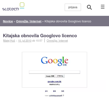
☰
Novice
»
Omrežja / internet
»
Kitajska obnovila Googlovo licenco
Kitajska obnovila Googlovo licenco
Matej Huš
::
10. jul 2010
ob 10:57
Omrežja / internet