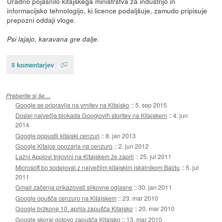
Uradno pojasnilo kitajskega ministrstva za industrijo in
informacijsko tehnologijo, ki licence podaljšuje, zamudo pripisuje
prepozni oddaji vloge.
Psi lajajo, karavana gre dalje.
5 komentarjev
Preberite si še…
Google se pripravlja na vrnitev na Kitajsko
::
5. sep 2015
Doslej največja blokada Googlovih storitev na Kitajskem
::
4. jun
2014
Google popustil kitajski cenzuri
::
8. jan 2013
Google Kitajce opozarja na cenzuro
::
2. jun 2012
Lažni Applovi trgovini na Kitajskem že zaprli
::
25. jul 2011
Microsoft bo sodeloval z največjim kitajskim iskalnikom Baidu
::
5. jul
2011
Gmail začenja prikazovati slikovne oglasne
::
30. jan 2011
Google opušča cenzuro na Kitajskem
::
23. mar 2010
Google bržkone 10. aprila zapušča Kitajsko
::
20. mar 2010
Google skoraj gotovo zapušča Kitajsko
::
13. mar 2010