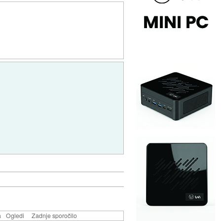
a
Ogledi
Zadnje sporočilo