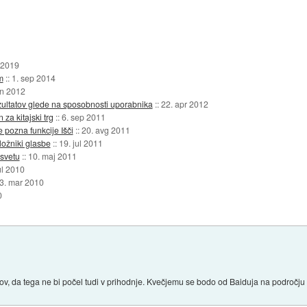
 2019
m
::
1. sep 2014
un 2012
rezultatov glede na sposobnosti uporabnika
::
22. apr 2012
 za kitajski trg
::
6. sep 2011
 pozna funkcije Išči
::
20. avg 2011
ložniki glasbe
::
19. jul 2011
svetu
::
10. maj 2011
ul 2010
3. mar 2010
0
gov, da tega ne bi počel tudi v prihodnje. Kvečjemu se bodo od Baiduja na področju