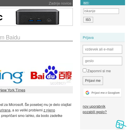
Išči:
Zadnje novice
kom Baidu
Prijava
Zapomni si me
New York Times
ost za Microsoft. Še posebej mu je delo olajšal
nov uporabnik
urirana
, a so veliki problemi
z njeno
pozabili geslo?
, a prepričani smo lahko, da bodo zadetke