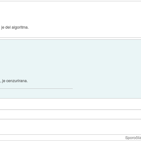
i je del algoritma.
a, je cenzurirana.
Sporočil