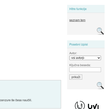
Hitre funkcije
seznam tem
Posebni izpisi
Avtor:
Ključna beseda:
 cenzure še česa naučili.