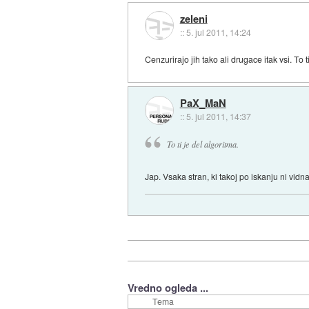
zeleni
::
5. jul 2011, 14:24
Cenzurirajo jih tako ali drugace itak vsi. To t
PaX_MaN
::
5. jul 2011, 14:37
To ti je del algoritma.
Jap. Vsaka stran, ki takoj po iskanju ni vidn
Vredno ogleda ...
Tema