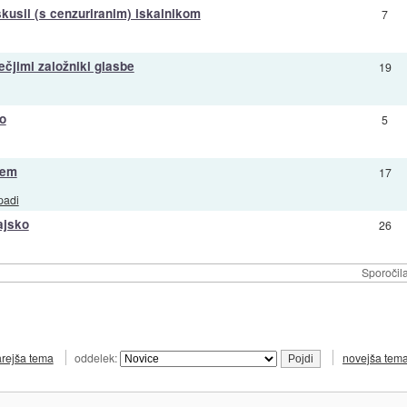
kusil (s cenzuriranim) iskalnikom
7
ečjimi založniki glasbe
19
o
5
kem
17
padi
ajsko
26
Sporočil
arejša tema
oddelek:
novejša tem