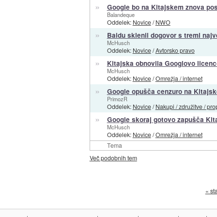
»
Google bo na Kitajskem znova pos
Balandeque
Oddelek:
Novice
/
NWO
»
Baidu sklenil dogovor s tremi najv
McHusch
Oddelek:
Novice
/
Avtorsko pravo
»
Kitajska obnovila Googlovo licenc
McHusch
Oddelek:
Novice
/
Omrežja / internet
»
Google opušča cenzuro na Kitajs
PrimozR
Oddelek:
Novice
/
Nakupi / združitve / pro
»
Google skoraj gotovo zapušča Kit
McHusch
Oddelek:
Novice
/
Omrežja / internet
Tema
Več podobnih tem
« st