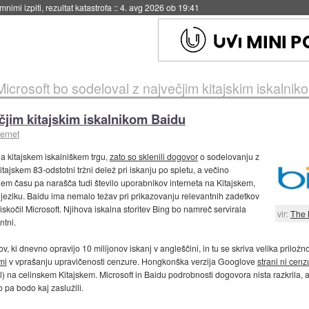
nimi izpiti, rezultat katastrofa
::
4. avg 2026 ob 19:41
Microsoft bo sodeloval z največjim kitajskim iskalni
čjim kitajskim iskalnikom Baidu
ternet
 na kitajskem iskalniškem trgu,
zato so sklenili dogovor
o sodelovanju z
tajskem 83-odstotni tržni delež pri iskanju po spletu, a večino
njem času pa narašča tudi število uporabnikov interneta na Kitajskem,
m jeziku. Baidu ima nemalo težav pri prikazovanju relevantnih zadetkov
kočil Microsoft. Njihova iskalna storitev Bing bo namreč servirala
vir:
The 
ntni.
, ki dnevno opravijo 10 milijonov iskanj v angleščini, in tu se skriva velika priložn
mi
v vprašanju upravičenosti cenzure. Hongkonška verzija Googlove
strani ni cenz
mail) na celinskem Kitajskem. Microsoft in Baidu podrobnosti dogovora nista razkrila
 pa bodo kaj zaslužili.