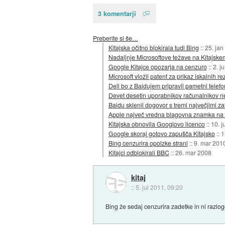
3 komentarji
Preberite si še…
Kitajska očitno blokirala tudi Bing
::
25. jan
Nadaljnje Microsoftove težave na Kitajske
Google Kitajce opozarja na cenzuro
::
2. j
Microsoft vložil patent za prikaz iskalnih 
Dell bo z Baidujem pripravil pametni telefon
Devet desetin uporabnikov računalnikov ne
Baidu sklenil dogovor s tremi največjimi za
Apple največ vredna blagovna znamka na 
Kitajska obnovila Googlovo licenco
::
10. j
Google skoraj gotovo zapušča Kitajsko
::
1
Bing cenzurira opolzke strani
::
9. mar 201
Kitajci odblokirali BBC
::
26. mar 2008
kitaj
::
5. jul 2011, 09:20
Bing že sedaj cenzurira zadetke in ni razlo