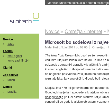
Mehiška univerza poizkusila s spletnimi sprejem
Novice
»
Omrežja / internet
»
Novice
Microsoft bo sodeloval z najve
arhiv
Matej Huš
::
5. jul 2011
ob 08:05
Omrežja / in
Forum
The New York Times
- Microsoft se želi okrepiti
mali oglasi
vodilnim kitajskim iskalnikom Baidu. Ta ima na Ki
teme zadnjih 24h
poizvedb uporabniki opravijo v kitajščini. V zad
Članki
ki znajo angleško in iščejo informacije tudi v te
na angleške poizvedbe, zato jim bo na pomoč pris
Zaposlitve
rezultate iskanja v angleščini, ki bodo bolj releva
brskaj
Ostalo
Kitajska ima 470 milijonov internetnih uporabnikov
pravila
Google, ki se je lani
spopadel s kitajskimi oblast
dosegljivostjo
(in tudi ostalih storitev, kot je G
cenzurirali po godu kitajskim oblastem, v zameno