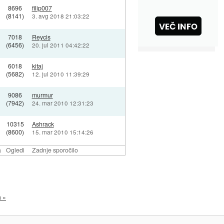
8696
filip007
(8141)
3. avg 2018 21:03:22
7018
Reycis
(6456)
20. jul 2011 04:42:22
6018
kitaj
(5682)
12. jul 2010 11:39:29
9086
murmur
(7942)
24. mar 2010 12:31:23
10315
Ashrack
(8600)
15. mar 2010 15:14:26
a
Ogledi
Zadnje sporočilo
a »