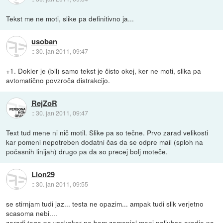
Tekst me ne moti, slike pa definitivno ja...
usoban
::
30. jan 2011, 09:47
+1. Dokler je (bil) samo tekst je čisto okej, ker ne moti, slika pa
avtomatično povzroča distrakcijo.
RejZoR
::
30. jan 2011, 09:47
Text tud mene ni nič motil. Slike pa so tečne. Prvo zarad velikosti
kar pomeni nepotreben dodatni čas da se odpre mail (sploh na
počasnih linijah) drugo pa da so precej bolj moteče.
Lion29
::
30. jan 2011, 09:55
se stirnjam tudi jaz... testa ne opazim... ampak tudi slik verjetno
scasoma nebi....
zaradi tega pa vsekakor ne bom zamenjal meni naljubse orodje na