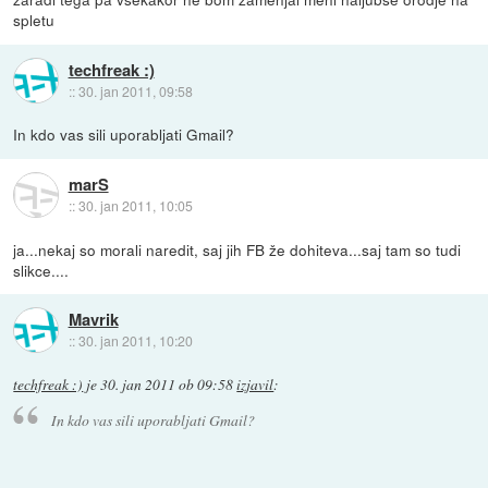
spletu
techfreak :)
::
30. jan 2011, 09:58
In kdo vas sili uporabljati Gmail?
marS
::
30. jan 2011, 10:05
ja...nekaj so morali naredit, saj jih FB že dohiteva...saj tam so tudi
slikce....
Mavrik
::
30. jan 2011, 10:20
techfreak :)
je
30. jan 2011 ob 09:58
izjavil
:
In kdo vas sili uporabljati Gmail?