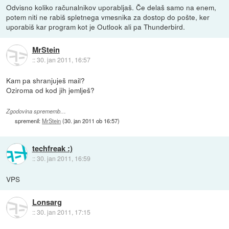
Odvisno koliko računalnikov uporabljaš. Če delaš samo na enem,
potem niti ne rabiš spletnega vmesnika za dostop do pošte, ker
uporabiš kar program kot je Outlook ali pa Thunderbird.
MrStein
::
30. jan 2011, 16:57
Kam pa shranjuješ mail?
Oziroma od kod jih jemlješ?
Zgodovina sprememb…
spremenil:
MrStein
(
30. jan 2011 ob 16:57
)
techfreak :)
::
30. jan 2011, 16:59
VPS
Lonsarg
::
30. jan 2011, 17:15