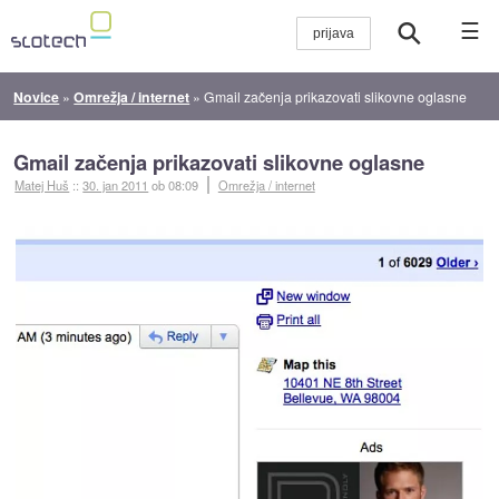
☰
Novice
»
Omrežja / internet
»
Gmail začenja prikazovati slikovne oglasne
Gmail začenja prikazovati slikovne oglasne
Matej Huš
::
30. jan 2011
ob 08:09
Omrežja / internet