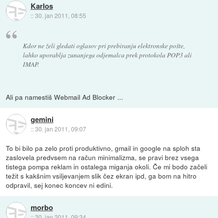
Karlos
::
30. jan 2011, 08:55
Kdor ne želi gledati oglasov pri prebiranju elektronske pošte,
lahko uporablja zunanjega odjemalca prek protokola POP3 ali
IMAP.
Ali pa namestiš Webmail Ad Blocker ...
gemini
::
30. jan 2011, 09:07
To bi bilo pa zelo proti produktivno, gmail in google na sploh sta
zaslovela predvsem na račun minimalizma, se pravi brez vsega
tistega pompa reklam in ostalega miganja okoli. Če mi bodo začeli
težit s kakšnim vsiljevanjem slik čez ekran ipd, ga bom na hitro
odpravil, sej konec koncev ni edini.
morbo
::
30. jan 2011, 09:34