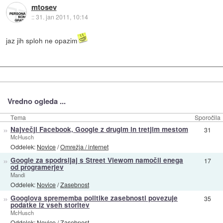
mtosev
::
31. jan 2011, 10:14
jaz jih sploh ne opazim
Vredno ogleda ...
Tema
Sporočila
»
Največji Facebook, Google z drugim in tretjim mestom
31
McHusch
Oddelek:
Novice
/
Omrežja / internet
»
Google za spodrsljaj s Street Viewom namočil enega
17
od programerjev
Mandi
Oddelek:
Novice
/
Zasebnost
»
Googlova sprememba politike zasebnosti povezuje
35
podatke iz vseh storitev
McHusch
Oddelek:
Novice
/
Zasebnost