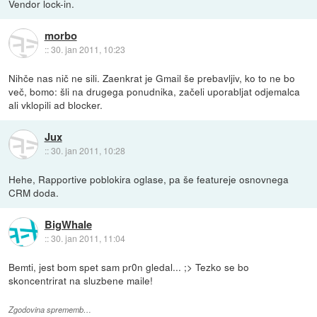
Vendor lock-in.
morbo
::
30. jan 2011, 10:23
Nihče nas nič ne sili. Zaenkrat je Gmail še prebavljiv, ko to ne bo
več, bomo: šli na drugega ponudnika, začeli uporabljat odjemalca
ali vklopili ad blocker.
Jux
::
30. jan 2011, 10:28
Hehe, Rapportive poblokira oglase, pa še featureje osnovnega
CRM doda.
BigWhale
::
30. jan 2011, 11:04
Bemti, jest bom spet sam pr0n gledal... ;> Tezko se bo
skoncentrirat na sluzbene maile!
Zgodovina sprememb…