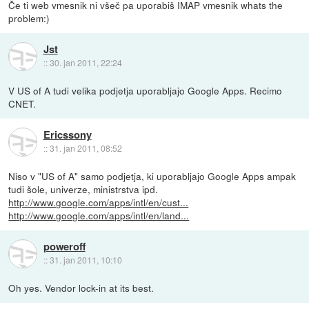
Če ti web vmesnik ni všeč pa uporabiš IMAP vmesnik whats the
problem:)
Jst
::
30. jan 2011, 22:24
V US of A tudi velika podjetja uporabljajo Google Apps. Recimo
CNET.
Ericssony
::
31. jan 2011, 08:52
Niso v "US of A" samo podjetja, ki uporabljajo Google Apps ampak
tudi šole, univerze, ministrstva ipd.
http://www.google.com/apps/intl/en/cust...
http://www.google.com/apps/intl/en/land...
poweroff
::
31. jan 2011, 10:10
Oh yes. Vendor lock-in at its best.