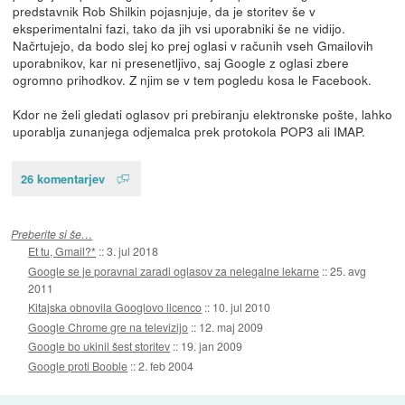
predstavnik Rob Shilkin pojasnjuje, da je storitev še v
eksperimentalni fazi, tako da jih vsi uporabniki še ne vidijo.
Načrtujejo, da bodo slej ko prej oglasi v računih vseh Gmailovih
uporabnikov, kar ni presenetljivo, saj Google z oglasi zbere
ogromno prihodkov. Z njim se v tem pogledu kosa le Facebook.
Kdor ne želi gledati oglasov pri prebiranju elektronske pošte, lahko
uporablja zunanjega odjemalca prek protokola POP3 ali IMAP.
26 komentarjev
Preberite si še…
Et tu, Gmail?*
::
3. jul 2018
Google se je poravnal zaradi oglasov za nelegalne lekarne
::
25. avg
2011
Kitajska obnovila Googlovo licenco
::
10. jul 2010
Google Chrome gre na televizijo
::
12. maj 2009
Google bo ukinil šest storitev
::
19. jan 2009
Google proti Booble
::
2. feb 2004