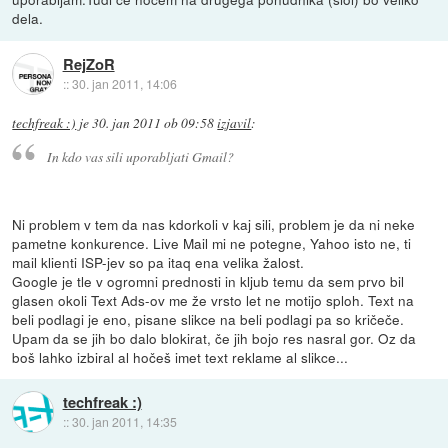
dela.
RejZoR
::
30. jan 2011, 14:06
techfreak :)
je
30. jan 2011 ob 09:58
izjavil
:
In kdo vas sili uporabljati Gmail?
Ni problem v tem da nas kdorkoli v kaj sili, problem je da ni neke
pametne konkurence. Live Mail mi ne potegne, Yahoo isto ne, ti
mail klienti ISP-jev so pa itaq ena velika žalost.
Google je tle v ogromni prednosti in kljub temu da sem prvo bil
glasen okoli Text Ads-ov me že vrsto let ne motijo sploh. Text na
beli podlagi je eno, pisane slikce na beli podlagi pa so kričeče.
Upam da se jih bo dalo blokirat, če jih bojo res nasral gor. Oz da
boš lahko izbiral al hočeš imet text reklame al slikce...
techfreak :)
::
30. jan 2011, 14:35