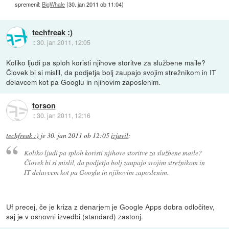
spremenil:
BigWhale
(
30. jan 2011 ob 11:04
)
techfreak :)
::
30. jan 2011, 12:05
Koliko ljudi pa sploh koristi njihove storitve za službene maile?
Človek bi si mislil, da podjetja bolj zaupajo svojim strežnikom in IT
delavcem kot pa Googlu in njihovim zaposlenim.
torson
::
30. jan 2011, 12:16
techfreak :)
je
30. jan 2011 ob 12:05
izjavil
:
Koliko ljudi pa sploh koristi njihove storitve za službene maile?
Človek bi si mislil, da podjetja bolj zaupajo svojim strežnikom in
IT delavcem kot pa Googlu in njihovim zaposlenim.
Uf precej, če je kriza z denarjem je Google Apps dobra odločitev,
saj je v osnovni izvedbi (standard) zastonj.