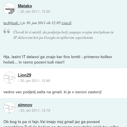
Matako
::
30. jan 2011, 12:30
techfreak :)
je
30. jan 2011 ob 12:05
izjavil
:
Človek bi si mislil, da podjetja bolj zaupajo svojim strežnikom in
IT delavcem kot pa Googlu in njihovim zaposlenim.
Hja, lastni IT delavci ga znajo kar fino lomiti - primerov kolikor
hočeš... in ravno poceni tudi niso!!
Lion29
::
30. jan 2011, 12:49
vedno vec podjetij salta na gmail, ki je v osnovi zastonj!
simnov
::
30. jan 2011, 13:19
Ob bog to pa ni fajn.Vsi imajo moj gmail jaz ga povsod
uporabljam.Tudi če hočem na drugega ponudnika (siol) bo veliko