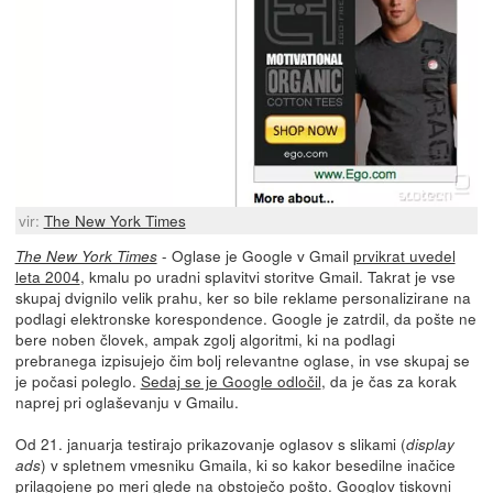
vir:
The New York Times
- Oglase je Google v Gmail
prvikrat uvedel
The New York Times
leta 2004
, kmalu po uradni splavitvi storitve Gmail. Takrat je vse
skupaj dvignilo velik prahu, ker so bile reklame personalizirane na
podlagi elektronske korespondence. Google je zatrdil, da pošte ne
bere noben človek, ampak zgolj algoritmi, ki na podlagi
prebranega izpisujejo čim bolj relevantne oglase, in vse skupaj se
je počasi poleglo.
Sedaj se je Google odločil
, da je čas za korak
naprej pri oglaševanju v Gmailu.
Od 21. januarja testirajo prikazovanje oglasov s slikami (
display
) v spletnem vmesniku Gmaila, ki so kakor besedilne inačice
ads
prilagojene po meri glede na obstoječo pošto. Googlov tiskovni