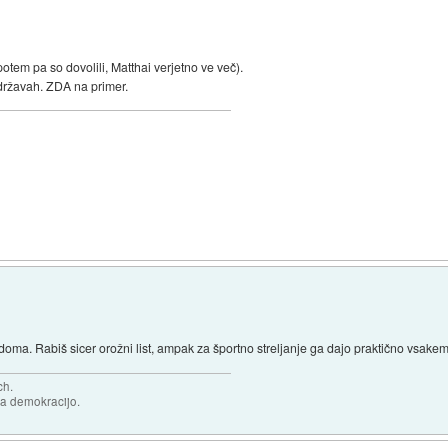
potem pa so dovolili, Matthai verjetno ve več).
 državah. ZDA na primer.
o doma. Rabiš sicer orožni list, ampak za športno streljanje ga dajo praktično vsake
ch.
za demokracijo.