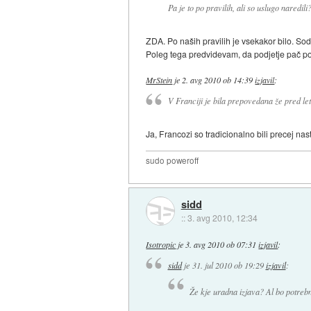
Pa je to po pravilih, ali so uslugo naredili
ZDA. Po naših pravilih je vsekakor bilo. Sodn
Poleg tega predvidevam, da podjetje pač po
MrStein
je
2. avg 2010 ob 14:39
izjavil
:
V Franciji je bila prepovedana že pred let
Ja, Francozi so tradicionalno bili precej nas
sudo poweroff
sidd
::
3. avg 2010, 12:34
Isotropic
je
3. avg 2010 ob 07:31
izjavil
:
sidd
je
31. jul 2010 ob 19:29
izjavil
:
Že kje uradna izjava? Al bo potre