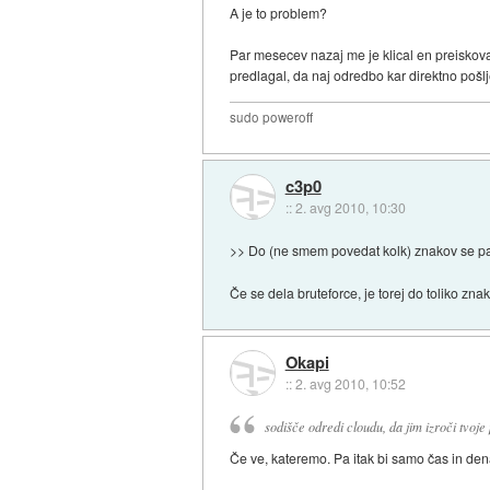
A je to problem?
Par mesecev nazaj me je klical en preiskoval
predlagal, da naj odredbo kar direktno pošlje
sudo poweroff
c3p0
::
2. avg 2010, 10:30
>> Do (ne smem povedat kolk) znakov se pa 
Če se dela bruteforce, je torej do toliko z
Okapi
::
2. avg 2010, 10:52
sodišče odredi cloudu, da jim izroči tvoje
Če ve, kateremo. Pa itak bi samo čas in denar