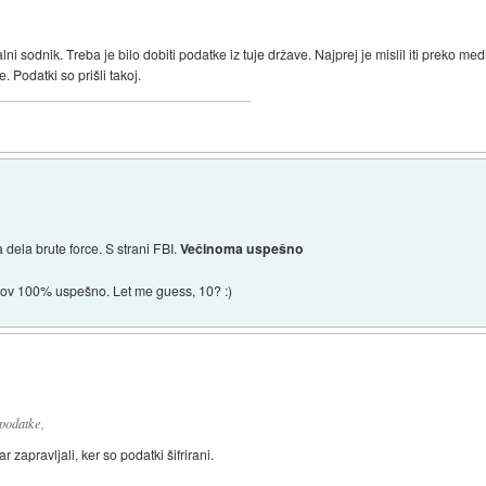
ni sodnik. Treba je bilo dobiti podatke iz tuje države. Najprej je mislil iti preko
. Podatki so prišli takoj.
dela brute force. S strani FBI.
Večinoma uspešno
nakov 100% uspešno. Let me guess, 10? :)
 podatke,
 zapravljali, ker so podatki šifrirani.