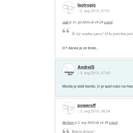
Isotropic
::
3. avg 2010, 07:31
sidd
je
31. jul 2010 ob 19:29
izjavil
:
Že kje uradna izjava? Al bo potrebno poč
in? danes je ze torek...
AndrejS
::
3. avg 2010, 07:43
Morda je sidd Iserdo, in je spet malo na h
poweroff
::
3. avg 2010, 08:34
MrStein
je
2. avg 2010 ob 14:39
izjavil
:
Katera država?