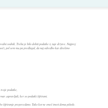
alni sodnik. Treba je bilo dobiti podatke iz tuje države. Najprej
moči, pol sem mu pa predlagal, da naj odredbo kar direktno
 tvoje podatke,
ar zapravljali, ker so podatki šifrirani.
bo šifriranje prepovedano. Tako kot ne smeš imeti doma pištole.