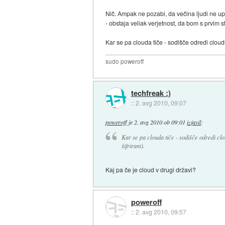
Nič. Ampak ne pozabi, da večina ljudi ne upor
- obstaja veliak verjetnost, da bom s prvim s
Kar se pa clouda tiče - sodišče odredi cloudu
sudo poweroff
techfreak :)
::
2. avg 2010, 09:07
poweroff
je
2. avg 2010 ob 09:01
izjavil
:
Kar se pa clouda tiče - sodišče odredi clo
šifrirani).
Kaj pa če je cloud v drugi državi?
poweroff
::
2. avg 2010, 09:57