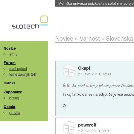
Mehiška univerza poizkusila s spletnimi sprejem
Novice
»
Varnost
»
Slovenska 
Novice
arhiv
Forum
Okapi
mali oglasi
::
1. avg 2010, 02:33
teme zadnjih 24h
Članki
Ja, pred 10 leti je bil tisti primer. Do dan
Zaposlitve
In kaj lahko danes naredijo, če je vse propis
brskaj
O.
Ostalo
pravila
poweroff
::
2. avg 2010, 09:01