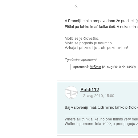
O.
V Franciji je bila prepovedana že pred leti (
Pištol pa lahko imaš kolko češ. V nekaterih
Motiti se je človeško.
Motiti se pogosto je neumno.
Vztrajati pri zmoti je... oh, pozdravljen!
Zgodovina sprememb…
spremenil:
MrStein
(
2. avg 2010 ob 14:39
)
Poldi112
::
2. avg 2010, 15:00
Saj v sloveniji imaš tudi mirno lahko pištol
Where all think alike, no one thinks very mu
Walter Lippmann, leta 1922, o predpogoju 