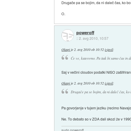
Drugače pa se bojim, da ni daleč čas, ko bo
O.
poweroff
::
2. avg 2010, 10:57
Okapi
je
2. avg 2010 ob 10:52
izjavil
:
Če ve, kateremo. Pa itak bi samo čas in den
Saj v večini cloudov podatki NISO zašifrirani
Okapi
je
2. avg 2010 ob 10:52
izjavil
:
Drugače pa se bojim, da ni daleč čas, ko 
Pa govorjenje v tujem jeziku (recimo Navajo
Ne. To debato so v ZDA dali skozi že v 1990-
sudo poweroff