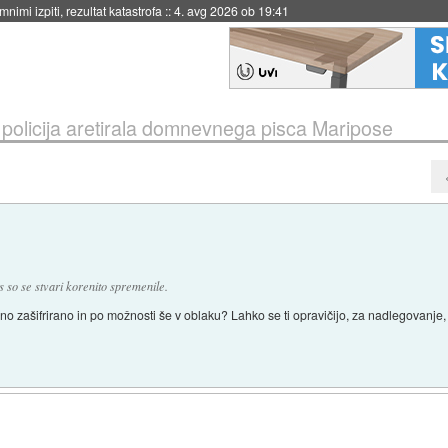
nimi izpiti, rezultat katastrofa
::
4. avg 2026 ob 19:41
policija aretirala domnevnega pisca Maripose
es so se stvari korenito spremenile.
no zašifrirano in po možnosti še v oblaku? Lahko se ti opravičijo, za nadlegovanje, a