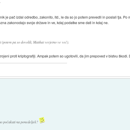
?
ik je pač izdal odredbo, zakonito, itd., le da so jo potem prevedli in poslali tja. P
zna zakonodajo svoje države in ve, kdaj podatke sme dati in kdaj ne.
i (potem pa so dovolili, Matthai verjetno ve več).
trojeni proti kriptografiji. Ampak potem so ugotovili, da jim prepoved v bistvu škodi.
bno počakati na ponedeljek?