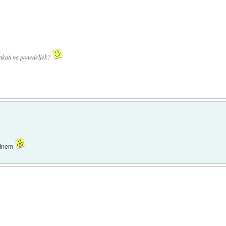
akati na ponedeljek?
ladnem