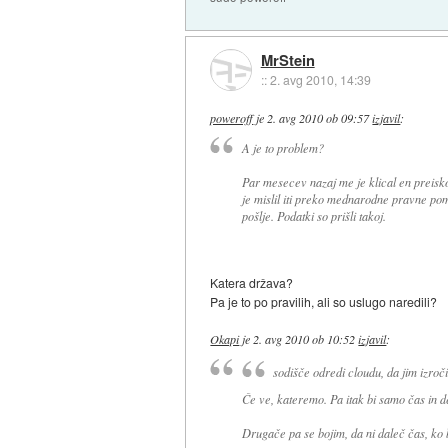
MrStein
::
2. avg 2010, 14:39
poweroff
je
2. avg 2010 ob 09:57
izjavil
:
A je to problem?
Par mesecev nazaj me je klical en preiskov
je mislil iti preko mednarodne pravne po
pošlje. Podatki so prišli takoj.
Katera država?
Pa je to po pravilih, ali so uslugo naredili?
Okapi
je
2. avg 2010 ob 10:52
izjavil
:
sodišče odredi cloudu, da jim izroči
Če ve, kateremo. Pa itak bi samo čas in den
Drugače pa se bojim, da ni daleč čas, ko 