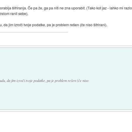
ablja šifriranja. Če pa že, ga pa niti ne zna uporabit. (Tako kot jaz - lahko mi razlo
trelom ranil sebe).
, da jim izroči tvoje podatke, pa je problem rešen (če niso šifrirani).
udu, da jim izroči tvoje podatke, pa je problem rešen (če niso