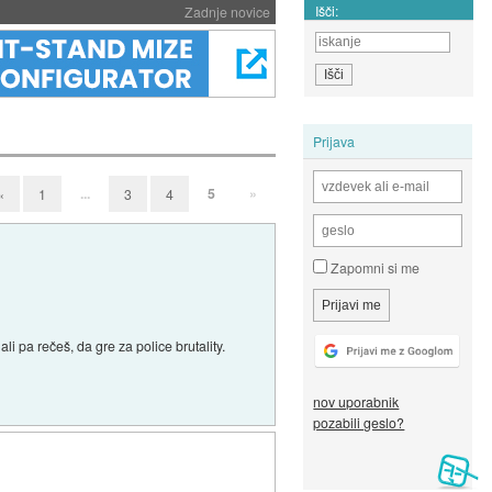
Išči:
Zadnje novice
Prijava
...
5
»
«
1
3
4
Zapomni si me
li pa rečeš, da gre za police brutality.
nov uporabnik
pozabili geslo?