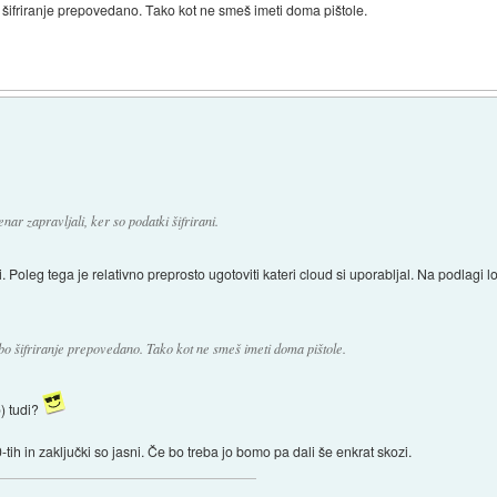
 šifriranje prepovedano. Tako kot ne smeš imeti doma pištole.
ar zapravljali, ker so podatki šifrirani.
. Poleg tega je relativno preprosto ugotoviti kateri cloud si uporabljal. Na podlagi 
bo šifriranje prepovedano. Tako kot ne smeš imeti doma pištole.
) tudi?
tih in zaključki so jasni. Če bo treba jo bomo pa dali še enkrat skozi.