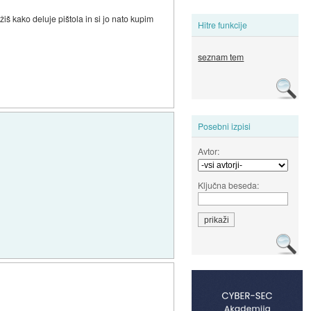
žiš kako deluje pištola in si jo nato kupim
Hitre funkcije
seznam tem
Posebni izpisi
Avtor:
Ključna beseda: