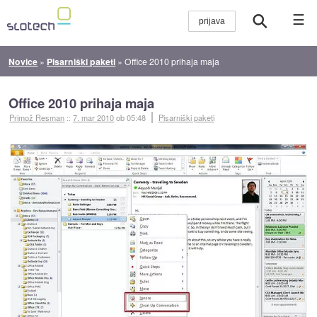
☰
Novice
»
Pisarniški paketi
»
Office 2010 prihaja maja
Office 2010 prihaja maja
Primož Resman
::
7. mar 2010
ob 05:48
Pisarniški paketi