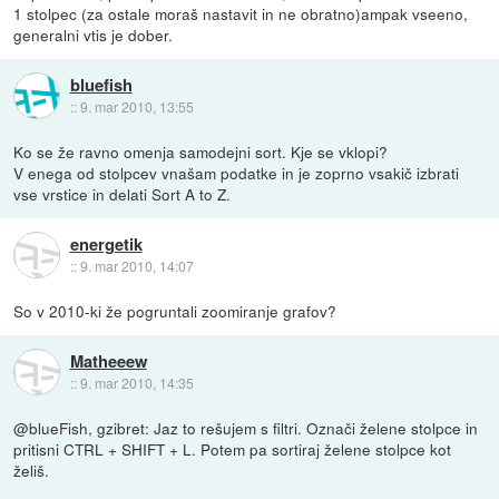
1 stolpec (za ostale moraš nastavit in ne obratno)ampak vseeno,
generalni vtis je dober.
bluefish
::
9. mar 2010, 13:55
Ko se že ravno omenja samodejni sort. Kje se vklopi?
V enega od stolpcev vnašam podatke in je zoprno vsakič izbrati
vse vrstice in delati Sort A to Z.
energetik
::
9. mar 2010, 14:07
So v 2010-ki že pogruntali zoomiranje grafov?
Matheeew
::
9. mar 2010, 14:35
@blueFish, gzibret: Jaz to rešujem s filtri. Označi želene stolpce in
pritisni CTRL + SHIFT + L. Potem pa sortiraj želene stolpce kot
želiš.