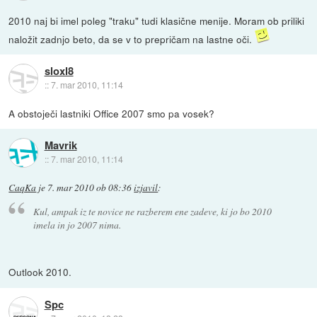
2010 naj bi imel poleg "traku" tudi klasične menije. Moram ob priliki
naložit zadnjo beto, da se v to prepričam na lastne oči.
sloxl8
::
7. mar 2010, 11:14
A obstoječi lastniki Office 2007 smo pa vosek?
Mavrik
::
7. mar 2010, 11:14
CaqKa
je
7. mar 2010 ob 08:36
izjavil
:
Kul, ampak iz te novice ne razberem ene zadeve, ki jo bo 2010
imela in jo 2007 nima.
Outlook 2010.
Spc