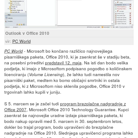
Outlook v Office 2010
vir:
PC World
- Microsoft bo končano različico najnovejšega
PC World
pisarniškega paketa, Office 2010, ki je zaenkrat še v stadiju beta,
na posebni prireditvi
predstavil 12. maja
. Na isti dan bodo velika
podjetja, ki imajo z Microsoftom podpisano pogodbo o količinskem
licenciranju (
), že lahko tudi namestila nov
Volume Licensing
pisarniški paket, medtem ko bomo običajni smrtniki in ostala
podjetja, ki z Microsoftom niso sklenila pogodbe, Office 2010 v
trgovinah lahko kupili v juniju.
S 5. marcem se je začel tudi
program brezplačne nadgradnje z
Office 2007
, Microsoft Office 2010 Technology Guarantee. Kupci
zaenkrat še najnovejše uradne izdaje pisarniškega paketa, ki
bodo nakup opravili med 5. marcem in 30. septembrom letos,
dokler bo trajal program, bodo upravičeni do brezplačne
nadgradnje na Office 2010. Slednjega upravičenci programa lahko