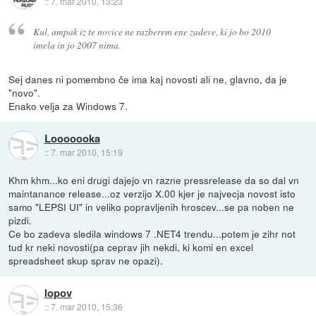
::
7. mar 2010, 13:23
Kul, ampak iz te novice ne razberem ene zadeve, ki jo bo 2010
imela in jo 2007 nima.
Sej danes ni pomembno če ima kaj novosti ali ne, glavno, da je
"novo".
Enako velja za Windows 7.
Looooooka
::
7. mar 2010, 15:19
Khm khm...ko eni drugi dajejo vn razne pressrelease da so dal vn
maintanance release...oz verzijo X.00 kjer je najvecja novost isto
samo "LEPSI UI" in veliko popravljenih hroscev...se pa noben ne
pizdi.
Ce bo zadeva sledila windows 7 .NET4 trendu...potem je zihr not
tud kr neki novosti(pa ceprav jih nekdi, ki komi en excel
spreadsheet skup sprav ne opazi).
lopov
::
7. mar 2010, 15:36