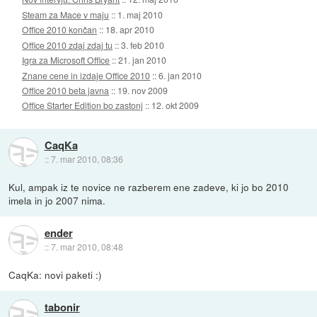
Steam za Mace v maju
::
1. maj 2010
Office 2010 končan
::
18. apr 2010
Office 2010 zdaj zdaj tu
::
3. feb 2010
Igra za Microsoft Office
::
21. jan 2010
Znane cene in izdaje Office 2010
::
6. jan 2010
Office 2010 beta javna
::
19. nov 2009
Office Starter Edition bo zastonj
::
12. okt 2009
CaqKa
::
7. mar 2010, 08:36
Kul, ampak iz te novice ne razberem ene zadeve, ki jo bo 2010
imela in jo 2007 nima.
ender
::
7. mar 2010, 08:48
CaqKa: novi paketi :)
tabonir