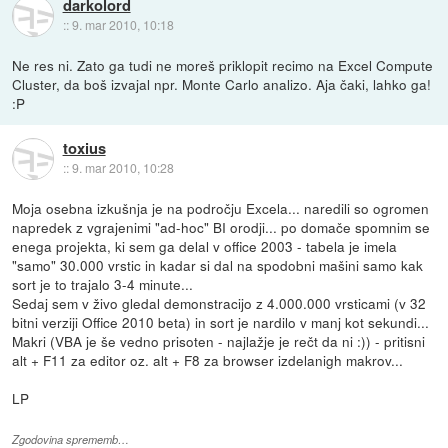
darkolord
::
9. mar 2010, 10:18
Ne res ni. Zato ga tudi ne moreš priklopit recimo na Excel Compute
Cluster, da boš izvajal npr. Monte Carlo analizo. Aja čaki, lahko ga!
:P
toxius
::
9. mar 2010, 10:28
Moja osebna izkušnja je na področju Excela... naredili so ogromen
napredek z vgrajenimi "ad-hoc" BI orodji... po domače spomnim se
enega projekta, ki sem ga delal v office 2003 - tabela je imela
"samo" 30.000 vrstic in kadar si dal na spodobni mašini samo kak
sort je to trajalo 3-4 minute...
Sedaj sem v živo gledal demonstracijo z 4.000.000 vrsticami (v 32
bitni verziji Office 2010 beta) in sort je nardilo v manj kot sekundi...
Makri (VBA je še vedno prisoten - najlažje je rečt da ni :)) - pritisni
alt + F11 za editor oz. alt + F8 za browser izdelanigh makrov...
LP
Zgodovina sprememb…