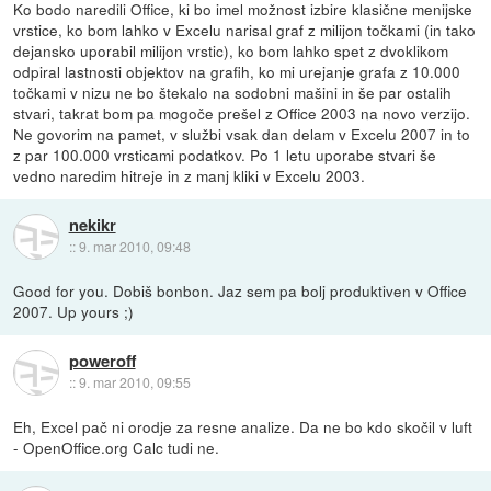
Ko bodo naredili Office, ki bo imel možnost izbire klasične menijske
vrstice, ko bom lahko v Excelu narisal graf z milijon točkami (in tako
dejansko uporabil milijon vrstic), ko bom lahko spet z dvoklikom
odpiral lastnosti objektov na grafih, ko mi urejanje grafa z 10.000
točkami v nizu ne bo štekalo na sodobni mašini in še par ostalih
stvari, takrat bom pa mogoče prešel z Office 2003 na novo verzijo.
Ne govorim na pamet, v službi vsak dan delam v Excelu 2007 in to
z par 100.000 vrsticami podatkov. Po 1 letu uporabe stvari še
vedno naredim hitreje in z manj kliki v Excelu 2003.
nekikr
::
9. mar 2010, 09:48
Good for you. Dobiš bonbon. Jaz sem pa bolj produktiven v Office
2007. Up yours ;)
poweroff
::
9. mar 2010, 09:55
Eh, Excel pač ni orodje za resne analize. Da ne bo kdo skočil v luft
- OpenOffice.org Calc tudi ne.