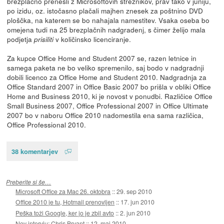
brezplačno prenesli z Microsoftovih strežnikov, prav tako v juniju,
po izidu, oz. istočasno plačali majhen znesek za poštnino DVD
ploščka, na katerem se bo nahajala namestitev. Vsaka oseba bo
omejena tudi na 25 brezplačnih nadgradenj, s čimer želijo mala
podjetja
v količinsko licenciranje.
prisiliti
Za kupce Office Home and Student 2007 se, razen letnice in
samega paketa ne bo veliko spremenilo, saj bodo v nadgradnji
dobili licenco za Office Home and Student 2010. Nadgradnja za
Office Standard 2007 in Office Basic 2007 bo prišla v obliki Office
Home and Business 2010, ki je novost v ponudbi. Različice Office
Small Business 2007, Office Professional 2007 in Office Ultimate
2007 bo v naboru Office 2010 nadomestila ena sama različica,
Office Professional 2010.
38 komentarjev
Preberite si še…
Microsoft Office za Mac 26. oktobra
::
29. sep 2010
Office 2010 je tu, Hotmail prenovljen
::
17. jun 2010
Peška toži Google, ker jo je zbil avto
::
2. jun 2010
Nov intervju: Chris Bryant
::
12. maj 2010