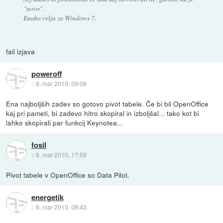
"novo".
Enako velja za Windows 7.
fail izjava
poweroff
::
8. mar 2010, 09:08
Ena najboljših zadev so gotovo pivot tabele. Če bi bil OpenOffice
kaj pri pameti, bi zadevo hitro skopiral in izboljšal... tako kot bi
lahko skopirali par funkcij Keynotea...
fosil
::
8. mar 2010, 17:59
Pivot tabele v OpenOffice so Data Pilot.
energetik
::
9. mar 2010, 08:43