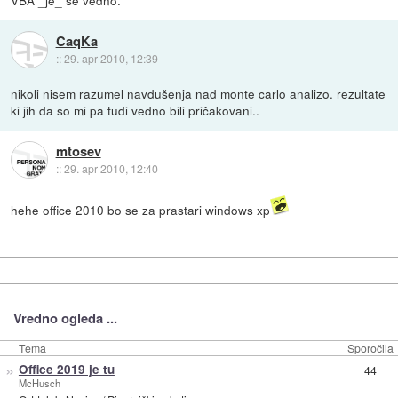
VBA _je_ še vedno.
CaqKa
::
29. apr 2010, 12:39
nikoli nisem razumel navdušenja nad monte carlo analizo. rezultate
ki jih da so mi pa tudi vedno bili pričakovani..
mtosev
::
29. apr 2010, 12:40
hehe office 2010 bo se za prastari windows xp
Vredno ogleda ...
Tema
Sporočila
»
Office 2019 je tu
44
McHusch