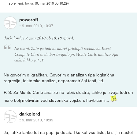
spremenil:
toxius
(
9. mar 2010 ob 10:29
)
poweroff
::
9. mar 2010, 10:37
darkolord
je
9. mar 2010 ob 10:18
izjavil
:
Ne res ni. Zato ga tudi ne moreš priklopit recimo na Excel
Compute Cluster, da boš izvajal npr. Monte Carlo analizo. Aja
čaki, lahko ga! :P
Ne govorim o igračkah. Govorim o analizah tipa logistična
regresija, faktorska analiza, neparametrični testi, itd.
P. S. Za Monte Carlo analizo ne rabiš clustra, lahko jo izvaja tudi en
malo bolj motiviran vod slovenske vojske s havbicami...
darkolord
::
9. mar 2010, 10:39
Ja, lahko lahko tut na papirju delaš. Tko kot vse tiste, ki si jih naštel