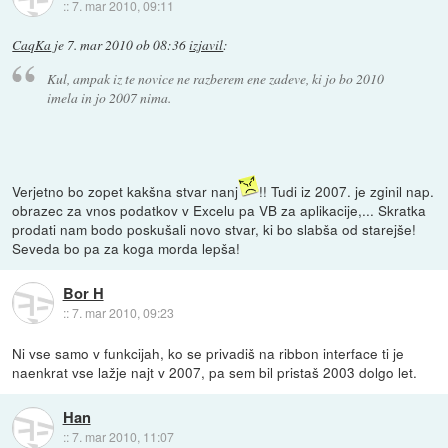
::
7. mar 2010, 09:11
CaqKa
je
7. mar 2010 ob 08:36
izjavil
:
Kul, ampak iz te novice ne razberem ene zadeve, ki jo bo 2010
imela in jo 2007 nima.
Verjetno bo zopet kakšna stvar nanj
!! Tudi iz 2007. je zginil nap.
obrazec za vnos podatkov v Excelu pa VB za aplikacije,... Skratka
prodati nam bodo poskušali novo stvar, ki bo slabša od starejše!
Seveda bo pa za koga morda lepša!
Bor H
::
7. mar 2010, 09:23
Ni vse samo v funkcijah, ko se privadiš na ribbon interface ti je
naenkrat vse lažje najt v 2007, pa sem bil pristaš 2003 dolgo let.
Han
::
7. mar 2010, 11:07