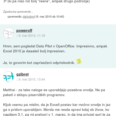
:P (ki pa niso nič bolj "resne", ampak drugo področje)
Zgodovina sprememb…
spremenilo:
darkolord
(
9. mar 2010 ob 10:40
)
poweroff
::
9. mar 2010, 11:18
Hmm, sem pogledal Data Pilot v OpenOffice. Impresivno, ampak
Excel 2010 je daaaleč bolj impresiven.
Ja, to govorim kot zapriseženi odprtokodnik.
gzibret
::
9. mar 2010, 13:44
Matthai - za take naloge se uporabljajo posebna orodja. Ne pa
paketi v sklopu pisarniških programov.
Kljub vsemu pa mislim, da je Excell postav kar močno orodje in jaz
ga s pridom uporabljam. Morda me resda spravi kdaj ob živce, ko
napišem 3.1, pa mi pretvori v 1. marec, in da ima privzet sort le za