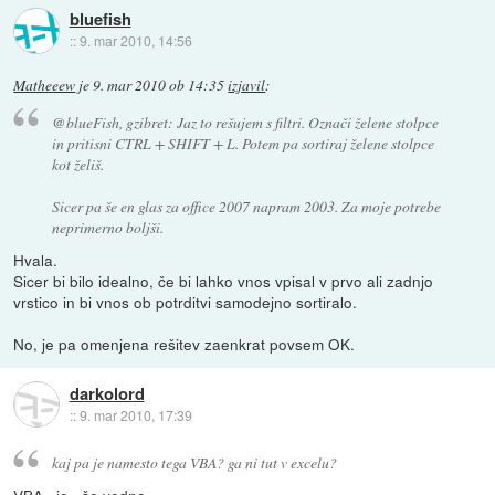
bluefish
::
9. mar 2010, 14:56
Matheeew
je
9. mar 2010 ob 14:35
izjavil
:
@blueFish, gzibret: Jaz to rešujem s filtri. Označi želene stolpce
in pritisni CTRL + SHIFT + L. Potem pa sortiraj želene stolpce
kot želiš.
Sicer pa še en glas za office 2007 napram 2003. Za moje potrebe
neprimerno boljši.
Hvala.
Sicer bi bilo idealno, če bi lahko vnos vpisal v prvo ali zadnjo
vrstico in bi vnos ob potrditvi samodejno sortiralo.
No, je pa omenjena rešitev zaenkrat povsem OK.
darkolord
::
9. mar 2010, 17:39
kaj pa je namesto tega VBA? ga ni tut v excelu?