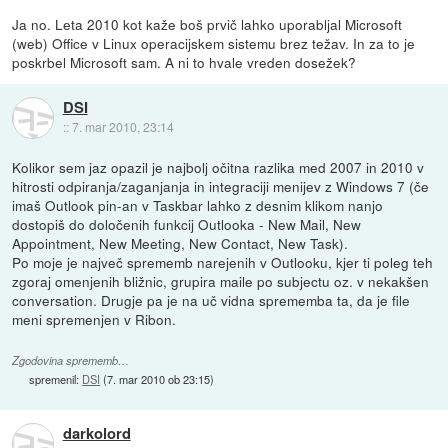
Ja no. Leta 2010 kot kaže boš prvič lahko uporabljal Microsoft
(web) Office v Linux operacijskem sistemu brez težav. In za to je
poskrbel Microsoft sam. A ni to hvale vreden dosežek?
DSI
::
7. mar 2010, 23:14
Kolikor sem jaz opazil je najbolj očitna razlika med 2007 in 2010 v
hitrosti odpiranja/zaganjanja in integraciji menijev z Windows 7 (če
imaš Outlook pin-an v Taskbar lahko z desnim klikom nanjo
dostopiš do določenih funkcij Outlooka - New Mail, New
Appointment, New Meeting, New Contact, New Task).
Po moje je največ sprememb narejenih v Outlooku, kjer ti poleg teh
zgoraj omenjenih bližnic, grupira maile po subjectu oz. v nekakšen
conversation. Drugje pa je na uč vidna sprememba ta, da je file
meni spremenjen v Ribon.
Zgodovina sprememb…
spremenil:
DSI
(
7. mar 2010 ob 23:15
)
darkolord