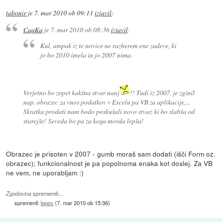
tabonir
je
7. mar 2010 ob 09:11
izjavil
:
CaqKa
je
7. mar 2010 ob 08:36
izjavil
:
Kul, ampak iz te novice ne razberem ene zadeve, ki
jo bo 2010 imela in jo 2007 nima.
Verjetno bo zopet kakšna stvar nanj
!! Tudi iz 2007. je zginil
nap. obrazec za vnos podatkov v Excelu pa VB za aplikacije,...
Skratka prodati nam bodo poskušali novo stvar, ki bo slabša od
starejše! Seveda bo pa za koga morda lepša!
Obrazec je prisoten v 2007 - gumb moraš sam dodati (išči Form oz.
obrazec); funkcionalnost je pa popolnoma enaka kot doslej. Za VB
ne vem, ne uporabljam :)
Zgodovina sprememb…
spremenil:
lopov
(
7. mar 2010 ob 15:36
)