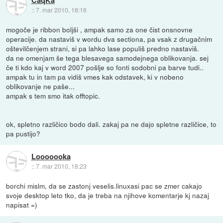
::
7. mar 2010, 18:16
mogoče je ribbon boljši , ampak samo za one čist onsnovne
operacije. da nastaviš v wordu dva sectiona, pa vsak z drugačnim
oštevilčenjem strani, si pa lahko lase populiš predno nastaviš.
da ne omenjam še tega blesavega samodejnega oblikovanja. sej
če ti kdo kaj v word 2007 pošlje so fonti sodobni pa barve tudi..
ampak tu in tam pa vidiš vmes kak odstavek, ki v nobeno
oblikovanje ne paše...
ampak s tem smo itak offtopic.
ok, spletno različico bodo dali. zakaj pa ne dajo spletne različice, to
pa pustijo?
Looooooka
::
7. mar 2010, 18:23
borchi mislm, da se zastonj veselis.linuxasi pac se zmer cakajo
svoje desktop leto tko, da je treba na njihove komentarje kj nazaj
napisat =)