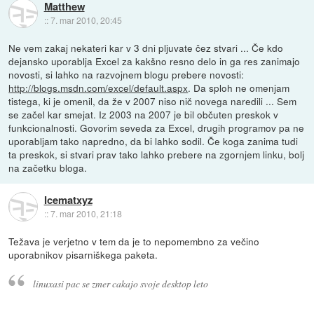
Matthew
::
7. mar 2010, 20:45
Ne vem zakaj nekateri kar v 3 dni pljuvate čez stvari ... Če kdo
dejansko uporablja Excel za kakšno resno delo in ga res zanimajo
novosti, si lahko na razvojnem blogu prebere novosti:
http://blogs.msdn.com/excel/default.aspx
. Da sploh ne omenjam
tistega, ki je omenil, da že v 2007 niso nič novega naredili ... Sem
se začel kar smejat. Iz 2003 na 2007 je bil občuten preskok v
funkcionalnosti. Govorim seveda za Excel, drugih programov pa ne
uporabljam tako napredno, da bi lahko sodil. Če koga zanima tudi
ta preskok, si stvari prav tako lahko prebere na zgornjem linku, bolj
na začetku bloga.
Icematxyz
::
7. mar 2010, 21:18
Težava je verjetno v tem da je to nepomembno za večino
uporabnikov pisarniškega paketa.
linuxasi pac se zmer cakajo svoje desktop leto