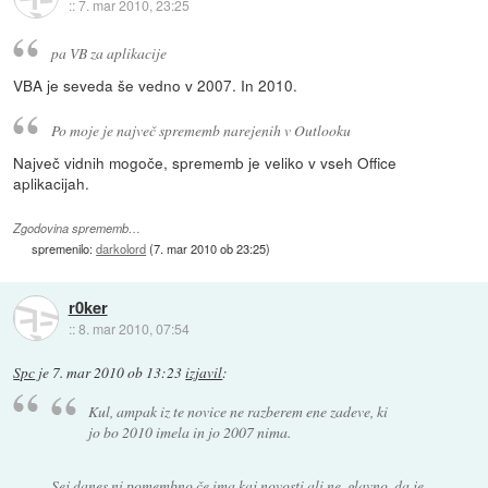
::
7. mar 2010, 23:25
pa VB za aplikacije
VBA je seveda še vedno v 2007. In 2010.
Po moje je največ sprememb narejenih v Outlooku
Največ vidnih mogoče, sprememb je veliko v vseh Office
aplikacijah.
Zgodovina sprememb…
spremenilo:
darkolord
(
7. mar 2010 ob 23:25
)
r0ker
::
8. mar 2010, 07:54
Spc
je
7. mar 2010 ob 13:23
izjavil
:
Kul, ampak iz te novice ne razberem ene zadeve, ki
jo bo 2010 imela in jo 2007 nima.
Sej danes ni pomembno če ima kaj novosti ali ne, glavno, da je