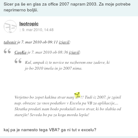
Sicer pa še en glas za office 2007 napram 2003. Za moje potrebe
neprimerno boljši.
Isotropic
::
9. mar 2010, 14:48
tabonir
je
7. mar 2010 ob 09:11
izjavil
:
CaqKa
je
7. mar 2010 ob 08:36
izjavil
:
Kul, ampak iz te novice ne razberem ene zadeve, ki
jo bo 2010 imela in jo 2007 nima.
Verjetno bo zopet kakšna stvar nanj
!! Tudi iz 2007. je zginil
nap. obrazec za vnos podatkov v Excelu pa VB za aplikacije,...
Skratka prodati nam bodo poskušali novo stvar, ki bo slabša od
starejše! Seveda bo pa za koga morda lepša!
kaj pa je namesto tega VBA? ga ni tut v excelu?