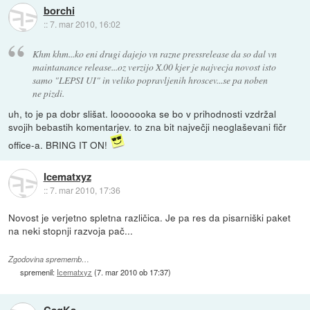
borchi
::
7. mar 2010, 16:02
Khm khm...ko eni drugi dajejo vn razne pressrelease da so dal vn
maintanance release...oz verzijo X.00 kjer je najvecja novost isto
samo "LEPSI UI" in veliko popravljenih hroscev...se pa noben
ne pizdi.
uh, to je pa dobr slišat. looooooka se bo v prihodnosti vzdržal
svojih bebastih komentarjev. to zna bit največji neoglaševani fičr
office-a. BRING IT ON!
Icematxyz
::
7. mar 2010, 17:36
Novost je verjetno spletna različica. Je pa res da pisarniški paket
na neki stopnji razvoja pač...
Zgodovina sprememb…
spremenil:
Icematxyz
(
7. mar 2010 ob 17:37
)
CaqKa