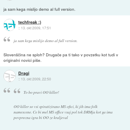
ja sam kega mislijo demo al full version.
techfreak :)
::
13. okt 2009, 17:51
ja sam kega mislijo demo al full version.
Slovenščina ne sploh? Drugače pa ti tako v povzetku kot tudi v
originalni novici piše.
Dragi
::
13. okt 2009, 22:50
To bo pravi OO killer!
OO killer so vsi spiratizirano MS ofici, ki jih ima folk
namescene. Ce bi mel MS office vsaj pol tok DRMja kot ga ima
povprecna igra bi OO ze kraljeval