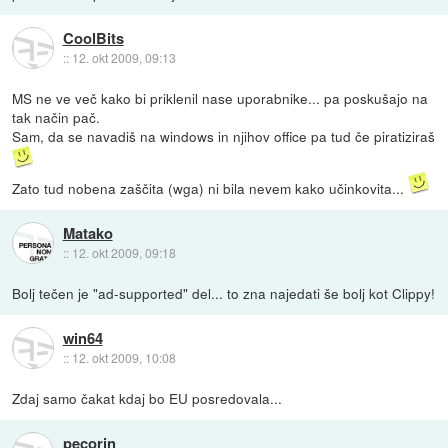
CoolBits
::
12. okt 2009, 09:13
MS ne ve več kako bi priklenil nase uporabnike... pa poskušajo na
tak način pač.
Sam, da se navadiš na windows in njihov office pa tud če piratiziraš
Zato tud nobena zaščita (wga) ni bila nevem kako učinkovita...
Matako
::
12. okt 2009, 09:18
Bolj tečen je "ad-supported" del... to zna najedati še bolj kot Clippy!
win64
::
12. okt 2009, 10:08
Zdaj samo čakat kdaj bo EU posredovala...
pecorin