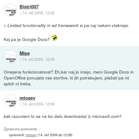
Bistri007
::
14. okt 2009, 12:02
> Limited functionality in ad framework si pa naj nekam vtaknejo.
Kaj pa je Google Docs?
Mipe
::
14. okt 2009, 12:05
Omejena funkcionalnost? Eh,kar naj jo imajo, meni Google Docs in
OpenOffice ponujata vse storitve, ki jih potrebujem, plačati pa mi
sploh ni treba.
mtosev
::
14. okt 2009, 12:06
kak razumem to se ne bo dalo downloadat iz microsoft.com?
Zgodovina sprememb…
spremenil:
mtosev
(
14. okt 2009 ob 12:08
)