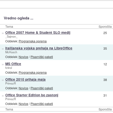
Vredno ogleda ...
Tema
Sporočila
»
Office 2007 Home & Student SLO medij
25
_Sajmon_
Oddelek:
Programska oprema
»
Italijanska vojska prehaja na LibreOffice
35
McHusch
Oddelek:
Novice
/
Pisarniški paketi
»
MS Office
12
fctirol
Oddelek:
Programska oprema
»
Office 2010 prihaja maja
38
PrimozR
Oddelek:
Novice
/
Pisarniški paketi
»
Office Starter Edition bo zastonj
31
PrimozR
Oddelek:
Novice
/
Pisarniški paketi
Tema
Sporočila