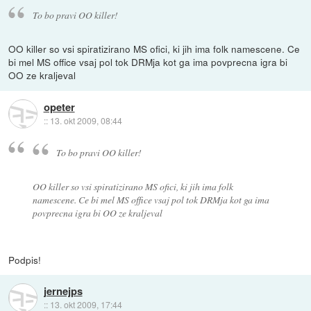
To bo pravi OO killer!
OO killer so vsi spiratizirano MS ofici, ki jih ima folk namescene. Ce
bi mel MS office vsaj pol tok DRMja kot ga ima povprecna igra bi
OO ze kraljeval
opeter
::
13. okt 2009, 08:44
To bo pravi OO killer!
OO killer so vsi spiratizirano MS ofici, ki jih ima folk
namescene. Ce bi mel MS office vsaj pol tok DRMja kot ga ima
povprecna igra bi OO ze kraljeval
Podpis!
jernejps
::
13. okt 2009, 17:44