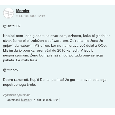
Mercier
::
14. okt 2009, 12:16
@Bistri007
Napisal sem kako gledam na stvar sam, oziroma, kako bi gledal na
stvar, če ne bi bil založen s software-om. Oziroma me žena že
gnjavi, da nabavim MS office, ker ne namerava več delat z OOo.
Mislim da jo bom kar prenašal do 2010-ke. edit: V izogib
nesporazumom. Ženo bom prenašal tudi po izidu omenjenega
paketa. Le malo lažje.
@mtosev
Dobro razumeš. Kupiš Dell-a, pa imaš že gor ... zraven ostalega
nepotrebnega šrota.
Zgodovina sprememb…
spremenil:
Mercier
(
14. okt 2009 ob 12:28
)