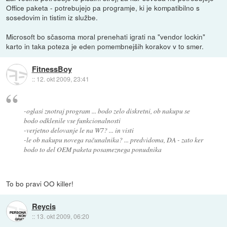
Office paketa - potrebujejo pa programje, ki je kompatibilno s
sosedovim in tistim iz službe.
Microsoft bo sčasoma moral prenehati igrati na "vendor lockin"
karto in taka poteza je eden pomembnejših korakov v to smer.
FitnessBoy
::
12. okt 2009, 23:41
-oglasi znotraj program ... bodo zelo diskretni, ob nakupu se
bodo odklenile vse funkcionalnosti
-verjetno delovanje le na W7? ... in visti
-le ob nakupu novega računalnika? ... predvidoma, DA - zato ker
bodo to del OEM paketa posameznega ponudnika
To bo pravi OO killer!
Reycis
::
13. okt 2009, 06:20