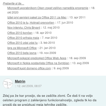
Preberite si še…
Microsoft uporabnikom Oken zopet vsiljivo namešča programje
::
18.
okt 2020
Izšel prvi servisni paket za Office 2011 za Mac
::
13. apr 2011
Office 2010 je tu, Hotmail prenovljen
::
17. jun 2010
Nov intervju: Chris Bryant
::
12. maj 2010
Office 2010 končan
::
18. apr 2010
Office 2010 prihaja maja
::
7. mar 2010
Office 2010 zdaj zdaj tu
::
3. feb 2010
Igra za Microsoft Office
::
21. jan 2010
Office 2010 beta javna
::
19. nov 2009
Microsoft pokazal predogled Office Web Apps
::
18. sep 2009
Microsoft in Nokia postavljata Office na Symbian
::
13. avg 2009
Microsoft kupil domeno office.com
::
9. avg 2009
Matrin
::
12. okt 2009, 08:07
Zdaj pa že kar prosijo, da se zaščita zlomi. Če daš ti na voljo
celoten program z zaklenjeno funkcionalnostjo, zgleda tk ko da
prosiš da se preizkusi meja tehnike zaščite.