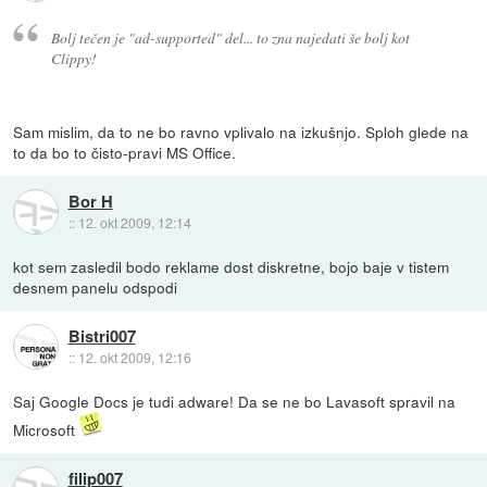
Bolj tečen je "ad-supported" del... to zna najedati še bolj kot
Clippy!
Sam mislim, da to ne bo ravno vplivalo na izkušnjo. Sploh glede na
to da bo to čisto-pravi MS Office.
Bor H
::
12. okt 2009, 12:14
kot sem zasledil bodo reklame dost diskretne, bojo baje v tistem
desnem panelu odspodi
Bistri007
::
12. okt 2009, 12:16
Saj Google Docs je tudi adware! Da se ne bo Lavasoft spravil na
Microsoft
filip007