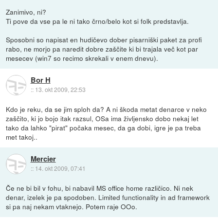
Zanimivo, ni?
Ti pove da vse pa le ni tako črno/belo kot si folk predstavlja.
Sposobni so napisat en hudičevo dober pisarniški paket za profi
rabo, ne morjo pa naredit dobre zaščite ki bi trajala več kot par
mesecev (win7 so recimo skrekali v enem dnevu).
Bor H
::
13. okt 2009, 22:53
Kdo je reku, da se jim sploh da? A ni škoda metat denarce v neko
zaščito, ki jo bojo itak razsul, OSa ima življensko dobo nekaj let
tako da lahko "pirat" počaka mesec, da ga dobi, igre je pa treba
met takoj..
Mercier
::
14. okt 2009, 07:41
Če ne bi bil v fohu, bi nabavil MS office home različico. Ni nek
denar, izelek je pa spodoben. Limited functionality in ad framework
si pa naj nekam vtaknejo. Potem raje OOo.