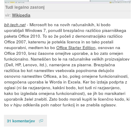
Tudi legalno zastonj
vir:
Wikipedia
- Microsoft bo na novih računalnikih, ki bodo
bit-tech.net
uporabljali Windows 7, ponudil brezplačno različico pisarniškega
paketa Office 2010. To so že počeli z demonstracijsko različico
Office 2007, kateremu je potekla licenca in so tako postali
neuporabni, medtem ko bo
Office Starter Edition
, osnovan na
Office 2010, brez časovne omejitve uporabe, a bo zato omejen
funkcionalno. Nameščen bo le na računalnike velikih proizvajalcev
(Dell, HP, Lenovo, itd.), namenjene za pisarne. Brezplačna
različica bo kot namestitev vsebovala popolnoma delujočo
osnovno namestitev Officea, a bo, poleg omejene funkcionalnosti,
omogočena uporaba le Worda in Excela. Ker bo izdaja podprta z
oglasi (ni še razjasnjeno, kakšni bodo, kot tudi ni razjasnjeno,
kako bo izgledala omejena funkcionalnost), se jih bo marsikateri
uporabnik želel znebiti. Zato bodo morali kupiti le licenčno kodo, ki
bo
odklenila poln nabor funkcij in se znebila oglasov.
v hipu
31 komentarjev