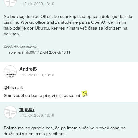
::
12. okt 2009, 13:10
No bo vsaj delujoč Office, ko sem kupil laptop sem dobil gor kar 3x
pisarna, Works, office trial za študente pa ša OpenOffice mislim
halo zdaj je gor Ubuntu, ker res nimam več časa za idiotizem na
polknah.
Zgodovina sprememb…
spremenil:
filip007
(
12. okt 2009 ob 13:11
)
AndrejS
::
12. okt 2009, 13:13
@Bismark
Sem vedel da boste pingvini ljubosumni
filip007
::
12. okt 2009, 13:19
Polkna me ne ganejo več, če pa imam slučajno preveč časa pa
družinski sistem malo prepiham.