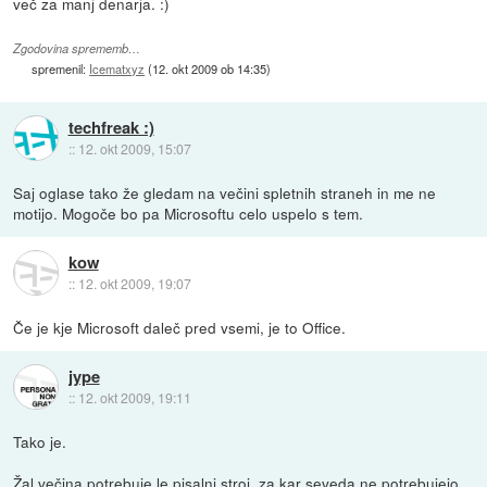
več za manj denarja. :)
Zgodovina sprememb…
spremenil:
Icematxyz
(
12. okt 2009 ob 14:35
)
techfreak :)
::
12. okt 2009, 15:07
Saj oglase tako že gledam na večini spletnih straneh in me ne
motijo. Mogoče bo pa Microsoftu celo uspelo s tem.
kow
::
12. okt 2009, 19:07
Če je kje Microsoft daleč pred vsemi, je to Office.
jype
::
12. okt 2009, 19:11
Tako je.
Žal večina potrebuje le pisalni stroj, za kar seveda ne potrebujejo