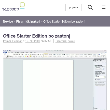
☰
Novice
»
Pisarniški paketi
»
Office Starter Edition bo zastonj
Office Starter Edition bo zastonj
Primož Resman
::
12. okt 2009
ob 07:57
Pisarniški paketi