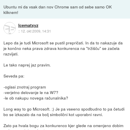
Ubuntu mi da vsak dan nov Chrome sam od sebe samo OK
kliknem!
Icematxyz
::
12. okt 2009, 14:31
Lepo da je tudi Microsoft se pustil prepričati. In da to nakazuje da
je končno neka prava zdrava konkurenca na "tržišču" se začela
razvijati.
Le tako naprej jaz pravim.
Seveda pa:
-oglasi znotraj program
-verjetno delovanje le na W7?
-le ob nakupu novega računalnika?
Long way to go Microsoft. ;) Je pa vseeno spodbudno to pa četudi
bo se izkazalo da na bolj simbolični kot uporabni ravni.
Zato pa hvala bogu za konkurenco kjer glede na omenjeno dobim