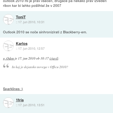
outlook 2010 mi je prav všečen, drugače pa nekako prav izveden
ribon kar bi lahko pošlihtal že v 2007
ToniT
::
17. jun 2010, 10:31
Outlook 2010 se noče sinhronizirati z Blackberry-em.
Karlos
::
17. jun 2010, 12:57
g. Oden
je
17. jun 2010 ob 10:17
izjavil
:
In kaj je dejansko novega v Officu 2010?
Sparklines :)
1fris
::
17. jun 2010, 13:51