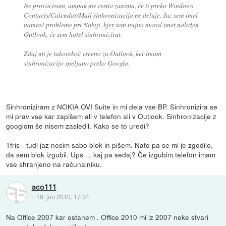
Ne provociram, ampak me resno zanima, če ti preko Windows
Contacts/Calendar/Mail sinhronizacija ne deluje. Jaz sem imel
namreč probleme pri Nokiji, kjer sem nujno moral imet naložen
Outlook, če sem hotel sinhronizirat.
Zdaj mi je takorekoč vseeno za Outlook, ker imam
sinhronizacijo speljano preko Googla.
Sinhroniziram z NOKIA OVI Suite in mi dela vse BP. Sinhronizira se
mi prav vse kar zapišem ali v telefon ali v Outlook. Sinhronizacije z
googlom še nisem zasledil. Kako se to uredi?
1fris - tudi jaz nosim sabo blok in pišem. Nato pa se mi je zgodilo,
da sem blok izgubil. Ups ... kaj pa sedaj? Če izgubim telefon imam
vse shranjeno na računalniku.
aco111
::
18. jun 2010, 17:34
Na Office 2007 kar ostanem . Office 2010 mi iz 2007 neke stvari