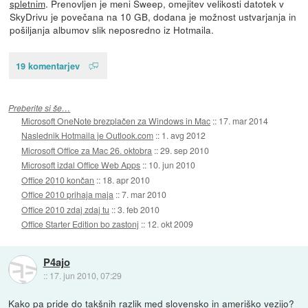
spletnim
. Prenovljen je meni Sweep, omejitev velikosti datotek v
SkyDrivu je povečana na 10 GB, dodana je možnost ustvarjanja in
pošiljanja albumov slik neposredno iz Hotmaila.
19 komentarjev
Preberite si še…
Microsoft OneNote brezplačen za Windows in Mac
::
17. mar 2014
Naslednik Hotmaila je Outlook.com
::
1. avg 2012
Microsoft Office za Mac 26. oktobra
::
29. sep 2010
Microsoft izdal Office Web Apps
::
10. jun 2010
Office 2010 končan
::
18. apr 2010
Office 2010 prihaja maja
::
7. mar 2010
Office 2010 zdaj zdaj tu
::
3. feb 2010
Office Starter Edition bo zastonj
::
12. okt 2009
P4ajo
::
17. jun 2010, 07:29
Kako pa pride do takšnih razlik med slovensko in ameriško vezijo?