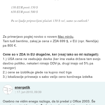
130 EUR proti 150 $
630 EUR proti 500 $
Pa so ljudje pripravljeni plačati 130 $ več, samo za outlook?
Za primerjavo poglej novico o novem
Mac miniju
.
Tam tudi bentimo, zakaj je cena v ZDA 699 $, v EU (npr. Nemčija)
pa 800 €.
Cene so v ZDA in EU drugačne, ker (vsaj tako so mi razlagali):
1.) USA cene ne vsebujejo davka (ker ima vsaka država tam svojo
davčno politiko, nekateri nimajo DDV-ja, drugi imajo od 5% pa
navzgor)
2.) cene se izoblikuje glede na kupno moč trga
3.) lokalizacije prinesejo s sabo večjo ceno končnega izdelka
energetik
::
17. jun 2010, 09:39
Osebno ne vidim enega razloga, da bi prešel z Office 2003. Še