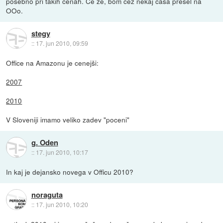
posebno pri takih cenah. Če že, bom čez nekaj časa prešel na
OOo.
stegy
::
17. jun 2010, 09:59
Office na Amazonu je cenejši:
2007
2010
V Sloveniji imamo veliko zadev "poceni"
g. Oden
::
17. jun 2010, 10:17
In kaj je dejansko novega v Officu 2010?
noraguta
::
17. jun 2010, 10:20