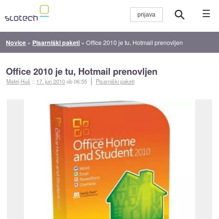
☰
Novice
»
Pisarniški paketi
»
Office 2010 je tu, Hotmail prenovljen
Office 2010 je tu, Hotmail prenovljen
Matej Huš
::
17. jun 2010
ob 06:55
Pisarniški paketi