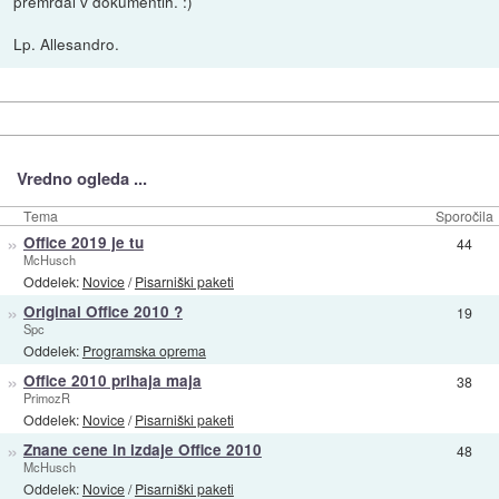
premrdal v dokumentih. :)
Lp. Allesandro.
Vredno ogleda ...
Tema
Sporočila
»
Office 2019 je tu
44
McHusch
Oddelek:
Novice
/
Pisarniški paketi
»
Original Office 2010 ?
19
Spc
Oddelek:
Programska oprema
»
Office 2010 prihaja maja
38
PrimozR
Oddelek:
Novice
/
Pisarniški paketi
»
Znane cene in izdaje Office 2010
48
McHusch
Oddelek:
Novice
/
Pisarniški paketi