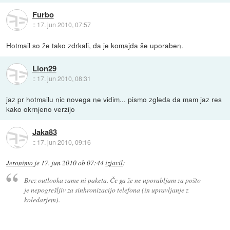
Furbo
::
17. jun 2010, 07:57
Hotmail so že tako zdrkali, da je komajda še uporaben.
Lion29
::
17. jun 2010, 08:31
jaz pr hotmailu nic novega ne vidim... pismo zgleda da mam jaz res
kako okrnjeno verzijo
Jaka83
::
17. jun 2010, 09:16
Jeronimo
je
17. jun 2010 ob 07:44
izjavil
:
Brez outlooka zame ni paketa. Če ga že ne uporabljam za pošto
je nepogrešljiv za sinhronizacijo telefona (in upravljanje z
koledarjem).