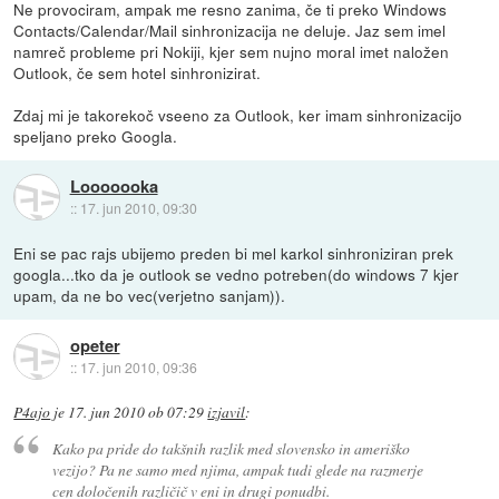
Ne provociram, ampak me resno zanima, če ti preko Windows
Contacts/Calendar/Mail sinhronizacija ne deluje. Jaz sem imel
namreč probleme pri Nokiji, kjer sem nujno moral imet naložen
Outlook, če sem hotel sinhronizirat.
Zdaj mi je takorekoč vseeno za Outlook, ker imam sinhronizacijo
speljano preko Googla.
Looooooka
::
17. jun 2010, 09:30
Eni se pac rajs ubijemo preden bi mel karkol sinhroniziran prek
googla...tko da je outlook se vedno potreben(do windows 7 kjer
upam, da ne bo vec(verjetno sanjam)).
opeter
::
17. jun 2010, 09:36
P4ajo
je
17. jun 2010 ob 07:29
izjavil
:
Kako pa pride do takšnih razlik med slovensko in ameriško
vezijo? Pa ne samo med njima, ampak tudi glede na razmerje
cen določenih različič v eni in drugi ponudbi.