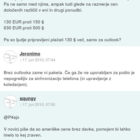
Pa ne samo med njima, ampak tudi glede na razmerje cen
določenih različič v eni in drugi ponudbi.
130 EUR proti 150 $
630 EUR proti 500 $
Pa so ljudje pripravljeni plačati 130 $ več, samo za outlook?
Jeronimo
::
17. jun 2010, 07:44
Brez outlooka zame ni paketa. Če ga že ne uporabljam za pošto je
nepogrešljiv za sinhronizacijo telefona (in upravljanje z
koledarjem).
squngy
::
17. jun 2010, 07:50
@P4ajo
V novici piše da so ameriške cene brez davka, pomojem bi lahko
imelo to kej zraven.