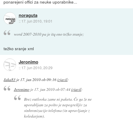
ponarejeni offici za neuke uporabnike...
noraguta
::
17. jun 2010, 19:01
word 2007-2010 pa je itq eno težko sranje;
težko sranje xml
Jeronimo
::
17. jun 2010, 20:29
Jaka83
je
17. jun 2010 ob 09:16
izjavil
:
Jeronimo
je
17. jun 2010 ob 07:44
izjavil
:
Brez outlooka zame ni paketa. Če ga že ne
uporabljam za pošto je nepogrešljiv za
sinhronizacijo telefona (in upravljanje z
koledarjem).