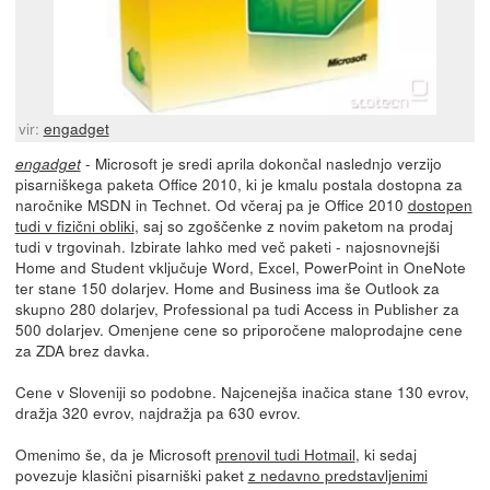
vir:
engadget
- Microsoft je sredi aprila dokončal naslednjo verzijo
engadget
pisarniškega paketa Office 2010, ki je kmalu postala dostopna za
naročnike MSDN in Technet. Od včeraj pa je Office 2010
dostopen
tudi v fizični obliki
, saj so zgoščenke z novim paketom na prodaj
tudi v trgovinah. Izbirate lahko med več paketi - najosnovnejši
Home and Student vključuje Word, Excel, PowerPoint in OneNote
ter stane 150 dolarjev. Home and Business ima še Outlook za
skupno 280 dolarjev, Professional pa tudi Access in Publisher za
500 dolarjev. Omenjene cene so priporočene maloprodajne cene
za ZDA brez davka.
Cene v Sloveniji so podobne. Najcenejša inačica stane 130 evrov,
dražja 320 evrov, najdražja pa 630 evrov.
Omenimo še, da je Microsoft
prenovil tudi Hotmail
, ki sedaj
povezuje klasični pisarniški paket
z nedavno predstavljenimi