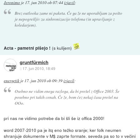
Jeronimo
je
17. jun 2010 ob 07:44
izjavil
:
Brez outlooka zame ni paketa. Če ga že ne uporabljam za pošto
je nepogrešljiv za sinhronizacijo telefona (in upravljanje z
koledarjem).
(s kulijem)
Acta - pametni pišejo !
gruntfürmich
::
17. jun 2010, 18:49
energetik
je
17. jun 2010 ob 09:39
izjavil
:
Osebno ne vidim enega razloga, da bi prešel z Office 2003. Še
posebno pri takih cenah. Če že, bom čez nekaj časa prešel na
OOo.
pri nas ne vidimo potrebe da bi šli še iz offica 2000!
word 2007-2010 pa je itq eno težko sranje; ker folk neumen
shranjuje dokumente v M$ zaprte formate. seveda pa so to v večini