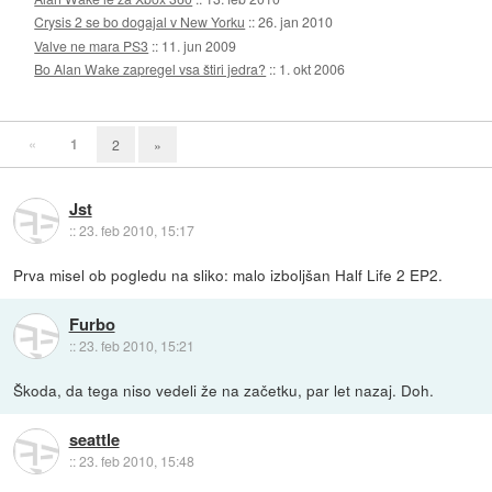
Crysis 2 se bo dogajal v New Yorku
::
26. jan 2010
Valve ne mara PS3
::
11. jun 2009
Bo Alan Wake zapregel vsa štiri jedra?
::
1. okt 2006
«
1
2
»
Jst
::
23. feb 2010, 15:17
Prva misel ob pogledu na sliko: malo izboljšan Half Life 2 EP2.
Furbo
::
23. feb 2010, 15:21
Škoda, da tega niso vedeli že na začetku, par let nazaj. Doh.
seattle
::
23. feb 2010, 15:48