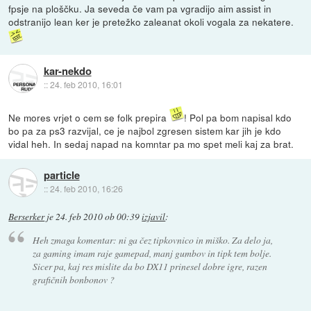
fpsje na ploščku. Ja seveda če vam pa vgradijo aim assist in
odstranijo lean ker je pretežko zaleanat okoli vogala za nekatere.
kar-nekdo
::
24. feb 2010, 16:01
Ne mores vrjet o cem se folk prepira
! Pol pa bom napisal kdo
bo pa za ps3 razvijal, ce je najbol zgresen sistem kar jih je kdo
vidal heh. In sedaj napad na komntar pa mo spet meli kaj za brat.
particle
::
24. feb 2010, 16:26
Berserker
je
24. feb 2010 ob 00:39
izjavil
:
Heh zmaga komentar: ni ga čez tipkovnico in miško. Za delo ja,
za gaming imam raje gamepad, manj gumbov in tipk tem bolje.
Sicer pa, kaj res mislite da bo DX11 prinesel dobre igre, razen
grafičnih bonbonov ?