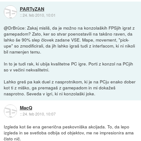
PARTyZAN
::
24. feb 2010, 10:01
@DrBrüce: Zakaj misliš, da je možno na konzolaških FPSjih igrat z
gamepadom? Zato, ker so stvar poenostavili na takšno raven, da
lahko še 90% slep človek zadane VSE. Mape, movement, "pick-
upe" so zmodificirali, da jih lahko igraš tudi z interfacom, ki ni nikoli
bil namenjen temu.
In to je tudi rak, ki ubija kvalitetne PC igre. Porti z konzol na PCjih
so v večini nekvalitetni.
Lahko greš pa kak duel z nasprotnikom, ki je na PCju enako dober
kot ti z miško, ga premagaš z gamepadom in mi dokažeš
nasprotno. Seveda v igri, ki ni konzolaški joke.
MacQ
::
24. feb 2010, 10:07
Izgleda kot še ena generična peskovniška akcijada. To, da lepo
izgleda in se svetloba odbija od objektov, me ne impresionira ama
čisto nič.