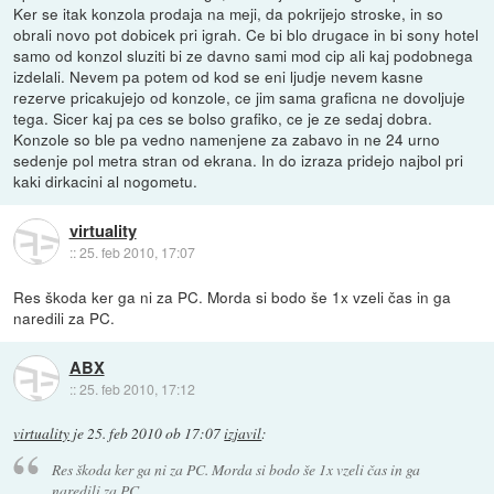
Ker se itak konzola prodaja na meji, da pokrijejo stroske, in so
obrali novo pot dobicek pri igrah. Ce bi blo drugace in bi sony hotel
samo od konzol sluziti bi ze davno sami mod cip ali kaj podobnega
izdelali. Nevem pa potem od kod se eni ljudje nevem kasne
rezerve pricakujejo od konzole, ce jim sama graficna ne dovoljuje
tega. Sicer kaj pa ces se bolso grafiko, ce je ze sedaj dobra.
Konzole so ble pa vedno namenjene za zabavo in ne 24 urno
sedenje pol metra stran od ekrana. In do izraza pridejo najbol pri
kaki dirkacini al nogometu.
virtuality
::
25. feb 2010, 17:07
Res škoda ker ga ni za PC. Morda si bodo še 1x vzeli čas in ga
naredili za PC.
ABX
::
25. feb 2010, 17:12
virtuality
je
25. feb 2010 ob 17:07
izjavil
:
Res škoda ker ga ni za PC. Morda si bodo še 1x vzeli čas in ga
naredili za PC.