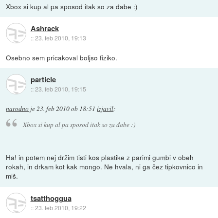
Xbox si kup al pa sposod itak so za đabe :)
Ashrack
::
23. feb 2010, 19:13
Osebno sem pricakoval boljso fiziko.
particle
::
23. feb 2010, 19:15
narodno
je
23. feb 2010 ob 18:51
izjavil
:
Xbox si kup al pa sposod itak so za đabe :)
Ha! in potem nej držim tisti kos plastike z parimi gumbi v obeh
rokah, in drkam kot kak mongo. Ne hvala, ni ga čez tipkovnico in
miš.
tsatthoggua
::
23. feb 2010, 19:22