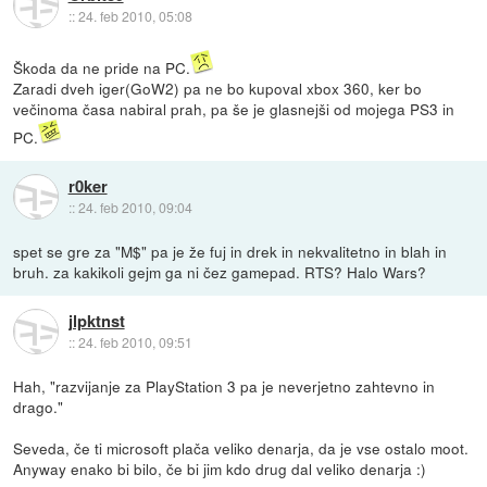
::
24. feb 2010, 05:08
Škoda da ne pride na PC.
Zaradi dveh iger(GoW2) pa ne bo kupoval xbox 360, ker bo
večinoma časa nabiral prah, pa še je glasnejši od mojega PS3 in
PC.
r0ker
::
24. feb 2010, 09:04
spet se gre za "M$" pa je že fuj in drek in nekvalitetno in blah in
bruh. za kakikoli gejm ga ni čez gamepad. RTS? Halo Wars?
jlpktnst
::
24. feb 2010, 09:51
Hah, "razvijanje za PlayStation 3 pa je neverjetno zahtevno in
drago."
Seveda, če ti microsoft plača veliko denarja, da je vse ostalo moot.
Anyway enako bi bilo, če bi jim kdo drug dal veliko denarja :)