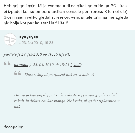
Heh naj ga imajo. Mi je vseeno tudi ce nikoli ne pride na PC - itak
bi izpadel kot se en poretardiran console port (press X to not die).
Sicer nisem veliko gledal screenov, vendar tale priliman ne zgleda
nic bolje kot par let star Half Life 2.
xyxyxyxy
::
23. feb 2010, 19:28
particle
je
23. feb 2010 ob 19:15
izjavil
:
narodno
je
23. feb 2010 ob 18:51
izjavil
:
Xbox si kup al pa sposod itak so za đabe :)
Ha! in potem nej držim tisti kos plastike z parimi gumbi v obeh
rokah, in drkam kot kak mongo. Ne hvala, ni ga čez tipkovnico in
miš.
:facepalm: