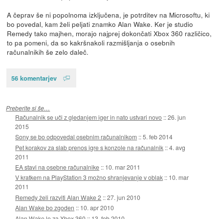
A čeprav še ni popolnoma izključena, je potrditev na Microsoftu, ki
bo povedal, kam želi peljati znamko Alan Wake. Ker je studio
Remedy tako majhen, morajo najprej dokončati Xbox 360 različico,
to pa pomeni, da so kakršnakoli razmišljanja o osebnih
računalnikih še zelo daleč.
56 komentarjev
Preberite si še…
Računalnik se uči z gledanjem iger in nato ustvari novo
::
26. jun
2015
Sony se bo odpovedal osebnim računalnikom
::
5. feb 2014
Pet korakov za slab prenos igre s konzole na računalnik
::
4. avg
2011
EA stavi na osebne računalnike
::
10. mar 2011
V kratkem na PlayStation 3 možno shranjevanje v oblak
::
10. mar
2011
Remedy želi razviti Alan Wake 2
::
27. jun 2010
Alan Wake bo zgoden
::
10. apr 2010
Alan Wake le za Xbox 360
::
13. feb 2010