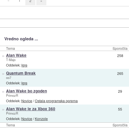
«
1
2
»
Vredno ogleda ...
Tema
Sporočila
»
Alan Wake
258
T-Majo
Oddelek:
Igre
»
Quantum Break
265
oo7
Oddelek:
Igre
»
Alan Wake bo zgoden
29
PrimozR
Oddelek:
Novice
/
Ostala programska oprema
»
Alan Wake le za Xbox 360
55
PrimozR
Oddelek:
Novice
/
Konzole
Tema
Sporočila