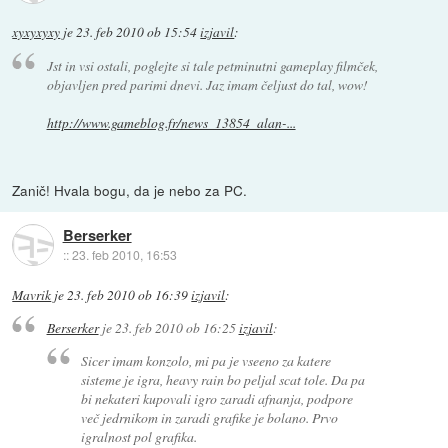
xyxyxyxy
je
23. feb 2010 ob 15:54
izjavil
:
Jst in vsi ostali, poglejte si tale petminutni gameplay filmček,
objavljen pred parimi dnevi. Jaz imam čeljust do tal, wow!
http://www.gameblog.fr/news_13854_alan-...
Zanič! Hvala bogu, da je nebo za PC.
Berserker
::
23. feb 2010, 16:53
Mavrik
je
23. feb 2010 ob 16:39
izjavil
:
Berserker
je
23. feb 2010 ob 16:25
izjavil
:
Sicer imam konzolo, mi pa je vseeno za katere
sisteme je igra, heavy rain bo peljal scat tole. Da pa
bi nekateri kupovali igro zaradi afnanja, podpore
več jedrnikom in zaradi grafike je bolano. Prvo
igralnost pol grafika.