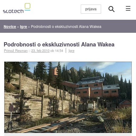
☰
Novice
»
Igre
»
Podrobnosti o ekskluzivnosti Alana Wakea
Podrobnosti o ekskluzivnosti Alana Wakea
Primož Resman
::
23. feb 2010
ob 14:54
Igre