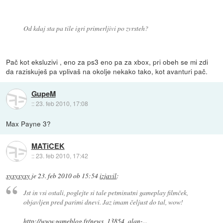
Od kdaj sta pa tile igri primerljivi po zvrsteh?
Pač kot eksluzivi , eno za ps3 eno pa za xbox, pri obeh se mi zdi
da raziskuješ pa vplivaš na okolje nekako tako, kot avanturi pač.
GupeM
::
23. feb 2010, 17:08
Max Payne 3?
MATiCEK
::
23. feb 2010, 17:42
xyxyxyxy
je
23. feb 2010 ob 15:54
izjavil
:
Jst in vsi ostali, poglejte si tale petminutni gameplay filmček,
objavljen pred parimi dnevi. Jaz imam čeljust do tal, wow!
http://www.gameblog.fr/news_13854_alan-...