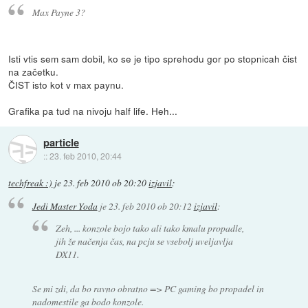
Max Payne 3?
Isti vtis sem sam dobil, ko se je tipo sprehodu gor po stopnicah čist
na začetku.
ČIST isto kot v max paynu.
Grafika pa tud na nivoju half life. Heh...
particle
::
23. feb 2010, 20:44
techfreak :)
je
23. feb 2010 ob 20:20
izjavil
:
Jedi Master Yoda
je
23. feb 2010 ob 20:12
izjavil
:
Zeh, ... konzole bojo tako ali tako kmalu propadle,
jih že načenja čas, na pcju se vsebolj uveljavlja
DX11.
Se mi zdi, da bo ravno obratno => PC gaming bo propadel in
nadomestile ga bodo konzole.