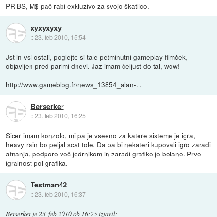
PR BS, M$ pač rabi exkluzivo za svojo škatlico.
xyxyxyxy
::
23. feb 2010, 15:54
Jst in vsi ostali, poglejte si tale petminutni gameplay filmček,
objavljen pred parimi dnevi. Jaz imam čeljust do tal, wow!
http://www.gameblog.fr/news_13854_alan-...
Berserker
::
23. feb 2010, 16:25
Sicer imam konzolo, mi pa je vseeno za katere sisteme je igra,
heavy rain bo peljal scat tole. Da pa bi nekateri kupovali igro zaradi
afnanja, podpore več jedrnikom in zaradi grafike je bolano. Prvo
igralnost pol grafika.
Testman42
::
23. feb 2010, 16:37
Berserker
je
23. feb 2010 ob 16:25
izjavil
: