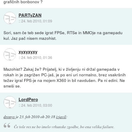
grafičnih bonbonov ?
PARTyZAN
::
24. feb 2010, 01:09
Sori, sam če teb sede igrat FPSe, RTSe in MMOje na gamepadu
kul. Jaz pač nisem mazohist.
xyxyxyxy
::
24. feb 2010, 01:36
Mazohist? Zakaj že? Prijatelj, ki v življenju ni držal gamepada v
rokah in je zagrižen PC-jaš, je po eni uri normalno, brez vsakršnih
težav igral FPS-je na mojem X360 in bil navdušen. Pa ni edini. Ne
smeši se.
LordPero
::
24. feb 2010, 03:00
dronyx
je
23. feb 2010 ob 20:18
izjavil
:
Če tole res ne bo imelo vrhunske zgodbe, bo ena velika failure.