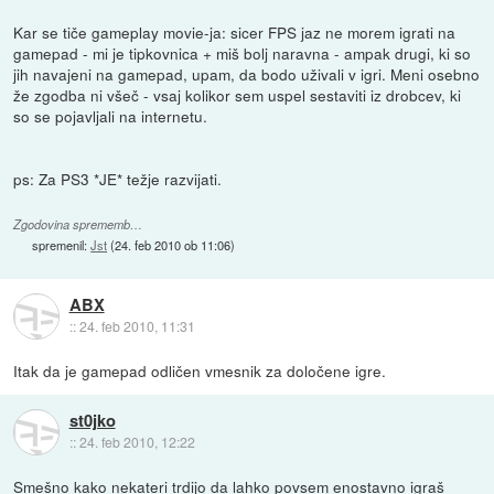
Kar se tiče gameplay movie-ja: sicer FPS jaz ne morem igrati na
gamepad - mi je tipkovnica + miš bolj naravna - ampak drugi, ki so
jih navajeni na gamepad, upam, da bodo uživali v igri. Meni osebno
že zgodba ni všeč - vsaj kolikor sem uspel sestaviti iz drobcev, ki
so se pojavljali na internetu.
ps: Za PS3 *JE* težje razvijati.
Zgodovina sprememb…
spremenil:
Jst
(
24. feb 2010 ob 11:06
)
ABX
::
24. feb 2010, 11:31
Itak da je gamepad odličen vmesnik za določene igre.
st0jko
::
24. feb 2010, 12:22
Smešno kako nekateri trdijo da lahko povsem enostavno igraš