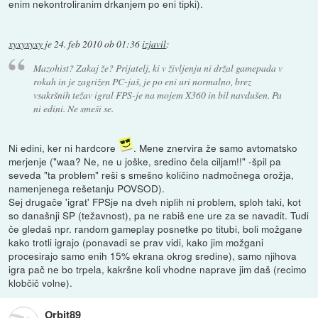
enim nekontroliranim drkanjem po eni tipki).
xyxyxyxy
je
24. feb 2010 ob 01:36
izjavil
:
Mazohist? Zakaj že? Prijatelj, ki v življenju ni držal gamepada v
rokah in je zagrižen PC-jaš, je po eni uri normalno, brez
vsakršnih težav igral FPS-je na mojem X360 in bil navdušen. Pa
ni edini. Ne smeši se.
Ni edini, ker ni hardcore
. Mene znervira že samo avtomatsko
merjenje ("waa? Ne, ne u joške, sredino čela ciljam!!" -špil pa
seveda "ta problem" reši s smešno količino nadmočnega orožja,
namenjenega rešetanju POVSOD).
Sej drugače 'igrat' FPSje na dveh niplih ni problem, sploh taki, kot
so današnji SP (težavnost), pa ne rabiš ene ure za se navadit. Tudi
če gledaš npr. random gameplay posnetke po titubi, boli možgane
kako trotli igrajo (ponavadi se prav vidi, kako jim možgani
procesirajo samo enih 15% ekrana okrog sredine), samo njihova
igra pač ne bo trpela, kakršne koli vhodne naprave jim daš (recimo
klobčič volne).
Orbit89