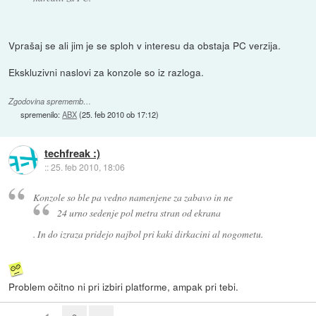
Vprašaj se ali jim je se sploh v interesu da obstaja PC verzija.
Ekskluzivni naslovi za konzole so iz razloga.
Zgodovina sprememb…
spremenilo:
ABX
(
25. feb 2010 ob 17:12
)
techfreak :)
::
25. feb 2010, 18:06
Konzole so ble pa vedno namenjene za zabavo in ne
24 urno sedenje pol metra stran od ekrana
. In do izraza pridejo najbol pri kaki dirkacini al nogometu.
Problem očitno ni pri izbiri platforme, ampak pri tebi.