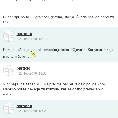
Super špil bo to ... igralnost, grafika, štorija! Škoda res, da nebo za
PC.
narodno
::
23. feb 2010, 18:13
Kako smešno je gledat komentarje kako PCjevci in Sonyevci jokajo
nad tem špilom.
particle
::
23. feb 2010, 18:35
V rit naj si ga zatlačijo :) Najprej me par let rajcajo pol pa xbox ..
Rabimo boljše hekerje za konzole, ker se očitno preveč špilov
nabavi.
narodno
::
23. feb 2010, 18:51