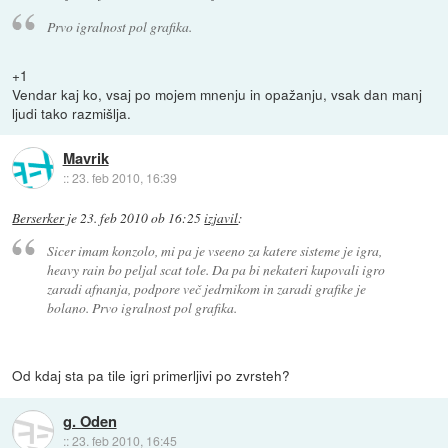
Prvo igralnost pol grafika.
+1
Vendar kaj ko, vsaj po mojem mnenju in opažanju, vsak dan manj
ljudi tako razmišlja.
Mavrik
::
23. feb 2010, 16:39
Berserker
je
23. feb 2010 ob 16:25
izjavil
:
Sicer imam konzolo, mi pa je vseeno za katere sisteme je igra,
heavy rain bo peljal scat tole. Da pa bi nekateri kupovali igro
zaradi afnanja, podpore več jedrnikom in zaradi grafike je
bolano. Prvo igralnost pol grafika.
Od kdaj sta pa tile igri primerljivi po zvrsteh?
g. Oden
::
23. feb 2010, 16:45