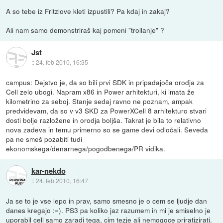
A so tebe iz Fritzlove kleti izpustili? Pa kdaj in zakaj?
Ali nam samo demonstriraš kaj pomeni "trollanje" ?
Jst
::
24. feb 2010, 16:35
campus: Dejstvo je, da so bili prvi SDK in pripadajoča orodja za
Cell zelo ubogi. Napram x86 in Power arhitekturi, ki imata že
kilometrino za seboj. Stanje sedaj ravno ne poznam, ampak
predvidevam, da so v v3 SKD za PowerXCell 8 arhitekturo stvari
dosti bolje razložene in orodja boljša. Takrat je bila to relativno
nova zadeva in temu primerno so se game devi odločali. Seveda
pa ne smeš pozabiti tudi
ekonomskega/denarnega/pogodbenega/PR vidika.
kar-nekdo
::
24. feb 2010, 16:47
Ja se to je vse lepo in prav, samo smesno je o cem se ljudje dan
danes kregajo :=). PS3 pa koliko jaz razumem in mi je smiselno je
uporabil cell samo zaradi tega, cim tezje ali nemogoce priratizirati.