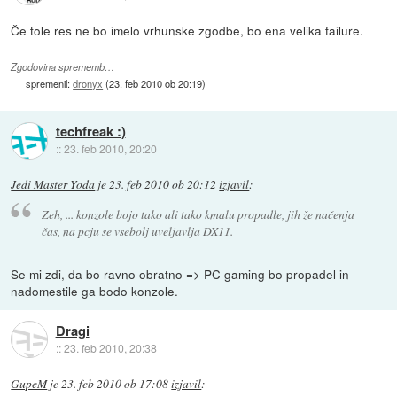
Če tole res ne bo imelo vrhunske zgodbe, bo ena velika failure.
Zgodovina sprememb…
spremenil:
dronyx
(
23. feb 2010 ob 20:19
)
techfreak :)
::
23. feb 2010, 20:20
Jedi Master Yoda
je
23. feb 2010 ob 20:12
izjavil
:
Zeh, ... konzole bojo tako ali tako kmalu propadle, jih že načenja
čas, na pcju se vsebolj uveljavlja DX11.
Se mi zdi, da bo ravno obratno => PC gaming bo propadel in
nadomestile ga bodo konzole.
Dragi
::
23. feb 2010, 20:38
GupeM
je
23. feb 2010 ob 17:08
izjavil
: