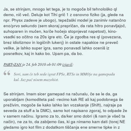
Ja, se strinjam, mnogo let tega, je to mogoče bil tehnološko ql
demo, nič več. Deluje kot Tihi grič 1 z osnovno fiziko (ja, glede na
npr. Physx zadeve je ubogo), tepežaški model je zanimiv natančno
eno/prvo sekundo (sem skoraj prepričan, da rata hitro ponavljajoč,
suhoparen in mučen, ko/če hočejo stopnjevat napetost), kino-
vsadki so očitno na 20s igre etc. Če je zgodba res ql (povezana,
brez idiotizmov in logičnih lukenj) in ostale napakice ne preveč
velike, je lahko super igra, samo ponavadi lahko oceniš iz
posnetkov, kaj in kako bo. Upam pa, da bo.
PARTyZAN
je
24. feb 2010 ob 01:09
izjavil
:
Sori, sam če teb sede igrat FPSe, RTSe in MMOje na gamepadu
kul. Jaz pač nisem mazohist.
Se strinjam. Imam sicer gamepad na računalu, če se le da, ga
uporabljam (komoditeta pač -recimo kak RE ali kaj podobnega še
preživim, mogoče še kako lahko lan vozakanje (Shift), najraje pa
seveda za stuff a la DMC), samo kot napisano zgoraj, to odpade že
v samem načinu. Igramo za to, da/ker smo dobri (& nam je všeč ta
način), ne za to, da zabijemo čas, ki ga nimamo kam dati (torej NE
gledamo igro kot film z dodatkom tiščanja ene smerne tipke in z