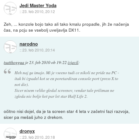
Jedi Master Yoda
::
23. feb 2010, 20:12
Zeh, ... konzole bojo tako ali tako kmalu propadle, jih že načenja
čas, na pcju se vsebolj uveljavlja DX11.
narodno
::
23. feb 2010, 20:14
tsatthoggua
je
23. feb 2010 ob 19:22
izjavil
:
Heh naj ga imajo. Mi je vseeno tudi ce nikoli ne pride na PC -
itak bi izpadel kot se en poretardiran console port (press X to
not die).
Sicer nisem veliko gledal screenov, vendar tale priliman ne
zgleda nic bolje kot par let star Half Life 2.
očitno nisi dojel, da je ta screen star 4 leta v začetni fazi razvoja,
sicer pa mešaš juho z drekom.
dronyx
::
23. feb 2010, 20:18