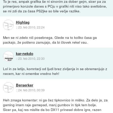
To je res, ampak grafika še ni sinonim za dober gejm, sicer pa za
primerjavo konzole danes s PCju v grafiki niti niso tako svetlobne,
se mi zdi da za časa PS2jke so bile večje razlike.
Highlag
::
23. feb 2010, 22:24
Men se ni zdelo nič posebnega. Glede na to koliko časa ga
packajo, že pošteno zamujajo, da bi človek rekel vau.
kar-nekdo
::
23. feb 2010, 22:30
Lol in ze letijo, komntarji od ljudi brez zivljenja in se obremenjujo z
necem, kar ni omembe vredno heh!
Berserker
::
24. feb 2010, 00:39
Heh zmaga komentar: ni ga čez tipkovnico in miško. Za delo ja, za
gaming imam raje gamepad, manj gumbov in tipk tem bolje.
Sicer pa, kaj res mislite da bo DX11 prinesel dobre igre, razen