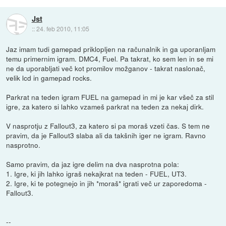
Jst
::
24. feb 2010, 11:05
Jaz imam tudi gamepad priklopljen na računalnik in ga uporanljam
temu primernim igram. DMC4, Fuel. Pa takrat, ko sem len in se mi
ne da uporabljati več kot promilov možganov - takrat naslonač,
velik lcd in gamepad rocks.
Parkrat na teden igram FUEL na gamepad in mi je kar všeč za stil
igre, za katero si lahko vzameš parkrat na teden za nekaj dirk.
V nasprotju z Fallout3, za katero si pa moraš vzeti čas. S tem ne
pravim, da je Fallout3 slaba ali da takšnih iger ne igram. Ravno
nasprotno.
Samo pravim, da jaz igre delim na dva nasprotna pola:
1. Igre, ki jih lahko igraš nekajkrat na teden - FUEL, UT3.
2. Igre, ki te potegnejo in jih *moraš* igrati več ur zaporedoma -
Fallout3.
--