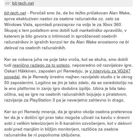
vir:
bit-tech.net
- Poročali smo že, da bo
Alan Wake,
bit-tech.net
težko pričakovan
sprva ekskluziven naslov za osebne računalnike oz. celo za
Windows Vista, spomladi pravzaprav na voljo le za Xbox 360.
Skupaj s tem podatkom smo dobili tudi
, v
marketinško opravičilo
katerem je bilo govora o intimnosti in sproščenosti osebnih
računalnikov in igralnih konzol ter da Alan Wake enostavno
ne bi
na osebnih računalnikih.
deloval
Ker se nobena juha ne poje tako vroča, kot se skuha, smo dobili
tudi
resnično razlago za to potezo
, neposredno od razvijalcev igre.
Oskari Hãkkinen, zaposlen pri Remedyju, je
v intervjuju za VG247
povedal
, da je Remedy izredno majhen razvijalski studio z le okrog
50 zaposlenimi. Logično se jim je tako zdelo, da se osredotočijo na
le eno platformo in zanjo igro dodobra izpilijo. Izbira je bila tako
očitna, saj se igre na osebnih računalnikih bojujejo s piratstvom,
razvijanje za PlayStation 3 pa je neverjetno zahtevno in drago.
Ker so pri Remedy mnenja, da je igralno okolje osebna preferenca
ter da je v dotični igri prav tako mogoče uživati na kavču v dnevni
sobi z velikim televizorjem in 6-kanalnim ozvočenjem, kot v
delovni
pred manjšim in bližjim monitorjem, različica za osebne
sobi
računalnike še ni popolnoma izključena.