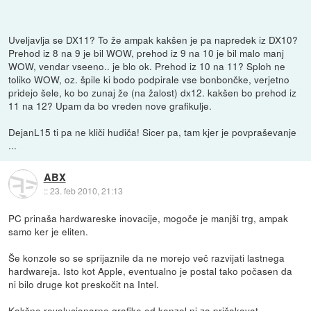
Uveljavlja se DX11? To že ampak kakšen je pa napredek iz DX10?
Prehod iz 8 na 9 je bil WOW, prehod iz 9 na 10 je bil malo manj
WOW, vendar vseeno.. je blo ok. Prehod iz 10 na 11? Sploh ne
toliko WOW, oz. špile ki bodo podpirale vse bonbončke, verjetno
pridejo šele, ko bo zunaj že (na žalost) dx12. kakšen bo prehod iz
11 na 12? Upam da bo vreden nove grafikulje.
DejanL15 ti pa ne kliči hudiča! Sicer pa, tam kjer je povpraševanje
...
ABX
::
23. feb 2010, 21:13
PC prinaša hardwareske inovacije, mogoče je manjši trg, ampak
samo ker je eliten.
Še konzole so se sprijaznile da ne morejo več razvijati lastnega
hardwareja. Isto kot Apple, eventualno je postal tako počasen da
ni bilo druge kot preskočit na Intel.
Kakšne revolucionarne grafike od konzol ni za pričakovat,