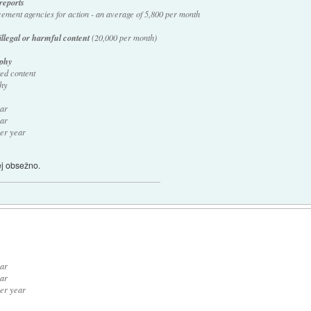
 reports
cement agencies for action - an average of 5,800 per month
illegal or harmful content
(20,000 per month)
aphy
ted content
phy
ar
ar
er year
j obsežno.
ar
ar
er year