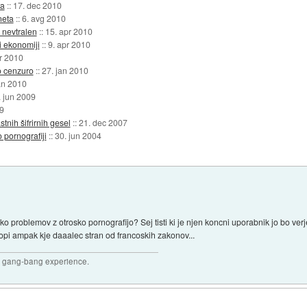
ta
::
17. dec 2010
neta
::
6. avg 2010
 nevtralen
::
15. apr 2010
i ekonomiji
::
9. apr 2010
r 2010
ko cenzuro
::
27. jan 2010
an 2010
. jun 2009
9
nih šifrirnih gesel
::
21. dec 2007
 pornografiji
::
30. jun 2004
liko problemov z otrosko pornografijo? Sej tisti ki je njen koncni uporabnik jo bo ve
ropi ampak kje daaalec stran od francoskih zakonov...
joy gang-bang experience.