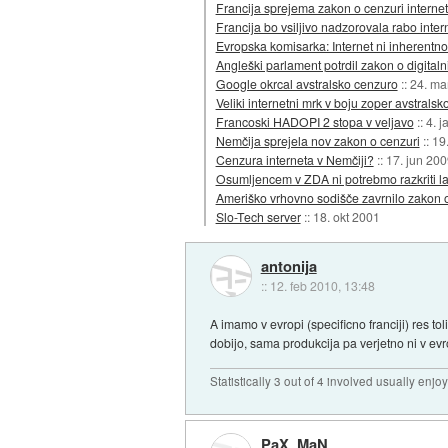
Francija sprejema zakon o cenzuri interne
Francija bo vsiljivo nadzorovala rabo inter
Evropska komisarka: Internet ni inherentno
Angleški parlament potrdil zakon o digitaln
Google okrcal avstralsko cenzuro
::
24. ma
Veliki internetni mrk v boju zoper avstrals
Francoski HADOPI 2 stopa v veljavo
::
4. j
Nemčija sprejela nov zakon o cenzuri
::
19
Cenzura interneta v Nemčiji?
::
17. jun 200
Osumljencem v ZDA ni potrebmo razkriti last
Ameriško vrhovno sodišče zavrnilo zakon o
Slo-Tech server
::
18. okt 2001
antonija
::
12. feb 2010, 13:48
A imamo v evropi (specificno franciji) res to
dobijo, sama produkcija pa verjetno ni v ev
Statistically 3 out of 4 involved usually en
PaX_MaN