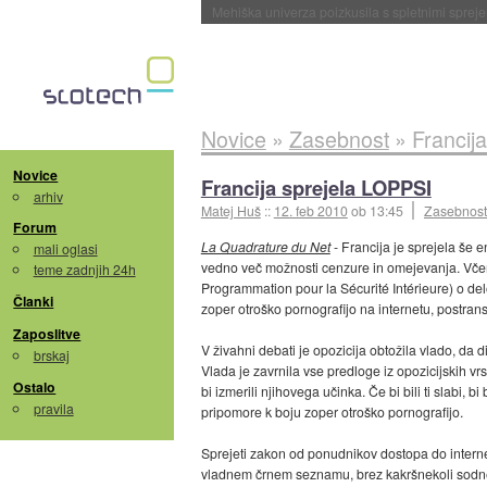
Evropska vesoljska agencija razvija svojo rak
Novice
»
Zasebnost
»
Francij
Novice
Francija sprejela LOPPSI
arhiv
Matej Huš
::
12. feb 2010
ob 13:45
Zasebnost
Forum
La Quadrature du Net
- Francija je sprejela še e
mali oglasi
vedno več možnosti cenzure in omejevanja. Včera
teme zadnjih 24h
Programmation pour la Sécurité Intérieure) o del
Članki
zoper otroško pornografijo na internetu, postrans
Zaposlitve
V živahni debati je opozicija obtožila vlado, da d
brskaj
Vlada je zavrnila vse predloge iz opozicijskih v
Ostalo
bi izmerili njihovega učinka. Če bi bili ti slabi,
pravila
pripomore k boju zoper otroško pornografijo.
Sprejeti zakon od ponudnikov dostopa do internet
vladnem črnem seznamu, brez kakršnekoli sodn