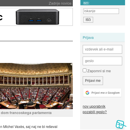
Išči:
Zadnje novice
Prijava
Zapomni si me
nov uporabnik
pozabili geslo?
i dom francoskega parlamenta
in Michel Vaxès, saj naj ne bi reševal