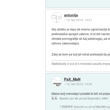
antonija
::
12. feb 2010, 14:21
Sej ubistvu je lepo da imamo ogranizacije ki
prebivalstva sprejeli zakone, ki bi bili nam
otroske pornografije ali kaj pdobnega), pa s
njihovo zakonodajo).
Zdej se bom pa tud jst nehal pretvarjat da j
Statistically 3 out of 4 involved usually en
PaX_MaN
::
12. feb 2010, 14:26
Malce bolj merodajni podatki bi bili od prij
Statistics for the period September 2004
* INHOPE network received 900,000 repor