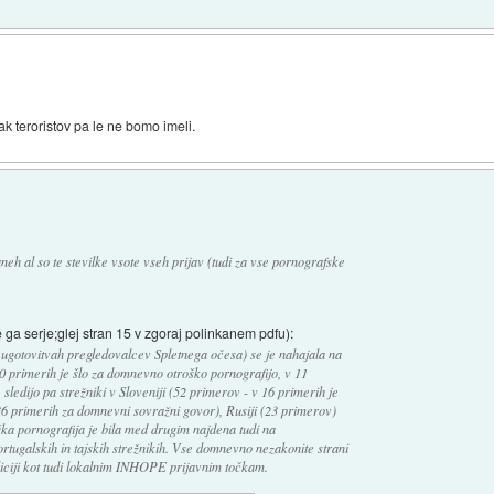
ak teroristov pa le ne bomo imeli.
neh al so te stevilke vsote vseh prijav (tudi za vse pornografske
ga serje;glej stran 15 v zgoraj polinkanem pdfu):
gotovitvah pregledovalcev Spletnega očesa) se je nahajala na
0 primerih je šlo za domnevno otroško pornografijo, v 11
ledijo pa strežniki v Sloveniji (52 primerov - v 16 primerih je
36 primerih za domnevni sovražni govor), Rusiji (23 primerov)
a pornografija je bila med drugim najdena tudi na
ortugalskih in tajskih strežnikih. Vse domnevno nezakonite strani
oliciji kot tudi lokalnim INHOPE prijavnim točkam.