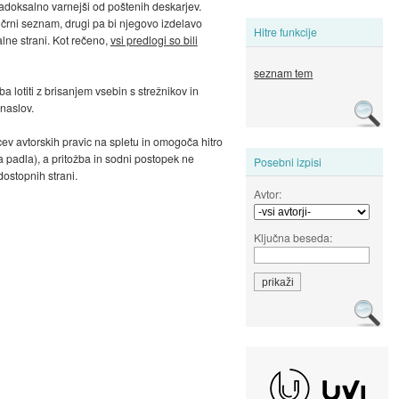
adoksalno varnejši od poštenih deskarjev.
 črni seznam, drugi pa bi njegovo izdelavo
Hitre funkcije
galne strani. Kot rečeno,
vsi predlogi so bili
seznam tem
 lotiti z brisanjem vsebin s strežnikov in
 naslov.
ev avtorskih pravic na spletu in omogoča hitro
 padla), a pritožba in sodni postopek ne
Posebni izpisi
dostopnih strani.
Avtor:
Ključna beseda: