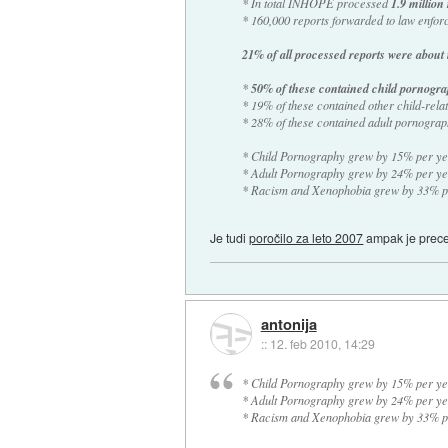
* In total INHOPE processed
1.9 million
* 160,000 reports forwarded to law enfor
21% of all processed reports were about 
*
50% of these contained child pornogr
* 19% of these contained other child-rela
* 28% of these contained adult pornogra
* Child Pornography grew by 15% per ye
* Adult Pornography grew by 24% per ye
* Racism and Xenophobia grew by 33% p
Je tudi
poročilo za leto 2007
ampak je prece
antonija
::
12. feb 2010, 14:29
* Child Pornography grew by 15% per ye
* Adult Pornography grew by 24% per ye
* Racism and Xenophobia grew by 33% p