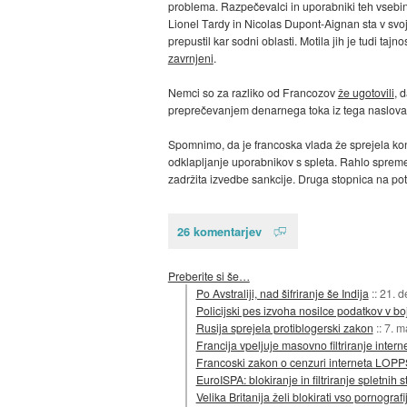
problema. Razpečevalci in uporabniki teh vsebin
Lionel Tardy in Nicolas Dupont-Aignan sta v svoj
prepustil kar sodni oblasti. Motila jih je tudi taj
zavrnjeni
.
Nemci so za razliko od Francozov
že ugotovili
, 
preprečevanjem denarnega toka iz tega naslova, ne
Spomnimo, da je francoska vlada že sprejela kon
odklapljanje uporabnikov s spleta. Rahlo spreme
zadržita izvedbe sankcije. Druga stopnica na pot
26 komentarjev
Preberite si še…
Po Avstraliji, nad šifriranje še Indija
::
21. d
Policijski pes izvoha nosilce podatkov v bo
Rusija sprejela protiblogerski zakon
::
7. m
Francija vpeljuje masovno filtriranje intern
Francoski zakon o cenzuri interneta LOPPS
EuroISPA: blokiranje in filtriranje spletnih st
Velika Britanija želi blokirati vso pornografi