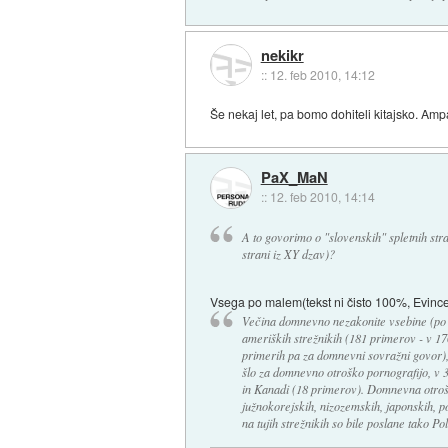
nekikr
::
12. feb 2010, 14:12
Še nekaj let, pa bomo dohiteli kitajsko. Amp
PaX_MaN
::
12. feb 2010, 14:14
A to govorimo o "slovenskih" spletnih stra
strani iz XY dzav)?
Vsega po malem(tekst ni čisto 100%, Evince 
Večina domnevno nezakonite vsebine (po u
ameriških strežnikih (181 primerov - v 17
primerih pa za domnevni sovražni govor), s
šlo za domnevno otroško pornografijo, v 
in Kanadi (18 primerov). Domnevna otrošk
južnokorejskih, nizozemskih, japonskih, p
na tujih strežnikih so bile poslane tako P