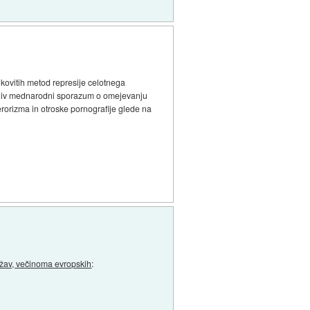
inkovitih metod represije celotnega
jemljiv mednarodni sporazum o omejevanju
terorizma in otroske pornografije glede na
ržav, večinoma evropskih
: