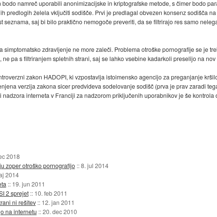
 bodo namreč uporabili anonimizacijske in kriptografske metode, s čimer bodo par
ih predlogih želela vključiti sodišče. Prvi je predlagal obvezen konsenz sodišča na
nost seznama, saj bi bilo praktično nemogoče preveriti, da se filtrirajo res samo nele
da simptomatsko zdravljenje ne more zaleči. Problema otroške pornografije se je treba
 pa s filtriranjem spletnih strani, saj se lahko vsebine kadarkoli preselijo na nov
troverzni zakon HADOPI, ki vzpostavlja istoimensko agencijo za preganjanje kršilc
njena verzija zakona sicer predvideva sodelovanje sodišč (prva je prav zaradi tega
i nadzora interneta v Franciji za nadzorom priključenih uporabnikov je še kontrola 
ec 2018
ju zoper otroško pornografijo
::
8. jul 2014
aj 2014
eta
::
19. jun 2011
I 2 sprejet
::
10. feb 2011
rani ni rešitev
::
12. jan 2011
jo na internetu
::
20. dec 2010