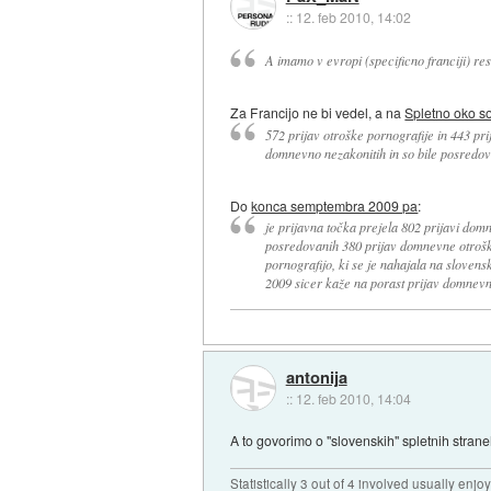
::
12. feb 2010, 14:02
A imamo v evropi (specificno franciji) re
Za Francijo ne bi vedel, a na
Spletno oko so
572 prijav otroške pornografije in 443 pr
domnevno nezakonitih in so bile posredova
Do
konca semptembra 2009 pa
:
je prijavna točka prejela 802 prijavi domn
posredovanih 380 prijav domnevne otroške
pornografijo, ki se je nahajala na slovens
2009 sicer kaže na porast prijav domnevn
antonija
::
12. feb 2010, 14:04
A to govorimo o "slovenskih" spletnih straneh
Statistically 3 out of 4 involved usually en