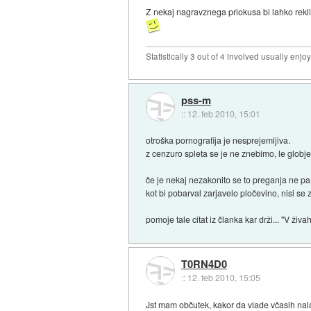
Z nekaj nagravznega priokusa bi lahko rekli 
Statistically 3 out of 4 involved usually en
pss-m
::
12. feb 2010, 15:01
otroška pornografija je nesprejemljiva.
z cenzuro spleta se je ne znebimo, le globje
če je nekaj nezakonito se to preganja ne pa
kot bi pobarval zarjavelo pločevino, nisi se
pomoje tale citat iz članka kar drži... "V živ
T0RN4D0
::
12. feb 2010, 15:05
Jst mam občutek, kakor da vlade včasih nala