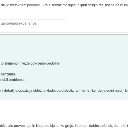
da (v svetovnem povprecju) raje sovrazimo tujce in ljudi drugih ras, kot pa da bi ime
joy gang-bang experience.
 jo skrijemo in težje odkrijemo pedofile.
 cenzurira.
 znebil problema.
ahni debati je opozicija obtožila vlado, da diabolizira internet, ker da je edini medij,
šč malo provocirajo in tipajo do kje lahko grejo. In potem dobim občutek, da ne bi 