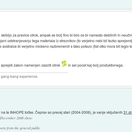
 skrbijo za pravice otrok, ampak se bolj fino bi bilo ce bi namesto debilnih in neuč
enjeni odstranjevanju tega materiala iz streznikov (to verjetno nebi bil tezko spre
e avstralce bi verjetno mickeno razbremenili s tako potezo (tist otko mora bit leglo 
e sprejeti zakon namenjen zasciti otrok
in sel pocet kaj bolj produktivnega.
joy gang-bang experience.
av na te INHOPE točke. Čeprav so precej stari (2004-2006), je vanje vključenih
31 d
 - December 2006 show:
ts from the general public