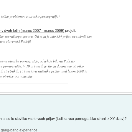
s toliko problemov z otrosko pornografijo?
 v dveh letih (marec 2007 - marec 2009)
prejeli:
ijav sovražnega govora. Od tega je bilo 334 prijav ocenjenih kot
ne slovenski Policiji.
evne otroške pornografije, od teh je bilo na Policijo
 pornografije. V 19 primerih je šlo za domnevno otroško
kih strežnikih. Primerjava statistike prijav med letom 2008 in
e otroške pornografije.
 al so te stevilke vsote vseh prijav (tudi za vse pornografske strani iz XY dzav)?
joy gang-bang experience.