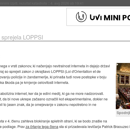
eto za večkratno uporabo
::
4. avg 2026 ob 19:41
a sprejela LOPPSI
nega v vrsti zakonov, ki načenjajo nevtralnost interneta in dajejo državi
j so sprejeli zakon z okrajšavo LOPPSI (Loi d'Orientation et de
ovanju policije in žandarmerije, ki prinaša tudi nove postopke v boju
ka škoda pa je krnjenje celovitosti interneta.
iabolizira internet, ker da je edini medij, ki ga ne more nadzorovati.
rst, da bi nove ukrepe začasno označili kot eksperimentalne, dokler ne
 bi bil to jasen znak, da je omejevanje v zakonu nepotrebno in ne
Spodnj
a v 4. členu zahteva blokiranje spletnih strani, ki se bodo znašle na
e podlage. Prav
za črtanje tega člena
sta si prizadevala levičarja Patrick Braouzec 