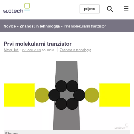
☰
Novice
»
Znanost in tehnologija
»
Prvi molekularni tranzistor
Prvi molekularni tranzistor
Matej Huš
::
27. dec 2009
ob 10:31
Znanost in tehnologija
Shema