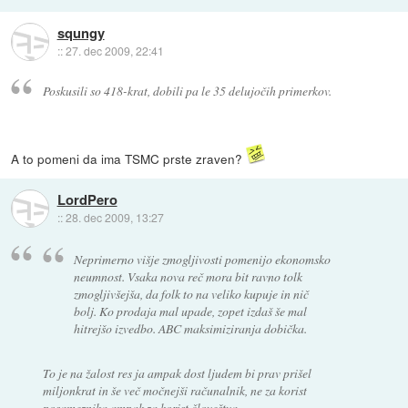
squngy
::
27. dec 2009, 22:41
Poskusili so 418-krat, dobili pa le 35 delujočih primerkov.
A to pomeni da ima TSMC prste zraven?
LordPero
::
28. dec 2009, 13:27
Neprimerno višje zmogljivosti pomenijo ekonomsko
neumnost. Vsaka nova reč mora bit ravno tolk
zmogljivšejša, da folk to na veliko kupuje in nič
bolj. Ko prodaja mal upade, zopet izdaš še mal
hitrejšo izvedbo. ABC maksimiziranja dobička.
To je na žalost res ja ampak dost ljudem bi prav prišel
miljonkrat in še več močnejši računalnik, ne za korist
posameznika ampak za korist človeštva.