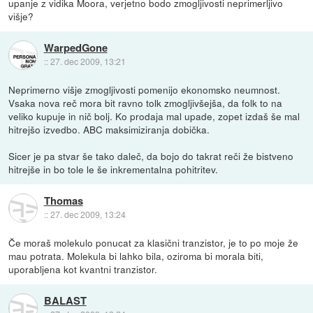
upanje z vidika Moora, verjetno bodo zmogljivosti neprimerljivo
višje?
WarpedGone
::
27. dec 2009, 13:21
Neprimerno višje zmogljivosti pomenijo ekonomsko neumnost.
Vsaka nova reč mora bit ravno tolk zmogljivšejša, da folk to na
veliko kupuje in nič bolj. Ko prodaja mal upade, zopet izdaš še mal
hitrejšo izvedbo. ABC maksimiziranja dobička.
Sicer je pa stvar še tako daleč, da bojo do takrat reči že bistveno
hitrejše in bo tole le še inkrementalna pohitritev.
Thomas
::
27. dec 2009, 13:24
Če moraš molekulo ponucat za klasični tranzistor, je to po moje že
mau potrata. Molekula bi lahko bila, oziroma bi morala biti,
uporabljena kot kvantni tranzistor.
BALAST