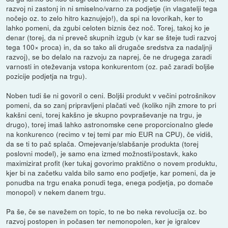
razvoj ni zastonj in ni smiselno/varno za podjetje (in vlagatelji tega
nočejo oz. to zelo hitro kaznujejo!), da spi na lovorikah, ker to
lahko pomeni, da zgubi celoten biznis čez noč. Torej, takoj ko je
denar (torej, da ni preveč skupnih izgub (v kar se šteje tudi razvoj
tega 100× proca) in, da so tako ali drugače sredstva za nadaljnji
razvoj), se bo delalo na razvoju za naprej, če ne drugega zaradi
varnosti in oteževanja vstopa konkurentom (oz. pač zaradi boljše
pozicije podjetja na trgu).
Noben tudi še ni govoril o ceni. Boljši produkt v večini potrošnikov
pomeni, da so zanj pripravljeni plačati več (koliko njih zmore to pri
kakšni ceni, torej kakšno je skupno povpraševanje na trgu, je
drugo), torej imaš lahko astronomske cene proporcionalno glede
na konkurenco (recimo v tej temi par mio EUR na CPU), če vidiš,
da se ti to pač splača. Omejevanje/slabšanje produkta (torej
poslovni model), je samo ena izmed možnosti/postavk, kako
maximizirat profit (ker tukaj govorimo praktično o novem produktu,
kjer bi na začetku valda bilo samo eno podjetje, kar pomeni, da je
ponudba na trgu enaka ponudi tega, enega podjetja, po domače
monopol) v nekem danem trgu.
Pa še, če se navežem on topic, to ne bo neka revolucija oz. bo
razvoj postopen in počasen ter nemonopolen, ker je igralcev