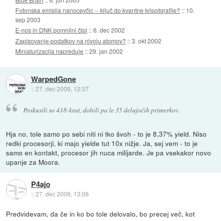
Fotonska emisija nanocevčic -- ključ do kvantne kripotgrafije?
::
10.
sep 2003
E-nos in DNK pomnilni čipi
::
6. dec 2002
Zapisovanje podatkov na nivoju atomov?
::
3. okt 2002
Miniaturizacija napreduje
::
29. jan 2002
WarpedGone
::
27. dec 2009, 12:37
Poskusili so 418-krat, dobili pa le 35 delujočih primerkov.
Hja no, tole samo po sebi niti ni tko švoh - to je 8,37% yield. Niso
redki procesorji, ki majo yielde tut 10x nižje. Ja, sej vem - to je
samo en kontakt, procesor jih nuca milijarde. Je pa vsekakor novo
upanje za Moora.
P4ajo
::
27. dec 2009, 13:06
Predvidevam, da če in ko bo tole delovalo, bo precej več, kot