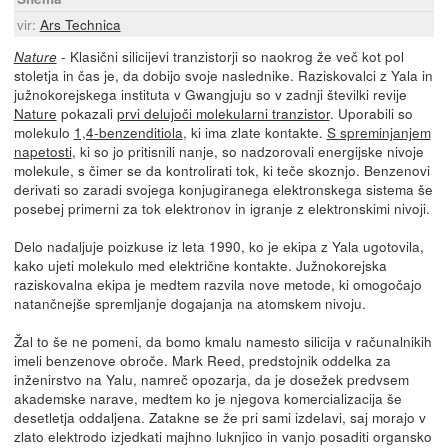
vir:
Ars Technica
- Klasični silicijevi tranzistorji so naokrog že več kot pol
Nature
stoletja in čas je, da dobijo svoje naslednike. Raziskovalci z Yala in
južnokorejskega instituta v Gwangjuju so v zadnji številki revije
Nature
pokazali
prvi delujoči molekularni tranzistor
. Uporabili so
molekulo
1,4-benzenditiola
, ki ima zlate kontakte.
S spreminjanjem
napetosti
, ki so jo pritisnili nanje, so nadzorovali energijske nivoje
molekule, s čimer se da kontrolirati tok, ki teče skoznjo. Benzenovi
derivati so zaradi svojega konjugiranega elektronskega sistema še
posebej primerni za tok elektronov in igranje z elektronskimi nivoji.
Delo nadaljuje poizkuse iz leta 1990, ko je ekipa z Yala ugotovila,
kako ujeti molekulo med električne kontakte. Južnokorejska
raziskovalna ekipa je medtem razvila nove metode, ki omogočajo
natančnejše spremljanje dogajanja na atomskem nivoju.
Žal to še ne pomeni, da bomo kmalu namesto silicija v računalnikih
imeli benzenove obroče. Mark Reed, predstojnik oddelka za
inženirstvo na Yalu, namreč opozarja, da je dosežek predvsem
akademske narave, medtem ko je njegova komercializacija še
desetletja oddaljena. Zatakne se že pri sami izdelavi, saj morajo v
zlato elektrodo izjedkati majhno luknjico in vanjo posaditi organsko