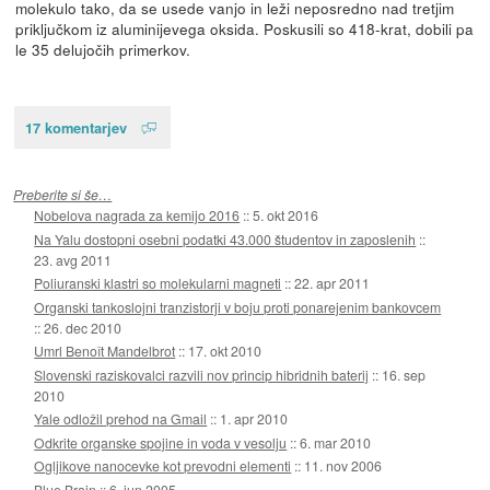
molekulo tako, da se usede vanjo in leži neposredno nad tretjim
priključkom iz aluminijevega oksida. Poskusili so 418-krat, dobili pa
le 35 delujočih primerkov.
17 komentarjev
Preberite si še…
Nobelova nagrada za kemijo 2016
::
5. okt 2016
Na Yalu dostopni osebni podatki 43.000 študentov in zaposlenih
::
23. avg 2011
Poliuranski klastri so molekularni magneti
::
22. apr 2011
Organski tankoslojni tranzistorji v boju proti ponarejenim bankovcem
::
26. dec 2010
Umrl Benoît Mandelbrot
::
17. okt 2010
Slovenski raziskovalci razvili nov princip hibridnih baterij
::
16. sep
2010
Yale odložil prehod na Gmail
::
1. apr 2010
Odkrite organske spojine in voda v vesolju
::
6. mar 2010
Ogljikove nanocevke kot prevodni elementi
::
11. nov 2006
Blue Brain
::
6. jun 2005