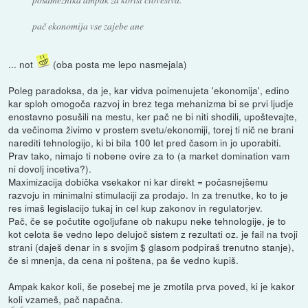
pač ekonomija vse zajebe ane
... not
(oba posta me lepo nasmejala)
Poleg paradoksa, da je, kar vidva poimenujeta 'ekonomija', edino
kar sploh omogoča razvoj in brez tega mehanizma bi se prvi ljudje
enostavno posušili na mestu, ker pač ne bi niti shodili, upoštevajte,
da večinoma živimo v prostem svetu/ekonomiji, torej ti nič ne brani
narediti tehnologijo, ki bi bila 100 let pred časom in jo uporabiti.
Prav tako, nimajo ti nobene ovire za to (a market domination vam
ni dovolj incetiva?).
Maximizacija dobička vsekakor ni kar direkt = počasnejšemu
razvoju in minimalni stimulaciji za prodajo. In za trenutke, ko to je
res imaš legislacijo tukaj in cel kup zakonov in regulatorjev.
Pač, če se počutite ogoljufane ob nakupu neke tehnologije, je to
kot celota še vedno lepo delujoč sistem z rezultati oz. je fail na tvoji
strani (daješ denar in s svojim $ glasom podpiraš trenutno stanje),
če si mnenja, da cena ni poštena, pa še vedno kupiš.
Ampak kakor koli, še posebej me je zmotila prva poved, ki je kakor
koli vzameš, pač napačna.