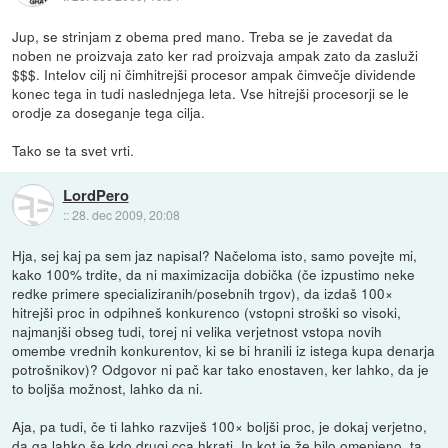
Jup, se strinjam z obema pred mano. Treba se je zavedat da
noben ne proizvaja zato ker rad proizvaja ampak zato da zasluži
$$$. Intelov cilj ni čimhitrejši procesor ampak čimvečje dividende
konec tega in tudi naslednjega leta. Vse hitrejši procesorji se le
orodje za doseganje tega cilja.
Tako se ta svet vrti.
LordPero
::
28. dec 2009, 20:08
Hja, sej kaj pa sem jaz napisal? Načeloma isto, samo povejte mi,
kako 100% trdite, da ni maximizacija dobička (če izpustimo neke
redke primere specializiranih/posebnih trgov), da izdaš 100×
hitrejši proc in odpihneš konkurenco (vstopni stroški so visoki,
najmanjši obseg tudi, torej ni velika verjetnost vstopa novih
omembe vrednih konkurentov, ki se bi hranili iz istega kupa denarja
potrošnikov)? Odgovor ni pač kar tako enostaven, ker lahko, da je
to boljša možnost, lahko da ni.
Aja, pa tudi, če ti lahko razviješ 100× boljši proc, je dokaj verjetno,
da ga lahko še kdo drugi cca hkrati. In kot je že bilo omenjeno, ta