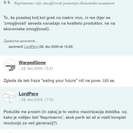
Neprimerno višje zmogljivosti pomenijo ekonomsko neumnost.
To, še posebej bolj kot greš na makro nivo, ni res (kjer se
'zmogljivosti' seveda nanašajo na kvaliteto produktov, ne na
ekonomske zmogljivosti).
Zgodovina sprememb…
spremenil:
LordPero
(
28. dec 2009 ob 13:29
)
WarpedGone
::
28. dec 2009, 15:31
Zgleda da teb fraza "eating your future" nič ne pove. Uči se.
LordPero
::
28. dec 2009, 17:33
Podučite me prosim (in zakaj je to vedno maximizacija dobička -oz.
kako je mišljen tisti 'Neprimerno', skok parih let ali si mislil komplet
revolucijo za več generacij?).