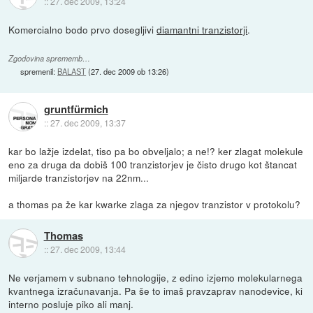
::
27. dec 2009, 13:24
Komercialno bodo prvo dosegljivi
diamantni tranzistorji
.
Zgodovina sprememb…
spremenil:
BALAST
(
27. dec 2009 ob 13:26
)
gruntfürmich
::
27. dec 2009, 13:37
kar bo lažje izdelat, tiso pa bo obveljalo; a ne!? ker zlagat molekule
eno za druga da dobiš 100 tranzistorjev je čisto drugo kot štancat
miljarde tranzistorjev na 22nm...
a thomas pa že kar kwarke zlaga za njegov tranzistor v protokolu?
Thomas
::
27. dec 2009, 13:44
Ne verjamem v subnano tehnologije, z edino izjemo molekularnega
kvantnega izračunavanja. Pa še to imaš pravzaprav nanodevice, ki
interno posluje piko ali manj.