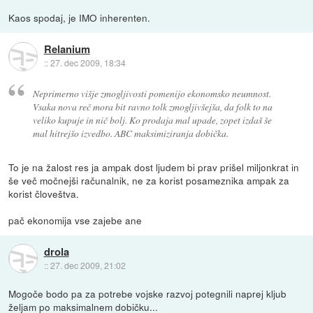
Kaos spodaj, je IMO inherenten.
Relanium
::
27. dec 2009, 18:34
Neprimerno višje zmogljivosti pomenijo ekonomsko neumnost.
Vsaka nova reč mora bit ravno tolk zmogljivšejša, da folk to na
veliko kupuje in nič bolj. Ko prodaja mal upade, zopet izdaš še
mal hitrejšo izvedbo. ABC maksimiziranja dobička.
To je na žalost res ja ampak dost ljudem bi prav prišel miljonkrat in
še več močnejši računalnik, ne za korist posameznika ampak za
korist človeštva.
pač ekonomija vse zajebe ane
drola
::
27. dec 2009, 21:02
Mogoče bodo pa za potrebe vojske razvoj potegnili naprej kljub
željam po maksimalnem dobičku...