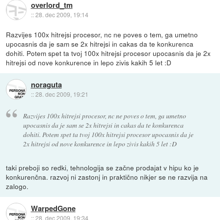
overlord_tm
::
28. dec 2009, 19:14
Razvijes 100x hitrejsi procesor, nc ne poves o tem, ga umetno
upocasnis da je sam se 2x hitrejsi in cakas da te konkurenca
dohiti. Potem spet ta tvoj 100x hitrejsi procesor upocasnis da je 2x
hitrejsi od nove konkurence in lepo zivis kakih 5 let :D
noraguta
::
28. dec 2009, 19:21
Razvijes 100x hitrejsi procesor, nc ne poves o tem, ga umetno
upocasnis da je sam se 2x hitrejsi in cakas da te konkurenca
dohiti. Potem spet ta tvoj 100x hitrejsi procesor upocasnis da je
2x hitrejsi od nove konkurence in lepo zivis kakih 5 let :D
taki preboji so redki, tehnologija se začne prodajat v hipu ko je
konkurenčna. razvoj ni zastonj in praktično nikjer se ne razvija na
zalogo.
WarpedGone
::
28. dec 2009, 19:34