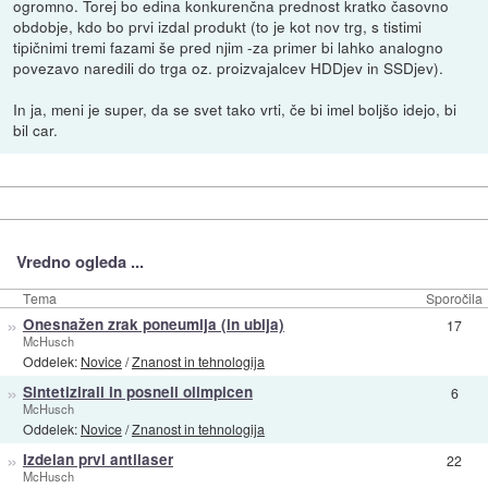
ogromno. Torej bo edina konkurenčna prednost kratko časovno
obdobje, kdo bo prvi izdal produkt (to je kot nov trg, s tistimi
tipičnimi tremi fazami še pred njim -za primer bi lahko analogno
povezavo naredili do trga oz. proizvajalcev HDDjev in SSDjev).
In ja, meni je super, da se svet tako vrti, če bi imel boljšo idejo, bi
bil car.
Vredno ogleda ...
Tema
Sporočila
»
Onesnažen zrak poneumlja (in ubija)
17
McHusch
Oddelek:
Novice
/
Znanost in tehnologija
»
Sintetizirali in posneli olimpicen
6
McHusch
Oddelek:
Novice
/
Znanost in tehnologija
»
Izdelan prvi antilaser
22
McHusch