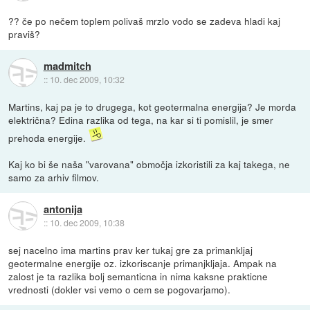
?? če po nečem toplem polivaš mrzlo vodo se zadeva hladi kaj
praviš?
madmitch
::
10. dec 2009, 10:32
Martins, kaj pa je to drugega, kot geotermalna energija? Je morda
električna? Edina razlika od tega, na kar si ti pomislil, je smer
prehoda energije.
Kaj ko bi še naša "varovana" območja izkoristili za kaj takega, ne
samo za arhiv filmov.
antonija
::
10. dec 2009, 10:38
sej nacelno ima martins prav ker tukaj gre za primankljaj
geotermalne energije oz. izkoriscanje primanjkljaja. Ampak na
zalost je ta razlika bolj semanticna in nima kaksne prakticne
vrednosti (dokler vsi vemo o cem se pogovarjamo).