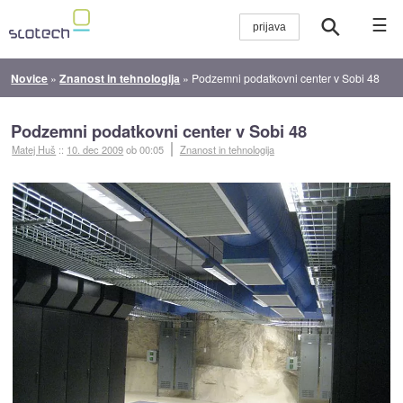
☰
Novice
»
Znanost in tehnologija
»
Podzemni podatkovni center v Sobi 48
Podzemni podatkovni center v Sobi 48
Matej Huš
::
10. dec 2009
ob 00:05
Znanost in tehnologija