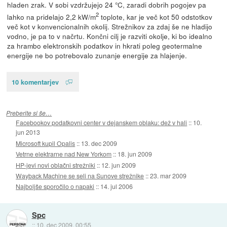
hladen zrak. V sobi vzdržujejo 24 °C, zaradi dobrih pogojev pa
2
lahko na pridelajo 2,2 kW/m
toplote, kar je več kot 50 odstotkov
več kot v konvencionalnih okolij. Strežnikov za zdaj še ne hladijo
vodno, je pa to v načrtu. Končni cilj je razviti okolje, ki bo idealno
za hrambo elektronskih podatkov in hkrati poleg geotermalne
energije ne bo potrebovalo zunanje energije za hlajenje.
10 komentarjev
Preberite si še…
Facebookov podatkovni center v dejanskem oblaku: dež v hali
::
10.
jun 2013
Microsoft kupil Opalis
::
13. dec 2009
Vetrne elektrarne nad New Yorkom
::
18. jun 2009
HP-jevi novi oblačni strežniki
::
12. jun 2009
Wayback Machine se seli na Sunove strežnike
::
23. mar 2009
Najboljše sporočilo o napaki
::
14. jul 2006
Spc
::
10. dec 2009, 00:55