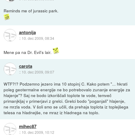
Reminds me of jurassic park.
antonija
::
10. dec 2009, 08:34
Mene pa na Dr. Evil's lair.
carota
::
10. dec 2009, 09:07
WTF?!? Podzemno jezero ima 10 stopinj C. Kako potem "... hkrati
poleg geotermalne energije ne bo potrebovalo zunanje energije za
hlajenje"? Saj ne bodo izkoriščali toplote te vode, temveč
primanjkljaj v primerjavi z grelci. Grelci bodo "poganjali" hlajenje,
ne mrzla voda. V šoli smo se učili, da prehaja toplota iz toplejšega
telesa na hladnejše, ne mraz iz hladnega na toplo.
mihec87
::
10. dec 2009, 10:12