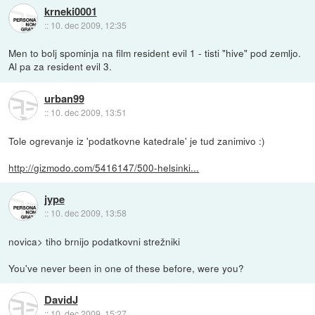
krneki0001
::
10. dec 2009, 12:35
Men to bolj spominja na film resident evil 1 - tisti "hive" pod zemljo.
Al pa za resident evil 3.
urban99
::
10. dec 2009, 13:51
Tole ogrevanje iz 'podatkovne katedrale' je tud zanimivo :)
http://gizmodo.com/5416147/500-helsinki...
jype
::
10. dec 2009, 13:58
novica> tiho brnijo podatkovni strežniki
You've never been in one of these before, were you?
DavidJ
::
10. dec 2009, 15:27