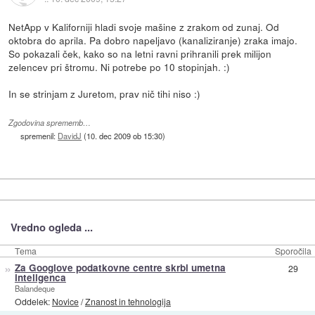
NetApp v Kaliforniji hladi svoje mašine z zrakom od zunaj. Od
oktobra do aprila. Pa dobro napeljavo (kanaliziranje) zraka imajo.
So pokazali ček, kako so na letni ravni prihranili prek milijon
zelencev pri štromu. Ni potrebe po 10 stopinjah. :)
In se strinjam z Juretom, prav nič tihi niso :)
Zgodovina sprememb…
spremenil:
DavidJ
(
10. dec 2009 ob 15:30
)
Vredno ogleda ...
Tema
Sporočila
»
Za Googlove podatkovne centre skrbi umetna
29
inteligenca
Balandeque
Oddelek:
Novice
/
Znanost in tehnologija