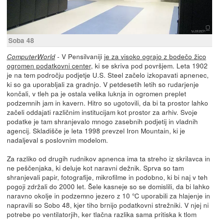
Soba 48
- V Pensilvaniji
je za visoko ograjo z bodečo žico
ComputerWorld
ogromen podatkovni center
, ki se skriva pod površjem. Leta 1902
je na tem področju podjetje U.S. Steel začelo izkopavati apnenec,
ki so ga uporabljali za gradnjo. V petdesetih letih so rudarjenje
končali, v tleh pa je ostala velika luknja in ogromen preplet
podzemnih jam in kavern. Hitro so ugotovili, da bi ta prostor lahko
začeli oddajati različnim institucijam kot prostor za arhiv. Svoje
podatke je tam shranjevalo mnogo zasebnih podjetij in vladnih
agencij. Skladišče je leta 1998 prevzel Iron Mountain, ki je
nadaljeval s poslovnim modelom.
Za razliko od drugih rudnikov apnenca ima ta streho iz skrilavca in
ne peščenjaka, ki deluje kot naravni dežnik. Sprva so tam
shranjevali papir, fotografije, mikrofilme in podobno, ki bi naj v teh
pogoji zdržali do 2000 let. Šele kasneje so se domislili, da bi lahko
naravno okolje in podzemno jezero z 10 °C uporabili za hlajenje in
napravili so Sobo 48, kjer tiho brnijo podatkovni strežniki. V njej ni
potrebe po ventilatorjih, ker tlačna razlika sama pritiska k tlom