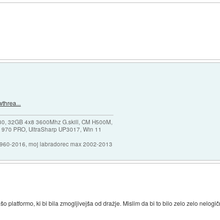
threa...
30, 32GB 4x8 3600Mhz G.skill, CM H500M,
 970 PRO, UltraSharp UP3017, Win 11
1960-2016, moj labradorec max 2002-2013
 platformo, ki bi bila zmogljivejša od dražje. Mislim da bi to bilo zelo zelo nelogič