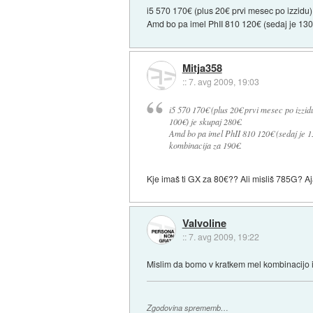
i5 570 170€ (plus 20€ prvi mesec po izzidu)
Amd bo pa imel PhII 810 120€ (sedaj je 130
Mitja358
::
7. avg 2009, 19:03
i5 570 170€ (plus 20€ prvi mesec po izzid
100€) je skupaj 280€.
Amd bo pa imel PhII 810 120€ (sedaj je 13
kombinacija za 190€.
Kje imaš ti GX za 80€?? Ali misliš 785G? 
Valvoline
::
7. avg 2009, 19:22
Mislim da bomo v kratkem mel kombinacijo i
Zgodovina sprememb…