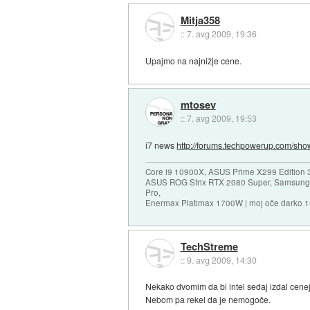
Mitja358
::
7. avg 2009, 19:36
Upajmo na najnižje cene.
mtosev
::
7. avg 2009, 19:53
i7 news
http://forums.techpowerup.com/show
Core i9 10900X, ASUS Prime X299 Edition 
ASUS ROG Strix RTX 2080 Super, Samsung
Pro,
Enermax Platimax 1700W | moj oče darko 
TechStreme
::
9. avg 2009, 14:30
Nekako dvomim da bi intel sedaj izdal cenejšo
Nebom pa rekel da je nemogoče.