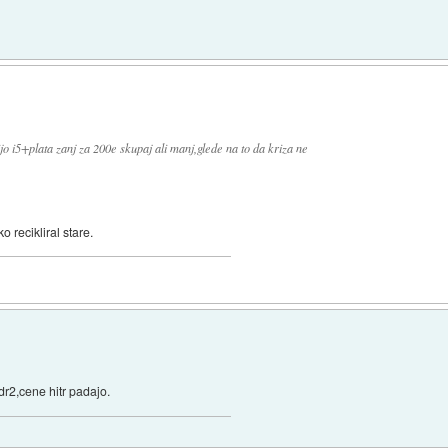
 i5+plata zanj za 200e skupaj ali manj,glede na to da kriza ne
 recikliral stare.
r2,cene hitr padajo.