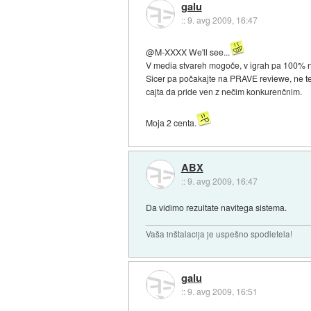
galu
::
9. avg 2009, 16:47
@M-XXXX We'll see...
V media stvareh mogoče, v igrah pa 100% 
Sicer pa počakajte na PRAVE reviewe, ne te "
cajta da pride ven z nečim konkurenčnim.
Moja 2 centa.
ABX
::
9. avg 2009, 16:47
Da vidimo rezultate navitega sistema.
Vaša inštalacija je uspešno spodletela!
galu
::
9. avg 2009, 16:51