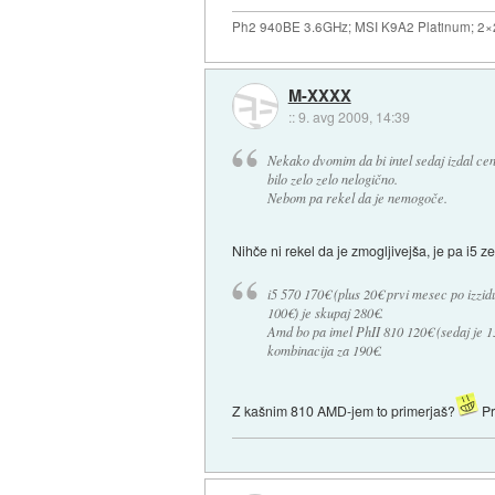
Ph2 940BE 3.6GHz; MSI K9A2 Platinum; 2
M-XXXX
::
9. avg 2009, 14:39
Nekako dvomim da bi intel sedaj izdal cene
bilo zelo zelo nelogično.
Nebom pa rekel da je nemogoče.
Nihče ni rekel da je zmogljivejša, je pa i5 
i5 570 170€ (plus 20€ prvi mesec po izzid
100€) je skupaj 280€.
Amd bo pa imel PhII 810 120€ (sedaj je 13
kombinacija za 190€.
Z kašnim 810 AMD-jem to primerjaš?
Pr