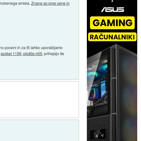
o nobenega smisla.
Znane so prve cene in
dno poceni in za I5 lahko uporabljamo
,
socket 1156, plošče p55,
prihajajo še