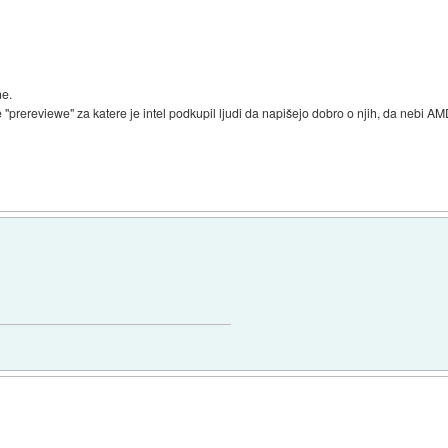
ne.
prereviewe" za katere je intel podkupil ljudi da napišejo dobro o njih, da nebi AMD-