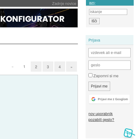
Išči:
Zadnje novice
Prijava
«
1
2
3
4
»
Zapomni si me
nov uporabnik
pozabili geslo?