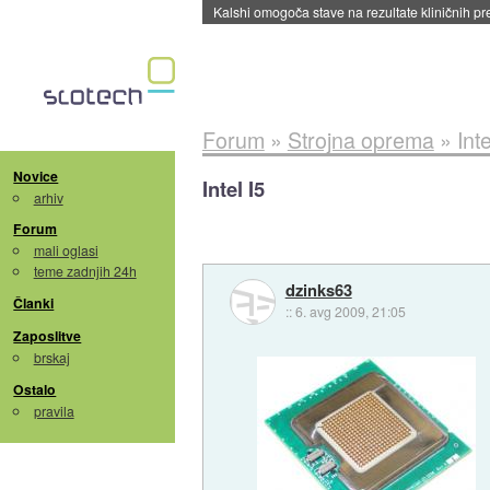
Kalshi omogoča stave na rezultate kliničnih pr
Forum
»
Strojna oprema
»
Inte
Novice
Intel I5
arhiv
Forum
mali oglasi
teme zadnjih 24h
dzinks63
Članki
::
6. avg 2009, 21:05
Zaposlitve
brskaj
Ostalo
pravila