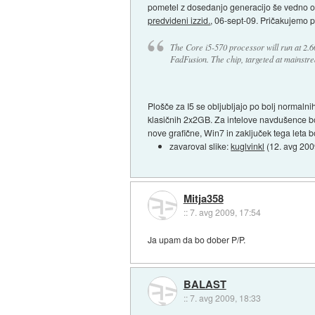
pometel z dosedanjo generacijo še vedno o
predvideni izzid.
, 06-sept-09. Pričakujemo p
The Core i5-570 processor will run at 2.
FadFusion. The chip, targeted at mainstre
Plošče za I5 se obljubljajo po bolj normaln
klasičnih 2x2GB. Za intelove navdušence bo t
nove grafične, Win7 in zaključek tega leta b
zavaroval slike:
kuglvinkl
(
12. avg 200
Mitja358
::
7. avg 2009, 17:54
Ja upam da bo dober P/P.
BALAST
::
7. avg 2009, 18:33