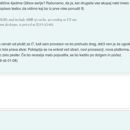
dlične 4jedrne Q9xxx serije? Računamo, da ja, ker drugače vse skupaj nebi imel
oplavo testov, da vidimo kaj bo iz prve roke ponudil I5.
66GHz and include 8MB of cache, according to US site
am desktops, is priced at $233 (£140).
ih cenah od plošč za I7, tudi sam procesor ne bo prehudo drag, ddr3 ram je že ugo
ole prava stvar. Poklaplja se na enkrat več stvari, novi procesorji, nova platforma
o zelo pester. Če bo recesija malo popustila, se bo kadilo po dolgem in počez.
9 ob 01:08
)