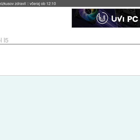
eizkusov zdravil
::
včeraj ob 12:10
l I5