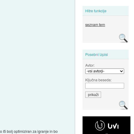
Hitre funkcije
seznam tem
Posebni izpisi
Avtor:
Ključna beseda:
 I5 bolj optimiziran za igranje in bo