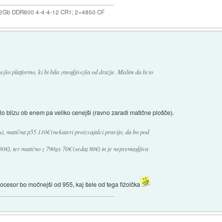
×2Gb DDR800 4-4-4-12 CR1; 2×4850 CF
jšo platformo, ki bi bila zmogljivejša od dražje. Mislim da bi to
zelo blizu ob enem pa veliko cenejši (ravno zaradi matične plošče).
u), matična p55 110€ (nekateri proizvajalci pravijo, da bo pod
0€), ter matično z 790gx 70€ (sedaj 80€) in je nepremagljiva
ocesor bo močnejši od 955, kaj šele od tega fižolčka