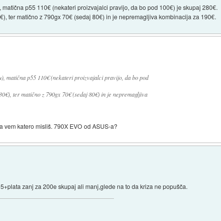
, matična p55 110€ (nekateri proizvajalci pravijo, da bo pod 100€) je skupaj 280€.
€), ter matično z 790gx 70€ (sedaj 80€) in je nepremagljiva kombinacija za 190€.
u), matična p55 110€ (nekateri proizvajalci pravijo, da bo pod
0€), ter matično z 790gx 70€ (sedaj 80€) in je nepremagljiva
Aja vem katero misliš. 790X EVO od ASUS-a?
5+plata zanj za 200e skupaj ali manj,glede na to da kriza ne popušča.