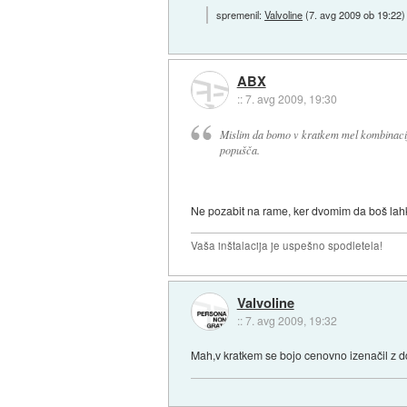
spremenil:
Valvoline
(
7. avg 2009 ob 19:22
)
ABX
::
7. avg 2009, 19:30
Mislim da bomo v kratkem mel kombinacijo
popušča.
Ne pozabit na rame, ker dvomim da boš lahko
Vaša inštalacija je uspešno spodletela!
Valvoline
::
7. avg 2009, 19:32
Mah,v kratkem se bojo cenovno izenačil z dd