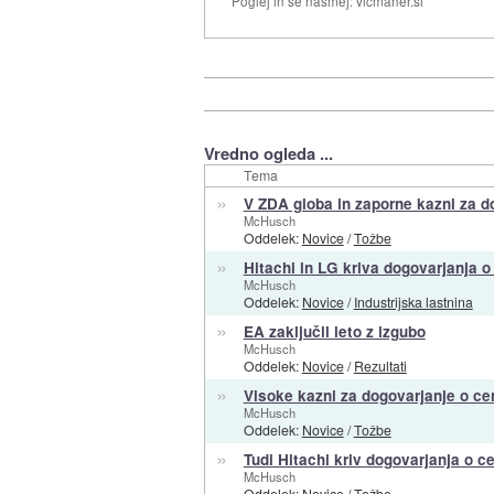
Poglej in se nasmej: vicmaher.si
Vredno ogleda ...
Tema
»
V ZDA globa in zaporne kazni za d
McHusch
Oddelek:
Novice
/
Tožbe
»
Hitachi in LG kriva dogovarjanja o
McHusch
Oddelek:
Novice
/
Industrijska lastnina
»
EA zaključil leto z izgubo
McHusch
Oddelek:
Novice
/
Rezultati
»
Visoke kazni za dogovarjanje o c
McHusch
Oddelek:
Novice
/
Tožbe
»
Tudi Hitachi kriv dogovarjanja o c
McHusch
Oddelek:
Novice
/
Tožbe