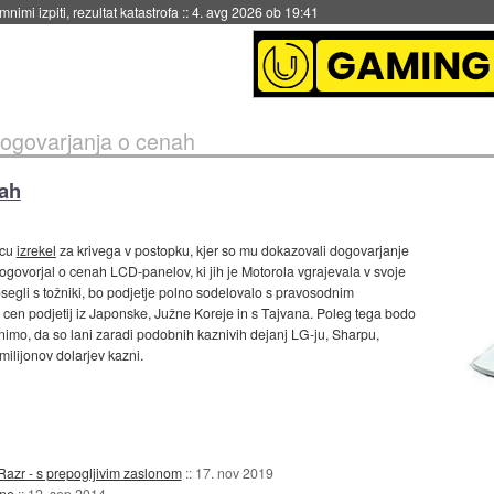
nimi izpiti, rezultat katastrofa
::
4. avg 2026 ob 19:41
dogovarjanja o cenah
nah
scu
izrekel
za krivega v postopku, kjer so mu dokazovali dogovarjanje
ogovorjal o cenah LCD-panelov, ki jih je Motorola vgrajevala v svoje
segli s tožniki, bo podjetje polno sodelovalo s pravosodnim
ju cen podjetij iz Japonske, Južne Koreje in s Tajvana. Poleg tega bodo
nimo, da so lani zaradi podobnih kaznivih dejanj LG-ju, Sharpu,
ilijonov dolarjev kazni.
Razr - s prepogljivim zaslonom
::
17. nov 2019
ine
::
12. sep 2014