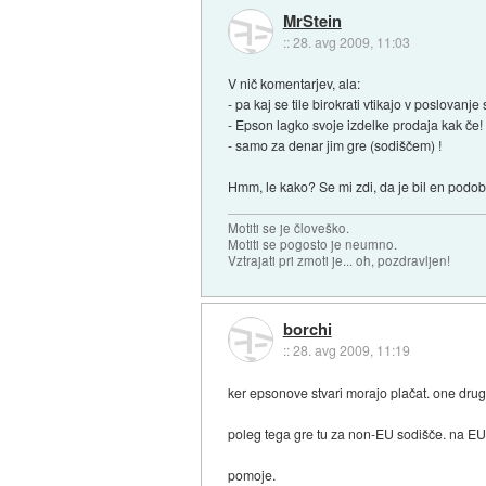
MrStein
::
28. avg 2009, 11:03
V nič komentarjev, ala:
- pa kaj se tile birokrati vtikajo v poslovanj
- Epson lagko svoje izdelke prodaja kak če!
- samo za denar jim gre (sodiščem) !
Hmm, le kako? Se mi zdi, da je bil en podoben
Motiti se je človeško.
Motiti se pogosto je neumno.
Vztrajati pri zmoti je... oh, pozdravljen!
borchi
::
28. avg 2009, 11:19
ker epsonove stvari morajo plačat. one drug
poleg tega gre tu za non-EU sodišče. na EU 
pomoje.