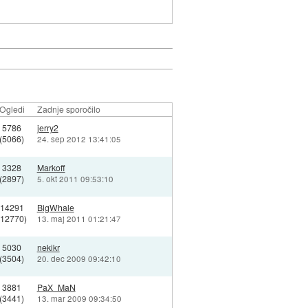
Ogledi
Zadnje sporočilo
5786
jerry2
(5066)
24. sep 2012 13:41:05
3328
Markoff
(2897)
5. okt 2011 09:53:10
14291
BigWhale
(12770)
13. maj 2011 01:21:47
5030
nekikr
(3504)
20. dec 2009 09:42:10
3881
PaX_MaN
(3441)
13. mar 2009 09:34:50