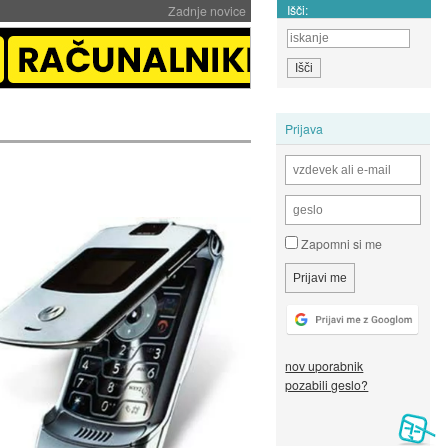
Išči:
Zadnje novice
Prijava
Zapomni si me
nov uporabnik
pozabili geslo?