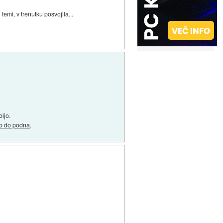
temi, v trenutku posvojila...
bijo.
ko do podna
.