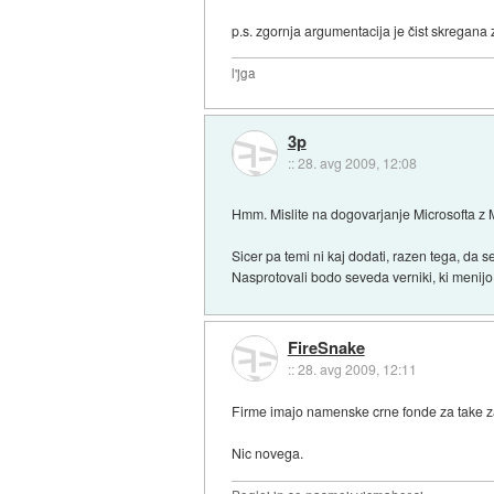
p.s. zgornja argumentacija je čist skregana z 
l'jga
3p
::
28. avg 2009, 12:08
Hmm. Mislite na dogovarjanje Microsofta z
Sicer pa temi ni kaj dodati, razen tega, da s
Nasprotovali bodo seveda verniki, ki menijo 
FireSnake
::
28. avg 2009, 12:11
Firme imajo namenske crne fonde za take 
Nic novega.