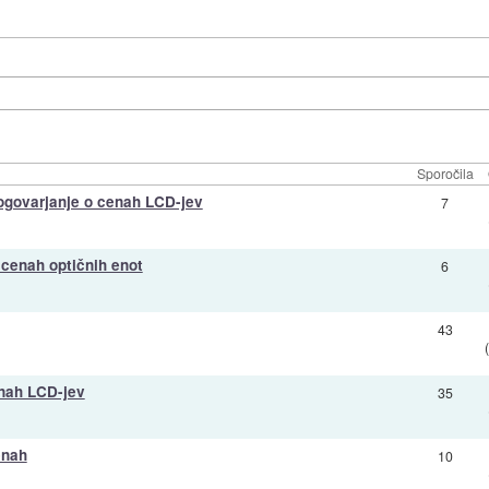
Sporočila
ogovarjanje o cenah LCD-jev
7
 cenah optičnih enot
6
43
enah LCD-jev
35
enah
10