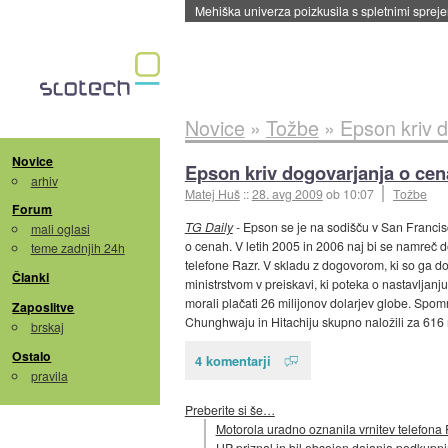
Mehiška univerza poizkusila s spletnimi sprejem
Novice
»
Tožbe
»
Epson kriv 
Novice
Epson kriv dogovarjanja o ce
arhiv
Matej Huš
::
28. avg 2009
ob 10:07
Tožbe
Forum
TG Daily
- Epson se je na sodišču v San Franci
mali oglasi
o cenah. V letih 2005 in 2006 naj bi se namreč d
teme zadnjih 24h
telefone Razr. V skladu z dogovorom, ki so ga do
Članki
ministrstvom v preiskavi, ki poteka o nastavljan
morali plačati 26 milijonov dolarjev globe. Spom
Zaposlitve
Chunghwaju in Hitachiju skupno naložili za 616 m
brskaj
Ostalo
4 komentarji
pravila
Preberite si še…
Motorola uradno oznanila vrnitev telefona 
HP priznal in bil obsojen dajanja podkupn