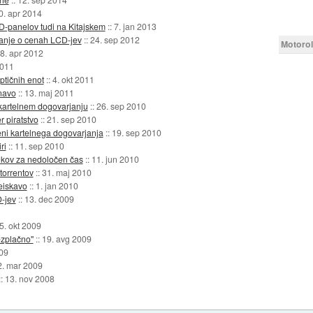
0. apr 2014
-panelov tudi na Kitajskem
::
7. jan 2013
janje o cenah LCD-jev
::
24. sep 2012
Motorol
8. apr 2012
2011
ptičnih enot
::
4. okt 2011
vnavo
::
13. maj 2011
 kartelnem dogovarjanju
::
26. sep 2010
 piratstvo
::
21. sep 2010
eni kartelnega dogovarjanja
::
19. sep 2010
ri
::
11. sep 2010
ikov za nedoločen čas
::
11. jun 2010
 torrentov
::
31. maj 2010
eiskavo
::
1. jan 2010
-jev
::
13. dec 2009
5. okt 2009
ezplačno"
::
19. avg 2009
009
2. mar 2009
::
13. nov 2008