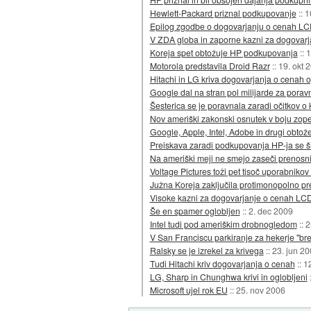
Hewlett-Packard priznal podkupovanje
::
1
Epilog zgodbe o dogovarjanju o cenah LCD
V ZDA globa in zaporne kazni za dogovar
Koreja spet obtožuje HP podkupovanja
::
1
Motorola predstavila Droid Razr
::
19. okt 
Hitachi in LG kriva dogovarjanja o cenah o
Google dal na stran pol milijarde za pora
Šesterica se je poravnala zaradi očitkov o
Nov ameriški zakonski osnutek v boju zoper
Google, Apple, Intel, Adobe in drugi obtož
Preiskava zaradi podkupovanja HP-ja se ši
Na ameriški meji ne smejo zaseči prenosn
Voltage Pictures toži pet tisoč uporabnikov
Južna Koreja zaključila protimonopolno pr
Visoke kazni za dogovarjanje o cenah LCD
Še en spamer oglobljen
::
2. dec 2009
Intel tudi pod ameriškim drobnogledom
::
2
V San Franciscu parkiranje za hekerje "br
Ralsky se je izrekel za krivega
::
23. jun 2
Tudi Hitachi kriv dogovarjanja o cenah
::
1
LG, Sharp in Chunghwa krivi in oglobljeni
Microsoft ujel rok EU
::
25. nov 2006