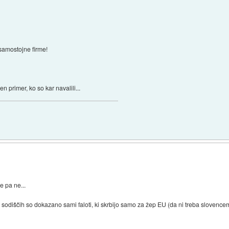
e samostojne firme!
 primer, ko so kar navalili...
e pa ne...
sodiščih so dokazano sami faloti, ki skrbijo samo za žep EU (da ni treba slovencem 