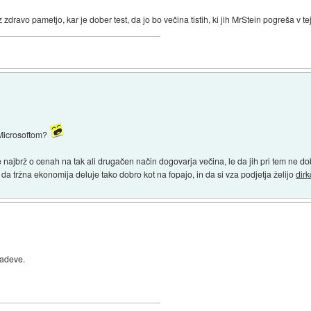
zdravo pametjo, kar je dober test, da jo bo večina tistih, ki jih MrStein pogreša v tej 
 Microsoftom?
e najbrž o cenah na tak ali drugačen način dogovarja večina, le da jih pri tem ne do
da tržna ekonomija deluje tako dobro kot na fopajo, in da si vza podjetja želijo
dir
zadeve.