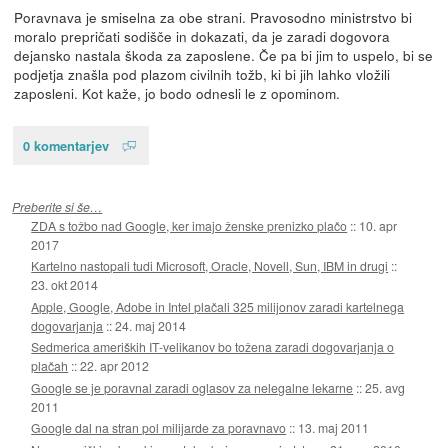
Poravnava je smiselna za obe strani. Pravosodno ministrstvo bi
moralo prepričati sodišče in dokazati, da je zaradi dogovora
dejansko nastala škoda za zaposlene. Če pa bi jim to uspelo, bi se
podjetja znašla pod plazom civilnih tožb, ki bi jih lahko vložili
zaposleni. Kot kaže, jo bodo odnesli le z opominom.
0 komentarjev
Preberite si še…
ZDA s tožbo nad Google, ker imajo ženske prenizko plačo
::
10. apr
2017
Kartelno nastopali tudi Microsoft, Oracle, Novell, Sun, IBM in drugi
::
23. okt 2014
Apple, Google, Adobe in Intel plačali 325 milijonov zaradi kartelnega
dogovarjanja
::
24. maj 2014
Sedmerica ameriških IT-velikanov bo tožena zaradi dogovarjanja o
plačah
::
22. apr 2012
Google se je poravnal zaradi oglasov za nelegalne lekarne
::
25. avg
2011
Google dal na stran pol milijarde za poravnavo
::
13. maj 2011