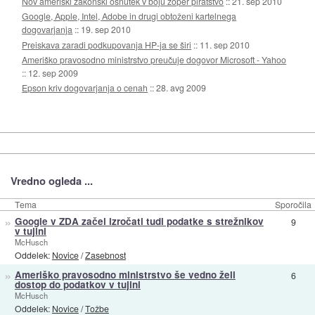
Nov ameriški zakonski osnutek v boju zoper piratstvo
::
21. sep 2010
Google, Apple, Intel, Adobe in drugi obtoženi kartelnega
dogovarjanja
::
19. sep 2010
Preiskava zaradi podkupovanja HP-ja se širi
::
11. sep 2010
Ameriško pravosodno ministrstvo preučuje dogovor Microsoft - Yahoo
::
12. sep 2009
Epson kriv dogovarjanja o cenah
::
28. avg 2009
Vredno ogleda ...
Tema
Sporočila
»
Google v ZDA začel izročati tudi podatke s strežnikov
9
v tujini
McHusch
Oddelek:
Novice
/
Zasebnost
»
Ameriško pravosodno ministrstvo še vedno želi
6
dostop do podatkov v tujini
McHusch
Oddelek:
Novice
/
Tožbe