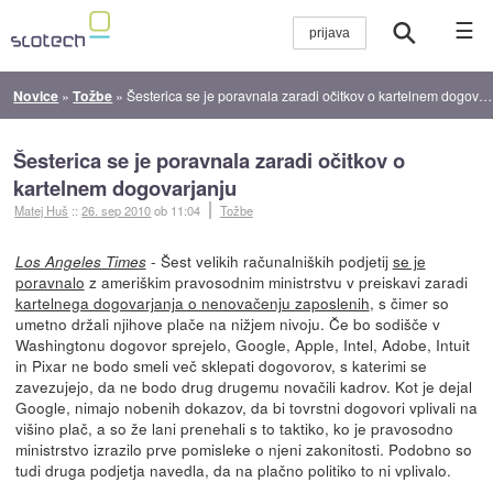
☰
Novice
»
Tožbe
»
Šesterica se je poravnala zaradi očitkov o kartelnem dogovarjanju
Šesterica se je poravnala zaradi očitkov o
kartelnem dogovarjanju
Matej Huš
::
26. sep 2010
ob 11:04
Tožbe
- Šest velikih računalniških podjetij
se je
Los Angeles Times
poravnalo
z ameriškim pravosodnim ministrstvu v preiskavi zaradi
kartelnega dogovarjanja o nenovačenju zaposlenih
, s čimer so
umetno držali njihove plače na nižjem nivoju. Če bo sodišče v
Washingtonu dogovor sprejelo, Google, Apple, Intel, Adobe, Intuit
in Pixar ne bodo smeli več sklepati dogovorov, s katerimi se
zavezujejo, da ne bodo drug drugemu novačili kadrov. Kot je dejal
Google, nimajo nobenih dokazov, da bi tovrstni dogovori vplivali na
višino plač, a so že lani prenehali s to taktiko, ko je pravosodno
ministrstvo izrazilo prve pomisleke o njeni zakonitosti. Podobno so
tudi druga podjetja navedla, da na plačno politiko to ni vplivalo.