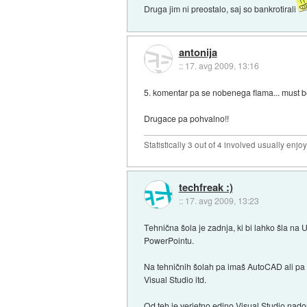
Druga jim ni preostalo, saj so bankrotirali
antonija
::
17. avg 2009, 13:16
5. komentar pa se nobenega flama... must b
Drugace pa pohvalno!!
Statistically 3 out of 4 involved usually en
techfreak :)
::
17. avg 2009, 13:23
Tehnična šola je zadnja, ki bi lahko šla na 
PowerPointu.
Na tehničnih šolah pa imaš AutoCAD ali pa A
Visual Studio itd.
Od teh je verjetno edino Visual Studio nadome