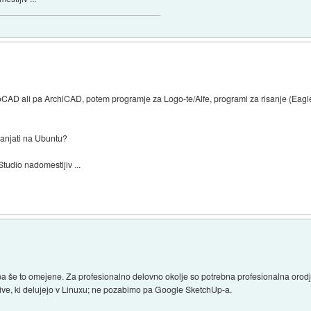
AD ali pa ArchiCAD, potem programje za Logo-te/Alfe, programi za risanje (Eagle) 
anjati na Ubuntu?
tudio nadomestljiv ...
, pa še to omejene. Za profesionalno delovno okolje so potrebna profesionalna orodj
native, ki delujejo v Linuxu; ne pozabimo pa Google SketchUp-a.