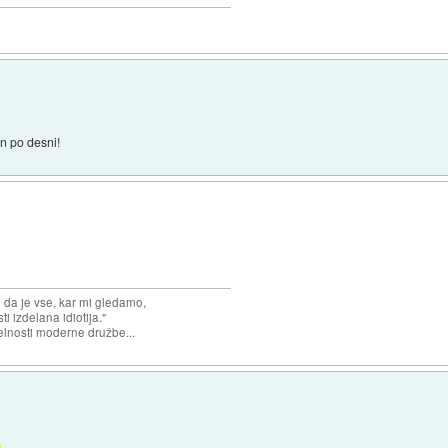
in po desni!
n da je vse, kar mi gledamo,
 izdelana idiotija."
lnosti moderne družbe...