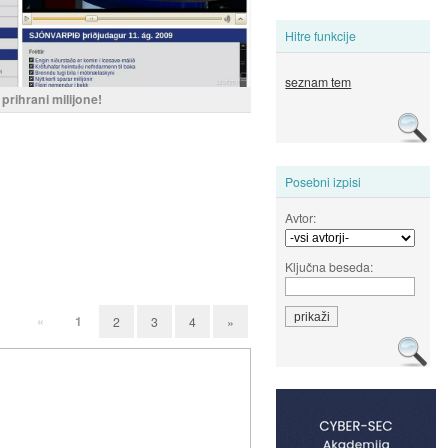
Hitre funkcije
seznam tem
prihrani milijone!
Posebni izpisi
Avtor:
Ključna beseda:
«
1
2
3
4
»