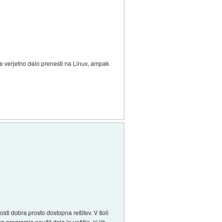
 verjetno dalo prenesti na Linux, ampak
osti dobra prosto dostopna rešitev. V šoli
programja naučil dela in veščin, ki jih