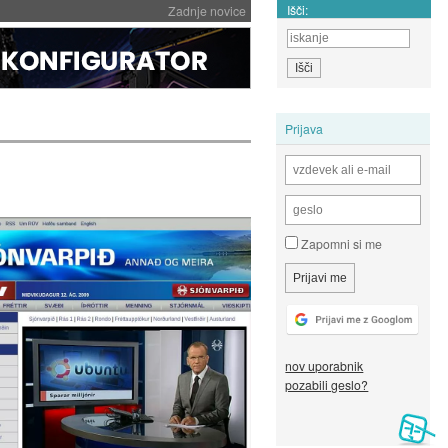
Išči:
Zadnje novice
Prijava
Zapomni si me
nov uporabnik
pozabili geslo?