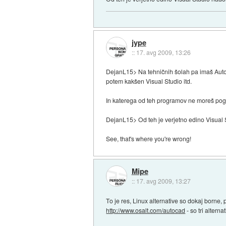
jype
::
17. avg 2009, 13:26
DejanL15> Na tehničnih šolah pa imaš AutoC
potem kakšen Visual Studio itd.
In katerega od teh programov ne moreš pog
DejanL15> Od teh je verjetno edino Visual S
See, that's where you're wrong!
Mipe
::
17. avg 2009, 13:27
To je res, Linux alternative so dokaj borne
http://www.osalt.com/autocad
- so tri alter