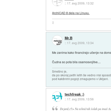
::
17. avg 2009, 13:32
ArchiCAD 8 dela na Linuxu.
:|
Mr.B
::
17. avg 2009, 13:34
Me zanima kako financirajo učenje na doma
Čudna so pota bila osamosvojitve....
Smešno je,
da po skoraj petih letih še vedno nisi sposo
pod kakšnimi pogoji zmagujemo v Ukljani.
techfreak :)
::
17. avg 2009, 13:56
DejanL15> Na tehničnih šolah pa imaš A