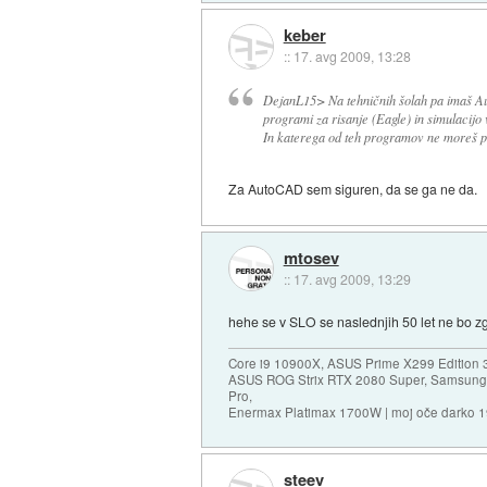
keber
::
17. avg 2009, 13:28
DejanL15> Na tehničnih šolah pa imaš A
programi za risanje (Eagle) in simulacijo 
In katerega od teh programov ne moreš p
Za AutoCAD sem siguren, da se ga ne da.
mtosev
::
17. avg 2009, 13:29
hehe se v SLO se naslednjih 50 let ne bo zg
Core i9 10900X, ASUS Prime X299 Edition 
ASUS ROG Strix RTX 2080 Super, Samsung
Pro,
Enermax Platimax 1700W | moj oče darko 
steev