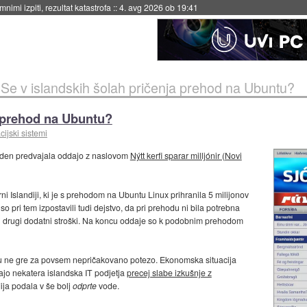
nimi izpiti, rezultat katastrofa
::
4. avg 2026 ob 19:41
»
Se v islandskih šolah pričenja prehod na Ubuntu?
a prehod na Ubuntu?
ijski sistemi
teden predvajala oddajo z naslovom
Nýtt kerfi sparar milljónir (Novi
ni Islandiji, ki je s prehodom na Ubuntu Linux prihranila 5 milijonov
o pri tem izpostavili tudi dejstvo, da pri prehodu ni bila potrebna
li drugi dodatni stroški. Na koncu oddaje so k podobnim prehodom
mu ne gre za povsem nepričakovano potezo. Ekonomska situacija
majo nekatera islandska IT podjetja
precej slabe izkušnje z
dija podala v še bolj
odprte
vode.