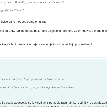
vezij (Spice, MultiSIM), potem kakšen Visual Studio itd.
oganjati na Ubuntu?
 Spice pa je mogoče delno emulirati.
a za CNC tudi ne deluje na Linuxu oz. je le ta narejena za Windows. Seveda bi se
tive, če lahko nekaj kar dejansko deluje in si s to rešitvijo produktiven?
e, pa še to omejene. Za profesionalno delovno okolje so
ernative, ki delujejo v Linuxu; ne pozabimo pa Google SketchUp-
. Za vsako zadevo, ki se jo v šoli uči s pomočjo računalnika, definitivno obstaja zad
ga okolja, ampak profesionalnega "učitelja", ki te bo s pomočjo prosto dostopnega 