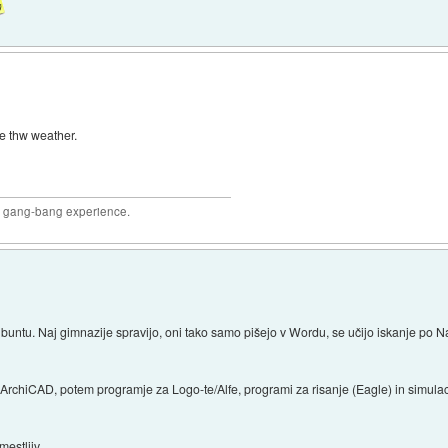
e thw weather.
joy gang-bang experience.
Ubuntu. Naj gimnazije spravijo, oni tako samo pišejo v Wordu, se učijo iskanje po Na
rchiCAD, potem programje za Logo-te/Alfe, programi za risanje (Eagle) in simulaci
stljiv ...