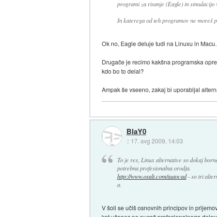
programi za risanje (Eagle) in simulacijo 
In katerega od teh programov ne moreš p
Ok no, Eagle deluje tudi na Linuxu in Macu.
Drugače je recimo kakšna programska oprem
kdo bo to delal?
Ampak še vseeno, zakaj bi uporabljal alterna
BlaY0
::
17. avg 2009, 14:03
To je res, Linux alternative so dokaj born
potrebna profesionalna orodja.
http://www.osalt.com/autocad
- so tri alt
a.
V šoli se učiš osnovnih principov in prijemov
kot učenec ne nucaš profesionalnega delovne