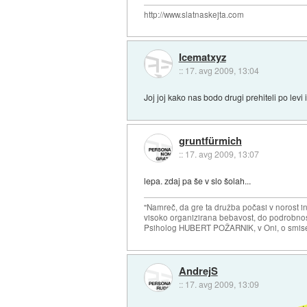
http://www.slatnaskejta.com
Icematxyz
::
17. avg 2009, 13:04
Joj joj kako nas bodo drugi prehiteli po levi 
gruntfürmich
::
17. avg 2009, 13:07
lepa. zdaj pa še v slo šolah...
"Namreč, da gre ta družba počasi v norost i
visoko organizirana bebavost, do podrobnosti
Psiholog HUBERT POŽARNIK, v Oni, o smise
AndrejS
::
17. avg 2009, 13:09