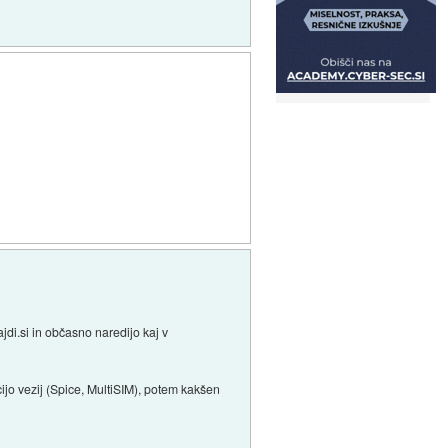
jdi.si in občasno naredijo kaj v
jo vezij (Spice, MultiSIM), potem kakšen