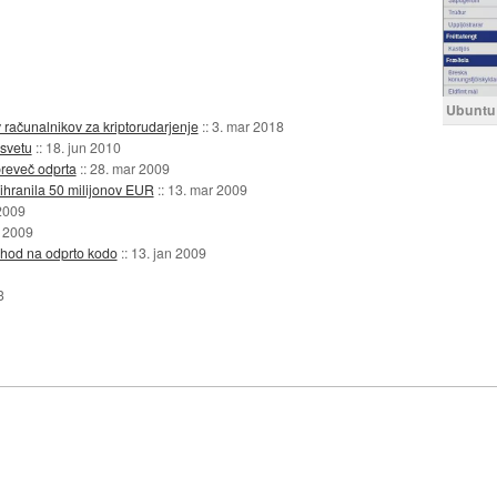
Ubuntu 
v računalnikov za kriptorudarjenje
::
3. mar 2018
 svetu
::
18. jun 2010
preveč odprta
::
28. mar 2009
ihranila 50 milijonov EUR
::
13. mar 2009
2009
b 2009
ehod na odprto kodo
::
13. jan 2009
3
)