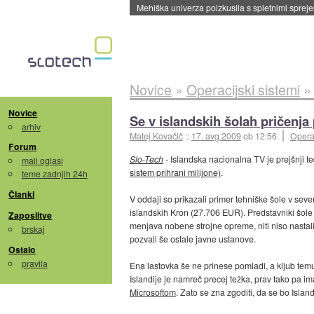
Mehiška univerza poizkusila s spletnimi sprejem
Novice
»
Operacijski sistemi
Novice
Se v islandskih šolah pričenj
arhiv
Matej Kovačič
::
17. avg 2009
ob 12:56
Operac
Forum
Slo-Tech
- Islandska nacionalna TV je prejšnji 
mali oglasi
sistem prihrani milijone)
.
teme zadnjih 24h
Članki
V oddaji so prikazali primer tehniške šole v sever
islandskih Kron (27.706 EUR). Predstavniki šole s
Zaposlitve
menjava nobene strojne opreme, niti niso nasta
brskaj
pozvali še ostale javne ustanove.
Ostalo
pravila
Ena lastovka še ne prinese pomladi, a kljub te
Islandije je namreč precej težka, prav tako pa i
Microsoftom
. Zato se zna zgoditi, da se bo Islan