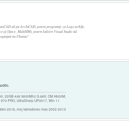
utoCAD ali pa ArchiCAD, potem programje za Logo-te/Alfe,
vezij (Spice, MultiSIM), potem kakšen Visual Studio itd.
oganjati na Ubuntu?
odilo.
30, 32GB 4x8 3600Mhz G.skill, CM H500M,
 970 PRO, UltraSharp UP3017, Win 11
1960-2016, moj labradorec max 2002-2013