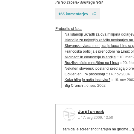
Pa lep začetek šolskega leta!
165 komentarjev
Preberite si še…
Na Islandiji ukradli za dva milijona dolarje
Islandija za največjo zaščito novinarjev na
Slovenska vlada meni, da je koda Linuxa 
Francoska policija s prehodom na Linux pr
Microsoft in ekonomija Islandije
::
10. mar 
Brazilske šole množično na Linux
::
20. fe
Nekateri slovenski poslanci predlagajo pr
Odklenjeni P4 procesorji
::
14. nov 2004
Kako hitra je naša lastovka?
::
19. nov 200
Big Crunch
::
6. sep 2002
JurijTurnsek
::
17. avg 2009, 12:58
sam da je screenshot narejen na gnome... :