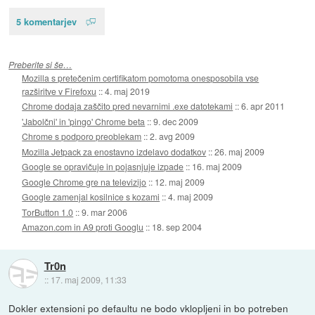
5 komentarjev
Preberite si še…
Mozilla s pretečenim certifikatom pomotoma onesposobila vse
razširitve v Firefoxu
::
4. maj 2019
Chrome dodaja zaščito pred nevarnimi .exe datotekami
::
6. apr 2011
'Jabolčni' in 'pingo' Chrome beta
::
9. dec 2009
Chrome s podporo preoblekam
::
2. avg 2009
Mozilla Jetpack za enostavno izdelavo dodatkov
::
26. maj 2009
Google se opravičuje in pojasnjuje izpade
::
16. maj 2009
Google Chrome gre na televizijo
::
12. maj 2009
Google zamenjal kosilnice s kozami
::
4. maj 2009
TorButton 1.0
::
9. mar 2006
Amazon.com in A9 proti Googlu
::
18. sep 2004
Tr0n
::
17. maj 2009, 11:33
Dokler extensioni po defaultu ne bodo vklopljeni in bo potreben