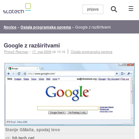
☰
Novice
»
Ostala programska oprema
»
Google z razširitvami
Google z razširitvami
Primož Resman
::
17. maj 2009
ob 10:16
Ostala programska oprema
Stanje GMaila, spodaj levo
vir:
bit-tech.net