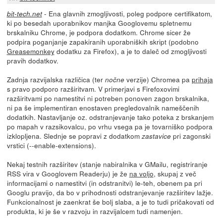
- Ena glavnih zmogljivosti, poleg podpore certifikatom,
bit-tech.net
ki po besedah uporabnikov manjka Googlovemu spletnemu
brskalniku Chrome, je podpora dodatkom. Chrome sicer že
podpira poganjanje zapakiranih uporabniških skript (podobno
Greasemonkey
dodatku za Firefox), a je to daleč od zmogljivosti
pravih dodatkov.
Zadnja razvijalska različica (ter
verzije) Chromea pa
prihaja
nočne
s pravo podporo razširitvam. V primerjavi s Firefoxovimi
razširitvami po namestitvi ni potreben ponoven zagon brskalnika,
ni pa še implementiran enostaven pregledovalnik nameščenih
dodatkih. Nastavljanje oz. odstranjevanje tako poteka z brskanjem
po mapah v razsikovalcu, po vrhu vsega pa je tovarniško podpora
izklopljena. Slednje se popravi z dodatkom
pri zagonski
zastavice
vrstici (--enable-extensions).
Nekaj testnih razširitev (stanje nabiralnika v GMailu, registriranje
RSS vira v Googlovem Readerju) je že
na voljo
, skupaj z več
informacijami o namestitvi (in odstranitvi) le-teh, obenem pa pri
Googlu pravijo, da bo v prihodnosti odstranjevanje razširitev lažje.
Funkcionalnost je zaenkrat še bolj slaba, a je to tudi pričakovati od
produkta, ki je še v razvoju in razvijalcem tudi namenjen.