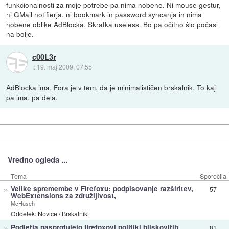
funkcionalnosti za moje potrebe pa nima nobene. Ni mouse gestur,
ni GMail notifierja, ni bookmark in password syncanja in nima
nobene oblike AdBlocka. Skratka useless. Bo pa očitno šlo počasi
na bolje.
c00L3r
::
19. maj 2009, 07:55
AdBlocka ima. Fora je v tem, da je minimalističen brskalnik. To kaj
pa ima, pa dela.
Vredno ogleda ...
Tema
Sporočila
»
Velike spremembe v Firefoxu: podpisovanje razširitev,
57
WebExtensions za združljivost,
McHusch
Oddelek:
Novice
/
Brskalniki
»
Podjetja nasprotujejo firefoxovi politiki bliskovitih
81