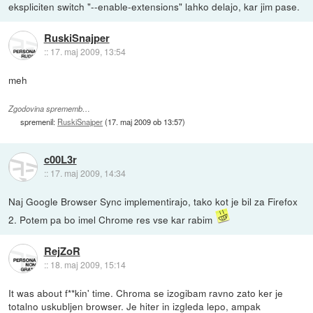
ekspliciten switch "--enable-extensions" lahko delajo, kar jim pase.
RuskiSnajper
::
17. maj 2009, 13:54
meh
Zgodovina sprememb…
spremenil:
RuskiSnajper
(
17. maj 2009 ob 13:57
)
c00L3r
::
17. maj 2009, 14:34
Naj Google Browser Sync implementirajo, tako kot je bil za Firefox
2. Potem pa bo imel Chrome res vse kar rabim
RejZoR
::
18. maj 2009, 15:14
It was about f**kin' time. Chroma se izogibam ravno zato ker je
totalno uskubljen browser. Je hiter in izgleda lepo, ampak