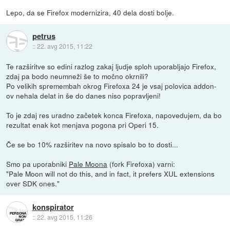
Lepo, da se Firefox modernizira, 40 dela dosti bolje.
petrus
::
22. avg 2015, 11:22
Te razširitve so edini razlog zakaj ljudje sploh uporabljajo Firefox,
zdaj pa bodo neumneži še to močno okrnili?
Po velikih spremembah okrog Firefoxa 24 je vsaj polovica addon-
ov nehala delat in še do danes niso popravljeni!
To je zdaj res uradno začetek konca Firefoxa, napovedujem, da bo
rezultat enak kot menjava pogona pri Operi 15.
Če se bo 10% razširitev na novo spisalo bo to dosti...
Smo pa uporabniki
Pale Moona
(fork Firefoxa) varni:
"Pale Moon will not do this, and in fact, it prefers XUL extensions
over SDK ones."
konspirator
::
22. avg 2015, 11:26