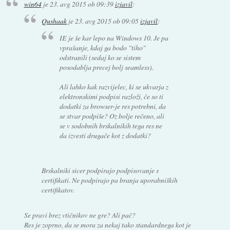
win64
je
23. avg 2015 ob 09:39
izjavil
:
Qushaak
je
23. avg 2015 ob 09:05
izjavil
:
IE je še kar lepo na Windows 10. Je pa
vprašanje, kdaj ga bodo "tiho"
odstranili (sedaj ko se sistem
posodablja precej bolj seamless).
Ali lahko kak razvijelec, ki se ukvarja z
elektronskimi podpisi razloži, če so ti
dodatki za browser-je res potrebni, da
se stvar podpiše? Oz bolje rečeno, ali
se v sodobnih brskalnikih tega res ne
da izvesti drugače kot z dodatki?
Brskalniki sicer podpirajo podpisovanje s
certifikati. Ne podpirajo pa branja uporabniških
certifikatov.
Se pravi brez vtičnikov ne gre? Ali pač?
Res je zoprno, da se mora za nekaj tako standardnega kot je