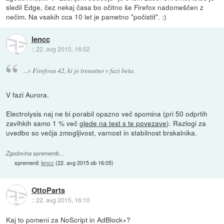
sledil Edge, čez nekaj časa bo očitno še Firefox nadomeščen z
nečim. Na vsakih cca 10 let je pametno "počistit". :)
lencc
::
22. avg 2015, 16:02
...v Firefoxu 42, ki je trenutno v fazi beta.
V fazi Aurora.
Electrolysis naj ne bi porabil opazno več spomina (pri 50 odprtih
zavihkih samo 1 % več
glede na test s te povezave
). Razlogi za
uvedbo so večja zmogljivost, varnost in stabilnost brskalnika.
Zgodovina sprememb…
spremenil:
lencc
(
22. avg 2015 ob 16:05
)
OttoParts
::
22. avg 2015, 16:10
Kaj to pomeni za NoScript in AdBlock+?