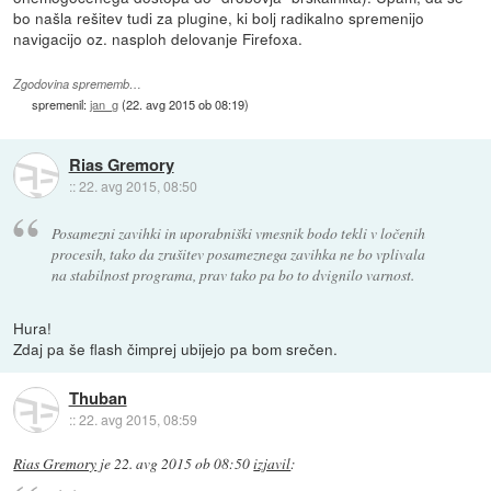
bo našla rešitev tudi za plugine, ki bolj radikalno spremenijo
navigacijo oz. nasploh delovanje Firefoxa.
Zgodovina sprememb…
spremenil:
jan_g
(
22. avg 2015 ob 08:19
)
Rias Gremory
::
22. avg 2015, 08:50
Posamezni zavihki in uporabniški vmesnik bodo tekli v ločenih
procesih, tako da zrušitev posameznega zavihka ne bo vplivala
na stabilnost programa, prav tako pa bo to dvignilo varnost.
Hura!
Zdaj pa še flash čimprej ubijejo pa bom srečen.
Thuban
::
22. avg 2015, 08:59
Rias Gremory
je
22. avg 2015 ob 08:50
izjavil
: