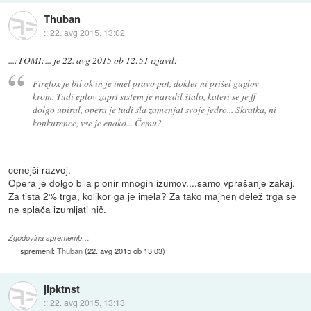
Thuban
::
22. avg 2015, 13:02
...:TOMI:...
je
22. avg 2015 ob 12:51
izjavil
:
Firefox je bil ok in je imel pravo pot, dokler ni prišel guglov
krom. Tudi eplov zaprt sistem je naredil štalo, kateri se je ff
dolgo upiral, opera je tudi šla zamenjat svoje jedro... Skratka, ni
konkurence, vse je enako... Čemu?
cenejši razvoj.
Opera je dolgo bila pionir mnogih izumov....samo vprašanje zakaj.
Za tista 2% trga, kolikor ga je imela? Za tako majhen delež trga se
ne splača izumljati nič.
Zgodovina sprememb…
spremenil:
Thuban
(
22. avg 2015 ob 13:03
)
jlpktnst
::
22. avg 2015, 13:13