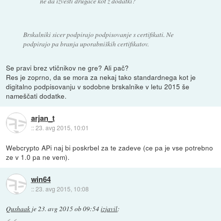
ne da izvesti drugače kot z dodatki?
Brskalniki sicer podpirajo podpisovanje s certifikati. Ne
podpirajo pa branja uporabniških certifikatov.
Se pravi brez vtičnikov ne gre? Ali pač?
Res je zoprno, da se mora za nekaj tako standardnega kot je
digitalno podpisovanju v sodobne brskalnike v letu 2015 še
nameščati dodatke.
arjan_t
::
23. avg 2015, 10:01
Webcrypto APi naj bi poskrbel za te zadeve (ce pa je vse potrebno
ze v 1.0 pa ne vem).
win64
::
23. avg 2015, 10:08
Qushaak
je
23. avg 2015 ob 09:54
izjavil
: