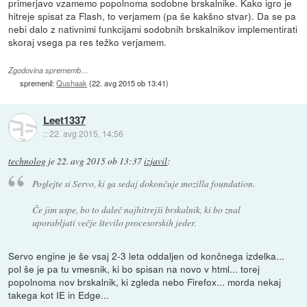
primerjavo vzamemo popolnoma sodobne brskalnike. Kako igro je
hitreje spisat za Flash, to verjamem (pa še kakšno stvar). Da se pa
nebi dalo z nativnimi funkcijami sodobnih brskalnikov implementirati
skoraj vsega pa res težko verjamem.
Zgodovina sprememb…
spremenil:
Qushaak
(
22. avg 2015 ob 13:41
)
Leet1337
::
22. avg 2015, 14:56
technolog
je
22. avg 2015 ob 13:37
izjavil
:
Poglejte si Servo, ki ga sedaj dokončuje mozilla foundation.
Če jim uspe, bo to daleč najhitrejši brskalnik, ki bo znal
uporabljati večje število procesorskih jeder.
Servo engine je še vsaj 2-3 leta oddaljen od končnega izdelka...
pol še je pa tu vmesnik, ki bo spisan na novo v html... torej
popolnoma nov brskalnik, ki zgleda nebo Firefox... morda nekaj
takega kot IE in Edge...