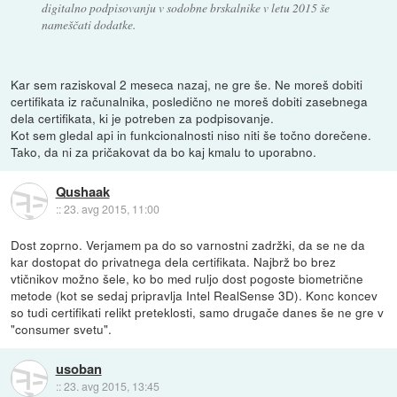
digitalno podpisovanju v sodobne brskalnike v letu 2015 še
nameščati dodatke.
Kar sem raziskoval 2 meseca nazaj, ne gre še. Ne moreš dobiti
certifikata iz računalnika, posledično ne moreš dobiti zasebnega
dela certifikata, ki je potreben za podpisovanje.
Kot sem gledal api in funkcionalnosti niso niti še točno dorečene.
Tako, da ni za pričakovat da bo kaj kmalu to uporabno.
Qushaak
::
23. avg 2015, 11:00
Dost zoprno. Verjamem pa do so varnostni zadržki, da se ne da
kar dostopat do privatnega dela certifikata. Najbrž bo brez
vtičnikov možno šele, ko bo med ruljo dost pogoste biometrične
metode (kot se sedaj pripravlja Intel RealSense 3D). Konc koncev
so tudi certifikati relikt preteklosti, samo drugače danes še ne gre v
"consumer svetu".
usoban
::
23. avg 2015, 13:45