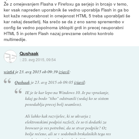
Že z omejevanjem Flasha v Firefoxu ga serjejo in brcajo v temo,
ker vsak napreden uporabnik še vedno uporablja Flash in ga bo
kot kaže neuporabnost in omejenost HTML 5 treba uporabljati še
kar nekaj desetletij. Na srečo se da z eno samo spremembo v
config še vedno popolnoma izklopiti grdi in precej neuporabni
HTML 5 in potem Flash nazaj prevzame celotno kontrolo
multimedije.
Qushaak
::
23. avg 2015, 09:54
win64
je
23. avg 2015 ob 09:39
izjavil
:
Qushaak
je
23. avg 2015 ob 09:05
izjavil
:
IE je še kar lepo na Windows 10. Je pa vprašanje,
kdaj ga bodo "tiho" odstranili (sedaj ko se sistem
posodablja precej bolj seamless).
Ali lahko kak razvijelec, ki se ukvarja z
elektronskimi podpisi razloži, če so ti dodatki za
browser-je res potrebni, da se stvar podpiše? Oz
bolje rečeno, ali se v sodobnih brskalnikih tega res