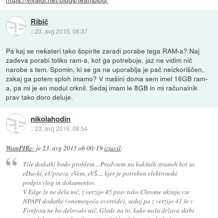
Ribič
::
23. avg 2015, 08:37
Pa kaj se nekateri tako šopirite zaradi porabe tega RAM-a? Naj
zadeva porabi toliko ram-a, kot ga potrebuje, jaz ne vidim nič
narobe s tem. Spomin, ki se ga ne uporablja je pač neizkoriščen,
zakaj ga potem sploh imamo? V mašini doma sem imel 16GB ram-
a, pa mi je en modul crknil. Sedaj imam le 8GB in mi računalnik
prav tako doro deluje.
nikolahodin
::
23. avg 2015, 08:54
WamPIRe-
je
23. avg 2015 ob 00:19
izjavil
:
Tile dodatki bodo problem... Predvsem na kakšnih straneh kot so
eDavki, eUprava, eVem, eVŠ,... kjer je potreben elektronski
podpis vlog in dokumentov.
V Edge že ne dela nič, z verzijo 45 prav tako Chrome ukinja vse
NPAPI dodatke (onemogoča override), sedaj pa z verzijo 41 še v
Firefoxu ne bo delovalo nič. Glede na to, kako naša država skrbi