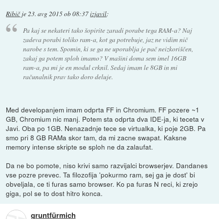
Ribič
je
23. avg 2015 ob 08:37
izjavil
:
Pa kaj se nekateri tako šopirite zaradi porabe tega RAM-a? Naj
zadeva porabi toliko ram-a, kot ga potrebuje, jaz ne vidim nič
narobe s tem. Spomin, ki se ga ne uporablja je pač neizkoriščen,
zakaj ga potem sploh imamo? V mašini doma sem imel 16GB
ram-a, pa mi je en modul crknil. Sedaj imam le 8GB in mi
računalnik prav tako doro deluje.
Med developanjem imam odprta FF in Chromium. FF pozere ~1
GB, Chromium nic manj. Potem sta odprta dva IDE-ja, ki teceta v
Javi. Oba po 1GB. Nenazadnje tece se virtualka, ki poje 2GB. Pa
smo pri 8 GB RAMa skor tam, da mi zacne swapat. Kaksne
memory intense skripte se sploh ne da zalaufat.
Da ne bo pomote, niso krivi samo razvijalci browserjev. Dandanes
vse pozre prevec. Ta filozofija 'pokurmo ram, sej ga je dost' bi
obveljala, ce ti furas samo browser. Ko pa furas N reci, ki zrejo
giga, pol se to dost hitro konca.
gruntfürmich