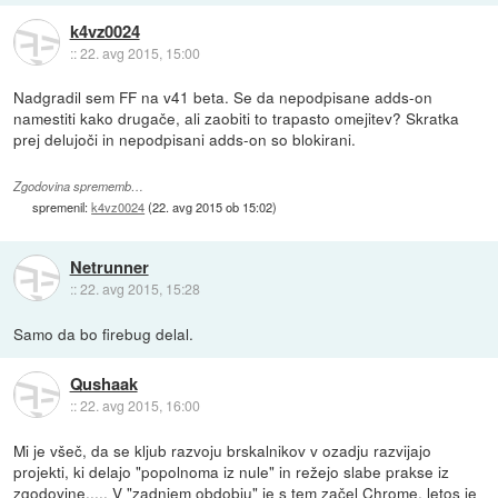
k4vz0024
::
22. avg 2015, 15:00
Nadgradil sem FF na v41 beta. Se da nepodpisane adds-on
namestiti kako drugače, ali zaobiti to trapasto omejitev? Skratka
prej delujoči in nepodpisani adds-on so blokirani.
Zgodovina sprememb…
spremenil:
k4vz0024
(
22. avg 2015 ob 15:02
)
Netrunner
::
22. avg 2015, 15:28
Samo da bo firebug delal.
Qushaak
::
22. avg 2015, 16:00
Mi je všeč, da se kljub razvoju brskalnikov v ozadju razvijajo
projekti, ki delajo "popolnoma iz nule" in režejo slabe prakse iz
zgodovine,.... V "zadnjem obdobju" je s tem začel Chrome, letos je