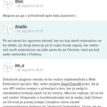
illion
::
22. avg 2015, 02:13
Mogoce pa ga v prihodnosti spet kdaj zazenem:)
Ang3lo
::
22. avg 2015, 07:15
Po eni strani bo ogromno sitnosti, ker en kup starih extensinov ne
bo delalo, po drugi strani je pa to nujen korak naprej, ker vedno
več novih extensionov se piše samo še za Chrome, meni pa bolj
sede mehanika v Firefoxu.
jan_g
::
22. avg 2015, 08:19
Določenih pluginov menda ne bo možno implementirati z Web
Extensions api-jem. Npr. avtor plugina
DownThemAll
pravi, da je
nov API močno omejen v primerjavi s tem, kar je sedaj in
marsikatera funkcija sploh ne bo možna. Meni bo najhuje, če ne bo
več možen Vimperator s funckionalnostjo kot je sedaj, kajti Vimium
za Chrome je precej omejen (verjetno ravno zaradi
onemogočenega dostopa do "drobovja" brskalnika). Upam, da se