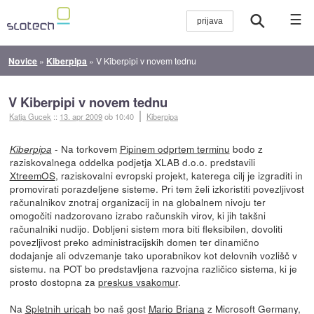
☰
Novice
»
Kiberpipa
»
V Kiberpipi v novem tednu
V Kiberpipi v novem tednu
Katja Gucek
::
13. apr 2009
ob 10:40
Kiberpipa
- Na torkovem
Pipinem odprtem terminu
bodo z
Kiberpipa
raziskovalnega oddelka podjetja XLAB d.o.o. predstavili
XtreemOS
, raziskovalni evropski projekt, katerega cilj je izgraditi in
promovirati porazdeljene sisteme. Pri tem želi izkoristiti povezljivost
računalnikov znotraj organizacij in na globalnem nivoju ter
omogočiti nadzorovano izrabo računskih virov, ki jih takšni
računalniki nudijo. Dobljeni sistem mora biti fleksibilen, dovoliti
povezljivost preko administracijskih domen ter dinamično
dodajanje ali odvzemanje tako uporabnikov kot delovnih vozlišč v
sistemu. na POT bo predstavljena razvojna različico sistema, ki je
prosto dostopna za
preskus vsakomur
.
Na
Spletnih uricah
bo naš gost
Mario Briana
z Microsoft Germany,