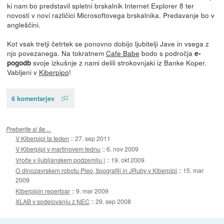
ki nam bo predstavil spletni brskalnik Internet Explorer 8 ter
novosti v novi različici Microsoftovega brskalnika. Predavanje bo v
angleščini.
Kot vsak tretji četrtek se ponovno dobijo ljubitelji Jave in vsega z
njo povezanega. Na tokratnem
Cafe Babe
bodo s področja
e-
svoje izkušnje z nami delili strokovnjaki iz Banke Koper.
pogodb
Vabljeni v
Kiberpipo
!
6 komentarjev
Preberite si še…
V Kiberpipi ta teden
::
27. sep 2011
V Kiberpipi v martinovem tednu
::
6. nov 2009
Vroče v ljubljanskem podzemlju |
::
19. okt 2009
O dinozavrskem robotu Pleo, tipografiji in JRuby v Kiberpipi
::
15. mar
2009
Kiberpipin repertoar
::
9. mar 2009
XLAB v sodelovanju z NEC
::
29. sep 2008