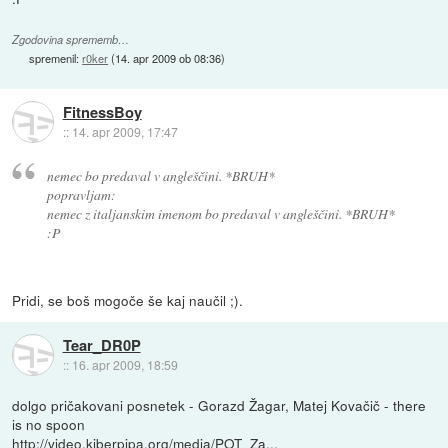
Zgodovina sprememb…
spremenil:
r0ker
(
14. apr 2009 ob 08:36
)
FitnessBoy
::
14. apr 2009, 17:47
nemec bo predaval v angleščini. *BRUH*
popravljam:
nemec z italjanskim imenom bo predaval v angleščini. *BRUH*
:P
Pridi, se boš mogoče še kaj naučil ;).
Tear_DR0P
::
16. apr 2009, 18:59
dolgo pričakovani posnetek - Gorazd Žagar, Matej Kovačič - there
is no spoon
http://video.kiberpipa.org/media/POT_Za...