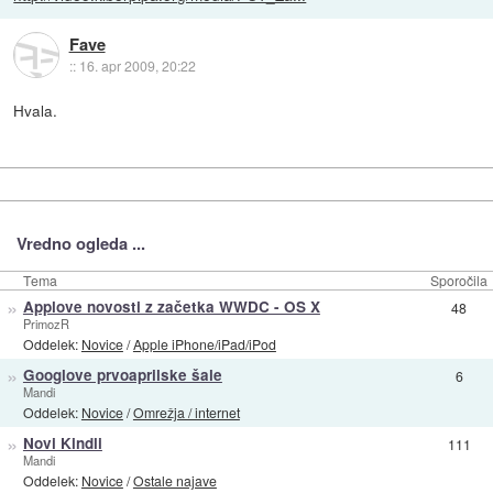
Fave
::
16. apr 2009, 20:22
Hvala.
Vredno ogleda ...
Tema
Sporočila
»
Applove novosti z začetka WWDC - OS X
48
PrimozR
Oddelek:
Novice
/
Apple iPhone/iPad/iPod
»
Googlove prvoaprilske šale
6
Mandi
Oddelek:
Novice
/
Omrežja / internet
»
Novi Kindli
111
Mandi
Oddelek:
Novice
/
Ostale najave