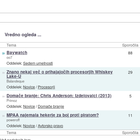
Vredno ogleda ...
Tema
Sporočila
»
Baywatch
88
oo7
Oddelek:
Sedem umetnosti
»
Znano nekaj več o prihajajočih procesorjih Whiskey
29
Lake-U
Balandeque
Oddelek:
Novice
/
Procesorji
»
Domače branje: Chris Anderson: Izdelovalci (2013)
5
Primoz
Oddelek:
Novice
/
Domače branje
»
MPAA najemala hekerje za boj proti piratom?
11
poweroff
Oddelek:
Novice
/
Avtorsko pravo
Tema
Sporočila
Več podobnih tem