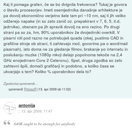
Kaj ti pomaga grafen, če se bo dvignila frekvenca? Tukaj je govora
o številu procesorjev. Imeti osemjedrnika današnje arhitekture je
pa dovolj ekonomično verjetno šele tam pri ~10 nm, saj ti jih veliko
odžerejo napake (in so zato zanič oz. prepakirani v 7, 6, 5, it.d,
jedrnike), obenem pa jih spraviš dovolj na eno rezino. Po drugi
strani pa so za, hm, 90% uporabnikov že dvojedrniki overkill. V
pisarni niti pod razno ne potrebuješ quada (okej, pustimo CAD in
grafične stroje ob strani, ti zahtevajo moč, govorimo pa o word/mail
pisarnah), isto doma ne za gledanje filmov, brskanje po internetu in
poslušanju muzke (1080p mkvji delajo popolnoma tekoče na 2,4
GHz enojedrnem Core 2 Celeronu). Spet, druga zgodba so zelo
zahtevni špili, domači grafičarji in podobno, a koliko časa se
ukvarjajo s tem? Koliko % uporabnikov dela to?
Zgodovina sprememb…
spremenil:
PrimozR
(
13. apr 2009 ob 11:02
)
antonija
::
13. apr 2009, 11:47
640K ought to be enough for anybody