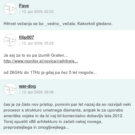
Fave
::
13. apr 2009, 02:33
Hitrost večanja se bo _vedno_ večala. Kakorkoli gledano.
filip007
::
13. apr 2009, 05:28
Ja saj za to so pa izumili Grafen...
http://www.monitor.si/novica/najhitrejs...
od 26GHz do 1THz ja gdaj pa čez 5 let mogoče...
war-dog
::
13. apr 2009, 08:38
čas je za čisto nov pristop, pomnim par let nazaj da so razvijali neki
procesor s strukturo umetnega diamanta, ampak le za uporabo
ameriške vojske in da bi naj bil komercialno dobavljiv leta 2012.
Torej opustiti x86 arhitekturo in začeti nekaj novega,
preprostejšega in zmogljivejšega...