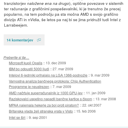
tranzistorjev
), optične povezave v sistemih
naložene ena na drugo
ter računanje z grafičnimi pospeševalniki, ki je trenutno že precej
popularno, na tem področju pa sta močna AMD s svojo grafično
divizijo ATi in nVidia, še letos pa naj bi se jima pridružil tudi Intel z
Larrabeejem.
14 komentarjev
Preberite si še…
Microsoft kupil Opalis
::
13. dec 2009
IBM bo odpustil 5000 ljudi
::
27. mar 2009
Intelovi 6-jedrniki prihajajo na LGA 1366-podnožje
::
9. mar 2009
Varnostna analiza bančnega protokola: Chip Authentication
Programme je neustrezen
::
7. mar 2009
AMD načrtuje superračunalnik iz 1000 GPU-jev
::
11. jan 2009
Raziskovalci uspešno napadli bančne kartice s čipom
::
13. mar 2008
MPAA najemala hekerje za boj proti piratom?
::
22. okt 2007
Britanska vlada želi stranska vrata v Visto
::
15. feb 2006
Intel se širi
::
9. sep 2001