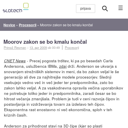
☰
Novice
»
Procesorji
»
Moorov zakon se bo kmalu končal
Moorov zakon se bo kmalu končal
Primož Resman
::
13. apr 2009
ob 00:49
Procesorji
- Precej pogosta trditev, ki pa po besedah Carla
CNET News
Andersona, uslužbenca IBMa,
zdaj
drži. Anderson se ukvarja s
snovanjem strežniških sistemov in meni, da bo zakon veljal le še
generacijo ali dve za najhitrejše modele procesorjev. Slednji
vsebujejo vedno več in več jeder ter predpomnilnika, zato bo
zakon lahko veljal. A za vsakodnevna opravila večina uporabnikov
ne potrebuje toliko jeder in predpomnilnika, zaradi česar se bo
hitrost večanja zmanjšala. Problem je tudi v ceni razvoja čipov in
postavljanja in vzdrževanja tovarn za izdelavo teh čipov.
Eksponentna rast enostavno ni več ekonomična, sploh v teh
kriznih časih.
Anderson za prihodnost stavi na 3D čipe (kjer so plasti