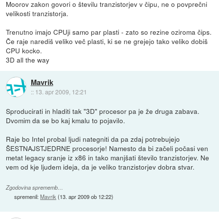
Moorov zakon govori o številu tranzistorjev v čipu, ne o povprečni
velikosti tranzistorja.
Trenutno imajo CPUji samo par plasti - zato so rezine oziroma čips.
Če raje narediš veliko več plasti, ki se ne grejejo tako veliko dobiš
CPU kocko.
3D all the way
Mavrik
::
13. apr 2009, 12:21
Sproducirati in hladiti tak "3D" procesor pa je že druga zabava.
Dvomim da se bo kaj kmalu to pojavilo.
Raje bo Intel probal ljudi nategniti da pa zdaj potrebujejo
ŠESTNAJSTJEDRNE procesorje! Namesto da bi začeli počasi ven
metat legacy sranje iz x86 in tako manjšati število tranzistorjev. Ne
vem od kje ljudem ideja, da je veliko tranzistorjev dobra stvar.
Zgodovina sprememb…
spremenil:
Mavrik
(
13. apr 2009 ob 12:22
)