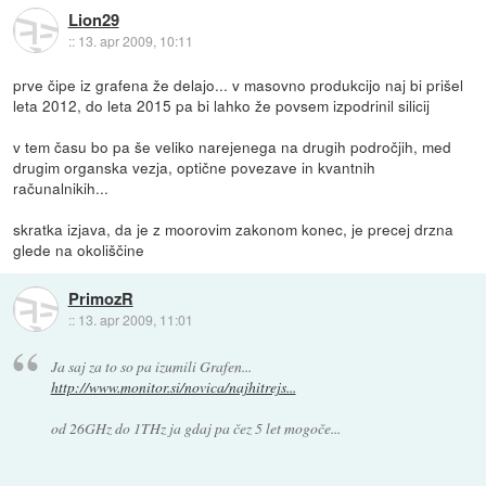
Lion29
::
13. apr 2009, 10:11
prve čipe iz grafena že delajo... v masovno produkcijo naj bi prišel
leta 2012, do leta 2015 pa bi lahko že povsem izpodrinil silicij
v tem času bo pa še veliko narejenega na drugih področjih, med
drugim organska vezja, optične povezave in kvantnih
računalnikih...
skratka izjava, da je z moorovim zakonom konec, je precej drzna
glede na okoliščine
PrimozR
::
13. apr 2009, 11:01
Ja saj za to so pa izumili Grafen...
http://www.monitor.si/novica/najhitrejs...
od 26GHz do 1THz ja gdaj pa čez 5 let mogoče...