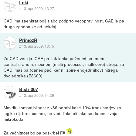
Loki
::
13. apr 2009, 13:27
CAD ima zaenkrat bolj slabo podprto vecopravilnost, CAE je pa
druga zgodba ze od nekdaj.
PrimozR
::
13. apr 2009, 13:45
Za CAD vem ja. CAE pa itak lahko poženeš na enem
centraliziranem, močnem (multi processor, multi core) stroju, za
CAD imaš pa (danes pač, ker ni izbire enojedrnikov) hitrega
dvojedrnika (E8600).
Bistri007
::
13. apr 2009, 14:39
Mavrik, kompatibilnost z x86 porabi kake 10% tranzistorjev za
logiko (tj. brez cache), ne več. Tako ali tako se danes izvaja
mikrokoda.
Za večnitnost bo pa poskrbel F#