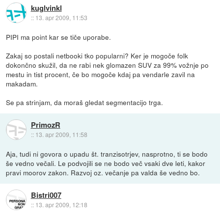
kuglvinkl
::
13. apr 2009, 11:53
PIPI ma point kar se tiče uporabe.
Zakaj so postali netbooki tko popularni? Ker je mogoče folk
dokončno skužil, da ne rabi nek glomazen SUV za 99% vožnje po
mestu in tist procent, če bo mogoče kdaj pa vendarle zavil na
makadam.
Se pa strinjam, da moraš gledat segmentacijo trga.
PrimozR
::
13. apr 2009, 11:58
Aja, tudi ni govora o upadu št. tranzisotrjev, nasprotno, ti se bodo
še vedno večali. Le podvojili se ne bodo več vsaki dve leti, kakor
pravi moorov zakon. Razvoj oz. večanje pa valda še vedno bo.
Bistri007
::
13. apr 2009, 12:18