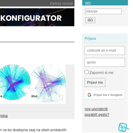
Išči:
Zadnje novice
Prijava
Zapomni si me
nov uporabnik
pozabili geslo?
rpipa
bin ne bo dostopna vsaj na obeh protokolih