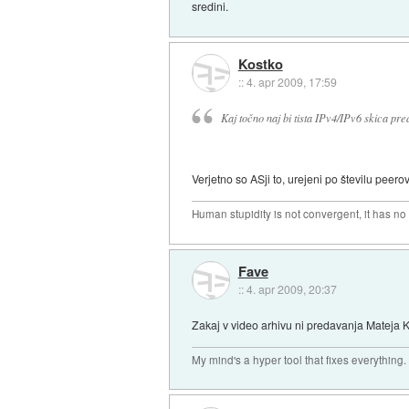
sredini.
Kostko
::
4. apr 2009, 17:59
Kaj točno naj bi tista IPv4/IPv6 skica pre
Verjetno so ASji to, urejeni po številu peerov
Human stupidity is not convergent, it has no l
Fave
::
4. apr 2009, 20:37
Zakaj v video arhivu ni predavanja Mateja Ko
My mind's a hyper tool that fixes everything.