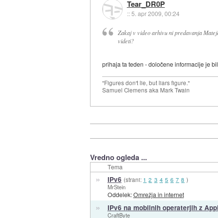
Tear_DR0P
::
5. apr 2009, 00:24
Zakaj v video arhivu ni predavanja Mateja
videti?
prihaja ta teden - določene informacije je b
"Figures don't lie, but liars figure."
Samuel Clemens aka Mark Twain
Vredno ogleda ...
Tema
»
IPv6
(strani:
1
2
3
4
5
6
7
8
)
MrStein
Oddelek:
Omrežja in internet
»
IPv6 na mobilnih operaterjih z Ap
CraftByte