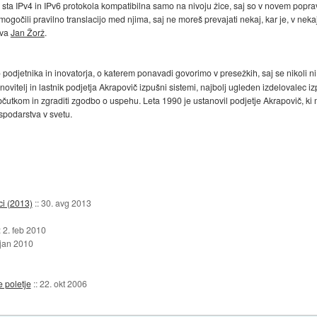
 da sta IPv4 in IPv6 protokola kompatibilna samo na nivoju žice, saj so v novem popra
ogočili pravilno translacijo med njima, saj ne moreš prevajati nekaj, kar je, v nekaj,
ava
Jan Žorž
.
o podjetnika in inovatorja, o katerem ponavadi govorimo v presežkih, saj se nikoli n
vitelj in lastnik podjetja Akrapovič izpušni sistemi, najbolj ugleden izdelovalec iz
bčutkom in zgraditi zgodbo o uspehu. Leta 1990 je ustanovil podjetje Akrapovič, ki m
spodarstva v svetu.
ci (2013)
::
30. avg 2013
:
2. feb 2010
 jan 2010
 poletje
::
22. okt 2006