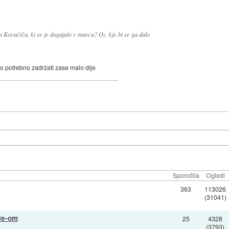
 Kovačiča, ki se je dogajalo v marcu? Oz. kje bi se ga dalo
ilo potrebno zadržati zase malo dlje
Sporočila
Ogledi
363
113026
(31041)
ple-om
25
4328
(3793)