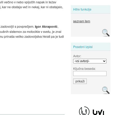
vili večino v nebo vpijočih napak in težav
 kar ne obstaja več in nekaj, kar ni obstajalo,
Hitre funkcije
seznam tem
i zadovoljil s povprečjem.
Igor Akrapovič
,
pušnih sistemov za motocikle v svetu, je znal
u prinaša veliko zadovoljstva hkrati pa je tudi
Posebni izpisi
Avtor:
Ključna beseda: