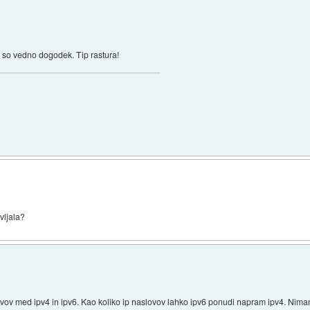
 so vedno dogodek. Tip rastura!
avljala?
vov med ipv4 in ipv6. Kao koliko ip naslovov lahko ipv6 ponudi napram ipv4. Nimam 