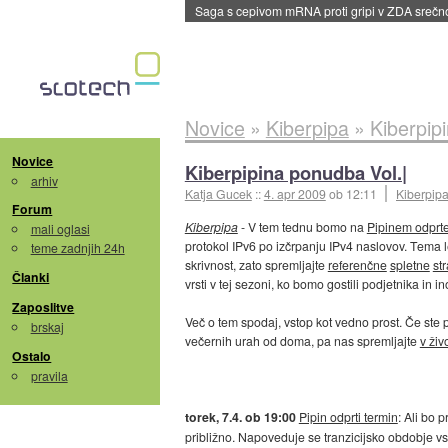
Saga s cepivom mRNA proti gripi v ZDA sreč
Novice
»
Kiberpipa
»
Kiberpip
Novice
Kiberpipina ponudba Vol.|
arhiv
Katja Gucek
::
4. apr 2009
ob 12:11
Kiberpip
Forum
Kiberpipa
- V tem tednu bomo na
Pipinem odprt
mali oglasi
protokol IPv6 po izčrpanju IPv4 naslovov. Tema 
teme zadnjih 24h
skrivnost, zato spremljajte
referenčne
spletne
str
Članki
vrsti v tej sezoni, ko bomo gostili podjetnika in in
Zaposlitve
Več o tem spodaj, vstop kot vedno prost. Če ste p
brskaj
večernih urah od doma, pa nas spremljajte
v živ
Ostalo
pravila
torek, 7.4. ob 19:00
Pipin odprti termin
: Ali bo 
približno. Napoveduje se tranzicijsko obdobje vsa