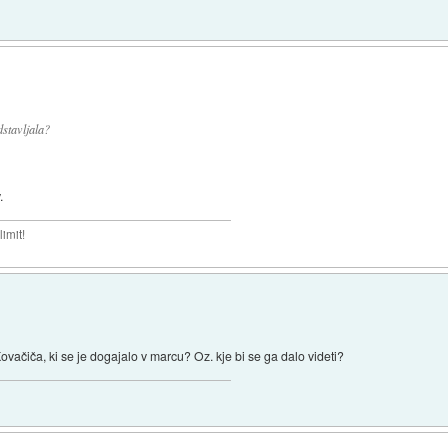
dstavljala?
.
imit!
vačiča, ki se je dogajalo v marcu? Oz. kje bi se ga dalo videti?