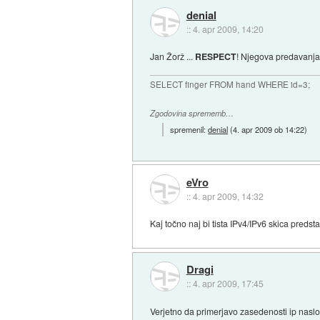
denial
::
4. apr 2009, 14:20
Jan Žorž ...
RESPECT
! Njegova predavanja
SELECT finger FROM hand WHERE id=3;
Zgodovina sprememb…
spremenil:
denial
(
4. apr 2009 ob 14:22
)
eVro
::
4. apr 2009, 14:32
Kaj točno naj bi tista IPv4/IPv6 skica predst
Dragi
::
4. apr 2009, 17:45
Verjetno da primerjavo zasedenosti ip naslo