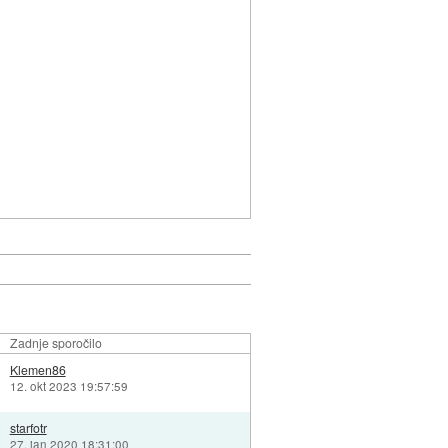
Zadnje sporočilo
Klemen86
12. okt 2023 19:57:59
starfotr
27. jan 2020 18:31:00