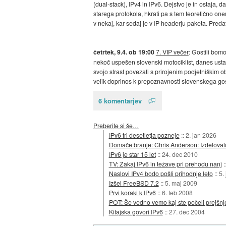
(dual-stack), IPv4 in IPv6. Dejstvo je in ostaja,
starega protokola, hkrati pa s tem teoretično onem
v nekaj, kar sedaj je v IP headerju paketa. Pred
četrtek, 9.4. ob 19:00
7. VIP večer
: Gostili bom
nekoč uspešen slovenski motociklist, danes ustano
svojo strast povezati s prirojenim podjetniškim o
velik doprinos k prepoznavnosti slovenskega go
6 komentarjev
Preberite si še…
IPv6 tri desetletja pozneje
::
2. jan 2026
Domače branje: Chris Anderson: Izdeloval
IPv6 je star 15 let
::
24. dec 2010
TV: Zakaj IPv6 in težave pri prehodu nanj
:
Naslovi IPv4 bodo pošli prihodnje leto
::
5.
Izšel FreeBSD 7.2
::
5. maj 2009
Prvi koraki k IPv6
::
6. feb 2008
POT: Še vedno vemo kaj ste počeli prejšnje
Kitajska govori IPv6
::
27. dec 2004