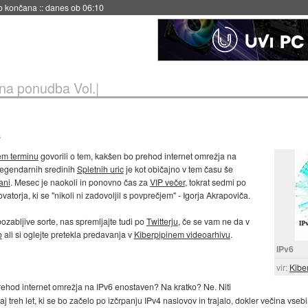
no končana
::
danes ob 06:10
ina ponudba Vol.|
a
em terminu
govorili o tem, kakšen bo prehod internet omrežja na
legendarnih sredinih
Spletnih uric
je kot običajno v tem času še
ani
. Mesec je naokoli in ponovno čas za
VIP večer
, tokrat sedmi po
ovatorja, ki se "nikoli ni zadovoljil s povprečjem" - Igorja Akrapoviča.
ozabljive sorte, nas spremljajte tudi po
Twitterju
, če se vam ne da v
o
ali si oglejte pretekla predavanja v
Kiberpipinem videoarhivu
.
IPv6
vir:
Kibe
prehod internet omrežja na IPv6 enostaven? Na kratko? Ne. Niti
j treh let, ki se bo začelo po izčrpanju IPv4 naslovov in trajalo, dokler večina vse