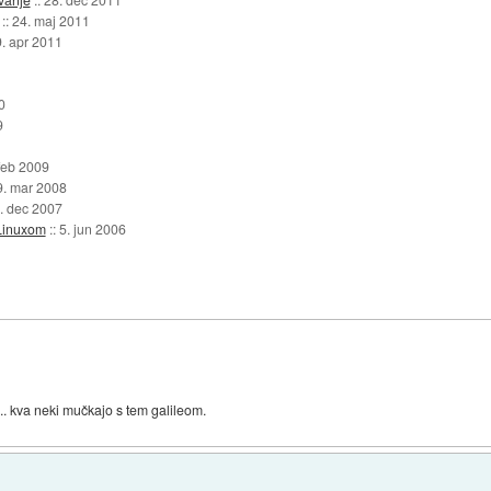
::
24. maj 2011
9. apr 2011
0
9
feb 2009
9. mar 2008
. dec 2007
 Linuxom
::
5. jun 2006
... kva neki mučkajo s tem galileom.