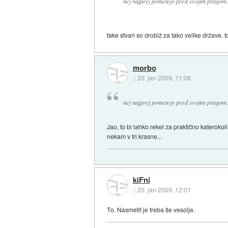
nej najprej pometejo pred svojim pragom.
take stvari so drobiž za tako velike države.
morbo
::
20. jan 2009, 11:08
nej najprej pometejo pred svojim pragom.
Jao, to bi lahko rekel za praktično kateroko
nekam v tri krasne...
kiFni
::
20. jan 2009, 12:01
To. Nasmetit je treba še vesolje.