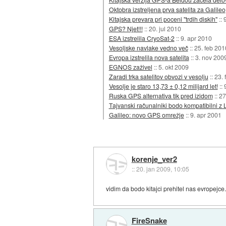
Oktobra izstreljena prva satelita za Galileo
Kitajska prevara pri poceni "trdih diskih"
::
GPS? Njet!!!
::
20. jul 2010
ESA izstrelila CryoSat-2
::
9. apr 2010
Vesoljske navlake vedno več
::
25. feb 201
Evropa izstrelila nova satelita
::
3. nov 200
EGNOS zaživel
::
5. okt 2009
Zaradi trka satelitov obvozi v vesolju
::
23. 
Vesolje je staro 13,73 ± 0,12 milijard let!
::
Ruska GPS alternativa tik pred izidom
::
27
Tajvanski računalniki bodo kompatibilni z
Galileo: novo GPS omrežje
::
9. apr 2001
korenje_ver2
::
20. jan 2009, 10:05
vidim da bodo kitajci prehitel nas evropejce
FireSnake