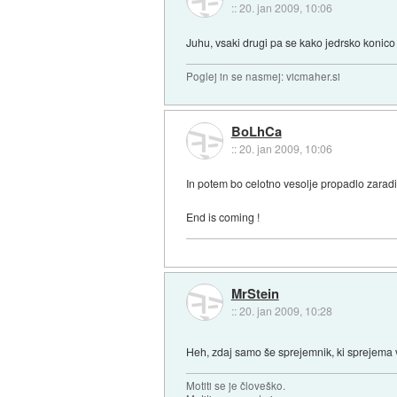
::
20. jan 2009, 10:06
Juhu, vsaki drugi pa se kako jedrsko konico
Poglej in se nasmej: vicmaher.si
BoLhCa
::
20. jan 2009, 10:06
In potem bo celotno vesolje propadlo zarad
End is coming !
MrStein
::
20. jan 2009, 10:28
Heh, zdaj samo še sprejemnik, ki sprejema v
Motiti se je človeško.