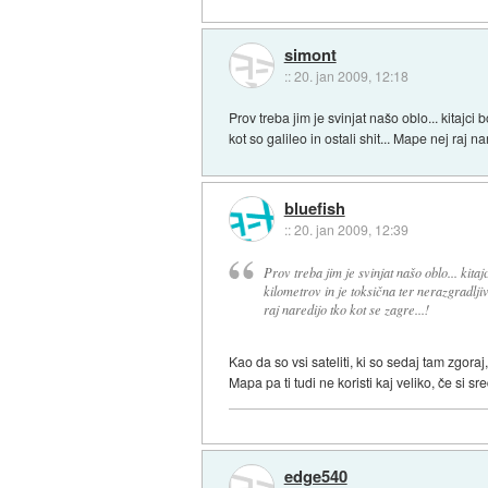
simont
::
20. jan 2009, 12:18
Prov treba jim je svinjat našo oblo... kitajci
kot so galileo in ostali shit... Mape nej raj na
bluefish
::
20. jan 2009, 12:39
Prov treba jim je svinjat našo oblo... kita
kilometrov in je toksična ter nerazgradljiva
raj naredijo tko kot se zagre...!
Kao da so vsi sateliti, ki so sedaj tam zgoraj,
Mapa pa ti tudi ne koristi kaj veliko, če si s
edge540