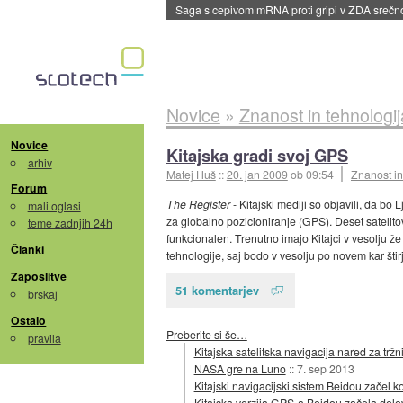
BMW v vozilih začel predvajati reklame
::
dane
Novice
»
Znanost in tehnologij
Novice
Kitajska gradi svoj GPS
arhiv
Matej Huš
::
20. jan 2009
ob 09:54
Znanost in
Forum
The Register
- Kitajski mediji so
objavili
, da bo L
mali oglasi
za globalno pozicioniranje (GPS). Deset satelitov
teme zadnjih 24h
funkcionalen. Trenutno imajo Kitajci v vesolju že
Članki
tehnologije, saj bodo v vesolju po novem kar štir
Zaposlitve
51 komentarjev
brskaj
Ostalo
Preberite si še…
pravila
Kitajska satelitska navigacija nared za trž
NASA gre na Luno
::
7. sep 2013
Kitajski navigacijski sistem Beidou začel 
Kitajska verzija GPS-a Beidou začela delo