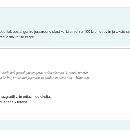
 bodo itak poslal gor tretjerazredno plastiko, ki smrdi na 100 kilometrov in je toksična 
redijo tko kot se zagre...!
jci bodo itak poslal gor tretjerazredno plastiko, ki smrdi na 100
 še bolj kot ostala jajca kot so galileo in ostali shit... Mape nej
 razgradljivi in prijazni do okolja.
redi enega x terena.