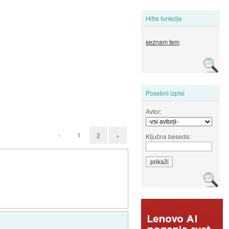
Hitre funkcije
seznam tem
Posebni izpisi
Avtor:
«
1
2
»
Ključna beseda: