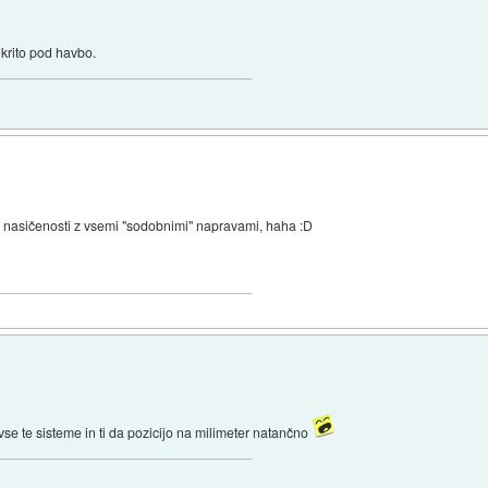
 krito pod havbo.
i nasičenosti z vsemi "sodobnimi" napravami, haha :D
se te sisteme in ti da pozicijo na milimeter natančno