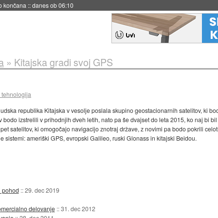
s ob 06:09
a
»
Kitajska gradi svoj GPS
 tehnologija
judska republika Kitajska v vesolje poslala skupino geostacionarnih satelitov, ki bo
 bodo izstrelili v prihodnjih dveh letih, nato pa še dvajset do leta 2015, ko naj bi b
 pet satelitov, ki omogočajo navigacijo znotraj države, z novimi pa bodo pokrili cel
je sistemi: ameriški GPS, evropski Galileo, ruski Glonass in kitajski Beidou.
ni pohod
::
29. dec 2019
komercialno delovanje
::
31. dec 2012
vanje
::
28. dec 2011