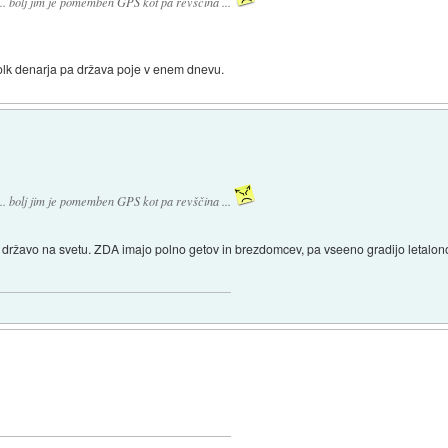
.. bolj jim je pomemben GPS kot pa revščina ...
 tolk denarja pa država poje v enem dnevu.
.. bolj jim je pomemben GPS kot pa revščina ...
li državo na svetu. ZDA imajo polno getov in brezdomcev, pa vseeno gradijo letalono