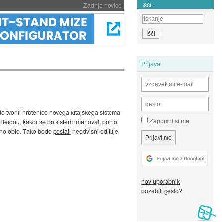
Išči:
Zadnje novice
Prijava
do tvorili hrbtenico novega kitajskega sistema
Zapomni si me
il Beidou, kakor se bo sistem imenoval, polno
otno oblo. Tako bodo
postali
neodvisni od tuje
nov uporabnik
pozabili geslo?