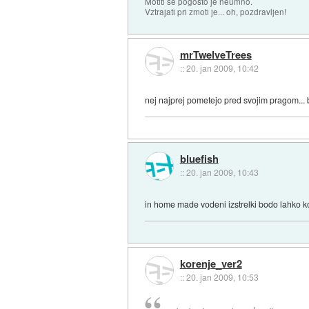
Motiti se pogosto je neumno.
Vztrajati pri zmoti je... oh, pozdravljen!
mrTwelveTrees
::
20. jan 2009, 10:42
nej najprej pometejo pred svojim pragom...
bluefish
::
20. jan 2009, 10:43
in home made vodeni izstrelki bodo lahko k
korenje_ver2
::
20. jan 2009, 10:53