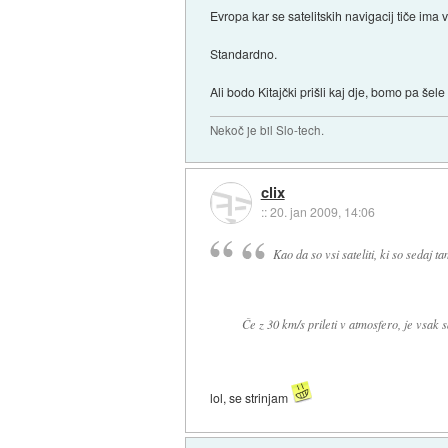
Evropa kar se satelitskih navigacij tiče ima v
Standardno.
Ali bodo Kitajčki prišli kaj dje, bomo pa šele
Nekoč je bil Slo-tech.
clix
::
20. jan 2009, 14:06
Kao da so vsi sateliti, ki so sedaj ta
Če z 30 km/s prileti v atmosfero, je vsak s
lol, se strinjam