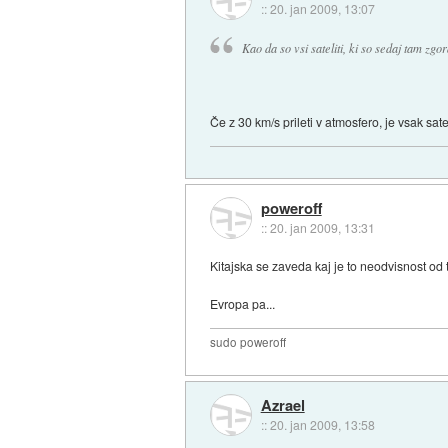
::
20. jan 2009, 13:07
Kao da so vsi sateliti, ki so sedaj tam zgora
Če z 30 km/s prileti v atmosfero, je vsak sate
poweroff
::
20. jan 2009, 13:31
Kitajska se zaveda kaj je to neodvisnost od t
Evropa pa...
sudo poweroff
Azrael
::
20. jan 2009, 13:58