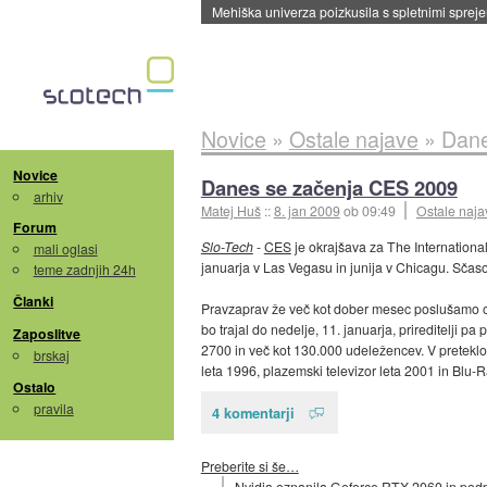
Mehiška univerza poizkusila s spletnimi sprejem
Novice
»
Ostale najave
»
Dane
Novice
Danes se začenja CES 2009
arhiv
Matej Huš
::
8. jan 2009
ob 09:49
Ostale naja
Forum
Slo-Tech
-
CES
je okrajšava za The International
mali oglasi
januarja v Las Vegasu in junija v Chicagu. Sčaso
teme zadnjih 24h
Članki
Pravzaprav že več kot dober mesec poslušamo o tem
bo trajal do nedelje, 11. januarja, prireditelji 
Zaposlitve
2700 in več kot 130.000 udeležencev. V preteklos
brskaj
leta 1996, plazemski televizor leta 2001 in Blu-R
Ostalo
pravila
4 komentarji
Preberite si še…
Nvidia oznanila Geforce RTX 2060 in pod