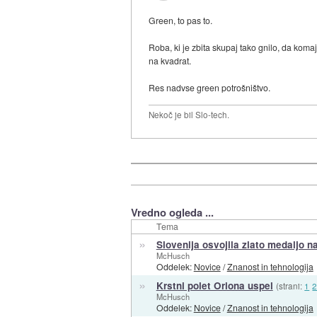
Green, to pas to.
Roba, ki je zbita skupaj tako gnilo, da koma
na kvadrat.
Res nadvse green potrošništvo.
Nekoč je bil Slo-tech.
Vredno ogleda ...
Tema
»
Slovenija osvojila zlato medaljo na
McHusch
Oddelek:
Novice
/
Znanost in tehnologija
»
Krstni polet Oriona uspel
(strani:
1
McHusch
Oddelek:
Novice
/
Znanost in tehnologija