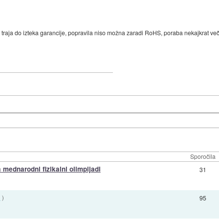
j traja do izteka garancije, popravila niso možna zaradi RoHS, poraba nekajkrat večja
Sporočila
 mednarodni fizikalni olimpijadi
31
2
)
95