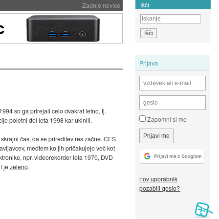
Išči:
Zadnje novice
Prijava
4 so ga prirejali celo dvakrat letno, tj.
Zapomni si me
 poletni del leta 1998 kar ukinili.
 skrajni čas, da se prireditev res začne. CES
tavljavcev, medtem ko jih pričakujejo več kot
ktronike, npr. videorekorder leta 1970, DVD
t je
zeleno
.
nov uporabnik
pozabili geslo?