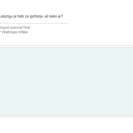
eipzigu je tisto za igričarje, ali kako je?
/tinyurl.com/na7r54l
e" Hrabrega miška