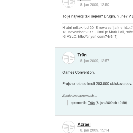
::
8. jan 2009, 12:50
To je največji taki sejem? Drugih, ni, ne? V L
Hrabri mišek (od 2015 nova serija!) -> http:/
18. november 2011 - Umrl je Mark Hall, "oč
RTVSLO: http://tinyurl.com/74r9n7j
Tr0n
::
8. jan 2009, 12:57
Games Convention.
Prejsne leto so imeli 203.000 obiskovalcev.
Zgodovina sprememb…
spremenilo:
Tr0n
(
8. jan 2009 ob 12:59
)
Azrael
::
8. jan 2009, 15:14