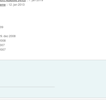
preme
::
12. jan 2013
009
29. dec 2008
 2008
2007
 2007