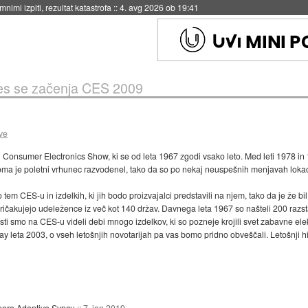
nimi izpiti, rezultat katastrofa
::
4. avg 2026 ob 19:41
s se začenja CES 2009
ve
 Consumer Electronics Show, ki se od leta 1967 zgodi vsako leto. Med leti 1978 in 199
ma je poletni vrhunec razvodenel, tako da so po nekaj neuspešnih menjavah lokacije
 CES-u in izdelkih, ki jih bodo proizvajalci predstavili na njem, tako da je že bil
pa pričakujejo udeležence iz več kot 140 držav. Davnega leta 1967 so našteli 200 razs
ti smo na CES-u videli debi mnogo izdelkov, ki so pozneje krojili svet zabavne ele
ay leta 2003, o vseh letošnjih novotarijah pa vas bomo pridno obveščali. Letošnji hi
poro Adaptive Syncu
::
7. jan 2019