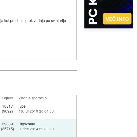
 kot pred leti, proizvodnja pa svinjarija
Ogledi
Zadnje sporočilo
10817
jype
(9692)
16. jul 2019 20:04:53
39889
BigWhale
(35715)
9. dec 2014 22:35:29