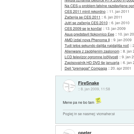
Na CES-u problem tatvine razstavljene o
CES 2011 minil rekordno
::
11. jan 2011
Začenja se CES 2011
::
6. jan 2011
Jutri se začenja CES 2010
::
6. jan 2010
CES 2009 se je končal
::
13. jan 2009
Asus predstavil tipkovnico Eee
::
10. jan 2
AMD izdal nova Phenoma II
::
9. jan 2009
Tudi letos sekundo daljša najdaljša noč
::
Alienware z zaobljenim zaslonom
::
8. jan
LCD televizor ogromne ločljivosti
::
9. jan 
Zapisovalnik HD DVD še januarja
::
6. jan
Dell "premagal" Compaqa
::
20. apr 2001
FireSnake
::
8. jan 2009, 11:58
Mene pa ne bo tam
Poglej in se nasmej: vicmaher.si
opeter