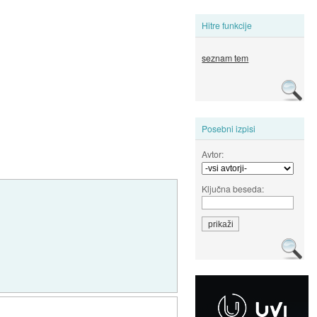
Hitre funkcije
seznam tem
Posebni izpisi
Avtor:
Ključna beseda: