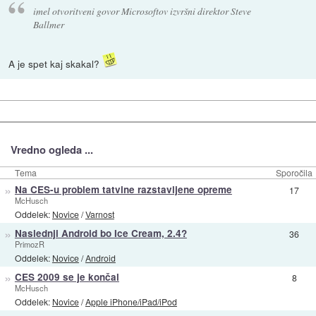
imel otvoritveni govor Microsoftov izvršni direktor Steve
Ballmer
A je spet kaj skakal?
Vredno ogleda ...
Tema
Sporočila
»
Na CES-u problem tatvine razstavljene opreme
17
McHusch
Oddelek:
Novice
/
Varnost
»
Naslednji Android bo Ice Cream, 2.4?
36
PrimozR
Oddelek:
Novice
/
Android
»
CES 2009 se je končal
8
McHusch
Oddelek:
Novice
/
Apple iPhone/iPad/iPod