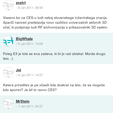
zcetrt
::
6. jan 2011, 08:35
Vseeno bo na CES-u tudi nekaj slovenskega inženirskega znanja.
XpanD namreč predstavlja novo različico univerzalnih aktivnih 3D
očal, ki podpirajo tudi RF sinhronizacijo s prikazovalniki 3D vsebin.
BigWhale
::
6. jan 2011, 13:08
Poleg E3 je tole se ena zadeva, ki bi jo rad obiskal. Morda drugo
leto. :)
Jst
::
6. jan 2011, 14:37
Katera prireditev je pa včasih bila dvakrat na leto, če se mogoče
kdo spomni? Je bil to ravno CES?
MrStein
::
7. jan 2011, 00:37