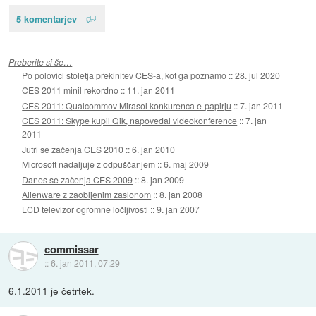
5 komentarjev
Preberite si še…
Po polovici stoletja prekinitev CES-a, kot ga poznamo
::
28. jul 2020
CES 2011 minil rekordno
::
11. jan 2011
CES 2011: Qualcommov Mirasol konkurenca e-papirju
::
7. jan 2011
CES 2011: Skype kupil Qik, napovedal videokonference
::
7. jan
2011
Jutri se začenja CES 2010
::
6. jan 2010
Microsoft nadaljuje z odpuščanjem
::
6. maj 2009
Danes se začenja CES 2009
::
8. jan 2009
Alienware z zaobljenim zaslonom
::
8. jan 2008
LCD televizor ogromne ločljivosti
::
9. jan 2007
commissar
::
6. jan 2011, 07:29
6.1.2011 je četrtek.