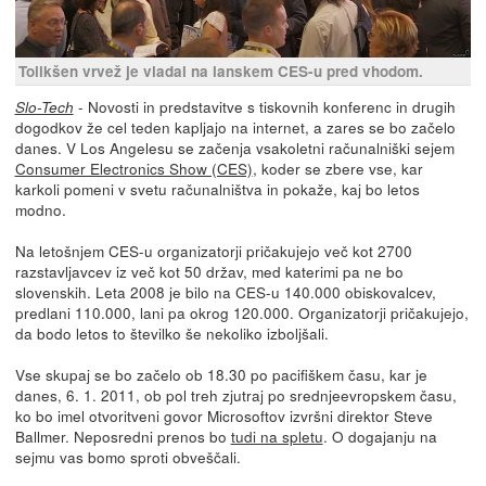
Tolikšen vrvež je vladal na lanskem CES-u pred vhodom.
- Novosti in predstavitve s tiskovnih konferenc in drugih
Slo-Tech
dogodkov že cel teden kapljajo na internet, a zares se bo začelo
danes. V Los Angelesu se začenja vsakoletni računalniški sejem
Consumer Electronics Show (CES)
, koder se zbere vse, kar
karkoli pomeni v svetu računalništva in pokaže, kaj bo letos
modno.
Na letošnjem CES-u organizatorji pričakujejo več kot 2700
razstavljavcev iz več kot 50 držav, med katerimi pa ne bo
slovenskih. Leta 2008 je bilo na CES-u 140.000 obiskovalcev,
predlani 110.000, lani pa okrog 120.000. Organizatorji pričakujejo,
da bodo letos to številko še nekoliko izboljšali.
Vse skupaj se bo začelo ob 18.30 po pacifiškem času, kar je
danes, 6. 1. 2011, ob pol treh zjutraj po srednjeevropskem času,
ko bo imel otvoritveni govor Microsoftov izvršni direktor Steve
Ballmer. Neposredni prenos bo
tudi na spletu
. O dogajanju na
sejmu vas bomo sproti obveščali.