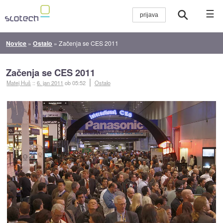
☰
Novice
»
Ostalo
»
Začenja se CES 2011
Začenja se CES 2011
Matej Huš
::
6. jan 2011
ob 05:52
Ostalo