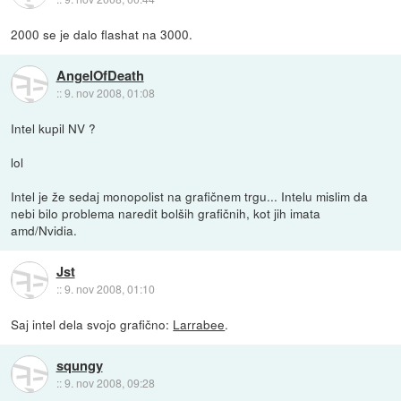
2000 se je dalo flashat na 3000.
AngelOfDeath
::
9. nov 2008, 01:08
Intel kupil NV ?
lol
Intel je že sedaj monopolist na grafičnem trgu... Intelu mislim da
nebi bilo problema naredit bolših grafičnih, kot jih imata
amd/Nvidia.
Jst
::
9. nov 2008, 01:10
Saj intel dela svojo grafično:
Larrabee
.
squngy
::
9. nov 2008, 09:28