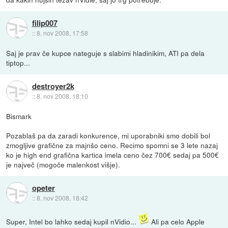
filip007
::
8. nov 2008, 17:58
Saj je prav če kupce nateguje s slabimi hladinikim, ATI pa dela
tiptop...
destroyer2k
::
8. nov 2008, 18:10
Bismark
Pozablaš pa da zaradi konkurence, mi uporabniki smo dobili bol
zmogljive grafične za majnšo ceno. Recimo spomni se 3 lete nazaj
ko je high end grafična kartica imela ceno čez 700€ sedaj pa 500€
je največ (mogoče malenkost višje).
opeter
::
8. nov 2008, 18:42
Super, Intel bo lahko sedaj kupil nVidio...
Ali pa celo Apple