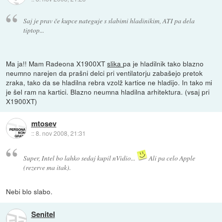
Saj je prav če kupce nateguje s slabimi hladinikim, ATI pa dela
tiptop...
Ma ja!! Mam Radeona X1900XT
slika
pa je hladilnik tako blazno
neumno narejen da prašni delci pri ventilatorju zabašejo pretok
zraka, tako da se hladilna rebra vzolž kartice ne hladijo. In tako mi
je šel ram na kartici. Blazno neumna hladilna arhitektura. (vsaj pri
X1900XT)
mtosev
::
8. nov 2008, 21:31
Super, Intel bo lahko sedaj kupil nVidio...
Ali pa celo Apple
(rezerve ma itak).
Nebi blo slabo.
Senitel