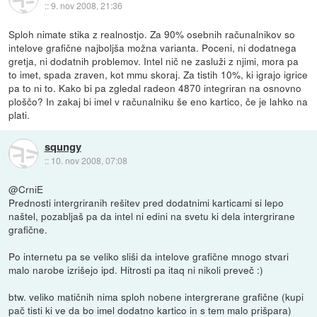
::
9. nov 2008, 21:36
Sploh nimate stika z realnostjo. Za 90% osebnih računalnikov so
intelove grafične najboljša možna varianta. Poceni, ni dodatnega
gretja, ni dodatnih problemov. Intel nič ne zasluži z njimi, mora pa
to imet, spada zraven, kot mmu skoraj. Za tistih 10%, ki igrajo igrice
pa to ni to. Kako bi pa zgledal radeon 4870 integriran na osnovno
ploščo? In zakaj bi imel v računalniku še eno kartico, če je lahko na
plati.
squngy
::
10. nov 2008, 07:08
@CrniE
Prednosti intergriranih rešitev pred dodatnimi karticami si lepo
naštel, pozabljaš pa da intel ni edini na svetu ki dela intergrirane
grafične.
Po internetu pa se veliko sliši da intelove grafične mnogo stvari
malo narobe izrišejo ipd. Hitrosti pa itaq ni nikoli preveč :)
btw. veliko matičnih nima sploh nobene intergrerane grafične (kupi
pač tisti ki ve da bo imel dodatno kartico in s tem malo prišpara)