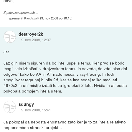
dovolj.
Zgodovina sprememb…
spremenil:
KandazaR
(
9. nov 2008 ob 10:15
)
destroyer2k
::
9. nov 2008, 12:37
Jst
Jaz glih nisem siguren da bo intel uspel s temu. Ker prvo se bodo
mogli zelo izbolšati v drajveskem teamu in saveda, še zdaj niso dal
odgovor kako bo AA in AF nadomeščal v ray-tracing. In tudi
zmogljivost tega naj bi bila 2tf, kar že ima sedaj toliko moči ati
4870x2 in oni mislijo izdati to za igre okoli 2 lete. Nvidia in ati bosta
pokopala pomojem intela s tem.
squngy
::
9. nov 2008, 15:41
Ja pokopal ga nebosta enostavno zato ker je to za intela relativno
nepomemben stranski projekt...