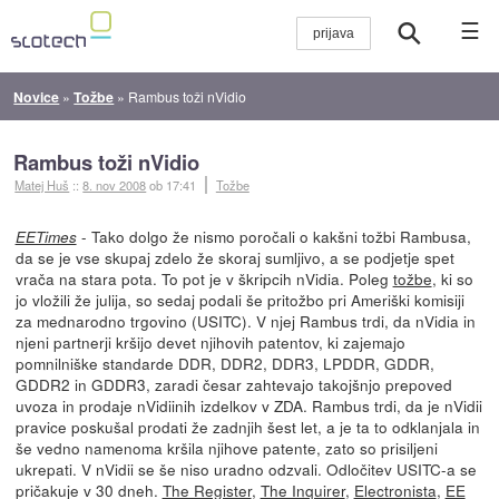
☰
Novice
»
Tožbe
»
Rambus toži nVidio
Rambus toži nVidio
Matej Huš
::
8. nov 2008
ob 17:41
Tožbe
- Tako dolgo že nismo poročali o kakšni tožbi Rambusa,
EETimes
da se je vse skupaj zdelo že skoraj sumljivo, a se podjetje spet
vrača na stara pota. To pot je v škripcih nVidia. Poleg
tožbe
, ki so
jo vložili že julija, so sedaj podali še pritožbo pri Ameriški komisiji
za mednarodno trgovino (USITC). V njej Rambus trdi, da nVidia in
njeni partnerji kršijo devet njihovih patentov, ki zajemajo
pomnilniške standarde DDR, DDR2, DDR3, LPDDR, GDDR,
GDDR2 in GDDR3, zaradi česar zahtevajo takojšnjo prepoved
uvoza in prodaje nVidiinih izdelkov v ZDA. Rambus trdi, da je nVidii
pravice poskušal prodati že zadnjih šest let, a je ta to odklanjala in
še vedno namenoma kršila njihove patente, zato so prisiljeni
ukrepati. V nVidii se še niso uradno odzvali. Odločitev USITC-a se
pričakuje v 30 dneh.
The Register
,
The Inquirer
,
Electronista
,
EE