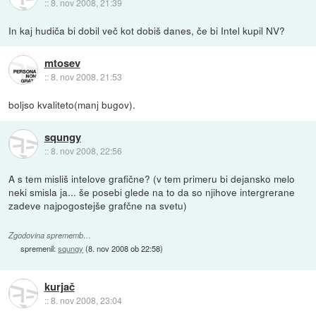
::
8. nov 2008, 21:39
In kaj hudiča bi dobil več kot dobiš danes, če bi Intel kupil NV?
mtosev
::
8. nov 2008, 21:53
boljso kvaliteto(manj bugov).
squngy
::
8. nov 2008, 22:56
A s tem misliš intelove grafične? (v tem primeru bi dejansko melo
neki smisla ja... še posebi glede na to da so njihove intergrerane
zadeve najpogostejše grafčne na svetu)
Zgodovina sprememb…
spremenil:
squngy
(
8. nov 2008 ob 22:58
)
kurjač
::
8. nov 2008, 23:04