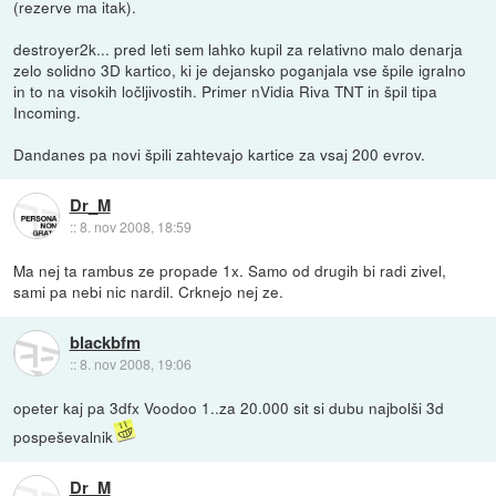
(rezerve ma itak).
destroyer2k... pred leti sem lahko kupil za relativno malo denarja
zelo solidno 3D kartico, ki je dejansko poganjala vse špile igralno
in to na visokih ločljivostih. Primer nVidia Riva TNT in špil tipa
Incoming.
Dandanes pa novi špili zahtevajo kartice za vsaj 200 evrov.
Dr_M
::
8. nov 2008, 18:59
Ma nej ta rambus ze propade 1x. Samo od drugih bi radi zivel,
sami pa nebi nic nardil. Crknejo nej ze.
blackbfm
::
8. nov 2008, 19:06
opeter kaj pa 3dfx Voodoo 1..za 20.000 sit si dubu najbolši 3d
pospeševalnik
Dr_M