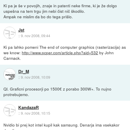
Ki pa je še v povojih, znaje in patenti neke firme, ki je že dolgo
uspešna na tem trgu jim nebi čist nič škodilo.
Ampak ne mislim da bo do tega prišlo.
Jst
::
9. nov 2008, 09:44
Ki pa lahko pomeni The end of computer graphics (rasterizacija) as
we know:
http://www.pcper.com/article.php?aid=532
by John
Carmack.
Dr_M
::
9. nov 2008, 10:09
Ql. Graficni procesorji po 1500€ z porabo 300W+. To nujno
protrebujemo.
KandazaR
::
9. nov 2008, 10:15
Nvidio bi prej kot intel kupil kak samsung. Denarja ima vsekakor