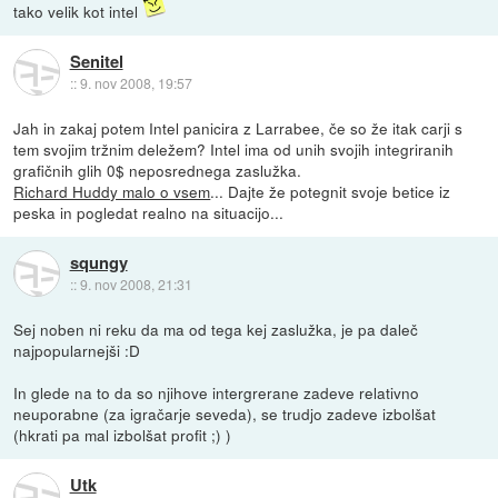
tako velik kot intel
Senitel
::
9. nov 2008, 19:57
Jah in zakaj potem Intel panicira z Larrabee, če so že itak carji s
tem svojim tržnim deležem? Intel ima od unih svojih integriranih
grafičnih glih 0$ neposrednega zaslužka.
Richard Huddy malo o vsem
... Dajte že potegnit svoje betice iz
peska in pogledat realno na situacijo...
squngy
::
9. nov 2008, 21:31
Sej noben ni reku da ma od tega kej zaslužka, je pa daleč
najpopularnejši :D
In glede na to da so njihove intergrerane zadeve relativno
neuporabne (za igračarje seveda), se trudjo zadeve izbolšat
(hkrati pa mal izbolšat profit ;) )
Utk