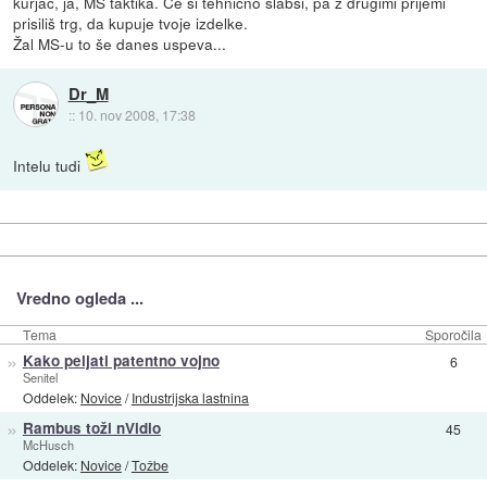
kurjač, ja, MS taktika. Če si tehnično slabši, pa z drugimi prijemi
prisiliš trg, da kupuje tvoje izdelke.
Žal MS-u to še danes uspeva...
Dr_M
::
10. nov 2008, 17:38
Intelu tudi
Vredno ogleda ...
Tema
Sporočila
»
Kako peljati patentno vojno
6
Senitel
Oddelek:
Novice
/
Industrijska lastnina
»
Rambus toži nVidio
45
McHusch
Oddelek:
Novice
/
Tožbe