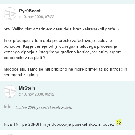
Pyr0Beast
::
10. nov 2008, 07:22
btw. Veliko plat v zadnjem casu dela brez kakrsnekoli grafe :)
Intel prednjaci v tem delu preprosto zaradi svoje -celovite-
ponudbe. Kaj je ceneje od (mocnega) intelovega procesorja,
veznega cipovja z integrirano graficno kartico, ter enim kupom
bonbonckov na plati ?
Mogoce sis, samo se niti priblizno ne more primerjati po hitrosti in
cenenosti z intlom.
MrStein
::
10. nov 2008, 09:12
Voodoo 2000 je koštal okoli 30ksit.
Riva TNT pa 28kSIT in je doodoo-ja posekal skoz in počez