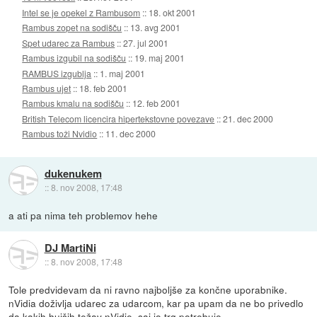
Intel se je opekel z Rambusom
::
18. okt 2001
Rambus zopet na sodišču
::
13. avg 2001
Spet udarec za Rambus
::
27. jul 2001
Rambus izgubil na sodišču
::
19. maj 2001
RAMBUS izgublja
::
1. maj 2001
Rambus ujet
::
18. feb 2001
Rambus kmalu na sodišču
::
12. feb 2001
British Telecom licencira hipertekstovne povezave
::
21. dec 2000
Rambus toži Nvidio
::
11. dec 2000
dukenukem
::
8. nov 2008, 17:48
a ati pa nima teh problemov hehe
DJ MartiNi
::
8. nov 2008, 17:48
Tole predvidevam da ni ravno najboljše za končne uporabnike.
nVidia doživlja udarec za udarcom, kar pa upam da ne bo privedlo
da kakih hujših težav nVidie, saj jo trg potrebuje.