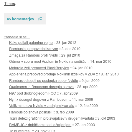
Times
.
45 komentarjev
Preberite si še…
Kako peljati patentno vojno
::
28. jan 2012
Rambus bi prepovedal kar vse
::
3. dec 2010
Zmaga za Rambus proti Nvidii
::
29. jul 2010
Odmor v sporu med Applom in Nokio na sodišču
::
14. mar 2010
Motorola želi prepoved BlackBerryjev
::
24. jan 2010
Apple terja prepoved prodaje Nokiinih izdelkov v ZDA
::
18. jan 2010
Rambus odstopil od postopka zoper Nvidio
::
9. jun 2009
Qualcomm in Broadcom dosegla spravo
::
28. apr 2009
N97 pod drobnogledom FCC
::
7. apr 2009
Hynix dosegel dogovor z Rambusom
::
11. mar 2009
Velik minus za Nvidio v zadnjem kvartalu
::
12. feb 2009
Rambus bo znova poskusil
::
3. feb 2009
Tržni deleži grafičnih proizvajalcev v drugem kvartalu
::
3. okt 2003
RAMBUS z dobičkom med tožarjenjem
::
27. jan 2003
To ni več res..
::
23. nov 2001