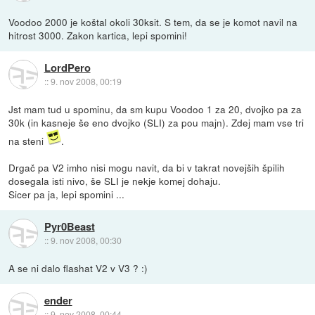
Voodoo 2000 je koštal okoli 30ksit. S tem, da se je komot navil na
hitrost 3000. Zakon kartica, lepi spomini!
LordPero
::
9. nov 2008, 00:19
Jst mam tud u spominu, da sm kupu Voodoo 1 za 20, dvojko pa za
30k (in kasneje še eno dvojko (SLI) za pou majn). Zdej mam vse tri
na steni
.
Drgač pa V2 imho nisi mogu navit, da bi v takrat novejših špilih
dosegala isti nivo, še SLI je nekje komej dohaju.
Sicer pa ja, lepi spomini ...
Pyr0Beast
::
9. nov 2008, 00:30
A se ni dalo flashat V2 v V3 ? :)
ender
::
9. nov 2008, 00:44