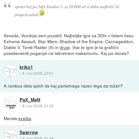
opeter kaj pa 3dfx Voodoo 1..za 20.000 sit si dubu najbolši 3d
pospeševalnik
Seveda, Voodoja sem pozabil. Najboljše igre za 3Dfx v tistem času:
Extreme Assault, Star Wars: Shadow of the Empire, Carmageddon,
Diablo II, Tomb Raider (II) in
drugi
. Vse te igre je ta grafični
poseševalnik poganjal na takratnem maksimumu. Kaj pa danes?
kriko1
::
8. nov 2008, 20:51
A rambus dela sploh še kaj pametnega razen tega da tožari?
PaX_MaN
::
8. nov 2008, 21:02
Menda
svašta
.
Sparrow
::
8. nov 2008, 21:28