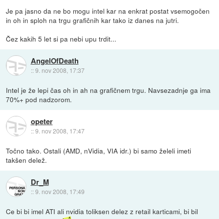
Je pa jasno da ne bo mogu intel kar na enkrat postat vsemogočen
in oh in sploh na trgu grafičnih kar tako iz danes na jutri.
Čez kakih 5 let si pa nebi upu trdit...
AngelOfDeath
::
9. nov 2008, 17:37
Intel je že lepi čas oh in ah na grafičnem trgu. Navsezadnje ga ima
70%+ pod nadzorom.
opeter
::
9. nov 2008, 17:47
Točno tako. Ostali (AMD, nVidia, VIA idr.) bi samo želeli imeti
takšen delež.
Dr_M
::
9. nov 2008, 17:49
Ce bi bi imel ATI ali nvidia toliksen delez z retail karticami, bi bil