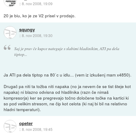
::
8. nov 2008, 19:09
20 je biu, ko je ze V2 prisel v prodajo.
squngy
::
8. nov 2008, 19:30
Saj je prav če kupce nateguje s slabimi hladinikim, ATI pa dela
tiptop...
Ja ATI pa dela tiptop na 80˙c u idlu... (vem iz izkušenj mam x4850).
Drugač pa niti ta tožba niti napaka (no ja nevem če se tist šteje kot
napaka) ni blazno odvisna od hladilnika (razn če nimaš
kompresorja) ker se pregrevajo točno določene točke na kartici ki
so pod velikim stresom, ne čip kot celota (ki naj bi bil na relativno
hladni temperaturi).
opeter
::
8. nov 2008, 19:45