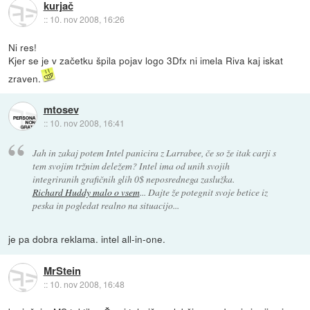
kurjač
::
10. nov 2008, 16:26
Ni res!
Kjer se je v začetku špila pojav logo 3Dfx ni imela Riva kaj iskat
zraven.
mtosev
::
10. nov 2008, 16:41
Jah in zakaj potem Intel panicira z Larrabee, če so že itak carji s
tem svojim tržnim deležem? Intel ima od unih svojih
integriranih grafičnih glih 0$ neposrednega zaslužka.
Richard Huddy malo o vsem
... Dajte že potegnit svoje betice iz
peska in pogledat realno na situacijo...
je pa dobra reklama. intel all-in-one.
MrStein
::
10. nov 2008, 16:48