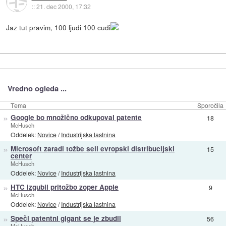
::
21. dec 2000, 17:32
Jaz tut pravim, 100 ljudi 100 cudi
Vredno ogleda ...
Tema
Sporočila
»
Google bo množično odkupoval patente
18
McHusch
Oddelek:
Novice
/
Industrijska lastnina
»
Microsoft zaradi tožbe seli evropski distribucijski
15
center
McHusch
Oddelek:
Novice
/
Industrijska lastnina
»
HTC izgubil pritožbo zoper Apple
9
McHusch
Oddelek:
Novice
/
Industrijska lastnina
»
Speči patentni gigant se je zbudil
56
McHusch