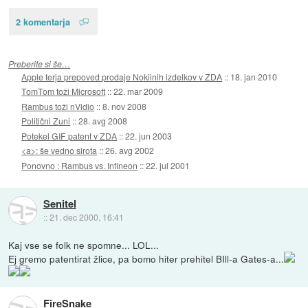
2 komentarja
Preberite si še…
Apple terja prepoved prodaje Nokiinih izdelkov v ZDA
::
18. jan 2010
TomTom toži Microsoft
::
22. mar 2009
Rambus toži nVidio
::
8. nov 2008
Politični Zuni
::
28. avg 2008
Potekel GIF patent v ZDA
::
22. jun 2003
<a>: še vedno sirota
::
26. avg 2002
Ponovno : Rambus vs. Infineon
::
22. jul 2001
Senitel
::
21. dec 2000, 16:41
Kaj vse se folk ne spomne... LOL...
Ej gremo patentirat žlice, pa bomo hiter prehitel BIll-a Gates-a...
FireSnake