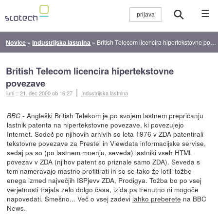
☰
Novice
»
Industrijska lastnina
»
British Telecom licencira hipertekstovne povezave
British Telecom licencira hipertekstovne
povezave
luni
::
21. dec 2000
ob 16:27
Industrijska lastnina
- Angleški British Telekom je po svojem lastnem prepričanju
BBC
lastnik patenta na hipertekstovne povezave, ki povezujejo
Internet. Sodeč po njihovih arhivih so leta 1976 v ZDA patentirali
tekstovne povezave za Prestel in Viewdata informacijske servise,
sedaj pa so (po lastnem mnenju, seveda) lastniki vseh HTML
povezav v ZDA (njihov patent so priznale samo ZDA). Seveda s
tem nameravajo mastno profitirati in so se tako že lotili tožbe
enega izmed največjih ISPjevv ZDA, Prodigya. Tožba bo po vsej
verjetnosti trajala zelo dolgo časa, izida pa trenutno ni mogoče
napovedati. Smešno... Več o vsej zadevi
lahko preberete
na BBC
News.