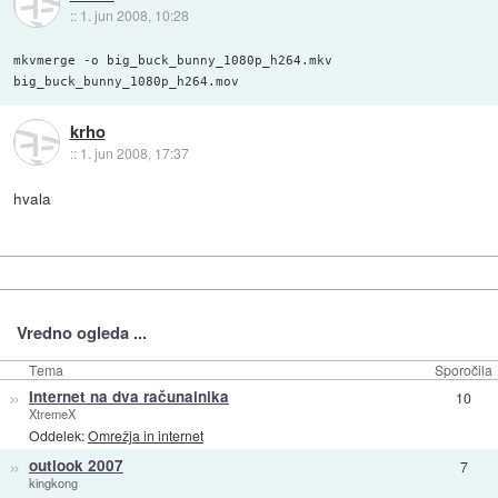
::
1. jun 2008, 10:28
mkvmerge -o big_buck_bunny_1080p_h264.mkv
big_buck_bunny_1080p_h264.mov
krho
::
1. jun 2008, 17:37
hvala
Vredno ogleda ...
Tema
Sporočila
»
Internet na dva računalnika
10
XtremeX
Oddelek:
Omrežja in internet
»
outlook 2007
7
kingkong