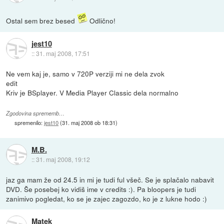
Ostal sem brez besed
Odlično!
jest10
::
31. maj 2008, 17:51
Ne vem kaj je, samo v 720P verziji mi ne dela zvok
edit
Kriv je BSplayer. V Media Player Classic dela normalno
Zgodovina sprememb…
spremenilo:
jest10
(
31. maj 2008 ob 18:31
)
M.B.
::
31. maj 2008, 19:12
jaz ga mam že od 24.5 in mi je tudi ful všeč. Se je splačalo nabavit
DVD. Še posebej ko vidiš ime v credits :). Pa bloopers je tudi
zanimivo pogledat, ko se je zajec zagozdo, ko je z lukne hodo :)
Matek