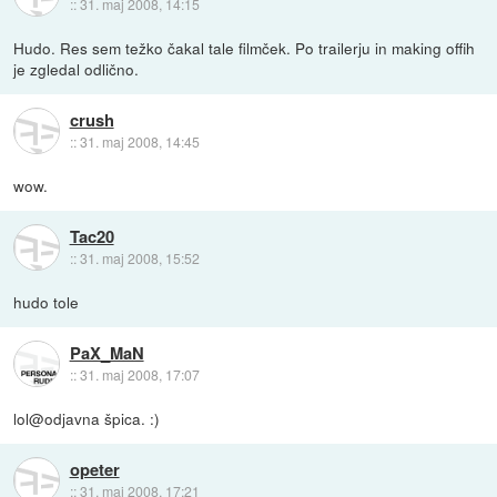
::
31. maj 2008, 14:15
Hudo. Res sem težko čakal tale filmček. Po trailerju in making offih
je zgledal odlično.
crush
::
31. maj 2008, 14:45
wow.
Tac20
::
31. maj 2008, 15:52
hudo tole
PaX_MaN
::
31. maj 2008, 17:07
lol@odjavna špica. :)
opeter
::
31. maj 2008, 17:21