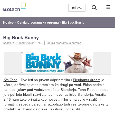
☰
Novice
»
Ostala programska oprema
»
Big Buck Bunny
Big Buck Bunny
seattle
::
31. maj 2008
ob 13:50
Ostala programska oprema
- Dve leti po prvem odprtem filmu
Elephants dream
je
Slo-Tech
včeraj doživel spletno premiero že drugi po vrsti. Ekipa sedmih
zanesenjakov pod vodstvom očeta Blenderja, Tona Roosendaala,
je v pol leta hkrati razvijala tudi novo različico Blenderja. Verzija
2.46 nam tako prinaša
kup novosti
. Film je na voljo v različnih
formatih, seveda pa so na razpolago tudi vse izvorne datoteke iz
produkcije: .blend datoteke, teksture, modeli itd.