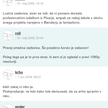
::
31. maj 2008, 19:19
Lustna zadevica, sicer se vidi, da ni povsem dorasla
profesionalnim izdelkom iz Pixarja, ampak za nekaj takole v okviru
enega projekta narejeno v Blenderju je fantasticno.
roli
::
31. maj 2008, 23:44
Precej smešna zadevica. Še posebno konec je zabaven!
Poleg tega pa je to prva stvar, ki sem si jo ogledal v pravi 1080p
resoluciji.
krho
::
1. jun 2008, 08:27
blah zakaj ni mkv-ja.
Podvprašanje, ve kdo kako tole demuxsaš, da za arhiv spravim v
mkv...
ender