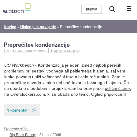
☰
Novice
»
Hlajenje in navijanje
»
Preprečitev kondenzacije
Preprečitev kondenzacije
luni
::
15. nov 2000
ob 20:56
Hlajenje in navijanje
- Kondenzacija je eden izmed najbolj perečih
OC Workbench
problemov pri sestavi vodnega ali peltiernega hlajenja, saj vam
lahko povsem uniči večmesečni trud ali celo računalnik. Zato je
preprečitev seveda vitalen del načrtovanja takšnega hlajenja. Če
se ubadate s podobnimi projekti, vam bo prav prišel
odlični članek
na Overclockers.com, ki se ubada s to temo. Ogled priporočen!
1 komentar
Preberite si še…
Big Buck Bunny
::
31. maj 2008