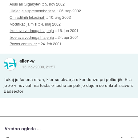
Asus ali Gigabyte?
::
5. nov 2002
Hlajenje s spremembo faze
::
26. sep 2002
O hladilnih tekočinah
::
10. avg 2002
Modifikacija miši
::
4. maj 2002
Izdelava vodnega hlajenja
::
16. jun 2001
Izdelava vodnega hlajenja
::
24. apr 2001
Power controller
::
24. feb 2001
alien-w
::
15. nov 2000, 21:57
Tukaj je še ena stran, kjer se ukvarja s kondenzo pri peltierjih. Bila
je že v novicah na test.slo-techu ampak jo dajem se enkrat zraven:
Badsector
Vredno ogleda ...