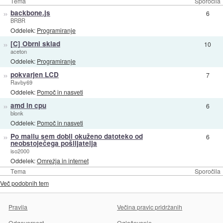
Tema
Sporočila
»
backbone.js
6
BRBR
Oddelek:
Programiranje
»
[C] Obrni sklad
10
aceton
Oddelek:
Programiranje
»
pokvarjen LCD
7
Ravby69
Oddelek:
Pomoč in nasveti
»
amd in cpu
6
blonk
Oddelek:
Pomoč in nasveti
»
Po mailu sem dobil okuženo datoteko od
6
neobstoječega pošiljatelja
iso2000
Oddelek:
Omrežja in internet
Tema
Sporočila
Več podobnih tem
Pravila
Večina pravic pridržanih
Odgovornost
Oglaševanje