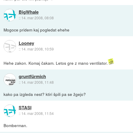
BigWhale
::
14. mar 2008, 08:08
Mogoce pridem kaj pogledat ehehe
Looney
::
14. mar 2008, 10:59
Hehe zakon. Komaj čakam. Letos gre z mano ventilator.
gruntfürmich
::
14. mar 2008, 11:48
kako pa izgleda nest? ktiri špili pa se žgejo?
STASI
::
14. mar 2008, 11:54
Bomberman.