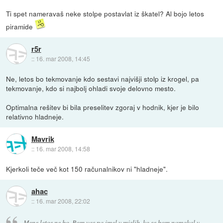
Ti spet nameravaš neke stolpe postavlat iz škatel? Al bojo letos
piramide
r5r
::
16. mar 2008, 14:45
Ne, letos bo tekmovanje kdo sestavi najvišji stolp iz krogel, pa
tekmovanje, kdo si najbolj ohladi svoje delovno mesto.
Optimalna rešitev bi bila preselitev zgoraj v hodnik, kjer je bilo
relativno hladneje.
Mavrik
::
16. mar 2008, 14:58
Kjerkoli teče več kot 150 računalnikov ni "hladneje".
ahac
::
16. mar 2008, 22:02
Mene letos ne bo. Bom vas pa imel v mislih, ko se bom namakal v