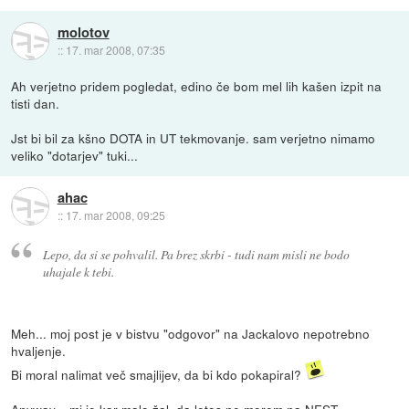
molotov
::
17. mar 2008, 07:35
Ah verjetno pridem pogledat, edino če bom mel lih kašen izpit na
tisti dan.
Jst bi bil za kšno DOTA in UT tekmovanje. sam verjetno nimamo
veliko "dotarjev" tuki...
ahac
::
17. mar 2008, 09:25
Lepo, da si se pohvalil. Pa brez skrbi - tudi nam misli ne bodo
uhajale k tebi.
Meh... moj post je v bistvu "odgovor" na Jackalovo nepotrebno
hvaljenje.
Bi moral nalimat več smajlijev, da bi kdo pokapiral?