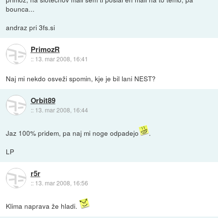
bounca...
andraz pri 3fs.si
PrimozR
::
13. mar 2008, 16:41
Naj mi nekdo osveži spomin, kje je bil lani NEST?
Orbit89
::
13. mar 2008, 16:44
Jaz 100% pridem, pa naj mi noge odpadejo
.
LP
r5r
::
13. mar 2008, 16:56
Klima naprava že hladi.