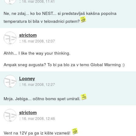
::
16. mar 2008, 11:41
Ne, ne zdaj... ko bo NEST... si predstavljaš kakšna popolna
temperatura bi bila v telovadnici potem?
strictom
::
16. mar 2008, 12:07
Ahhh... I like the way your thinking.
Ampak sneg avgusta? To bi pa blo za v temo Global Warming :)
Looney
::
16. mar 2008, 12:27
Mnja. Jebiga... očitno bomo spet umirali.
strictom
::
16. mar 2008, 12:46
Vent na 12V pa ga iz kište vzameš!