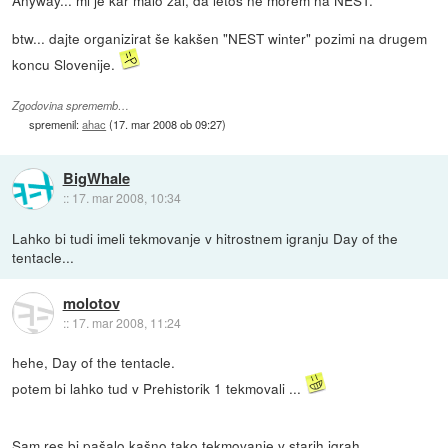
Anyway... mi je kar malo žal, da letos ne morem na NEST.
btw... dajte organizirat še kakšen "NEST winter" pozimi na drugem
koncu Slovenije.
Zgodovina sprememb…
spremenil:
ahac
(
17. mar 2008 ob 09:27
)
BigWhale
::
17. mar 2008, 10:34
Lahko bi tudi imeli tekmovanje v hitrostnem igranju Day of the
tentacle...
molotov
::
17. mar 2008, 11:24
hehe, Day of the tentacle.
potem bi lahko tud v Prehistorik 1 tekmovali ...
Sam res bi pašalo kašno tako tekmovanje v starih igrah.