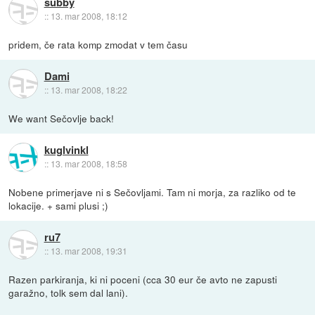
subby
::
13. mar 2008, 18:12
pridem, če rata komp zmodat v tem času
Dami
::
13. mar 2008, 18:22
We want Sečovlje back!
kuglvinkl
::
13. mar 2008, 18:58
Nobene primerjave ni s Sečovljami. Tam ni morja, za razliko od te
lokacije. + sami plusi ;)
ru7
::
13. mar 2008, 19:31
Razen parkiranja, ki ni poceni (cca 30 eur če avto ne zapusti
garažno, tolk sem dal lani).