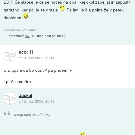
EDIT: Še slabše je če se hočeš na obali kej okol zapeljat in zapustit
garažno, ker pol je še dražje
Pa lani je bla polna že v petek
dopoldan
Zgodovina sprememb…
spremenil:
ru7
(
13. mar 2008 ob 19:36
)
aco111
::
13. mar 2008, 19:41
Uh, upam da bo čas :P pa pridem :P
Lp. Allesandro.
Jackal
::
13. mar 2008, 20:48
nekaj metrov od morja