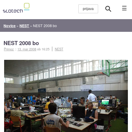
☰
Novice
»
NEST
»
NEST 2008 bo
NEST 2008 bo
Primoz
::
13. mar 2008
ob 16:25
NEST