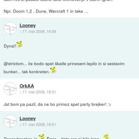
Npr. Doom 1,2 , Dune, Warcraft 1 in take ...
Looney
::
17. mar 2008, 16:58
Dyna!!
@strictom... če bodo spet škatle prinesem lepilo in si sestavim
bunker... tak konkreten.
OrkAA
::
17. mar 2008, 18:31
Jst bom pa pazil, da ne bo primoz spet party brejker! :>
Looney
::
17. mar 2008, 18:51
Tower breaker, ja.
Šmrc... tisto res ni bilo lepo...