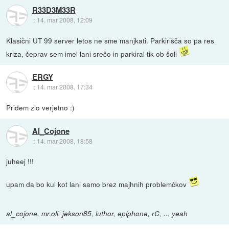
R33D3M33R
::
14. mar 2008, 12:09
Klasični UT 99 server letos ne sme manjkati. Parkirišča so pa res
kriza, čeprav sem imel lani srečo in parkiral tik ob šoli
ERGY
::
14. mar 2008, 17:34
Pridem zlo verjetno :)
Al_Cojone
::
14. mar 2008, 18:58
juheej !!!
upam da bo kul kot lani samo brez majhnih problemčkov
al_cojone, mr.oli, jekson85, luthor, epiphone, rC, ... yeah