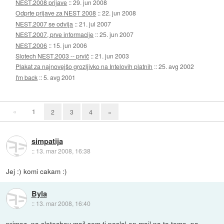
NEST.2008 prijave
::
29. jun 2008
Odprte prijave za NEST 2008
::
22. jun 2008
NEST.2007 se odvija
::
21. jul 2007
NEST.2007, prve informacije
::
25. jun 2007
NEST.2006
::
15. jun 2006
Slotech NEST.2003 -- prvič
::
21. jun 2003
Plakat za najnovejšo grozljivko na Intelovih platnih
::
25. avg 2002
I'm back
::
5. avg 2001
«
1
2
3
4
»
simpatija
::
13. mar 2008, 16:38
Jej :) komi cakam :)
Byla
::
13. mar 2008, 16:40
primoz, na slotechov mail sem ti poslal en mail na to temo, pa