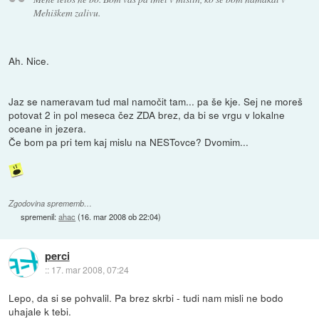
Mehiškem zalivu.
Ah. Nice.
Jaz se nameravam tud mal namočit tam... pa še kje. Sej ne moreš
potovat 2 in pol meseca čez ZDA brez, da bi se vrgu v lokalne
oceane in jezera.
Če bom pa pri tem kaj mislu na NESTovce? Dvomim...
Zgodovina sprememb…
spremenil:
ahac
(
16. mar 2008 ob 22:04
)
perci
::
17. mar 2008, 07:24
Lepo, da si se pohvalil. Pa brez skrbi - tudi nam misli ne bodo
uhajale k tebi.