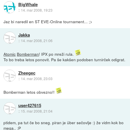
BigWhale
::
14. mar 2008, 19:23
Jaz bi naredil en ST EVE-Online tournament... ;>
Jakka
::
14. mar 2008, 21:06
Atomic
Bomberman
! IPX po mreži rula.
To bo treba letos ponovit. Pa še kakšen podoben turnirček odigrat.
Zheegec
::
14. mar 2008, 23:03
Bomberman letos obvezno!!
user427615
::
15. mar 2008, 21:04
ptidem, pa tut če bo sneg. piran je über sečovlje :) že vidm kok bo
mega.. :P