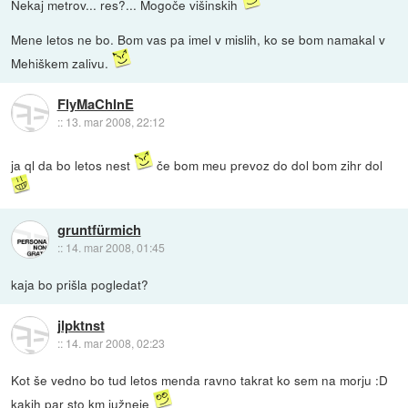
Nekaj metrov... res?... Mogoče višinskih
Mene letos ne bo. Bom vas pa imel v mislih, ko se bom namakal v
Mehiškem zalivu.
FlyMaChInE
::
13. mar 2008, 22:12
ja ql da bo letos nest
če bom meu prevoz do dol bom zihr dol
gruntfürmich
::
14. mar 2008, 01:45
kaja bo prišla pogledat?
jlpktnst
::
14. mar 2008, 02:23
Kot še vedno bo tud letos menda ravno takrat ko sem na morju :D
kakih par sto km južneje