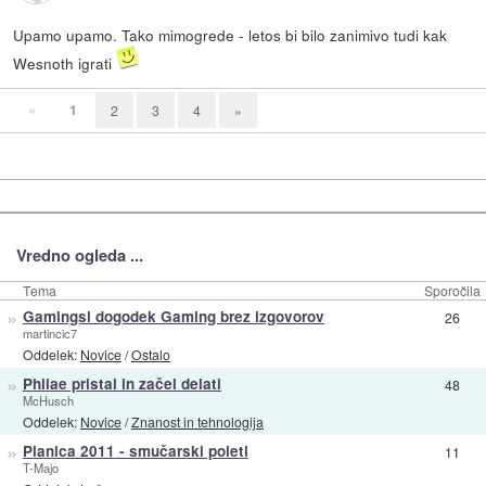
Upamo upamo. Tako mimogrede - letos bi bilo zanimivo tudi kak
Wesnoth igrati
«
1
2
3
4
»
Vredno ogleda ...
Tema
Sporočila
»
Gamingsi dogodek Gaming brez izgovorov
26
martincic7
Oddelek:
Novice
/
Ostalo
»
Philae pristal in začel delati
48
McHusch
Oddelek:
Novice
/
Znanost in tehnologija
»
Planica 2011 - smučarski poleti
11
T-Majo