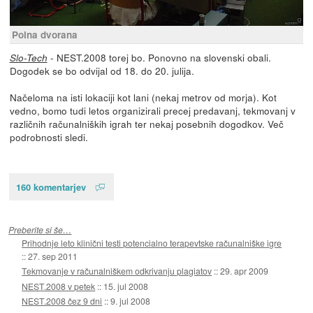
Polna dvorana
- NEST.2008 torej bo. Ponovno na slovenski obali.
Slo-Tech
Dogodek se bo odvijal od 18. do 20. julija.
Načeloma na isti lokaciji kot lani (nekaj metrov od morja). Kot
vedno, bomo tudi letos organizirali precej predavanj, tekmovanj v
različnih računalniških igrah ter nekaj posebnih dogodkov. Več
podrobnosti sledi.
160 komentarjev
Preberite si še…
Prihodnje leto klinični testi potencialno terapevtske računalniške igre
::
27. sep 2011
Tekmovanje v računalniškem odkrivanju plagiatov
::
29. apr 2009
NEST.2008 v petek
::
15. jul 2008
NEST.2008 čez 9 dni
::
9. jul 2008