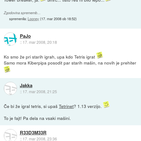
Zgodovina sprememb…
spremenila:
Looney
(
17. mar 2008 ob 18:52
)
PaJo
::
17. mar 2008, 20:18
Ko smo že pri starih igrah, upa kdo Tetris igrat
Samo mora Kiberpipa posodit par starih mašin, na novih je prehiter
Jakka
::
17. mar 2008, 21:25
Če bi že igral tetris, si upaš
Tetrinet
? 1.13 verzijo.
To je fajt! Pa dela na vsaki mašini.
R33D3M33R
::
17. mar 2008, 23:36