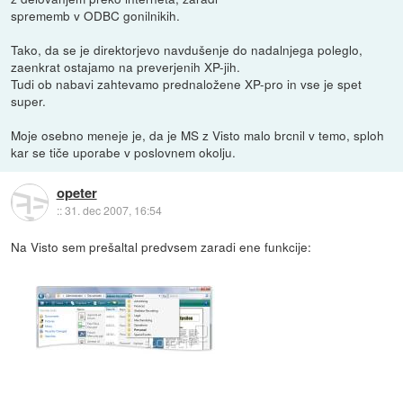
sprememb v ODBC gonilnikih.
Tako, da se je direktorjevo navdušenje do nadalnjega poleglo,
zaenkrat ostajamo na preverjenih XP-jih.
Tudi ob nabavi zahtevamo prednaložene XP-pro in vse je spet
super.
Moje osebno meneje je, da je MS z Visto malo brcnil v temo, sploh
kar se tiče uporabe v poslovnem okolju.
opeter
::
31. dec 2007, 16:54
Na Visto sem prešaltal predvsem zaradi ene funkcije: