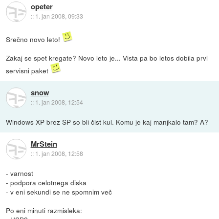
opeter
::
1. jan 2008, 09:33
Srečno novo leto!
Zakaj se spet kregate? Novo leto je... Vista pa bo letos dobila prvi
servisni paket
snow
::
1. jan 2008, 12:54
Windows XP brez SP so bli čist kul. Komu je kaj manjkalo tam? A?
MrStein
::
1. jan 2008, 12:58
- varnost
- podpora celotnega diska
- v eni sekundi se ne spomnim več
Po eni minuti razmisleka: