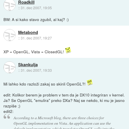
Roadkill
::
31. dec 2007, 19:05
BW: A si kako stavo zgubil, al kaj? :)
Metabond
::
31. dec 2007, 19:27
XP = OpenGL, Vista = ClosedGL!
Skankulja
::
31. dec 2007, 19:33
Mi lahko kdo razloži zakaj so skinli OpenGL?!
edit: Kolikor berem je problem v tem da je DX10 integriran v kernel.
Ja? Se OpenGL "emulira" preko DXa? Naj se nekdo, ki mu je jasno
razpiše ;)
edit2:
According to a Microsoft blog, there are three choices for
OpenGL implementation on Vista. An application can use the
default implementation, which translates OpenGL calls into the