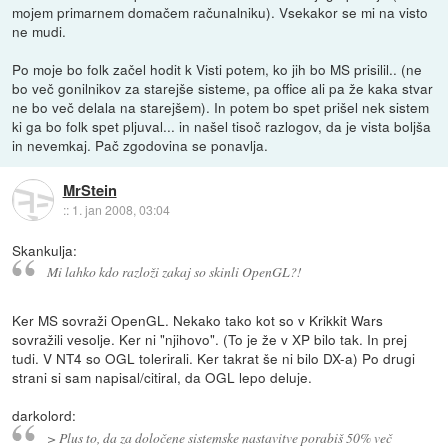
mojem primarnem domačem računalniku). Vsekakor se mi na visto
ne mudi.
Po moje bo folk začel hodit k Visti potem, ko jih bo MS prisilil.. (ne
bo več gonilnikov za starejše sisteme, pa office ali pa že kaka stvar
ne bo več delala na starejšem). In potem bo spet prišel nek sistem
ki ga bo folk spet pljuval... in našel tisoč razlogov, da je vista boljša
in nevemkaj. Pač zgodovina se ponavlja.
MrStein
::
1. jan 2008, 03:04
Skankulja:
Mi lahko kdo razloži zakaj so skinli OpenGL?!
Ker MS sovraži OpenGL. Nekako tako kot so v Krikkit Wars
sovražili vesolje. Ker ni "njihovo". (To je že v XP bilo tak. In prej
tudi. V NT4 so OGL tolerirali. Ker takrat še ni bilo DX-a) Po drugi
strani si sam napisal/citiral, da OGL lepo deluje.
darkolord:
> Plus to, da za določene sistemske nastavitve porabiš 50% več