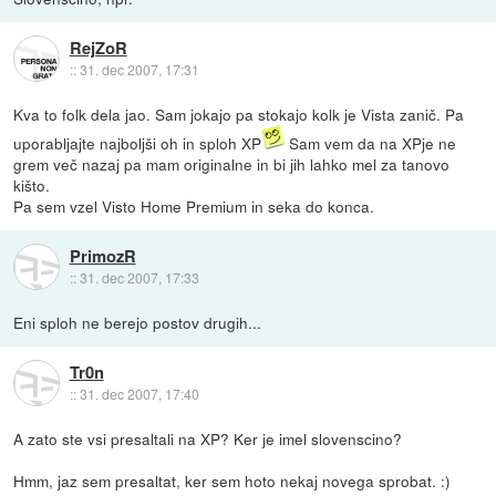
RejZoR
::
31. dec 2007, 17:31
Kva to folk dela jao. Sam jokajo pa stokajo kolk je Vista zanič. Pa
uporabljajte najboljši oh in sploh XP
Sam vem da na XPje ne
grem več nazaj pa mam originalne in bi jih lahko mel za tanovo
kišto.
Pa sem vzel Visto Home Premium in seka do konca.
PrimozR
::
31. dec 2007, 17:33
Eni sploh ne berejo postov drugih...
Tr0n
::
31. dec 2007, 17:40
A zato ste vsi presaltali na XP? Ker je imel slovenscino?
Hmm, jaz sem presaltat, ker sem hoto nekaj novega sprobat. :)