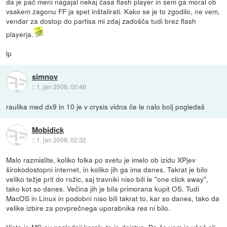
da je pač meni nagajal nekaj časa flash player in sem ga moral ob
vsakem zagonu FF ja spet inštalirati. Kako se je to zgodilo, ne vem,
vendar za dostop do partisa mi zdaj zadošča tudi brez flash
playerja.
lp
simnov
::
1. jan 2008, 00:46
raulika med dx9 in 10 je v crysis vidna če le nalo bolj pogledaš
Mobidick
::
1. jan 2008, 02:32
Malo razmislite, koliko folka po svetu je imelo ob izidu XPjev
širokodostopni internet, in koliko jih ga ima danes. Takrat je bilo
veliko težje prit do rožic, saj travniki niso bili le "one click away",
tako kot so danes. Večina jih je bila primorana kupit OS. Tudi
MacOS in Linux in podobni niso bili takrat to, kar so danes, tako da
velike izbire za povprečnega uporabnika res ni bilo.