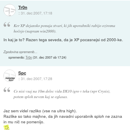
Tr0n
::
31. dec 2007, 17:18
Ker XP dejansko ponuja stvari, ki jih uporabniki rabijo oziroma
hočejo (napram win2000).
In kaj je to? Razen tega seveda, da je XP pocasnejsi od 2000-ke.
Zgodovina sprememb…
spremenilo:
Tr0n
(
31. dec 2007 ob 17:24
)
Spc
::
31. dec 2007, 17:28
Ce nisi vsaj na 10m delec vidu DX10 igro v teku (npr Crysis),
potem sploh nevem kaj se oglasas.
Jaz sem videl razliko (vse na ultra high).
Razlike so tako majhne, da jih navadni uporabnik sploh ne zazna
in mu nič ne pomenijo.