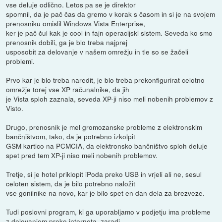
vse deluje odlično. Letos pa se je direktor
spomnil, da je pač čas da gremo v korak s časom in si je na svojem
prenosniku omislil Windows Vista Enterprise,
ker je pač čul kak je cool in fajn operacijski sistem. Seveda ko smo
prenosnik dobili, ga je blo treba najprej
usposobit za delovanje v našem omrežju in tle so se žačeli
problemi.
Prvo kar je blo treba naredit, je blo treba prekonfigurirat celotno
omrežje torej vse XP računalnike, da jih
je Vista sploh zaznala, seveda XP-ji niso meli nobenih problemov z
Visto.
Drugo, prenosnik je mel gromozanske probleme z elektronskim
bančništvom, tako, da je potrebno izkolpit
GSM kartico na PCMCIA, da elektronsko bančništvo sploh deluje
spet pred tem XP-ji niso meli nobenih problemov.
Tretje, si je hotel priklopit iPoda preko USB in vrjeli ali ne, sesul
celoten sistem, da je bilo potrebno naložit
vse gonilnike na novo, kar je bilo spet en dan dela za brezveze.
Tudi poslovni program, ki ga uporabljamo v podjetju ima probleme
z delovanjem preko interneta, zaradi