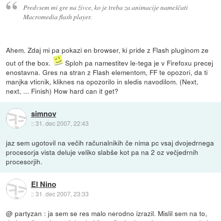
Predvsem mi gre na živce, ko je treba za animacije nameščati
Macromedia flash player.
Ahem. Zdaj mi pa pokazi en browser, ki pride z Flash pluginom ze
out of the box.
Sploh pa namestitev le-tega je v Firefoxu precej
enostavna. Gres na stran z Flash elementom, FF te opozori, da ti
manjka vticnik, kliknes na opozorilo in sledis navodilom. (Next,
next, ... Finish) How hard can it get?
simnov
::
31. dec 2007, 22:43
jaz sem ugotovil na večih računalnikih če nima pc vsaj dvojedrnega
procesorja vista deluje veliko slabše kot pa na 2 oz večjedrnih
procesorjih.
El Nino
::
31. dec 2007, 23:33
@ partyzan : ja sem se res malo nerodno izrazil. Mislil sem na to,