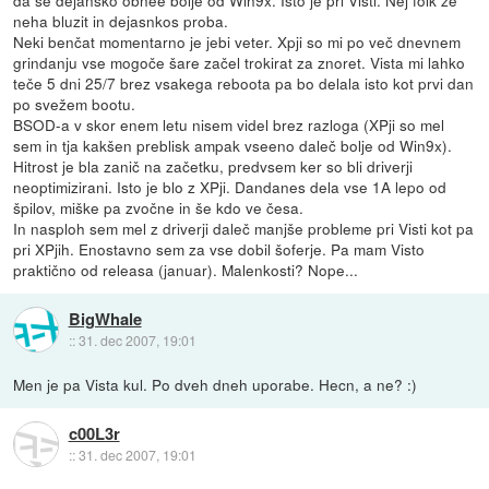
neha bluzit in dejasnkos proba.
Neki benčat momentarno je jebi veter. Xpji so mi po več dnevnem
grindanju vse mogoče šare začel trokirat za znoret. Vista mi lahko
teče 5 dni 25/7 brez vsakega reboota pa bo delala isto kot prvi dan
po svežem bootu.
BSOD-a v skor enem letu nisem videl brez razloga (XPji so mel
sem in tja kakšen preblisk ampak vseeno daleč bolje od Win9x).
Hitrost je bla zanič na začetku, predvsem ker so bli driverji
neoptimizirani. Isto je blo z XPji. Dandanes dela vse 1A lepo od
špilov, miške pa zvočne in še kdo ve česa.
In nasploh sem mel z driverji daleč manjše probleme pri Visti kot pa
pri XPjih. Enostavno sem za vse dobil šoferje. Pa mam Visto
praktično od releasa (januar). Malenkosti? Nope...
BigWhale
::
31. dec 2007, 19:01
Men je pa Vista kul. Po dveh dneh uporabe. Hecn, a ne? :)
c00L3r
::
31. dec 2007, 19:01