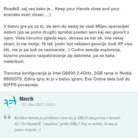
Roadkill, saj ves kako je... Keep your friends close and your
enemies even closer... ;)
V bistvu gre pa za to, da sem do sedaj se vsak MSjev operacijski
sistem (pa se polno drugih) sprobal preden sem kaj vec govoril o
njem. Vista trenutno zgleda lepo, obnasa se kar ok, ima nekaj
stvari, ki me motijo. Ni tak 'podn' kot nekateri govorijo (tudi XP niso
bli), me je pa tudi ze razocarala. :) Cudno sesutje explorerja,
bizarno pocasno razpakiravanje zip datoteke, pa se kaka
malenkost.
Trenutna konfiguracija je Intel Q6600 2.4GHz, 2GB rama in Nvidia
8800GTS. Edina igra, ki jo v bistvu igram, Eve Online dela tudi do
60FPS pocasneje.
Mavrik
::
31. dec 2007, 20:01
Kolikor berem je problem v tem da je DX10 integriran v kernel.
Ja? Se OpenGL "emulira" preko DXa? Naj se nekdo, ki mu je
jasno razpiše ;)