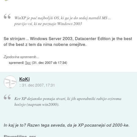
WinXP je pač najboljši OS, ki ga je do sedaj naredil MS ...
pravijo vsi, ki ne poznajo Windows 2003
Se strinjam .. Windows Server 2003, Datacenter Edition je the best
of the best z tem da nima nobene omejitve.
Zgodovina sprememb…
spremenil:
Spc
(
31. dec 2007 ob 17:34
)
KoKi
::
31. dec 2007, 17:31
Ker XP dejansko ponuja stvari, ki jih uporabniki rabijo oziroma
hočejo (napram win2000).
In kaj je to? Razen tega seveda, da je XP pocasnejsi od 2000-ke.
Slovenščino, npr.