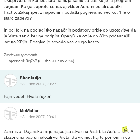
izklopi Aero in kompozicijo namizja samo za čas ko je ta program
zagnan. Ko ga zaprete se nazaj vklopi Aero in ostali dodatki.
Fact 5: Zakaj spet z napačnimi podatki pogrevamo več kot 1 leto
staro zadevo?
In pol folk na podlagi tko napačnih podatkov pride do ugotovitve da
je Vista zanič ker ne podpira OpenGL-a oz je do 80% počasnejši
kot na XPjih. Resnica je seveda vse drugo kot to...
Zgodovina sprememb…
spremenil:
RejZoR
(
31. dec 2007 ob 20:26
)
Skankulja
::
31. dec 2007, 20:27
Fajn vedet. Hvala rejzor.
McMallar
::
31. dec 2007, 20:41
Zanimivo. Dejansko mi je najboljša stvar na Visti bila Aero...
. V
službi smo pač si naložili vsi Visto, da vidimo, kaj to pomeni in da