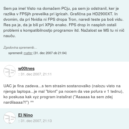
Sem pa imel Visto na domačem PCju, pa sem jo odstranil, ker je
razlika v FPSjih prevelika pri igricah. Grafična pa HD2900XT. In
dvomim, da pri Nvidia ni FPS dropa Tron, naredi teste pa boš vidu.
Res pa je, da je bili pri XPjih enako. FPS drop in nasploh ostali
problemi s kompatibilnostjo programov itd. Nažalost se MS tu ni nič
nauču.
Zgodovina sprememb…
spremenil:
matter
(
31. dec 2007 ob 21:04
)
w00tnes
::
31. dec 2007, 21:11
UAC je fina zadeva...s tem strasim sostanovalko (nalozu visto na
njenga laptopa...je mal "blont" pa nocem da vse pofura v 1 tednu),
ko poskusa kak xyz program instalirat ("Aaaaaa ka sem zdej
nardilaaaa?!") ^^
El Nino
::
31. dec 2007, 21:13