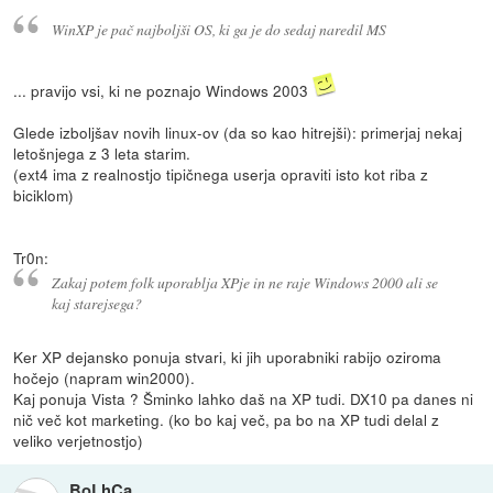
WinXP je pač najboljši OS, ki ga je do sedaj naredil MS
... pravijo vsi, ki ne poznajo Windows 2003
Glede izboljšav novih linux-ov (da so kao hitrejši): primerjaj nekaj
letošnjega z 3 leta starim.
(ext4 ima z realnostjo tipičnega userja opraviti isto kot riba z
biciklom)
Tr0n:
Zakaj potem folk uporablja XPje in ne raje Windows 2000 ali se
kaj starejsega?
Ker XP dejansko ponuja stvari, ki jih uporabniki rabijo oziroma
hočejo (napram win2000).
Kaj ponuja Vista ? Šminko lahko daš na XP tudi. DX10 pa danes ni
nič več kot marketing. (ko bo kaj več, pa bo na XP tudi delal z
veliko verjetnostjo)
BoLhCa