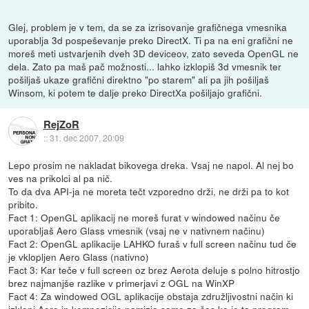
Glej, problem je v tem, da se za izrisovanje grafičnega vmesnika
uporablja 3d pospeševanje preko DirectX. Ti pa na eni grafični ne
moreš meti ustvarjenih dveh 3D deviceov, zato seveda OpenGL ne
dela. Zato pa maš pač možnosti... lahko izklopiš 3d vmesnik ter
pošiljaš ukaze grafični direktno "po starem" ali pa jih pošiljaš
Winsom, ki potem te dalje preko DirectXa pošiljajo grafični.
RejZoR
::
31. dec 2007, 20:09
Lepo prosim ne nakladat bikovega dreka. Vsaj ne napol. Al nej bo
ves na prikolci al pa nič.
To da dva API-ja ne moreta tečt vzporedno drži, ne drži pa to kot
pribito.
Fact 1: OpenGL aplikacij ne moreš furat v windowed načinu če
uporabljaš Aero Glass vmesnik (vsaj ne v nativnem načinu)
Fact 2: OpenGL aplikacije LAHKO furaš v full screen načinu tud če
je vklopljen Aero Glass (nativno)
Fact 3: Kar teče v full screen oz brez Aerota deluje s polno hitrostjo
brez najmanjše razlike v primerjavi z OGL na WinXP
Fact 4: Za windowed OGL aplikacije obstaja združljivostni način ki