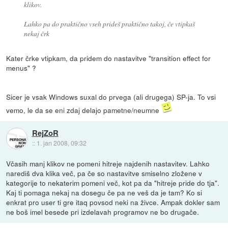
klikov.
Lahko pa do praktično vseh prideš praktično takoj, če vtipkaš
nekaj črk
Kater črke vtipkam, da pridem do nastavitve "transition effect for
menus" ?
Sicer je vsak Windows suxal do prvega (ali drugega) SP-ja. To vsi
vemo, le da se eni zdaj delajo pametne/neumne
RejZoR
::
1. jan 2008, 09:32
Včasih manj klikov ne pomeni hitreje najdenih nastavitev. Lahko
narediš dva klika več, pa če so nastavitve smiselno zložene v
kategorije to nekaterim pomeni več, kot pa da "hitreje pride do tja".
Kaj ti pomaga nekaj na dosegu če pa ne veš da je tam? Ko si
enkrat pro user ti gre itaq povsod neki na živce. Ampak dokler sam
ne boš imel besede pri izdelavah programov ne bo drugače.