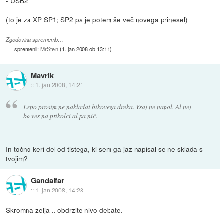
- USB2
(to je za XP SP1; SP2 pa je potem še več novega prinesel)
Zgodovina sprememb…
spremenil:
MrStein
(
1. jan 2008 ob 13:11
)
Mavrik
::
1. jan 2008, 14:21
Lepo prosim ne nakladat bikovega dreka. Vsaj ne napol. Al nej
bo ves na prikolci al pa nič.
In točno keri del od tistega, ki sem ga jaz napisal se ne sklada s
tvojim?
Gandalfar
::
1. jan 2008, 14:28
Skromna zelja .. obdrzite nivo debate.