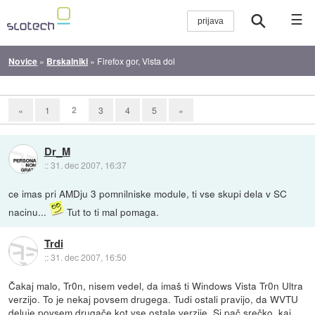
☰
Novice
»
Brskalniki
»
Firefox gor, Vista dol
2
«
1
3
4
5
»
Dr_M
::
31. dec 2007, 16:37
ce imas pri AMDju 3 pomnilniske module, ti vse skupi dela v SC
nacinu...
Tut to ti mal pomaga.
Trdi
::
31. dec 2007, 16:50
Čakaj malo, Tr0n, nisem vedel, da imaš ti Windows Vista Tr0n Ultra
verzijo. To je nekaj povsem drugega. Tudi ostali pravijo, da WVTU
deluje povsem drugače kot vse ostale verzije. Si pač srečko, kaj