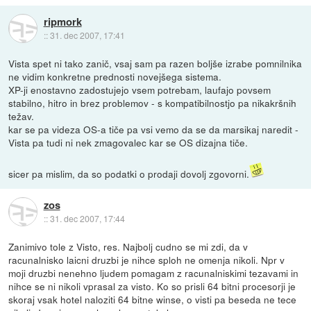
ripmork
::
31. dec 2007, 17:41
Vista spet ni tako zanič, vsaj sam pa razen boljše izrabe pomnilnika
ne vidim konkretne prednosti novejšega sistema.
XP-ji enostavno zadostujejo vsem potrebam, laufajo povsem
stabilno, hitro in brez problemov - s kompatibilnostjo pa nikakršnih
težav.
kar se pa videza OS-a tiče pa vsi vemo da se da marsikaj naredit -
Vista pa tudi ni nek zmagovalec kar se OS dizajna tiče.
sicer pa mislim, da so podatki o prodaji dovolj zgovorni.
zos
::
31. dec 2007, 17:44
Zanimivo tole z Visto, res. Najbolj cudno se mi zdi, da v
racunalnisko laicni druzbi je nihce sploh ne omenja nikoli. Npr v
moji druzbi nenehno ljudem pomagam z racunalniskimi tezavami in
nihce se ni nikoli vprasal za visto. Ko so prisli 64 bitni procesorji je
skoraj vsak hotel naloziti 64 bitne winse, o visti pa beseda ne tece