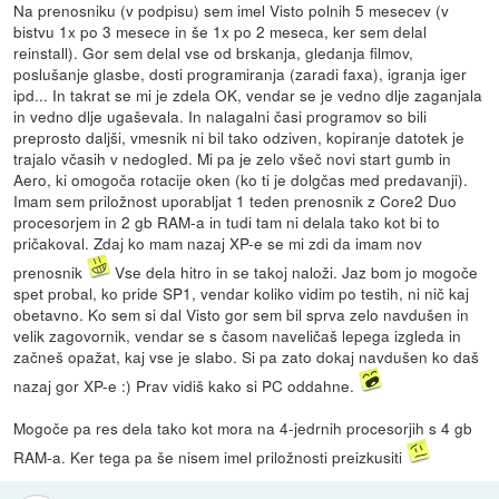
Na prenosniku (v podpisu) sem imel Visto polnih 5 mesecev (v
bistvu 1x po 3 mesece in še 1x po 2 meseca, ker sem delal
reinstall). Gor sem delal vse od brskanja, gledanja filmov,
poslušanje glasbe, dosti programiranja (zaradi faxa), igranja iger
ipd... In takrat se mi je zdela OK, vendar se je vedno dlje zaganjala
in vedno dlje ugaševala. In nalagalni časi programov so bili
preprosto daljši, vmesnik ni bil tako odziven, kopiranje datotek je
trajalo včasih v nedogled. Mi pa je zelo všeč novi start gumb in
Aero, ki omogoča rotacije oken (ko ti je dolgčas med predavanji).
Imam sem priložnost uporabljat 1 teden prenosnik z Core2 Duo
procesorjem in 2 gb RAM-a in tudi tam ni delala tako kot bi to
pričakoval. Zdaj ko mam nazaj XP-e se mi zdi da imam nov
prenosnik
Vse dela hitro in se takoj naloži. Jaz bom jo mogoče
spet probal, ko pride SP1, vendar koliko vidim po testih, ni nič kaj
obetavno. Ko sem si dal Visto gor sem bil sprva zelo navdušen in
velik zagovornik, vendar se s časom naveličaš lepega izgleda in
začneš opažat, kaj vse je slabo. Si pa zato dokaj navdušen ko daš
nazaj gor XP-e :) Prav vidiš kako si PC oddahne.
Mogoče pa res dela tako kot mora na 4-jedrnih procesorjih s 4 gb
RAM-a. Ker tega pa še nisem imel priložnosti preizkusiti