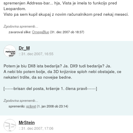
spremenjen Address-bar... hja, Vista je imela to funkcijo pred
Leopardom.
Visto pa sem kupil skupaj z novim računalnikom pred nekaj meseci.
Zgodovina sprememb…
zavaroval slike:
OmegaBlue
(
31. dec 2007 ob 18:37
)
Dr_M
::
31. dec 2007, 16:55
Potem je biu DX8 ista bedarija? Ja. DX9 tudi bedarija? Ja.
A nebi blo potem bolje, da 3D knjiznice sploh nebi obstajale, ce
nekateri trdite, da so novejse bedne.
[------brisan del posta, kršenje 1. člena pravil------]
Zgodovina sprememb…
spremenilo:
gzibret
(
1. jan 2008 ob 23:14
)
MrStein
::
31. dec 2007, 17:06