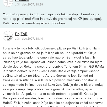
::
31. dec 2007, 18:29
Yup, tisti opevani Aero bi sam npr. itak takoj izklopil. Frend se pa
non-stop p**di nad Visto in pravi, da gre nazaj na XP (na laptopu).
Pritžuje se nad neodzivnostjo in podobno.
RejZoR
::
31. dec 2007, 18:40
Fora je v tem da folk tolk pobesnelo pljuva po Visti kolk je gnila in
oh in sploh grozna da se je folk sploh ne upa uporabljat. Oz je
zarad kao tega sploh ne omenjajo naprej. Sem videl iz lastnih
izkušenj ko je folk spraševal kakšen comp vzet in če Vista na njem
deluje dobro. Roko na srce, prenosnik s Turionom 64 in 1GB RAMa
je z Visto deloval super. Sicer Home Basic verzija ampak vseeno,
večina tak al tak ne tripa na Aerota čeprav je lep. Sej tud pri
tranziciji iz Win9x na WinXP ni blo povsod masovnih boostov in
samega medu in limonade (al kako že). Neki je delalo hitreje, nekaj
zelo počasneje, kup problemov z gonilniki na začetku, lepši
vmesnik itd. Ampak ne, na to sploh noben ne pomisli. Kot da je
Vista prišla od nikoder, brez predhodnikov in da je zanič že iz nule.
Halo!? Folk je začel cenit XPje šele ko so dejansko začel opazovat
da se dejansko obnee bolje od Win9x. Isto je pri Visti. Nej folk že