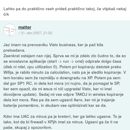
Lahko pa do praktično vseh prideš praktično takoj, če vtipkaš nekaj
črk
matter
::
31. dec 2007, 21:02
Jaz imam na prenosniku Visto business, ker je pač bila
preloadana.
Zaenkrat ostajam nan njej. Sprva se mi je zdelo zlo čudno to, da so
se enostavne aplikacije (start -> run -> cmd) odpirale dolgo časa
(disk ni mlel, cpu utilization 0). Potem pri kopiranju datotek preko
Wifija, je rabilo minuto za calculation, nato pa je sledilo kopiranje. V
tem koraku sem že razmišlju o downgradu na XP. Potem pa sem
dal gor SP1 RC, in dela kot mora (ni nujno, da je pomagal le SP,
ker sem opazil, da mi wsus ni nič upgradal Visto, ker ni imel
dovoljene update). Sedaj mi vse odpre TAKOJ in wireles kopiranje
dela kot mora. Res pa da sem ugasnil Aero, ker mi je trajanje
baterije pomembno, in skušam vse optimizirati kar se da.
Kdor ima UAC za minus pa je kreten!, ker ga lahko ugasne. To je
tako, kot da bi firewall v XPjih imel za minus. Ugasni ga če ti ne
paše, skupaj z opozorilom.