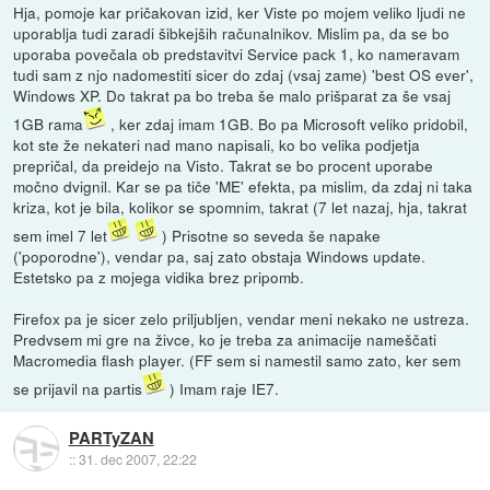
Hja, pomoje kar pričakovan izid, ker Viste po mojem veliko ljudi ne
uporablja tudi zaradi šibkejših računalnikov. Mislim pa, da se bo
uporaba povečala ob predstavitvi Service pack 1, ko nameravam
tudi sam z njo nadomestiti sicer do zdaj (vsaj zame) 'best OS ever',
Windows XP. Do takrat pa bo treba še malo prišparat za še vsaj
1GB rama
, ker zdaj imam 1GB. Bo pa Microsoft veliko pridobil,
kot ste že nekateri nad mano napisali, ko bo velika podjetja
prepričal, da preidejo na Visto. Takrat se bo procent uporabe
močno dvignil. Kar se pa tiče 'ME' efekta, pa mislim, da zdaj ni taka
kriza, kot je bila, kolikor se spomnim, takrat (7 let nazaj, hja, takrat
sem imel 7 let
) Prisotne so seveda še napake
('poporodne'), vendar pa, saj zato obstaja Windows update.
Estetsko pa z mojega vidika brez pripomb.
Firefox pa je sicer zelo priljubljen, vendar meni nekako ne ustreza.
Predvsem mi gre na živce, ko je treba za animacije nameščati
Macromedia flash player. (FF sem si namestil samo zato, ker sem
se prijavil na partis
) Imam raje IE7.
PARTyZAN
::
31. dec 2007, 22:22