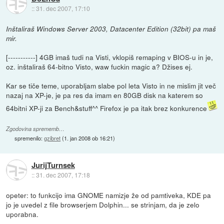
::
31. dec 2007, 17:10
Inštaliraš Windows Server 2003, Datacenter Edition (32bit) pa maš
mir.
[-----------] 4GB imaš tudi na Visti, vklopiš remaping v BIOS-u in je,
oz. inštaliraš 64-bitno Visto, waw fuckin magic a? Džises ej.
Kar se tiče teme, uporabljam slabe pol leta Visto in ne mislim jit več
nazaj na XP-je, je pa res da imam en 80GB disk na katerem so
64bitni XP-ji za Bench&stuff^^ Firefox je pa itak brez konkurence
Zgodovina sprememb…
spremenilo:
gzibret
(
1. jan 2008 ob 16:21
)
JurijTurnsek
::
31. dec 2007, 17:18
opeter: to funkcijo ima GNOME namizje že od pamtiveka, KDE pa
jo je uvedel z file browserjem Dolphin... se strinjam, da je zelo
uporabna.