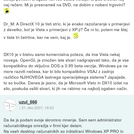
naj rečem. Mi jo presnameš na DVD, ne dobim v nobeni trgovini?
Dr_M: A DirectX 10 je tisti stric, ki je enako razočaranje v primerjavi
z devetko, kot je Vista v primerjavi z XP-ji? Če ni to, potem me štej
v tiste tri četrtine, ker ne vem, kaj je.
DX10 je v bistvu samo komercialna poteza, da ima Vista nekaj
novega. OpenGL je zmožen iste stvari nadgrajevati tako, da je vse
kompatibilno do vključno DOS-a 0.95 beta verzije, Windows pa ne
more razviti nečesa, kar bi bilo kompatibilno VSAJ z zadnjo
različico NJIHOVEGA lastnega operacijskega sistema? Japajade,
to so bučke. Danes je jasno, da je Microsoft Visto in DX10 izdal na
silo, poskuša vsiliti stvari, ki jih ne rabimo na najbolj ogaben način.
uzul_666
::
31. dec 2007, 16:53
Da še js podam svoje skromno mnenje. Sam sem administrator
računalniškega omrežja v firmi kjer delam.
Na vseh desktop računalnikih so inštalirani Windows XP PRO in