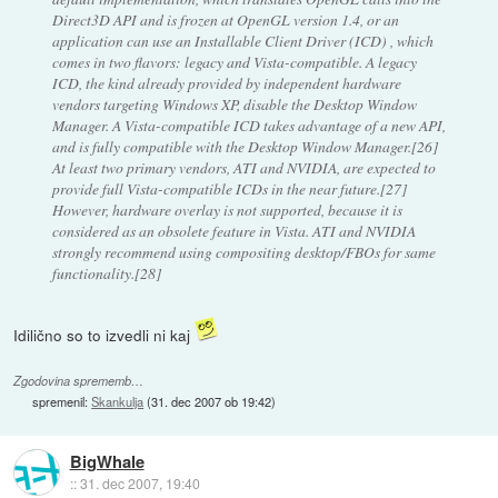
Direct3D API and is frozen at OpenGL version 1.4, or an
application can use an Installable Client Driver (ICD) , which
comes in two flavors: legacy and Vista-compatible. A legacy
ICD, the kind already provided by independent hardware
vendors targeting Windows XP, disable the Desktop Window
Manager. A Vista-compatible ICD takes advantage of a new API,
and is fully compatible with the Desktop Window Manager.[26]
At least two primary vendors, ATI and NVIDIA, are expected to
provide full Vista-compatible ICDs in the near future.[27]
However, hardware overlay is not supported, because it is
considered as an obsolete feature in Vista. ATI and NVIDIA
strongly recommend using compositing desktop/FBOs for same
functionality.[28]
Idilično so to izvedli ni kaj
Zgodovina sprememb…
spremenil:
Skankulja
(
31. dec 2007 ob 19:42
)
BigWhale
::
31. dec 2007, 19:40