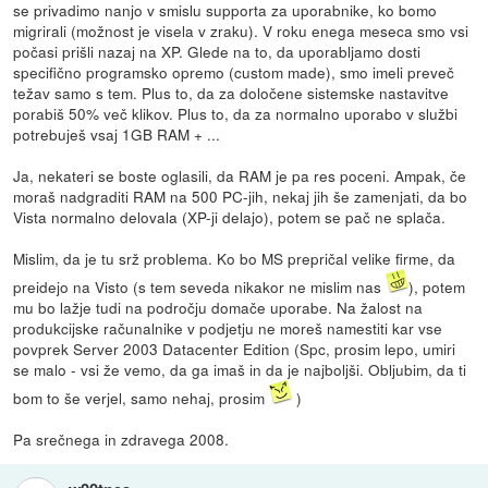
se privadimo nanjo v smislu supporta za uporabnike, ko bomo
migrirali (možnost je visela v zraku). V roku enega meseca smo vsi
počasi prišli nazaj na XP. Glede na to, da uporabljamo dosti
specifično programsko opremo (custom made), smo imeli preveč
težav samo s tem. Plus to, da za določene sistemske nastavitve
porabiš 50% več klikov. Plus to, da za normalno uporabo v službi
potrebuješ vsaj 1GB RAM + ...
Ja, nekateri se boste oglasili, da RAM je pa res poceni. Ampak, če
moraš nadgraditi RAM na 500 PC-jih, nekaj jih še zamenjati, da bo
Vista normalno delovala (XP-ji delajo), potem se pač ne splača.
Mislim, da je tu srž problema. Ko bo MS prepričal velike firme, da
preidejo na Visto (s tem seveda nikakor ne mislim nas
), potem
mu bo lažje tudi na področju domače uporabe. Na žalost na
produkcijske računalnike v podjetju ne moreš namestiti kar vse
povprek Server 2003 Datacenter Edition (Spc, prosim lepo, umiri
se malo - vsi že vemo, da ga imaš in da je najboljši. Obljubim, da ti
bom to še verjel, samo nehaj, prosim
)
Pa srečnega in zdravega 2008.