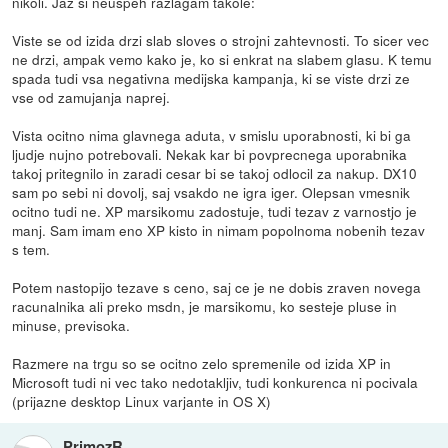
nikoli. Jaz si neuspeh razlagam takole:
Viste se od izida drzi slab sloves o strojni zahtevnosti. To sicer vec
ne drzi, ampak vemo kako je, ko si enkrat na slabem glasu. K temu
spada tudi vsa negativna medijska kampanja, ki se viste drzi ze
vse od zamujanja naprej.
Vista ocitno nima glavnega aduta, v smislu uporabnosti, ki bi ga
ljudje nujno potrebovali. Nekak kar bi povprecnega uporabnika
takoj pritegnilo in zaradi cesar bi se takoj odlocil za nakup. DX10
sam po sebi ni dovolj, saj vsakdo ne igra iger. Olepsan vmesnik
ocitno tudi ne. XP marsikomu zadostuje, tudi tezav z varnostjo je
manj. Sam imam eno XP kisto in nimam popolnoma nobenih tezav
s tem.
Potem nastopijo tezave s ceno, saj ce je ne dobis zraven novega
racunalnika ali preko msdn, je marsikomu, ko sesteje pluse in
minuse, previsoka.
Razmere na trgu so se ocitno zelo spremenile od izida XP in
Microsoft tudi ni vec tako nedotakljiv, tudi konkurenca ni pocivala
(prijazne desktop Linux varjante in OS X)
PrimozR