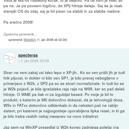
Vista je MS-ov naslednji korak, to je dejstvo. Pa če vam je všeč ali
pa ne. Je pa povsem logično, da XPji hitreje delajo. Saj še je vsak
starejši OS do zdaj, saj je bil pisan na slabši in za slabše mašine.
Pa srečno 2008!
Zgodovina sprememb…
spremenil:
Mobidick
(
1. jan 2008 ob 02:34
)
specterss
::
1. jan 2008, 02:39
Sicer ne vem zakaj vsi tako lepo o XP-jih.. Ko so ven prišli jih je tudi
folk pljuval, in dokler ni bilo ven SP1, je bilo precej nebogljeno v
primerjavo z W2k, z SP2 pa so se stvari normalizirale. In tudi ko se
je W2k pojavil, je bila igračalska raja raje na W98, ker so pač delali
hitreje. O WME pa itak ni za izgubljat besed. Po moje je bil to
produkt, s katerim je MS dokončno dokazal, da je tehnologiji dosa,
W9x in FATxx dokončno odklenkalo in da nekateri pač ne rabijo
sistem, pri katerem je najpogosteje uporabljena tipka reset, in ki ga
je bilo treba vsakih nekaj mesecev na novo inštalirat.
Jaz sem na WinXP presedlal iz W2k konec zadnjega poletja (na