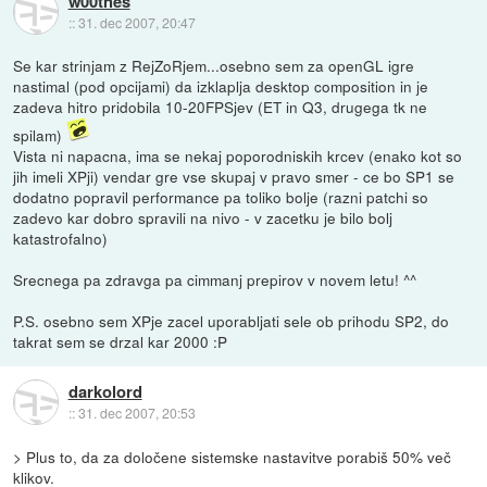
w00tnes
::
31. dec 2007, 20:47
Se kar strinjam z RejZoRjem...osebno sem za openGL igre
nastimal (pod opcijami) da izklaplja desktop composition in je
zadeva hitro pridobila 10-20FPSjev (ET in Q3, drugega tk ne
spilam)
Vista ni napacna, ima se nekaj poporodniskih krcev (enako kot so
jih imeli XPji) vendar gre vse skupaj v pravo smer - ce bo SP1 se
dodatno popravil performance pa toliko bolje (razni patchi so
zadevo kar dobro spravili na nivo - v zacetku je bilo bolj
katastrofalno)
Srecnega pa zdravga pa cimmanj prepirov v novem letu! ^^
P.S. osebno sem XPje zacel uporabljati sele ob prihodu SP2, do
takrat sem se drzal kar 2000 :P
darkolord
::
31. dec 2007, 20:53
> Plus to, da za določene sistemske nastavitve porabiš 50% več
klikov.