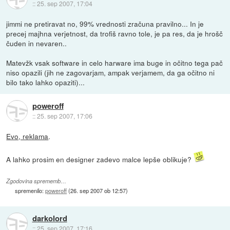
::
25. sep 2007, 17:04
jimmi ne pretiravat no, 99% vrednosti zračuna pravilno... In je
precej majhna verjetnost, da trofiš ravno tole, je pa res, da je hrošč
čuden in nevaren..
Matevžk vsak software in celo harware ima buge in očitno tega pač
niso opazili (jih ne zagovarjam, ampak verjamem, da ga očitno ni
bilo tako lahko opaziti)...
poweroff
::
25. sep 2007, 17:06
Evo, reklama
.
A lahko prosim en designer zadevo malce lepše oblikuje?
Zgodovina sprememb…
spremenilo:
poweroff
(
26. sep 2007 ob 12:57
)
darkolord
::
25. sep 2007, 17:16