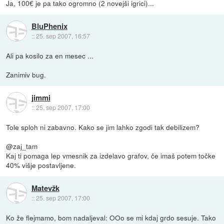
Ja, 100€ je pa tako ogromno (2 novejši igrici)...
BluPhenix
::
25. sep 2007, 16:57
Ali pa kosilo za en mesec ...
Zanimiv bug.
jimmi
::
25. sep 2007, 17:00
Tole sploh ni zabavno. Kako se jim lahko zgodi tak debilizem?
@zaj_tam
Kaj ti pomaga lep vmesnik za izdelavo grafov, če imaš potem točke
40% višje postavljene.
Matevžk
::
25. sep 2007, 17:00
Ko že flejmamo, bom nadaljeval: OOo se mi kdaj grdo sesuje. Tako