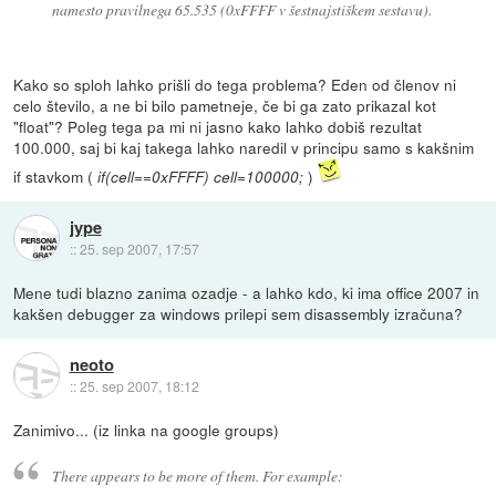
namesto pravilnega 65.535 (0xFFFF v šestnajstiškem sestavu).
Kako so sploh lahko prišli do tega problema? Eden od členov ni
celo število, a ne bi bilo pametneje, če bi ga zato prikazal kot
"float"? Poleg tega pa mi ni jasno kako lahko dobiš rezultat
100.000, saj bi kaj takega lahko naredil v principu samo s kakšnim
if stavkom (
)
if(cell==0xFFFF) cell=100000;
jype
::
25. sep 2007, 17:57
Mene tudi blazno zanima ozadje - a lahko kdo, ki ima office 2007 in
kakšen debugger za windows prilepi sem disassembly izračuna?
neoto
::
25. sep 2007, 18:12
Zanimivo... (iz linka na google groups)
There appears to be more of them. For example: