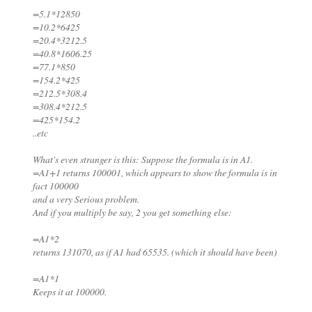
=5.1*12850
=10.2*6425
=20.4*3212.5
=40.8*1606.25
=77.1*850
=154.2*425
=212.5*308.4
=308.4*212.5
=425*154.2
..etc
What's even stranger is this: Suppose the formula is in A1.
=A1+1 returns 100001, which appears to show the formula is in
fact 100000
and a very Serious problem.
And if you multiply be say, 2 you get something else:
=A1*2
returns 131070, as if A1 had 65535. (which it should have been)
=A1*1
Keeps it at 100000.