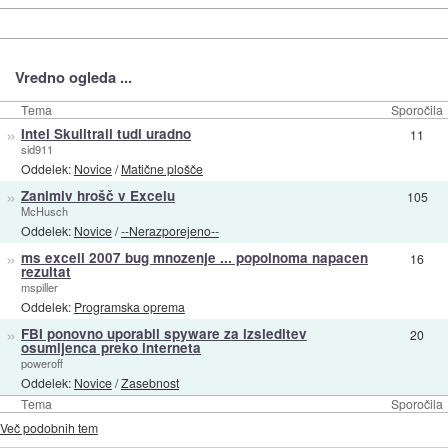
Vredno ogleda ...
Tema
Sporočila
»
Intel Skulltrail tudi uradno
11
sid911
Oddelek:
Novice
/
Matične plošče
»
Zanimiv hrošč v Excelu
105
McHusch
Oddelek:
Novice
/
--Nerazporejeno--
»
ms excell 2007 bug mnozenje ... popolnoma napacen
16
rezultat
mspiller
Oddelek:
Programska oprema
»
FBI ponovno uporabil spyware za izsleditev
20
osumljenca preko interneta
poweroff
Oddelek:
Novice
/
Zasebnost
Tema
Sporočila
Več podobnih tem