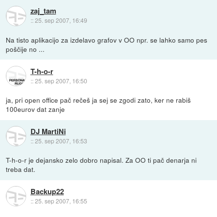
zaj_tam
::
25. sep 2007, 16:49
Na tisto aplikacijo za izdelavo grafov v OO npr. se lahko samo pes
poščije no ...
T-h-o-r
::
25. sep 2007, 16:50
ja, pri open office pač rečeš ja sej se zgodi zato, ker ne rabiš
100eurov dat zanje
DJ MartiNi
::
25. sep 2007, 16:53
T-h-o-r je dejansko zelo dobro napisal. Za OO ti pač denarja ni
treba dat.
Backup22
::
25. sep 2007, 16:55