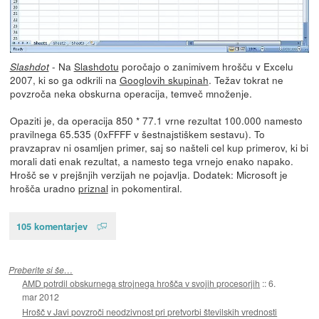
- Na
Slashdotu
poročajo o zanimivem hrošču v Excelu
Slashdot
2007, ki so ga odkrili na
Googlovih skupinah
. Težav tokrat ne
povzroča neka obskurna operacija, temveč množenje.
Opaziti je, da operacija 850 * 77.1 vrne rezultat 100.000 namesto
pravilnega 65.535 (0xFFFF v šestnajstiškem sestavu). To
pravzaprav ni osamljen primer, saj so našteli cel kup primerov, ki bi
morali dati enak rezultat, a namesto tega vrnejo enako napako.
Hrošč se v prejšnjih verzijah ne pojavlja. Dodatek: Microsoft je
hrošča uradno
priznal
in pokomentiral.
105 komentarjev
Preberite si še…
AMD potrdil obskurnega strojnega hrošča v svojih procesorjih
::
6.
mar 2012
Hrošč v Javi povzroči neodzivnost pri pretvorbi številskih vrednosti