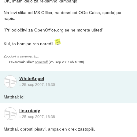
OK, imam idejo za reklamno kampanjo.
Na levi slika od MS Offica, na desni od OOo Calca, spodaj pa
napis:
"Pri odločitvi za OpenOffice.org se ne morete ušteti".
Kul, to bom pa res naredil
Zgodovina sprememb…
zavarovalo slike:
poweroff
(
25. sep 2007 ob 16:30
)
WhiteAngel
::
25. sep 2007, 16:30
Matthai: lol
linuxdady
::
25. sep 2007, 16:38
Matthai, oprosti pisavi, ampak en drek zastopiš.