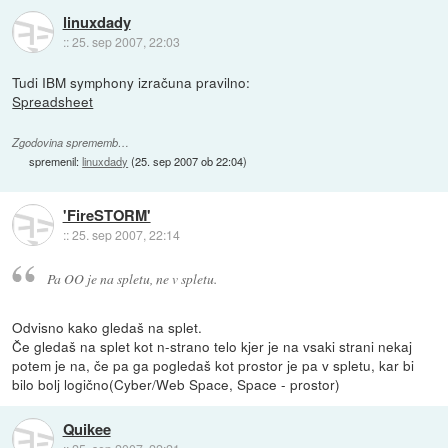
linuxdady
::
25. sep 2007, 22:03
Tudi IBM symphony izračuna pravilno:
Spreadsheet
Zgodovina sprememb…
spremenil:
linuxdady
(
25. sep 2007 ob 22:04
)
'FireSTORM'
::
25. sep 2007, 22:14
Pa OO je na spletu, ne v spletu.
Odvisno kako gledaš na splet.
Če gledaš na splet kot n-strano telo kjer je na vsaki strani nekaj
potem je na, če pa ga pogledaš kot prostor je pa v spletu, kar bi
bilo bolj logično(Cyber/Web Space, Space - prostor)
Quikee