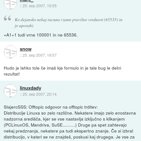
::
25. sep 2007, 19:55
Ko dejansko nekaj racuna vzame pravilno vrednost (65535) in
jo uporabi.
=A1+1 tudi vrne 100001 in ne 65536.
snow
::
25. sep 2007, 19:57
Hudo je lahko tole če imaš kje formulo in je tale bug le delni
rezultat!
linuxdady
::
25. sep 2007, 20:14
StajercSSS: Offtopic odgovor na offtopic trditev:
Distribucije Linuxa so zelo različne. Nekatere imajo zelo enostavna
nadzorna središča, kjer se vse nastavlja izključno s klikanjem
(PCLinuxOS, Mandriva, SuSE..........) Druge pa spet zahtevajo
nekaj predznanja, nekatere pa tudi ekspertno znanje. Če si izbral
distribucijo, v kateri se ne znajdeš, poskusi kaj drugega. Je vse za