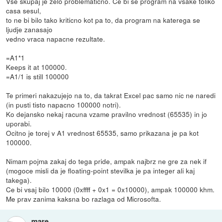
Vse skupaj je zelo problematicno. Ce bi se program na vsake toliko
casa sesul,
to ne bi bilo tako kriticno kot pa to, da program na katerega se
ljudje zanasajo
vedno vraca napacne rezultate.
=A1*1
Keeps it at 100000.
=A1/1 is still 100000
Te primeri nakazujejo na to, da takrat Excel pac samo nic ne naredi
(in pusti tisto napacno 100000 notri).
Ko dejansko nekaj racuna vzame pravilno vrednost (65535) in jo
uporabi.
Ocitno je torej v A1 vrednost 65535, samo prikazana je pa kot
100000.
Nimam pojma zakaj do tega pride, ampak najbrz ne gre za nek if
(mogoce misli da je floating-point stevilka je pa integer ali kaj
takega).
Ce bi vsaj bilo 10000 (0xffff + 0x1 = 0x10000), ampak 100000 khm.
Me prav zanima kaksna bo razlaga od Microsofta.
mare_