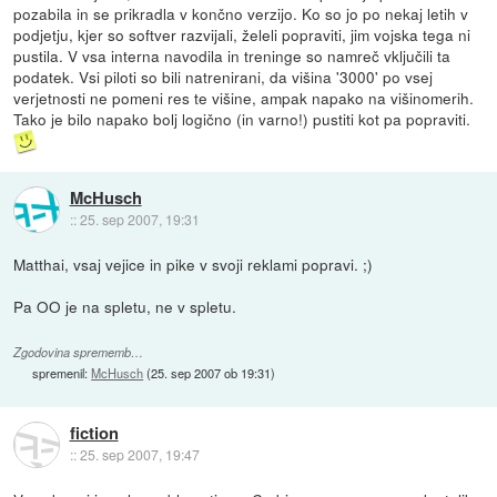
pozabila in se prikradla v končno verzijo. Ko so jo po nekaj letih v
podjetju, kjer so softver razvijali, želeli popraviti, jim vojska tega ni
pustila. V vsa interna navodila in treninge so namreč vključili ta
podatek. Vsi piloti so bili natrenirani, da višina '3000' po vsej
verjetnosti ne pomeni res te višine, ampak napako na višinomerih.
Tako je bilo napako bolj logično (in varno!) pustiti kot pa popraviti.
McHusch
::
25. sep 2007, 19:31
Matthai, vsaj vejice in pike v svoji reklami popravi. ;)
Pa OO je na spletu, ne v spletu.
Zgodovina sprememb…
spremenil:
McHusch
(
25. sep 2007 ob 19:31
)
fiction
::
25. sep 2007, 19:47