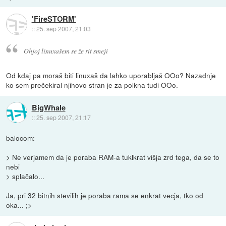
'FireSTORM'
::
25. sep 2007, 21:03
Ohjoj linuxašem se že rit smeji
Od kdaj pa moraš biti linuxaš da lahko uporabljaš OOo? Nazadnje
ko sem prečekiral njihovo stran je za polkna tudi OOo.
BigWhale
::
25. sep 2007, 21:17
balocom:
> Ne verjamem da je poraba RAM-a tuklkrat višja zrd tega, da se to
nebi
> splačalo...
Ja, pri 32 bitnih stevilih je poraba rama se enkrat vecja, tko od
oka... ;>