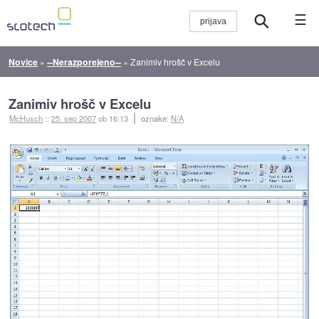
☰
Novice
»
--Nerazporejeno--
»
Zanimiv hrošč v Excelu
Zanimiv hrošč v Excelu
McHusch
::
25. sep 2007
ob 16:13
oznake:
N/A