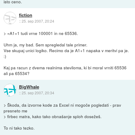
isto ceno.
fiction
::
25. sep 2007, 20:24
> =A1+1 tudi vrne 100001 in ne 65536.
Uhm ja, my bad. Sem spregledal tale primer.
Vse skupaj unici logiko. Recimo da je A1+1 napaka v meritvi pa je.
:)
Kaj pa racun z dvema realnima steviloma, ki bi moral vrniti 65536
ali pa 65534?
BigWhale
::
25. sep 2007, 20:34
> Škoda, da izvorne kode za Excel ni mogoče pogledati - prav
presneto me
> firbec matra, kako tako obnašanje sploh dosežeš.
To ni tako tezko.