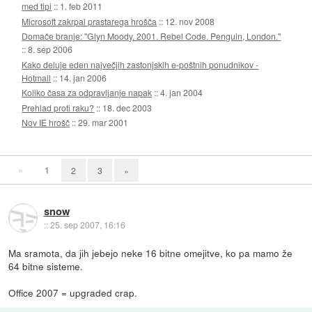
med tipi
::
1. feb 2011
Microsoft zakrpal prastarega hrošča
::
12. nov 2008
Domače branje: "Glyn Moody. 2001. Rebel Code. Penguin, London."
::
8. sep 2006
Kako deluje eden največjih zastonjskih e-poštnih ponudnikov -
Hotmail
::
14. jan 2006
Koliko časa za odpravljanje napak
::
4. jan 2004
Prehlad proti raku?
::
18. dec 2003
Nov IE hrošč
::
29. mar 2001
«
1
2
3
»
snow
::
25. sep 2007, 16:16
Ma sramota, da jih jebejo neke 16 bitne omejitve, ko pa mamo že
64 bitne sisteme.
Office 2007 = upgraded crap.