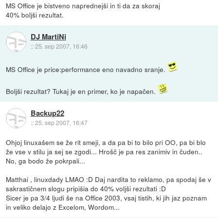
MS Office je bistveno naprednejši in ti da za skoraj
40% boljši rezultat.
DJ MartiNi
::
25. sep 2007, 16:46
MS Office je price:performance eno navadno sranje.
Boljši rezultat? Tukaj je en primer, ko je napačen.
Backup22
::
25. sep 2007, 16:47
Ohjoj linuxašem se že rit smeji, a da pa bi to bilo pri OO, pa bi blo
že vse v stilu ja sej se zgodi... Hrošč je pa res zanimiv in čuden..
No, ga bodo že pokrpali...
Matthai , linuxdady LMAO :D Daj nardita to reklamo, pa spodaj še v
sakrastičnem slogu pripišia do 40% voljši rezultati :D
Sicer je pa 3/4 ljudi še na Office 2003, vsaj tistih, ki jih jaz poznam
in veliko delajo z Excelom, Wordom...