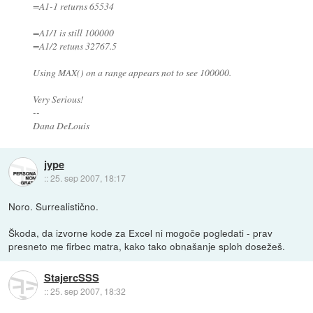
=A1-1 returns 65534
=A1/1 is still 100000
=A1/2 retuns 32767.5
Using MAX() on a range appears not to see 100000.
Very Serious!
--
Dana DeLouis
jype
::
25. sep 2007, 18:17
Noro. Surrealistično.
Škoda, da izvorne kode za Excel ni mogoče pogledati - prav
presneto me firbec matra, kako tako obnašanje sploh dosežeš.
StajercSSS
::
25. sep 2007, 18:32