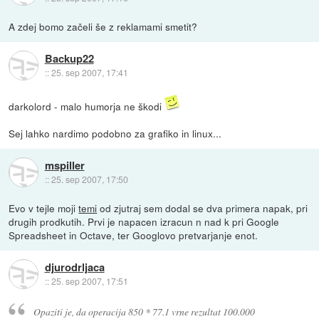
A zdej bomo začeli še z reklamami smetit?
Backup22
::
25. sep 2007, 17:41
darkolord - malo humorja ne škodi
Sej lahko nardimo podobno za grafiko in linux...
mspiller
::
25. sep 2007, 17:50
Evo v tejle moji
temi
od zjutraj sem dodal se dva primera napak, pri
drugih prodkutih. Prvi je napacen izracun n nad k pri Google
Spreadsheet in Octave, ter Googlovo pretvarjanje enot.
djurodrljaca
::
25. sep 2007, 17:51
Opaziti je, da operacija 850 * 77.1 vrne rezultat 100.000