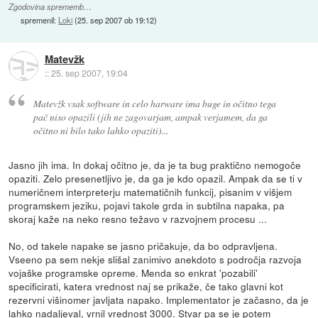
Zgodovina sprememb…
spremenil:
Loki
(
25. sep 2007 ob 19:12
)
Matevžk
::
25. sep 2007, 19:04
Matevžk vsak software in celo harware ima buge in očitno tega
pač niso opazili (jih ne zagovarjam, ampak verjamem, da ga
očitno ni bilo tako lahko opaziti)...
Jasno jih ima. In dokaj očitno je, da je ta bug praktično nemogoče
opaziti. Zelo presenetljivo je, da ga je kdo opazil. Ampak da se ti v
numeričnem interpreterju matematičnih funkcij, pisanim v višjem
programskem jeziku, pojavi takole grda in subtilna napaka, pa
skoraj kaže na neko resno težavo v razvojnem procesu ...
No, od takele napake se jasno pričakuje, da bo odpravljena.
Vseeno pa sem nekje slišal zanimivo anekdoto s področja razvoja
vojaške programske opreme. Menda so enkrat 'pozabili'
specificirati, katera vrednost naj se prikaže, če tako glavni kot
rezervni višinomer javljata napako. Implementator je začasno, da je
lahko nadaljeval, vrnil vrednost 3000. Stvar pa se je potem