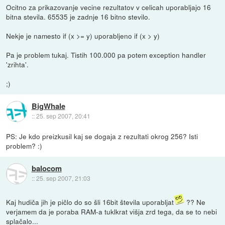
Ocitno za prikazovanje vecine rezultatov v celicah uporabljajo 16
bitna stevila. 65535 je zadnje 16 bitno stevilo.
Nekje je namesto if (x >= y) uporabljeno if (x > y)
Pa je problem tukaj. Tistih 100.000 pa potem exception handler
'zrihta'.
;)
BigWhale
::
25. sep 2007, 20:41
PS: Je kdo preizkusil kaj se dogaja z rezultati okrog 256? Isti
problem? :)
balocom
::
25. sep 2007, 21:03
Kaj hudiča jih je pičlo do so šli 16bit števila uporabljat
?? Ne
verjamem da je poraba RAM-a tuklkrat višja zrd tega, da se to nebi
splačalo...