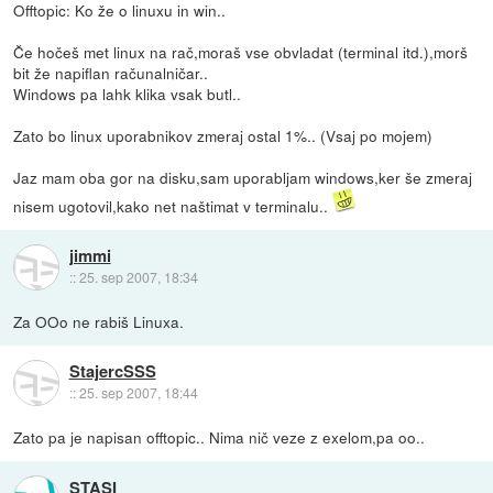
Offtopic: Ko že o linuxu in win..
Če hočeš met linux na rač,moraš vse obvladat (terminal itd.),morš
bit že napiflan računalničar..
Windows pa lahk klika vsak butl..
Zato bo linux uporabnikov zmeraj ostal 1%.. (Vsaj po mojem)
Jaz mam oba gor na disku,sam uporabljam windows,ker še zmeraj
nisem ugotovil,kako net naštimat v terminalu..
jimmi
::
25. sep 2007, 18:34
Za OOo ne rabiš Linuxa.
StajercSSS
::
25. sep 2007, 18:44
Zato pa je napisan offtopic.. Nima nič veze z exelom,pa oo..
STASI