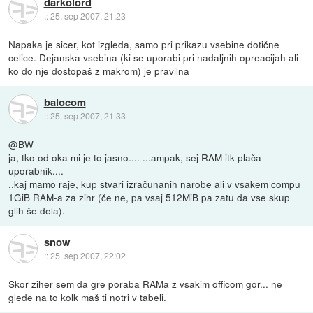
darkolord
::
25. sep 2007, 21:23
Napaka je sicer, kot izgleda, samo pri prikazu vsebine dotične
celice. Dejanska vsebina (ki se uporabi pri nadaljnih opreacijah ali
ko do nje dostopaš z makrom) je pravilna
balocom
::
25. sep 2007, 21:33
@BW
ja, tko od oka mi je to jasno.... ...ampak, sej RAM itk plača
uporabnik....
..kaj mamo raje, kup stvari izračunanih narobe ali v vsakem compu
1GiB RAM-a za zihr (če ne, pa vsaj 512MiB pa zatu da vse skup
glih še dela).
snow
::
25. sep 2007, 22:02
Skor ziher sem da gre poraba RAMa z vsakim officom gor... ne
glede na to kolk maš ti notri v tabeli.