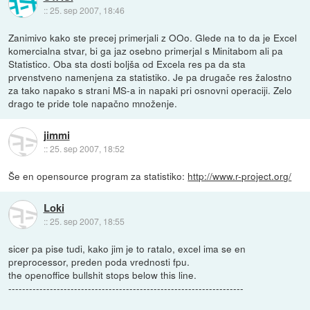
::
25. sep 2007, 18:46
Zanimivo kako ste precej primerjali z OOo. Glede na to da je Excel
komercialna stvar, bi ga jaz osebno primerjal s Minitabom ali pa
Statistico. Oba sta dosti boljša od Excela res pa da sta
prvenstveno namenjena za statistiko. Je pa drugače res žalostno
za tako napako s strani MS-a in napaki pri osnovni operaciji. Zelo
drago te pride tole napačno množenje.
jimmi
::
25. sep 2007, 18:52
Še en opensource program za statistiko:
http://www.r-project.org/
Loki
::
25. sep 2007, 18:55
sicer pa pise tudi, kako jim je to ratalo, excel ima se en
preprocessor, preden poda vrednosti fpu.
the openoffice bullshit stops below this line.
--------------------------------------------------------------------