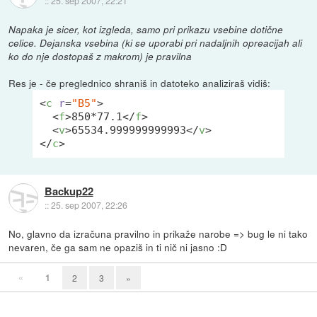
::
25. sep 2007, 22:21
Napaka je sicer, kot izgleda, samo pri prikazu vsebine dotične
celice. Dejanska vsebina (ki se uporabi pri nadaljnih opreacijah ali
ko do nje dostopaš z makrom) je pravilna
Res je - če preglednico shraniš in datoteko analiziraš vidiš:
<
c
r
=
"B5"
>
<
f
>
850*77.1
</
f
>
<
v
>
65534.999999999993
</
v
>
</
c
>
Backup22
::
25. sep 2007, 22:26
No, glavno da izračuna pravilno in prikaže narobe => bug le ni tako
nevaren, če ga sam ne opaziš in ti nič ni jasno :D
«
1
2
3
»