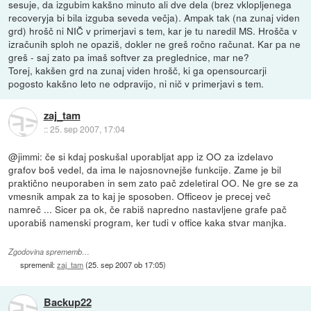
sesuje, da izgubim kakšno minuto ali dve dela (brez vklopljenega
recoveryja bi bila izguba seveda večja). Ampak tak (na zunaj viden
grd) hrošč ni NIČ v primerjavi s tem, kar je tu naredil MS. Hrošča v
izračunih sploh ne opaziš, dokler ne greš ročno računat. Kar pa ne
greš - saj zato pa imaš softver za preglednice, mar ne?
Torej, kakšen grd na zunaj viden hrošč, ki ga opensourcarji
pogosto kakšno leto ne odpravijo, ni nič v primerjavi s tem.
zaj_tam
::
25. sep 2007, 17:04
@jimmi: če si kdaj poskušal uporabljat app iz OO za izdelavo
grafov boš vedel, da ima le najosnovnejše funkcije. Zame je bil
praktično neuporaben in sem zato pač zdeletiral OO. Ne gre se za
vmesnik ampak za to kaj je sposoben. Officeov je precej več
namreč ... Sicer pa ok, če rabiš napredno nastavljene grafe pač
uporabiš namenski program, ker tudi v office kaka stvar manjka.
Zgodovina sprememb…
spremenil:
zaj_tam
(
25. sep 2007 ob 17:05
)
Backup22