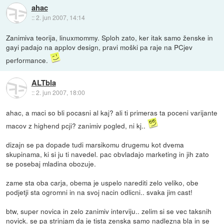
ahac
::
2. jun 2007, 14:14
Zanimiva teorija, linuxmommy. Sploh zato, ker itak samo ženske in
gayi padajo na applov design, pravi moški pa raje na PCjev
performance.
ALTbla
::
2. jun 2007, 18:00
ahac, a maci so bli pocasni al kaj? ali ti primeras ta poceni varijante
macov z highend pcji? zanimiv pogled, ni kj..
dizajn se pa dopade tudi marsikomu drugemu kot dvema
skupinama, ki si ju ti navedel. pac obvladajo marketing in jih zato
se posebaj mladina obozuje.
zame sta oba carja, obema je uspelo narediti zelo veliko, obe
podjetji sta ogromni in na svoj nacin odlicni.. svaka jim cast!
btw, super novica in zelo zanimiv interviju.. zelim si se vec taksnih
novick. se pa strinjam da je tista zenska samo nadlezna bla in se