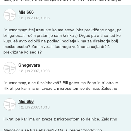
Misi666
::
2. jun 2007, 10:06
linuxmommy: štej trenutke ko ma steve jobs prekrižane noge, pa
bill gates...ti rečm prstan je sam krinka ;) Drgač pa a ti se tud ko
kupuješ avto odločš na podlagi podjetja k ma za direktorja bolj
moško osebo? Zanimivo...ti tud noge večinoma cajta držiš
prekrižane ko sediš?
Shegevara
::
2. jun 2007, 10:08
linuxmommy, a se ti zajebavaš? Bill gates ma ženo in tri otroke.
Hkrati pa kar ima on zveze z microsoftom so delnice. Žalostno
Misi666
::
2. jun 2007, 10:13
Hkrati pa kar ima on zveze z microsoftom so delnice. Žalostno
MedoPo: a se ti zajebavaš?? Mal si preber zgodovino