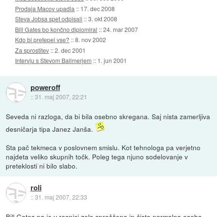
Prodaja Macov upadla
::
17. dec 2008
Steva Jobsa spet odpisali
::
3. okt 2008
Bill Gates bo končno diplomiral
::
24. mar 2007
Kdo bi pretepel vse?
::
8. nov 2002
Za sprostitev
::
2. dec 2001
Intervju s Stevom Ballmerjem
::
1. jun 2001
poweroff
::
31. maj 2007, 22:21
Seveda ni razloga, da bi bila osebno skregana. Saj nista zamerljiva
desničarja tipa Janez Janša.
Sta pač tekmeca v poslovnem smislu. Kot tehnologa pa verjetno
najdeta veliko skupnih točk. Poleg tega njuno sodelovanje v
preteklosti ni bilo slabo.
roli
::
31. maj 2007, 22:33
Bill Gates pa je v resnici zelo sproščena in čisto normalna oseba