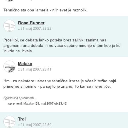
Tehnično sta oba lamerja - njih svet je raznolik.
Road Runner
::
31. maj 2007, 23:22
Prosil bi, ce debata lahko poteka brez zaljivk. zanima nas
argumentirana debata in ne vase osebno mnenje o tem kdo je kul
in kdo ne. hvala.
Matako
::
31. maj 2007, 23:41
Hm.. za nekatere ustrezne tehnične izraze je včasih težko najti
primerne sinonime - pa saj to je znano. To kar se mene tiče.
Zgodovina sprememb…
spremenil:
Matako
(
31. maj 2007 ob 23:46
)
Trdi
::
31. maj 2007, 23:50