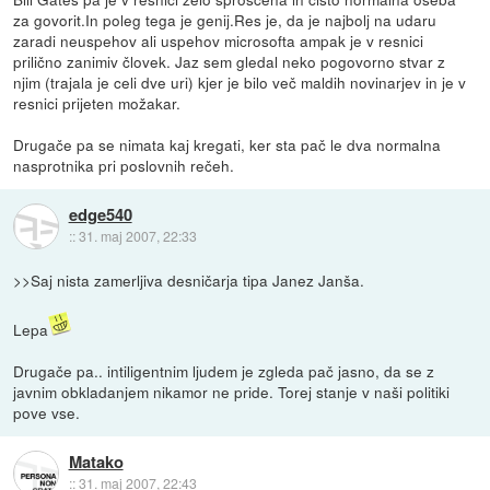
za govorit.In poleg tega je genij.Res je, da je najbolj na udaru
zaradi neuspehov ali uspehov microsofta ampak je v resnici
prilično zanimiv človek. Jaz sem gledal neko pogovorno stvar z
njim (trajala je celi dve uri) kjer je bilo več maldih novinarjev in je v
resnici prijeten možakar.
Drugače pa se nimata kaj kregati, ker sta pač le dva normalna
nasprotnika pri poslovnih rečeh.
edge540
::
31. maj 2007, 22:33
>>Saj nista zamerljiva desničarja tipa Janez Janša.
Lepa
Drugače pa.. intiligentnim ljudem je zgleda pač jasno, da se z
javnim obkladanjem nikamor ne pride. Torej stanje v naši politiki
pove vse.
Matako
::
31. maj 2007, 22:43