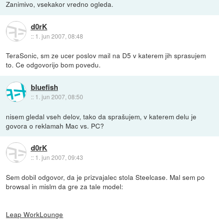
Zanimivo, vsekakor vredno ogleda.
d0rK
::
1. jun 2007, 08:48
TeraSonic, sm ze ucer poslov mail na D5 v katerem jih sprasujem
to. Ce odgovorijo bom povedu.
bluefish
::
1. jun 2007, 08:50
nisem gledal vseh delov, tako da sprašujem, v katerem delu je
govora o reklamah Mac vs. PC?
d0rK
::
1. jun 2007, 09:43
Sem dobil odgovor, da je prizvajalec stola Steelcase. Mal sem po
browsal in mislm da gre za tale model:
Leap WorkLounge