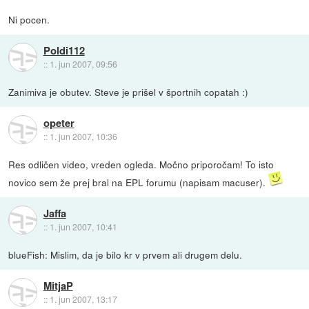
Ni pocen.
Poldi112
::
1. jun 2007, 09:56
Zanimiva je obutev. Steve je prišel v športnih copatah :)
opeter
::
1. jun 2007, 10:36
Res odličen video, vreden ogleda. Močno priporočam! To isto
novico sem že prej bral na EPL forumu (napisam macuser).
Jaffa
::
1. jun 2007, 10:41
blueFish: Mislim, da je bilo kr v prvem ali drugem delu.
MitjaP
::
1. jun 2007, 13:17