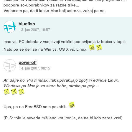
podpore so-uporabnikov za razne trike...
Verjamem pa, da ti lahko Mac bolj ustreza, zakaj pa ne.
bluefish
::
3. jun 2007, 19:57
mac vs. PC debata v vsej svoji veličini ponavljanja iz topica v topic.
Nato pa se deli še na Win vs. OS X vs. Linux.
poweroff
::
4. jun 2007, 08:15
Ah dajte no. Pravi moški itak uporabljajo zgolj in edinole Linux.
Windows pa Mac je za stare babe, otroke pa geje...
Ups, pa na FreeBSD sem pozabil...
(P. S: tole je seveda mišljeno kot ironija, da ne bi kdo zares vzel)