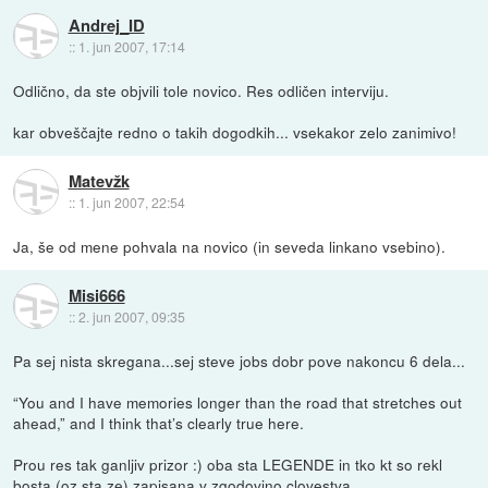
Andrej_ID
::
1. jun 2007, 17:14
Odlično, da ste objvili tole novico. Res odličen interviju.
kar obveščajte redno o takih dogodkih... vsekakor zelo zanimivo!
Matevžk
::
1. jun 2007, 22:54
Ja, še od mene pohvala na novico (in seveda linkano vsebino).
Misi666
::
2. jun 2007, 09:35
Pa sej nista skregana...sej steve jobs dobr pove nakoncu 6 dela...
“You and I have memories longer than the road that stretches out
ahead,” and I think that’s clearly true here.
Prou res tak ganljiv prizor :) oba sta LEGENDE in tko kt so rekl
bosta (oz sta ze) zapisana v zgodovino clovestva.