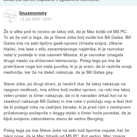
linuxmommy
::
2. jun 2007, 10:01
Že iz slike pod to novico se takoj vidi, da je Mac boljši od MS PC.
To se že vidi iz tega, da je Steve Jobs bolj moški kot Bill Gates. Bill
Gates ima na sebi tipično geek-opravo (črtasta srajca, zlikane
hlače), ima lase v stilu zanemarjenega najstnika, ki je ravnokar
vstal iz postelje in ima nasmeh Missice, ki je ravnokar zmagala
drugo mesto na državnem tekmovanju. Poleg tega pa ima še
prekrižane noge kot mala punčka, ki jo je sram, da bi razkrila svoje
mednožje, kar že na daleč nakazuje, da je Bill Gates gay.
Steve Jobs, po drugi strani, je neobrit (kar že takoj nakazuje na
njegovo moškost), ima očitno bolj moško opravo, na roki ima takoj
viden prstan (s čimer nakazuje, da ni le navaden drkač kot na to
vseskozi nakazuje Bill Gates) in ima roke v položaju cop-a-feel (kot
da bi polagal roke na zadnjico ženske, ki je pred njim v nestrpnem
pričakovanju počepnila v doggy-style) s čimer hoče povedat, da je
kljub svojemu zakonskemu stanu še vedno Banging.
Poleg tega pa ima Steve Jobs na sebi tudi športne copate, kar že
takoj pove, da je Mac hitrejši od MS PC. Kot vedno, Mac zmaga.