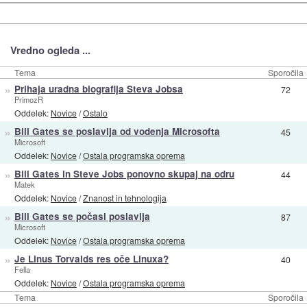
Vredno ogleda ...
Tema
Sporočila
»
Prihaja uradna biografija Steva Jobsa
72
PrimozR
Oddelek:
Novice
/
Ostalo
»
Bill Gates se poslavlja od vodenja Microsofta
45
Microsoft
Oddelek:
Novice
/
Ostala programska oprema
»
Bill Gates in Steve Jobs ponovno skupaj na odru
44
Matek
Oddelek:
Novice
/
Znanost in tehnologija
»
Bill Gates se počasi poslavlja
87
Microsoft
Oddelek:
Novice
/
Ostala programska oprema
»
Je Linus Torvalds res oče Linuxa?
40
Fella
Oddelek:
Novice
/
Ostala programska oprema
Tema
Sporočila