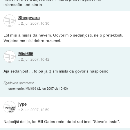
microsofta...od starta
Shegevara
::
2. jun 2007, 10:30
Lol misi a misliš da nevem. Govorim o sedanjosti, ne o preteklosti.
Verjetno me nisi dobro razumel.
Misi666
::
2. jun 2007, 10:42
Aja sedanjost ... to pa ja :) sm mislu da govoris nasplosno
Zgodovina sprememb…
spremenilo:
Misi666
(
2. jun 2007 ob 10:43
)
jype
::
2. jun 2007, 12:59
Najboljši del je, ko Bill Gates reče, da bi rad imel "Steve's taste".