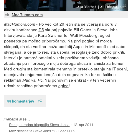
vir:
MacRumors.com
- Po več kot 20 letih sta se včeraj na odru v
MacRumors.com
okviru konference
D5
skupaj pojavila Bill Gates in Steve Jobs.
Intervjuvala sta ju Kara Swisher ter Walt Mossberg, ogled
posnetka pa močno priporočamo. Na prvi pogled bi morda
sklepali, da sta vodilna moža podjetij Apple in Microsoft med sabo
skregana, a če je to res, sta uspela nesoglasje zelo dobro prikriti.
Intervju je namreč potekal v zelo pozitivnem vzdušju, občasno
zbadanje pa ni preseglo meja dobrega okusa in smisla za humor.
Med drugim sta komentirala trenutno in preteklo stanje na IT sceni,
ocenjevala najpomembnejša dela sogovornika ter se šalila o
reklamah
.Naj ponovim še enkrat - v teh večernih
Mac vs. PC
uricah resnično priporočamo
ogled
!
44 komentarjev
Preberite si še…
Prihaja uradna biografija Steva Jobsa
::
12. apr 2011
Mož desetletja Steve Jobs
::
30. dec 2009