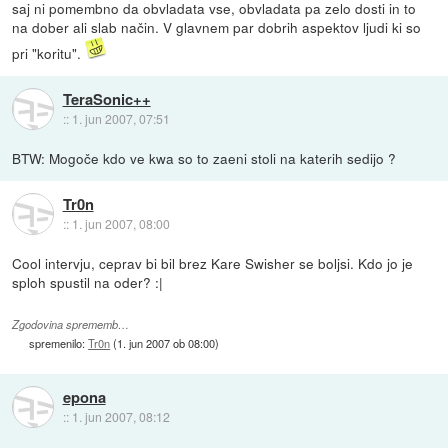
saj ni pomembno da obvladata vse, obvladata pa zelo dosti in to
na dober ali slab način. V glavnem par dobrih aspektov ljudi ki so
pri "koritu".
TeraSonic++
::
1. jun 2007, 07:51
BTW: Mogoče kdo ve kwa so to zaeni stoli na katerih sedijo ?
Tr0n
::
1. jun 2007, 08:00
Cool intervju, ceprav bi bil brez Kare Swisher se boljsi. Kdo jo je
sploh spustil na oder? :|
Zgodovina sprememb…
spremenilo:
Tr0n
(
1. jun 2007 ob 08:00
)
epona
::
1. jun 2007, 08:12