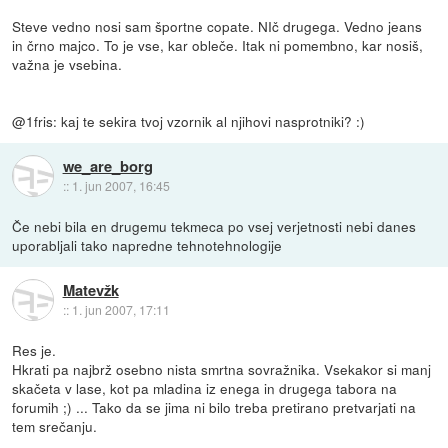
Steve vedno nosi sam športne copate. NIč drugega. Vedno jeans
in črno majco. To je vse, kar obleče. Itak ni pomembno, kar nosiš,
važna je vsebina.
@1fris: kaj te sekira tvoj vzornik al njihovi nasprotniki? :)
we_are_borg
::
1. jun 2007, 16:45
Če nebi bila en drugemu tekmeca po vsej verjetnosti nebi danes
uporabljali tako napredne tehnotehnologije
Matevžk
::
1. jun 2007, 17:11
Res je.
Hkrati pa najbrž osebno nista smrtna sovražnika. Vsekakor si manj
skačeta v lase, kot pa mladina iz enega in drugega tabora na
forumih ;) ... Tako da se jima ni bilo treba pretirano pretvarjati na
tem srečanju.