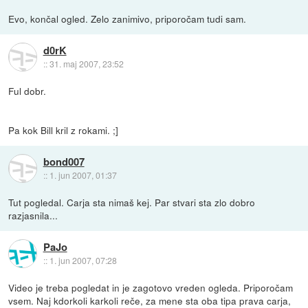
Evo, končal ogled. Zelo zanimivo, priporočam tudi sam.
d0rK
::
31. maj 2007, 23:52
Ful dobr.
Pa kok Bill kril z rokami. ;]
bond007
::
1. jun 2007, 01:37
Tut pogledal. Carja sta nimaš kej. Par stvari sta zlo dobro
razjasnila...
PaJo
::
1. jun 2007, 07:28
Video je treba pogledat in je zagotovo vreden ogleda. Priporočam
vsem. Naj kdorkoli karkoli reče, za mene sta oba tipa prava carja,