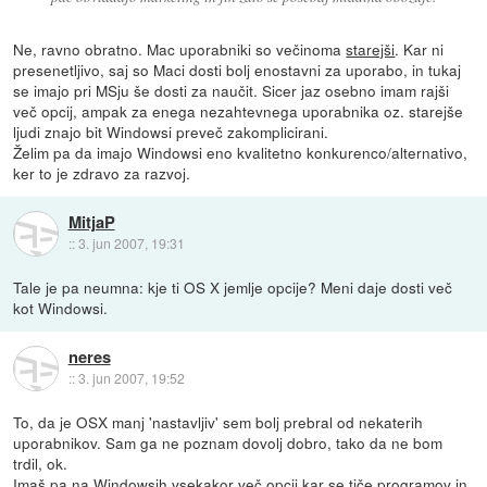
Ne, ravno obratno. Mac uporabniki so večinoma
starejši
. Kar ni
presenetljivo, saj so Maci dosti bolj enostavni za uporabo, in tukaj
se imajo pri MSju še dosti za naučit. Sicer jaz osebno imam rajši
več opcij, ampak za enega nezahtevnega uporabnika oz. starejše
ljudi znajo bit Windowsi preveč zakomplicirani.
Želim pa da imajo Windowsi eno kvalitetno konkurenco/alternativo,
ker to je zdravo za razvoj.
MitjaP
::
3. jun 2007, 19:31
Tale je pa neumna: kje ti OS X jemlje opcije? Meni daje dosti več
kot Windowsi.
neres
::
3. jun 2007, 19:52
To, da je OSX manj 'nastavljiv' sem bolj prebral od nekaterih
uporabnikov. Sam ga ne poznam dovolj dobro, tako da ne bom
trdil, ok.
Imaš pa na Windowsih vsekakor več opcij kar se tiče programov in