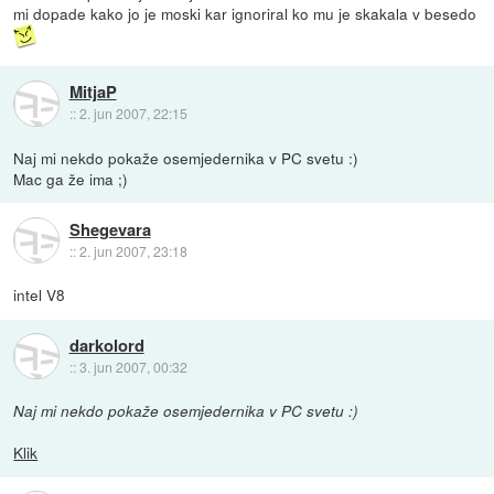
mi dopade kako jo je moski kar ignoriral ko mu je skakala v besedo
MitjaP
::
2. jun 2007, 22:15
Naj mi nekdo pokaže osemjedernika v PC svetu :)
Mac ga že ima ;)
Shegevara
::
2. jun 2007, 23:18
intel V8
darkolord
::
3. jun 2007, 00:32
Naj mi nekdo pokaže osemjedernika v PC svetu :)
Klik