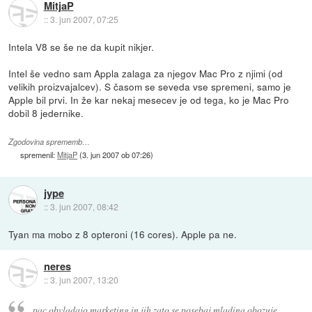
MitjaP
::
3. jun 2007, 07:25
Intela V8 se še ne da kupit nikjer.
Intel še vedno sam Appla zalaga za njegov Mac Pro z njimi (od
velikih proizvajalcev). S časom se seveda vse spremeni, samo je
Apple bil prvi. In že kar nekaj mesecev je od tega, ko je Mac Pro
dobil 8 jedernike.
Zgodovina sprememb…
spremenil:
MitjaP
(
3. jun 2007 ob 07:26
)
jype
::
3. jun 2007, 08:42
Tyan ma mobo z 8 opteroni (16 cores). Apple pa ne.
neres
::
3. jun 2007, 13:20
pac obvladajo marketing in jih zato se posebaj mladina obozuje.