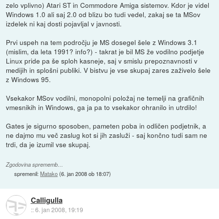
zelo vplivno) Atari ST in Commodore Amiga sistemov. Kdor je videl
Windows 1.0 ali saj 2.0 od blizu bo tudi vedel, zakaj se ta MSov
izdelek ni kaj dosti pojavljal v javnosti.
Prvi uspeh na tem področju je MS dosegel šele z Windows 3.1
(mislim, da leta 1991? info?) - takrat je bil MS že vodilno podjetje
Linux pride pa še sploh kasneje, saj v smislu prepoznavnosti v
medijih in splošni publiki. V bistvu je vse skupaj zares zaživelo šele
z Windows 95.
Vsekakor MSov vodilni, monopolni položaj ne temelji na grafičnih
vmesnikih in Windows, ga ja pa to vsekakor ohranilo in utrdilo!
Gates je sigurno sposoben, pameten poba in odličen podjetnik, a
ne dajmo mu več zaslug kot si jih zasluži - saj končno tudi sam ne
trdi, da je izumil vse skupaj.
Zgodovina sprememb…
spremenil:
Matako
(
6. jan 2008 ob 18:07
)
Calligulla
::
6. jan 2008, 19:19