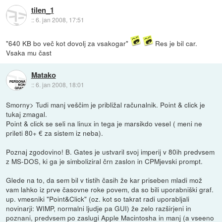
tilen_1
::
6. jan 2008, 17:51
"640 KB bo več kot dovolj za vsakogar"
Res je bil car.
Vsaka mu čast
Matako
::
6. jan 2008, 18:01
Smorny> Tudi manj veščim je približal računalnik. Point & click je
tukaj zmagal.
Point & click se seli na linux in tega je marsikdo vesel ( meni ne
prileti 80+ € za sistem iz neba).
Poznaj zgodovino! B. Gates je ustvaril svoj imperij v 80ih predvsem
z MS-DOS, ki ga je simboliziral črn zaslon in CPMjevski prompt.
Glede na to, da sem bil v tistih časih že kar priseben mladi mož
vam lahko iz prve časovne roke povem, da so bili uporabniški graf.
up. vmesniki "Point&Click" (oz. kot so takrat radi uporabljali
novinarji: WIMP, normalni ljudje pa GUI) že zelo razširjeni in
poznani, predvsem po zaslugi Apple Macintosha in manj (a vseeno