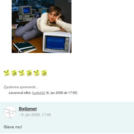
Zgodovina sprememb…
zavaroval slike:
kuglvinkl
(
6. jan 2008 ob 17:55
)
Bellzmet
::
6. jan 2008, 17:46
Slava mu!