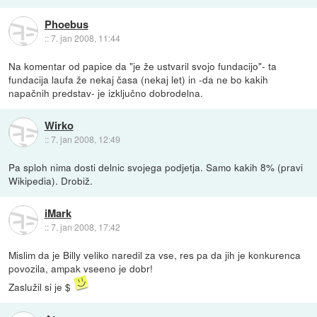
Phoebus
::
7. jan 2008, 11:44
Na komentar od papice da "je že ustvaril svojo fundacijo"- ta
fundacija laufa že nekaj časa (nekaj let) in -da ne bo kakih
napačnih predstav- je izključno dobrodelna.
Wirko
::
7. jan 2008, 12:49
Pa sploh nima dosti delnic svojega podjetja. Samo kakih 8% (pravi
Wikipedia). Drobiž.
iMark
::
7. jan 2008, 17:42
Mislim da je Billy veliko naredil za vse, res pa da jih je konkurenca
povozila, ampak vseeno je dobr!
Zaslužil si je $