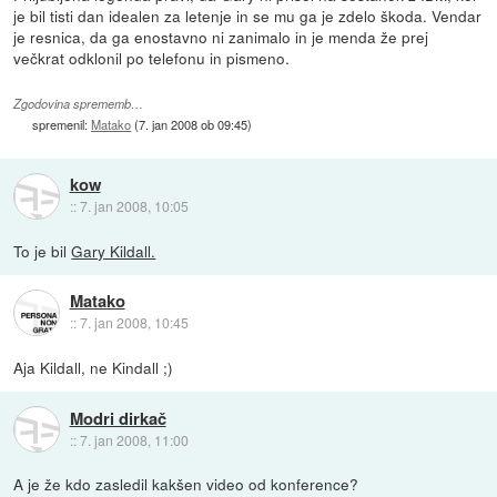
je bil tisti dan idealen za letenje in se mu ga je zdelo škoda. Vendar
je resnica, da ga enostavno ni zanimalo in je menda že prej
večkrat odklonil po telefonu in pismeno.
Zgodovina sprememb…
spremenil:
Matako
(
7. jan 2008 ob 09:45
)
kow
::
7. jan 2008, 10:05
To je bil
Gary Kildall.
Matako
::
7. jan 2008, 10:45
Aja Kildall, ne Kindall ;)
Modri dirkač
::
7. jan 2008, 11:00
A je že kdo zasledil kakšen video od konference?