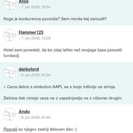
Atos
::
7. jan 2008, 18:54
Koga je konkurenca povozila? Sem morda kaj zamudil?
Hammer123
::
7. jan 2008, 19:28
Hotel sem povedati, da bo zdaj lahko več svojega časa posvetil
fundaciji.
darkolord
::
8. jan 2008, 00:34
> Cena delnic s simbolom AAPL se s tvojo trditvijo ne strinja.
Delnice itak nimajo veze ne z uspešnjostjo ne z ničemer drugim
Ando
::
8. jan 2008, 00:40
Posneli
so njegov zadnji deloven dan :)