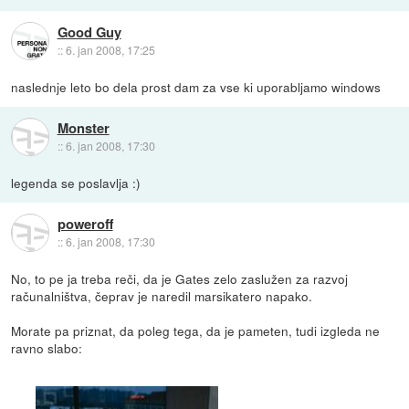
Good Guy
::
6. jan 2008, 17:25
naslednje leto bo dela prost dam za vse ki uporabljamo windows
Monster
::
6. jan 2008, 17:30
legenda se poslavlja :)
poweroff
::
6. jan 2008, 17:30
No, to pe ja treba reči, da je Gates zelo zaslužen za razvoj
računalništva, čeprav je naredil marsikatero napako.
Morate pa priznat, da poleg tega, da je pameten, tudi izgleda ne
ravno slabo: