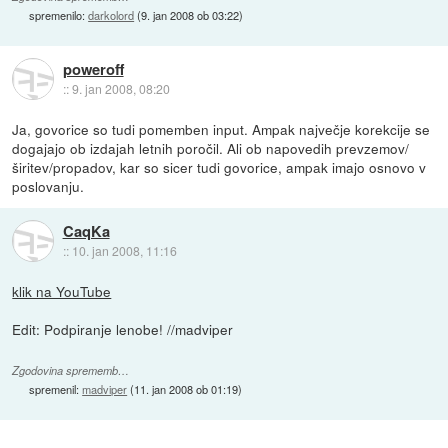
spremenilo:
darkolord
(
9. jan 2008 ob 03:22
)
poweroff
::
9. jan 2008, 08:20
Ja, govorice so tudi pomemben input. Ampak največje korekcije se
dogajajo ob izdajah letnih poročil. Ali ob napovedih prevzemov/
širitev/propadov, kar so sicer tudi govorice, ampak imajo osnovo v
poslovanju.
CaqKa
::
10. jan 2008, 11:16
klik na YouTube
Edit: Podpiranje lenobe! //madviper
Zgodovina sprememb…
spremenil:
madviper
(
11. jan 2008 ob 01:19
)