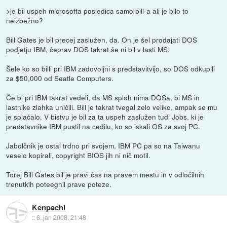
>je bil uspeh microsofta posledica samo bill-a ali je bilo to
neizbežno?
Bill Gates je bil precej zaslužen, da. On je šel prodajati DOS
podjetju IBM, čeprav DOS takrat še ni bil v lasti MS.
Šele ko so billi pri IBM zadovoljni s predstavitvijo, so DOS odkupili
za $50,000 od Seatle Computers.
Če bi pri IBM takrat vedeli, da MS sploh nima DOSa, bi MS in
lastnike zlahka uničili. Bill je takrat tvegal zelo veliko, ampak se mu
je splačalo. V bistvu je bil za ta uspeh zaslužen tudi Jobs, ki je
predstavnike IBM pustil na cedilu, ko so iskali OS za svoj PC.
Jabolčnik je ostal trdno pri svojem, IBM PC pa so na Taiwanu
veselo kopirali, copyright BIOS jih ni nič motil.
Torej Bill Gates bil je pravi čas na pravem mestu in v odločilnih
trenutkih poteegnil prave poteze.
Kenpachi
::
6. jan 2008, 21:48