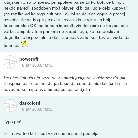
kitajskem... so to speak. pri apple-u pa še toliko bolj, če bi npr.
nekdo naredil spodoben mp3 player, ki bi ga ljudje celo kupovali
(za razliko od kakega
shit brick-a
), bi se delnica apple-a precej
sesedla. če se bo pa pojavila novica, da je vista najbolj
fenomenalen OS, se to na microsoftovih delnicah ne bo poznalo
veliko. ampak v tem primeru ne zaradi tega, ker se poslovni
dogodki ne bi poznali na delnici ampak zato, ker itak vsi vedo, da
to ni res
.
poweroff
::
8. jan 2008, 18:12
Delnice itak nimajo veze ne z uspešnjostjo ne z ničemer drugim
Z uspešn
ostjo res ne. Je pa tako, da ceno delnic določa trg - in
j
navadno kot input vzame uspešnost podjetja.
darkolord
::
8. jan 2008, 18:32
Typo pač.
> in navadno kot input vzame uspešnost podjetja