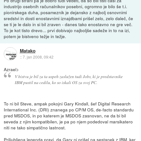
Po drugi strani pa je dobro tudi vedeti, da so bili tisti časi za
industrijo osebnih računalnikov posebni, ogromno je bilo še t.i.
pionirskega duha, posameznik je dejansko z najbolj osnovnimi
sredstvi in dosti enostavnimi iznajdbami prišel zelo, zelo daleč, če
se ti je le dalo in si bil zraven - danes tako enostavno ne gre več.
To je kot tisto drevo... prvi dobivajo najboljše sadeže in to na izi,
potem je bistveno težje in težje.
Matako
::
7. jan 2008, 09:42
Azrael>
V bistvu je bil za ta uspeh zaslužen tudi Jobs, ki je predstavnike
IBM pustil na cedilu, ko so iskali OS za svoj PC.
To ni bil Steve, ampak pokojni Gary Kindall, šef Digital Research
International Inc. (DRI) znanega po CP/M OS, de-facto standardu
pred MSDOS, in po katerem je MSDOS zasnovan, ne da bi bil
seveda z njim kompatibilen, je pa po njem podedoval marsikatero
niti ne tako simpatično lastnost.
Priljubljena legenda pravi, da Gary ni prišel na sestanek z IBM, ker