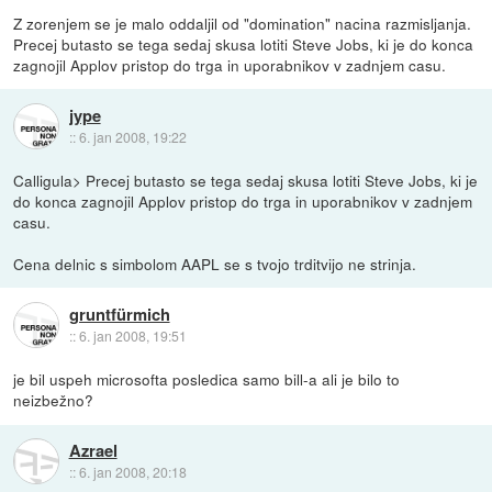
Z zorenjem se je malo oddaljil od "domination" nacina razmisljanja.
Precej butasto se tega sedaj skusa lotiti Steve Jobs, ki je do konca
zagnojil Applov pristop do trga in uporabnikov v zadnjem casu.
jype
::
6. jan 2008, 19:22
Calligula> Precej butasto se tega sedaj skusa lotiti Steve Jobs, ki je
do konca zagnojil Applov pristop do trga in uporabnikov v zadnjem
casu.
Cena delnic s simbolom AAPL se s tvojo trditvijo ne strinja.
gruntfürmich
::
6. jan 2008, 19:51
je bil uspeh microsofta posledica samo bill-a ali je bilo to
neizbežno?
Azrael
::
6. jan 2008, 20:18