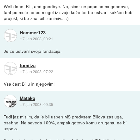
Well done, Bill, and goodbye. No, sicer ne popolnoma goodbye,
fant po moje ne bo mogel iz svoje kože ter bo ustvaril kakšen hobi-
projekt, ki bo znal biti zanimiv... :)
Hammer123
::
7. jan 2008, 00:21
Je že ustvaril svojo fundacijo.
tomitza
::
7. jan 2008, 07:22
Vsa čast Billu in njegovim!
Matako
::
7. jan 2008, 09:35
Tudi jaz mislim, da je bil uspeh MS predvsem Billova zasluga,
osebno. Ne seveda 100%, ampak gotovo komu drugemu ne bi
uspelo.