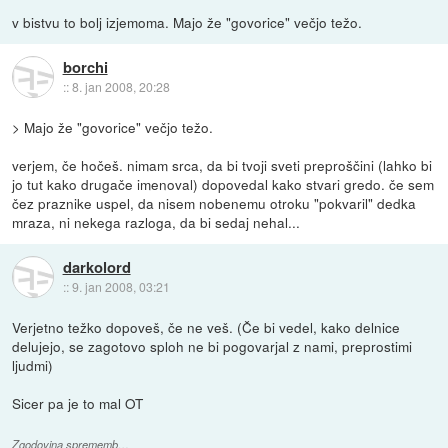
v bistvu to bolj izjemoma. Majo že "govorice" večjo težo.
borchi
::
8. jan 2008, 20:28
> Majo že "govorice" večjo težo.
verjem, če hočeš. nimam srca, da bi tvoji sveti preproščini (lahko bi
jo tut kako drugače imenoval) dopovedal kako stvari gredo. če sem
čez praznike uspel, da nisem nobenemu otroku "pokvaril" dedka
mraza, ni nekega razloga, da bi sedaj nehal...
darkolord
::
9. jan 2008, 03:21
Verjetno težko dopoveš, če ne veš. (Če bi vedel, kako delnice
delujejo, se zagotovo sploh ne bi pogovarjal z nami, preprostimi
ljudmi)
Sicer pa je to mal OT
Zgodovina sprememb…