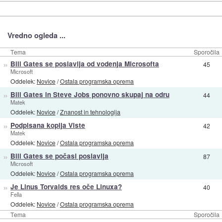
Vredno ogleda ...
Tema
Sporočila
»
Bill Gates se poslavlja od vodenja Microsofta
45
Microsoft
Oddelek:
Novice
/
Ostala programska oprema
»
Bill Gates in Steve Jobs ponovno skupaj na odru
44
Matek
Oddelek:
Novice
/
Znanost in tehnologija
»
Podpisana kopija Viste
42
Matek
Oddelek:
Novice
/
Ostala programska oprema
»
Bill Gates se počasi poslavlja
87
Microsoft
Oddelek:
Novice
/
Ostala programska oprema
»
Je Linus Torvalds res oče Linuxa?
40
Fella
Oddelek:
Novice
/
Ostala programska oprema
Tema
Sporočila