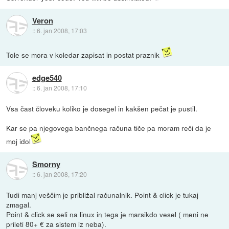
Veron
::
6. jan 2008, 17:03
Tole se mora v koledar zapisat in postat praznik
edge540
::
6. jan 2008, 17:10
Vsa čast človeku koliko je dosegel in kakšen pečat je pustil.
Kar se pa njegovega bančnega računa tiče pa moram reči da je
moj idol
Smorny
::
6. jan 2008, 17:20
Tudi manj veščim je približal računalnik. Point & click je tukaj
zmagal.
Point & click se seli na linux in tega je marsikdo vesel ( meni ne
prileti 80+ € za sistem iz neba).