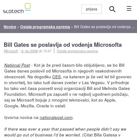
☰
Novice
»
Ostala programska oprema
»
Bill Gates se poslavlja od vodenja Microsofta
Bill Gates se poslavlja od vodenja Microsofta
Microsoft
::
6. jan 2008
ob 15:47
Ostala programska oprema
- Kot je že pred časom bilo obljubljeno, se bo Bill
National Post
Gates danes poslovil od Microsofta in njegovih vsakodnevnih
obveznosti. Na dogodku
CES
, na katerem je že več let bil govorec
in otvoritelj, bo tako tudi danes zvečer v Las Vegasu. V prihodnje
bo tako več časa posvetil svoji organizaciji Bill and Melinda Gates
Foundation, Microsoft pa zapustil v ne najbolj ugodnem položaju,
saj se Microsoft bojuje z mnogimi tekmovalci, kot so Apple,
Google, Mozilla, Oracle in ostali.
Izvorna novica na
nationalpost.com
.
If there was ever a year that passed when people didn't say we
(Citat Billa Gatesa v
would go out of business I'd be worried.