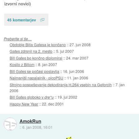
izvorni novici)
45 komentarjev
Preberite si še…
Obdobje Billa Gatesa je končano
::
27. jun 2008
Gates zdrsnil na 2. mesto
::
5. jul 2007
Bill Gates bo končno diplomiral
::
24. mar 2007
Kosilo z Billom
::
8. jan 2007
Bill Gates se počasi poslavlja
::
16. jun 2006
Najmanjši napajalnik - picoPSU
::
11. jan 2006
Strojno pospeševanje dekodiranja H.264 vsebin na Geforcih
::
7. jan
2006
Bill Gates globoko v
dre*u
::
19. jul 2002
Happy New Year
::
22. dec 2001
AmokRun
::
6. jan 2008, 16:01