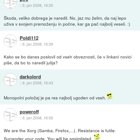
::
6. jan 2008, 16:35
Škoda, veliko dobrega je naredil. No, jaz mu želim, da naj lepo
uživa v svojem premoženju in počne, kar ga pač najbolj veseli. :)
Poldi112
::
6. jan 2008, 16:39
Kako se bo danes poslovil od vseh obveznosti, če v linkani novici
piše, da bo to naredil julija?
darkolord
::
6. jan 2008, 16:43
Monopolni položaj je pa res najbolj ugoden od vseh.
poweroff
::
6. jan 2008, 16:56
We are the Xorg (Samba, Firefox,...). Resistance is futile.
Surrender your code. You will be assimilated.