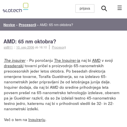
☰
Novice
»
Procesorji
»
AMD: 65 nm oktobra?
AMD: 65 nm oktobra?
sid911
::
10. sep 2006
ob 16:10
Procesorji
- Po poročanju
The Inquirer-ja
naj bi
AMD
v svoji
The inquirer
dresdenski
tovarni pričel s proizvodnjo 65-nanometrskih
preocesorskih jeder letos oktobra. Po besedah direktorja
omenjene tovarne, Toralfa Gueldnerja, so na izdelavo 65-
nanometrskih jeder pripravljeni že od letošnjega junija dalje.
Inquirer dodaja, da naj bi AMD do sredine prihodnjega leta
povsem prešel na 65-nanometrsko tehnologijo izdelave, obenem
pa je Gueldner razkril, da so že izdelali testno 45-nanometrsko
testno jedro, kateremu naj bi v prihodnosti sledili še 32- in 22-
nanometrski izdelki.
Več o tem na
Inquirerju
.