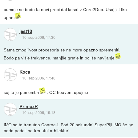
pumoje se bodo ta novi proci dal kosat z Core2Duo. Usaj jst tko
upam
jest10
::
10. sep 2006, 17:30
Sama zmogljivost procesorja se ne more opazno spremeniti.
Bodo pa višje frekvence, manjše gretje in boljše navijanje
Koca
::
10. sep 2006, 17:48
sej to je pumembn
. OC heaven. upejmo
PrimozR
::
10. sep 2006, 19:18
IMO so to trenutno Conroe-i. Pod 20 sekundni SuperPIji IMO še ne
bodo padali na trenutni arhitekturi.