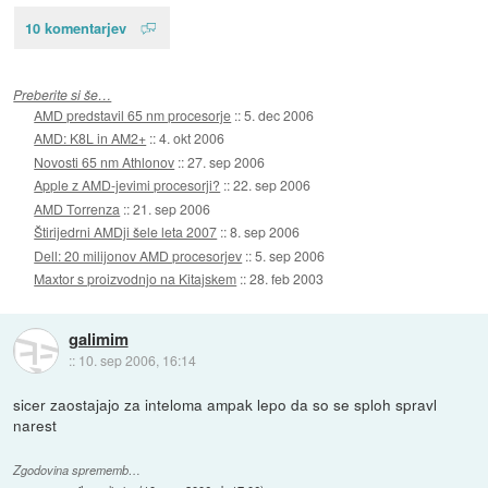
10 komentarjev
Preberite si še…
AMD predstavil 65 nm procesorje
::
5. dec 2006
AMD: K8L in AM2+
::
4. okt 2006
Novosti 65 nm Athlonov
::
27. sep 2006
Apple z AMD-jevimi procesorji?
::
22. sep 2006
AMD Torrenza
::
21. sep 2006
Štirijedrni AMDji šele leta 2007
::
8. sep 2006
Dell: 20 milijonov AMD procesorjev
::
5. sep 2006
Maxtor s proizvodnjo na Kitajskem
::
28. feb 2003
galimim
::
10. sep 2006, 16:14
sicer zaostajajo za inteloma ampak lepo da so se sploh spravl
narest
Zgodovina sprememb…