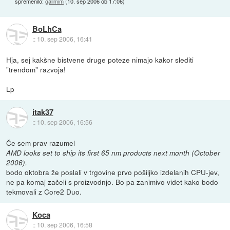
spremenilo:
galimim
(
10. sep 2006 ob 17:06
)
BoLhCa
::
10. sep 2006, 16:41
Hja, sej kakšne bistvene druge poteze nimajo kakor slediti
"trendom" razvoja!
Lp
itak37
::
10. sep 2006, 16:56
Če sem prav razumel
AMD looks set to ship its first 65 nm products next month (October
2006).
bodo oktobra že poslali v trgovine prvo pošiljko izdelanih CPU-jev,
ne pa komaj začeli s proizvodnjo. Bo pa zanimivo videt kako bodo
tekmovali z Core2 Duo.
Koca
::
10. sep 2006, 16:58