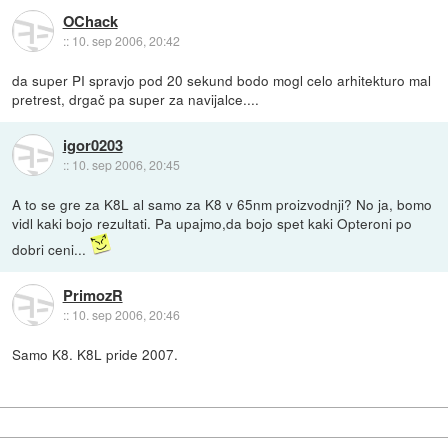
OChack
::
10. sep 2006, 20:42
da super PI spravjo pod 20 sekund bodo mogl celo arhitekturo mal
pretrest, drgač pa super za navijalce....
igor0203
::
10. sep 2006, 20:45
A to se gre za K8L al samo za K8 v 65nm proizvodnji? No ja, bomo
vidl kaki bojo rezultati. Pa upajmo,da bojo spet kaki Opteroni po
dobri ceni...
PrimozR
::
10. sep 2006, 20:46
Samo K8. K8L pride 2007.