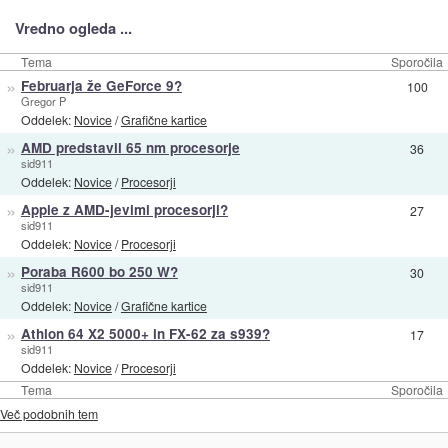
Vredno ogleda ...
Tema
Sporočila
»
Februarja že GeForce 9?
100
Gregor P
Oddelek:
Novice
/
Grafične kartice
»
AMD predstavil 65 nm procesorje
36
sid911
Oddelek:
Novice
/
Procesorji
»
Apple z AMD-jevimi procesorji?
27
sid911
Oddelek:
Novice
/
Procesorji
»
Poraba R600 bo 250 W?
30
sid911
Oddelek:
Novice
/
Grafične kartice
»
Athlon 64 X2 5000+ in FX-62 za s939?
17
sid911
Oddelek:
Novice
/
Procesorji
Tema
Sporočila
Več podobnih tem